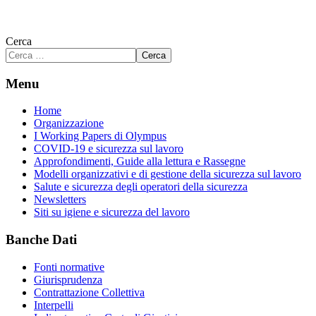
Cerca
Cerca
Menu
Home
Organizzazione
I Working Papers di Olympus
COVID-19 e sicurezza sul lavoro
Approfondimenti, Guide alla lettura e Rassegne
Modelli organizzativi e di gestione della sicurezza sul lavoro
Salute e sicurezza degli operatori della sicurezza
Newsletters
Siti su igiene e sicurezza del lavoro
Banche Dati
Fonti normative
Giurisprudenza
Contrattazione Collettiva
Interpelli