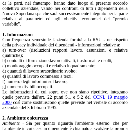
d) le parti, nel frattempo, hanno dato luogo al presente accordo
collettivo aziendale, valido nei confronti di tutti i dipendenti della
Nuova Superlana spa che sarà successivamente integrato per la parte
relativa ai parametri ed agli obiettivi economici del "premio
variabile".
1. Informazioni
Con frequenza semestrale l'azienda fornirà alla RSU - nel rispetto
della privacy individuale dei dipendenti - informazioni relative a:
a) turn-over (risoluzioni rapporti lavoro, assunzioni e relative
qualifiche);
b) contratti di formazione-lavoro attivati, trasformati e risolti;
c) monitoraggio occupati e relativo inquadramento;
d) quantità di lavoro straordinario svolto;
e) quantità di lavoro commesso a terzi;
f) numero degli infortuni sul lavoro;
g) numero disabili occupati.
Le informazioni di cui sopra ove non siano ripetitive, integrano
quelle previste dall'art. 22 punti 5.1 e 5.2 del
CCNL 19 maggio
2000
così come sostituiscono quelle previste nel verbale di accordo
aziendale del 3 febbraio 1995.
2. Ambiente e sicurezza
Ambiente
- Sia per quanto riguarda l'ambiente esterno, che per
l'ambiente in cui ciascun dipendente è chiamato a svolgere la propria