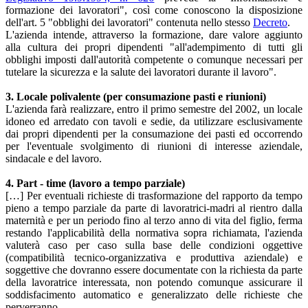
formazione dei lavoratori", così come conoscono la disposizione
dell'art. 5 "obblighi dei lavoratori" contenuta nello stesso
Decreto
.
L'azienda intende, attraverso la formazione, dare valore aggiunto
alla cultura dei propri dipendenti "all'adempimento di tutti gli
obblighi imposti dall'autorità competente o comunque necessari per
tutelare la sicurezza e la salute dei lavoratori durante il lavoro".
3. Locale polivalente (per consumazione pasti e riunioni)
L'azienda farà realizzare, entro il primo semestre del 2002, un locale
idoneo ed arredato con tavoli e sedie, da utilizzare esclusivamente
dai propri dipendenti per la consumazione dei pasti ed occorrendo
per l'eventuale svolgimento di riunioni di interesse aziendale,
sindacale e del lavoro.
4. Part - time (lavoro a tempo parziale)
[…] Per eventuali richieste di trasformazione del rapporto da tempo
pieno a tempo parziale da parte di lavoratrici-madri al rientro dalla
maternità e per un periodo fino al terzo anno di vita del figlio, ferma
restando l'applicabilità della normativa sopra richiamata, l'azienda
valuterà caso per caso sulla base delle condizioni oggettive
(compatibilità tecnico-organizzativa e produttiva aziendale) e
soggettive che dovranno essere documentate con la richiesta da parte
della lavoratrice interessata, non potendo comunque assicurare il
soddisfacimento automatico e generalizzato delle richieste che
perverranno.