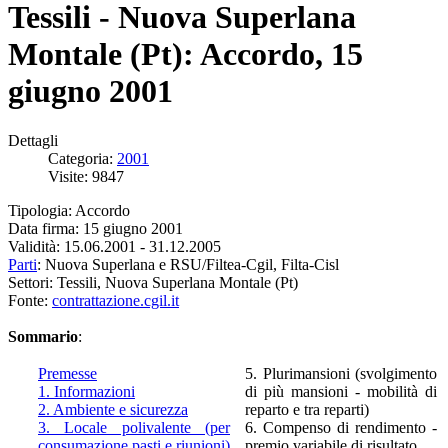
Tessili - Nuova Superlana
Montale (Pt): Accordo, 15
giugno 2001
Dettagli
Categoria:
2001
Visite: 9847
Tipologia: Accordo
Data firma: 15 giugno 2001
Validità: 15.06.2001 - 31.12.2005
Parti
: Nuova Superlana e RSU/Filtea-Cgil, Filta-Cisl
Settori: Tessili, Nuova Superlana Montale (Pt)
Fonte:
contrattazione.cgil.it
Sommario
:
Premesse
5. Plurimansioni (svolgimento
1. Informazioni
di più mansioni - mobilità di
2. Ambiente e sicurezza
reparto e tra reparti)
3. Locale polivalente (per
6. Compenso di rendimento -
consumazione pasti e riunioni)
premio variabile di risultato