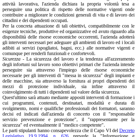
attività lavorativa, l'azienda dichiara la propria volontà tesa a
perseguire una politica di rispetto delle normative vigenti onde
contribuire a migliorare le condizioni generali di vita e di lavoro dei
cittadini e dei dipendenti occupati.
Per la concreta attuazione di tali obiettivi, compatibilmente con le
esigenze tecniche, produttive ed organizzative ed avuto riguardo alla
disponibilità delle risorse economiche occorrenti, l'azienda adotterà
gli interventi necessari per adeguare gli ambienti di lavoro ed i locali
adibiti ai servizi (spogliatoi, bagni, ecc.) alle normative vigenti e
comunque per renderli funzionali e confortevoli.
Sicurezza
- La sicurezza del lavoro e la tendenza all'azzeramento
degli infortuni sul lavoro sono obiettivi primari che l'azienda intende
perseguire sia attraverso l'impiego delle risorse economiche
necessarie per gli interventi di "messa in sicurezza" degli impianti e
delle macchine, sia attraverso la fornitura ai propri dipendenti dei
mezzi di protezione individuale, sia infine attraverso il
coinvolgimento di tutti i dipendenti sul valore della sicurezza.
Quest'ultimo sarà attuato mediante appositi interventi di formazione i
cui programmi, contenuti, destinatari, modalità e durata di
svolgimento, nomi e qualifiche professionali dei formatori, saranno
decisi ed indicati dall'azienda di concerto con il "responsabile
servizio prevenzione e protezione", il "rappresentante per la
sicurezza" ed eventualmente il "medico competente".
Le parti stipulanti hanno consapevolezza che il Capo VI del
Decreto
Legislativo 19.9.1994, n. 626
prevede la "Informazione e