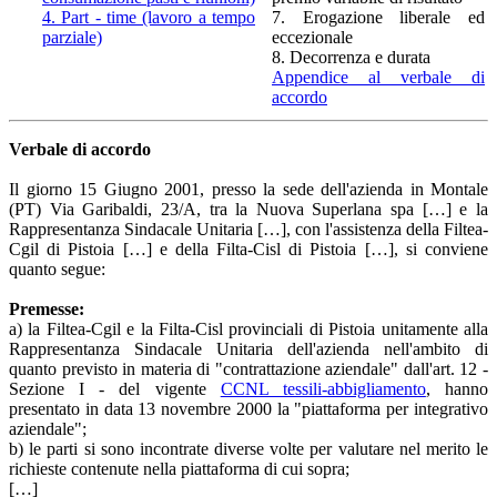
4. Part - time (lavoro a tempo
7. Erogazione liberale ed
parziale)
eccezionale
8. Decorrenza e durata
Appendice al verbale di
accordo
Verbale di accordo
Il giorno 15 Giugno 2001, presso la sede dell'azienda in Montale
(PT) Via Garibaldi, 23/A, tra la Nuova Superlana spa […] e la
Rappresentanza Sindacale Unitaria […], con l'assistenza della Filtea-
Cgil di Pistoia […] e della Filta-Cisl di Pistoia […], si conviene
quanto segue:
Premesse:
a) la Filtea-Cgil e la Filta-Cisl provinciali di Pistoia unitamente alla
Rappresentanza Sindacale Unitaria dell'azienda nell'ambito di
quanto previsto in materia di "contrattazione aziendale" dall'art. 12 -
Sezione I - del vigente
CCNL tessili-abbigliamento
, hanno
presentato in data 13 novembre 2000 la "piattaforma per integrativo
aziendale";
b) le parti si sono incontrate diverse volte per valutare nel merito le
richieste contenute nella piattaforma di cui sopra;
[…]