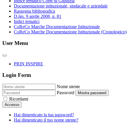
Indice tematico Corte di Giustizia
Documentazione istituzionale, sindacale e aziendale
Rassegna bibliografica
D.lgs. 9 aprile 2008, n. 81
Indici tematici
CoReCo Marche Documentazione Istituzionale
CoReCo Marche Documentazione Istituzionale (Cronologico)
User Menu
PRIN INSPIRE
Login Form
Nome utente
Password
Mostra password
Ricordami
Accesso
Hai dimenticato la tua password?
Hai dimenticato il tuo nome utente?