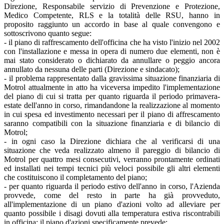
Direzione, Responsabile servizio di Prevenzione e Protezione,
Medico Competente, RLS e la totalità delle RSU, hanno in
proposito raggiunto un accordo in base al quale convengono e
sottoscrivono quanto segue:
- il piano di raffrescamento dell'officina che ha visto l'inizio nel 2002
con l'installazione e messa in opera di numero due elementi, non è
mai stato considerato o dichiarato da annullare o peggio ancora
annullato da nessuna delle parti (Direzione e sindacato);
- il problema rappresentato dalla gravissima situazione finanziaria di
Motrol attualmente in atto ha viceversa impedito l'implementazione
del piano di cui si tratta per quanto riguarda il periodo primavera-
estate dell'anno in corso, rimandandone la realizzazione al momento
in cui spesa ed investimento necessari per il piano di affrescamento
saranno compatibili con la situazione finanziaria e di bilancio di
Motrol;
- in ogni caso la Direzione dichiara che al verificarsi di una
situazione che veda realizzato almeno il pareggio di bilancio di
Motrol per quattro mesi consecutivi, verranno prontamente ordinati
ed installati nei tempi tecnici più veloci possibile gli altri elementi
che costituiscono il completamento del piano;
- per quanto riguarda il periodo estivo dell'anno in corso, l'Azienda
provvede, come del resto in parte ha già provveduto,
all'implementazione di un piano d'azioni volto ad alleviare per
quanto possibile i disagi dovuti alla temperatura estiva riscontrabili
in officina; il piano d'azioni specificamente prevede: