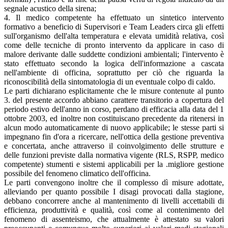
segnale acustico della sirena;
4. Il medico competente ha effettuato un sintetico intervento
formativo a beneficio di Supervisori e Team Leaders circa gli effetti
sull'organismo dell'alta temperatura e elevata umidità relativa, così
come delle tecniche di pronto intervento da applicare in caso di
malore derivante dalle suddette condizioni ambientali; l'intervento è
stato effettuato secondo la logica dell'informazione a cascata
nell'ambiente di officina, soprattutto per ciò che riguarda la
riconoscibilità della sintomatologia di un eventuale colpo di caldo.
Le parti dichiarano esplicitamente che le misure contenute al punto
3. del presente accordo abbiano carattere transitorio a copertura del
periodo estivo dell'anno in corso, perdano di efficacia alla data del 1
ottobre 2003, ed inoltre non costituiscano precedente da ritenersi in
alcun modo automaticamente di nuovo applicabile; le stesse parti si
impegnano fin d'ora a ricercare, nell'ottica della gestione preventiva
e concertata, anche attraverso il coinvolgimento delle strutture e
delle funzioni previste dalla normativa vigente (RLS, RSPP, medico
competente) stumenti e sistemi applicabili per la .migliore gestione
possibile del fenomeno climatico dell'officina.
Le parti convengono inoltre che il complesso dì misure adottate,
alleviando per quanto possibile I disagi provocati dalla stagione,
debbano concorrere anche al mantenimento di livelli accettabili di
efficienza, produttività e qualità, così come al contenimento del
fenomeno di assenteismo, che attualmente è attestato su valori