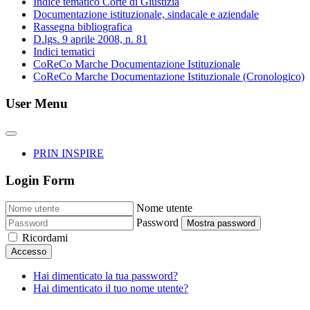
Indice tematico Corte di Giustizia
Documentazione istituzionale, sindacale e aziendale
Rassegna bibliografica
D.lgs. 9 aprile 2008, n. 81
Indici tematici
CoReCo Marche Documentazione Istituzionale
CoReCo Marche Documentazione Istituzionale (Cronologico)
User Menu
PRIN INSPIRE
Login Form
Nome utente
Password
Mostra password
Ricordami
Accesso
Hai dimenticato la tua password?
Hai dimenticato il tuo nome utente?