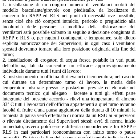
1. installazione di un congruo numero di ventilatori mobili del
modello basculante/girevole con piedistallo, da localizzare di
concerto fra RSPP ed RLS nei punti di necessità ove possibile,
senza cioè che ciò comporti intralcio, pericolo o pregiudizio alla
incolumità delle persone; la modifica della dislocazione dei
ventilatori sarà possibile soltanto in seguito a decisione congiunta di
RSPP e RLS o, per ragioni contingenti e temporanee, solo dietro
esplicita autorizzazione dei Supervisori; in ogni caso i ventilatori
spostati dovranno tornare alla loro posizione originaria alla fine del
turno;
2. installazione di erogatori di acqua fresca potabile in vari punti
dell'officina, tali da consentire un efficace approvvigionamento
individuale durante tutti ì turni di lavoro;
3. posizionamento in officina di rilevatori di temperatura; nel caso in
cui durante un determinato turno di lavoro, la media delle
temperature misurate presso le postazioni previste ed elencate nel
documento tecnico qui allegato - facente a tutti gli effetti parte
integrante del presente accordo - rilevi una temperatura di almeno
33° C tutti i lavoratori dell'officina appartenenti a quel turno avranno
facoltà di fruire d'una pausa aggiuntiva della durata di 10 minuti; la
richiesta di pausa verrà effettuata di norma da un RSU ai Supervisori
o rilevata direttamente dai Supervisori stessi; avrà di norma inizio
immediato, ovvero potrà essere differita concordemente fra RSPP e
RLS in casi particolari (concomitanza con inizio turno o pause
normali) ; l'inizio e la fine della pausa verrà di regola indicato da un