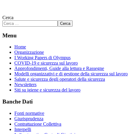
Cerca
Cerca
Menu
Home
Organizzazione
I Working Papers di Olympus
COVID-19 e sicurezza sul lavoro
Approfondimenti, Guide alla lettura e Rassegne
Modelli organizzativi e di gestione della sicurezza sul lavoro
Salute e sicurezza degli operatori della sicurezza
Newsletters
Siti su igiene e sicurezza del lavoro
Banche Dati
Fonti normative
Giurisprudenza
Contrattazione Collettiva
Interpelli