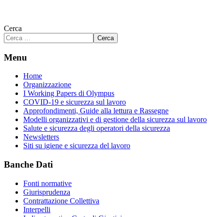
Cerca
Cerca
Menu
Home
Organizzazione
I Working Papers di Olympus
COVID-19 e sicurezza sul lavoro
Approfondimenti, Guide alla lettura e Rassegne
Modelli organizzativi e di gestione della sicurezza sul lavoro
Salute e sicurezza degli operatori della sicurezza
Newsletters
Siti su igiene e sicurezza del lavoro
Banche Dati
Fonti normative
Giurisprudenza
Contrattazione Collettiva
Interpelli