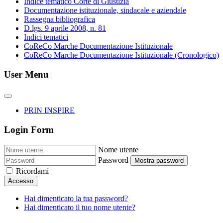
Indice tematico Corte di Giustizia
Documentazione istituzionale, sindacale e aziendale
Rassegna bibliografica
D.lgs. 9 aprile 2008, n. 81
Indici tematici
CoReCo Marche Documentazione Istituzionale
CoReCo Marche Documentazione Istituzionale (Cronologico)
User Menu
PRIN INSPIRE
Login Form
Nome utente
Password
Mostra password
Ricordami
Accesso
Hai dimenticato la tua password?
Hai dimenticato il tuo nome utente?