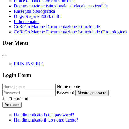
Indice tematico Corte di Giustizia
Documentazione istituzionale, sindacale e aziendale
Rassegna bibliografica
D.lgs. 9 aprile 2008, n. 81
Indici tematici
CoReCo Marche Documentazione Istituzionale
CoReCo Marche Documentazione Istituzionale (Cronologico)
User Menu
PRIN INSPIRE
Login Form
Nome utente
Password
Mostra password
Ricordami
Accesso
Hai dimenticato la tua password?
Hai dimenticato il tuo nome utente?