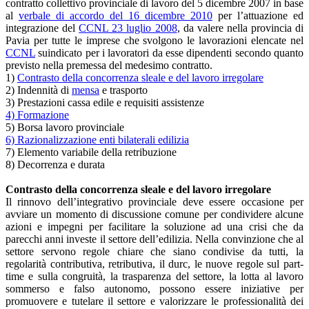
contratto collettivo provinciale di lavoro del 5 dicembre 2007 in base
al
verbale di accordo del 16 dicembre 2010
per l’attuazione ed
integrazione del
CCNL 23 luglio 2008
, da valere nella provincia di
Pavia per tutte le imprese che svolgono le lavorazioni elencate nel
CCNL
suindicato per i lavoratori da esse dipendenti secondo quanto
previsto nella premessa del medesimo contratto.
1)
Contrasto della concorrenza sleale e del lavoro irregolare
2) Indennità di
mensa
e trasporto
3) Prestazioni cassa edile e requisiti assistenze
4) Formazione
5) Borsa lavoro provinciale
6) Razionalizzazione enti bilaterali edilizia
7) Elemento variabile della retribuzione
8) Decorrenza e durata
Contrasto della concorrenza sleale e del lavoro irregolare
Il rinnovo dell’integrativo provinciale deve essere occasione per
avviare un momento di discussione comune per condividere alcune
azioni e impegni per facilitare la soluzione ad una crisi che da
parecchi anni investe il settore dell’edilizia. Nella convinzione che al
settore servono regole chiare che siano condivise da tutti, la
regolarità contributiva, retributiva, il durc, le nuove regole sul part-
time e sulla congruità, la trasparenza del settore, la lotta al lavoro
sommerso e falso autonomo, possono essere iniziative per
promuovere e tutelare il settore e valorizzare le professionalità dei