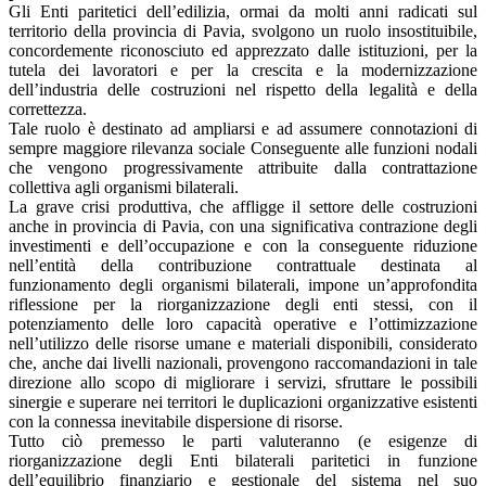
Gli Enti paritetici dell’edilizia, ormai da molti anni radicati sul
territorio della provincia di Pavia, svolgono un ruolo insostituibile,
concordemente riconosciuto ed apprezzato dalle istituzioni, per la
tutela dei lavoratori e per la crescita e la modernizzazione
dell’industria delle costruzioni nel rispetto della legalità e della
correttezza.
Tale ruolo è destinato ad ampliarsi e ad assumere connotazioni di
sempre maggiore rilevanza sociale Conseguente alle funzioni nodali
che vengono progressivamente attribuite dalla contrattazione
collettiva agli organismi bilaterali.
La grave crisi produttiva, che affligge il settore delle costruzioni
anche in provincia di Pavia, con una significativa contrazione degli
investimenti e dell’occupazione e con la conseguente riduzione
nell’entità della contribuzione contrattuale destinata al
funzionamento degli organismi bilaterali, impone un’approfondita
riflessione per la riorganizzazione degli enti stessi, con il
potenziamento delle loro capacità operative e l’ottimizzazione
nell’utilizzo delle risorse umane e materiali disponibili, considerato
che, anche dai livelli nazionali, provengono raccomandazioni in tale
direzione allo scopo di migliorare i servizi, sfruttare le possibili
sinergie e superare nei territori le duplicazioni organizzative esistenti
con la connessa inevitabile dispersione di risorse.
Tutto ciò premesso le parti valuteranno (e esigenze di
riorganizzazione degli Enti bilaterali paritetici in funzione
dell’equilibrio finanziario e gestionale del sistema nel suo