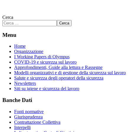
Cerca
Cerca
Menu
Home
Organizzazione
I Working Papers di Olympus
COVID-19 e sicurezza sul lavoro
Approfondimenti, Guide alla lettura e Rassegne
Modelli organizzativi e di gestione della sicurezza sul lavoro
Salute e sicurezza degli operatori della sicurezza
Newsletters
Siti su igiene e sicurezza del lavoro
Banche Dati
Fonti normative
Giurisprudenza
Contrattazione Collettiva
Interpelli