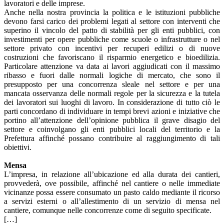
lavoratori e delle imprese.
Anche nella nostra provincia la politica e le istituzioni pubbliche
devono farsi carico dei problemi legati al settore con interventi che
superino il vincolo del patto di stabilità per gli enti pubblici, con
investimenti per opere pubbliche come scuole o infrastrutture o nel
settore privato con incentivi per recuperi edilizi o di nuove
costruzioni che favoriscano il risparmio energetico e bioedilizia.
Particolare attenzione va data ai lavori aggiudicati con il massimo
ribasso e fuori dalle normali logiche di mercato, che sono il
presupposto per una concorrenza sleale nel settore e per una
mancata osservanza delle normali regole per la sicurezza e la tutela
dei lavoratori sui luoghi di lavoro. In considerazione di tutto ciò le
parti concordano di individuare in tempi brevi azioni e iniziative che
portino all’attenzione dell’opinione pubblica il grave disagio del
settore e coinvolgano gli enti pubblici locali del territorio e la
Prefettura affinché possano contribuire al raggiungimento di tali
obiettivi.
Mensa
L’impresa, in relazione all’ubicazione ed alla durata dei cantieri,
provvederà, ove possibile, affinché nel cantiere o nelle immediate
vicinanze possa essere consumato un pasto caldo mediante il ricorso
a servizi esterni o all’allestimento di un servizio di mensa nel
cantiere, comunque nelle concorrenze come di seguito specificate.
[…]