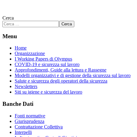
Cerca
Cerca
Menu
Home
Organizzazione
I Working Papers di Olympus
COVID-19 e sicurezza sul lavoro
Approfondimenti, Guide alla lettura e Rassegne
Modelli organizzativi e di gestione della sicurezza sul lavoro
Salute e sicurezza degli operatori della sicurezza
Newsletters
Siti su igiene e sicurezza del lavoro
Banche Dati
Fonti normative
Giurisprudenza
Contrattazione Collettiva
Interpelli