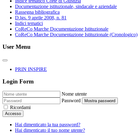
Indice tematico Corte di Giustizia
Documentazione istituzionale, sindacale e aziendale
Rassegna bibliografica
D.lgs. 9 aprile 2008, n. 81
Indici tematici
CoReCo Marche Documentazione Istituzionale
CoReCo Marche Documentazione Istituzionale (Cronologico)
User Menu
PRIN INSPIRE
Login Form
Nome utente
Password
Mostra password
Ricordami
Accesso
Hai dimenticato la tua password?
Hai dimenticato il tuo nome utente?