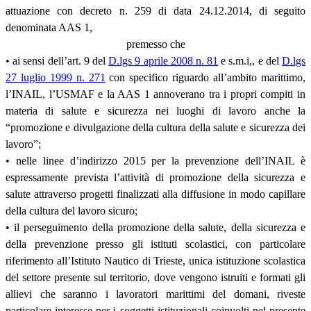
attuazione con decreto n. 259 di data 24.12.2014, di seguito
denominata AAS 1,
premesso che
• ai sensi dell’art. 9 del
D.lgs 9 aprile 2008 n. 81
e s.m.i,, e del
D.lgs
27 luglio 1999 n. 271
con specifico riguardo all’ambito marittimo,
l’INAIL, l’USMAF e la AAS 1 annoverano tra i propri compiti in
materia di salute e sicurezza nei luoghi di lavoro anche la
“promozione e divulgazione della cultura della salute e sicurezza dei
lavoro”;
• nelle linee d’indirizzo 2015 per la prevenzione dell’INAIL è
espressamente prevista l’attività di promozione della sicurezza e
salute attraverso progetti finalizzati alla diffusione in modo capillare
della cultura del lavoro sicuro;
• il perseguimento della promozione della salute, della sicurezza e
della prevenzione presso gli istituti scolastici, con particolare
riferimento all’Istituto Nautico di Trieste, unica istituzione scolastica
del settore presente sul territorio, dove vengono istruiti e formati gli
allievi che saranno i lavoratori marittimi del domani, riveste
particolare interesse per i soggetti istituzionali coinvolti nel presente