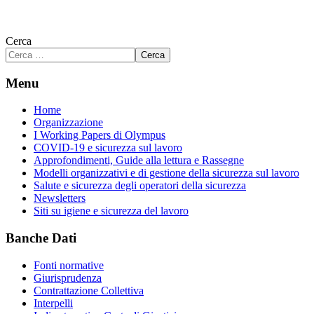
Cerca
Cerca
Menu
Home
Organizzazione
I Working Papers di Olympus
COVID-19 e sicurezza sul lavoro
Approfondimenti, Guide alla lettura e Rassegne
Modelli organizzativi e di gestione della sicurezza sul lavoro
Salute e sicurezza degli operatori della sicurezza
Newsletters
Siti su igiene e sicurezza del lavoro
Banche Dati
Fonti normative
Giurisprudenza
Contrattazione Collettiva
Interpelli