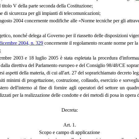
 titolo V della parte seconda della Costituzione;
 di sicurezza per gli impianti di telecomunicazioni;
10 agosto 2004 concernente modifiche alle «Norme tecniche per gli attrave
etico, nonché delega al Governo per il riassetto delle disposizioni vigen
° dicembre 2004, n. 329
concernente il regolamento recante norme per la m
;
mbre 2003 e 18 luglio 2005 è stata espletata la procedura d'informazi
dalla direttiva del Parlamento europeo e del Consiglio 98/48/CE soprar
i aspetti della materia, di cui all'art. 27 del soprarichiamato decreto legi
siti minimi di progettazione, costruzione, collaudo, esercizio e sorvegli
ro dell'interno al fine di fornire agli operatori del settore un quad
izzati per la realizzazione delle condotte e dei metodi di posa in opera d
Decreta:
Art. 1.
Scopo e campo di applicazione