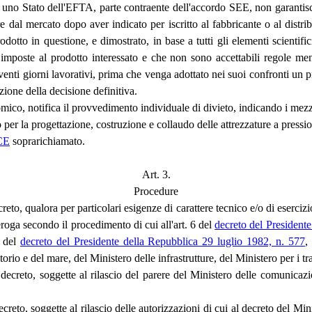
uno Stato dell'EFTA, parte contraente dell'accordo SEE, non garantisce 
e dal mercato dopo aver indicato per iscritto al fabbricante o al distri
tto in questione, e dimostrato, in base a tutti gli elementi scientifici
 imposte al prodotto interessato e che non sono accettabili regole meno
 venti giorni lavorativi, prima che venga adottato nei suoi confronti un 
zione della decisione definitiva.
ico, notifica il provvedimento individuale di divieto, indicando i mezzi
no per la progettazione, costruzione e collaudo delle attrezzature a pre
/CE
soprarichiamato.
Art. 3.
Procedure
reto, qualora per particolari esigenze di carattere tecnico e/o di esercizio
roga secondo il procedimento di cui all'art. 6 del
decreto del President
0 del
decreto del Presidente della Repubblica 29 luglio 1982, n. 577
,
orio e del mare, del Ministero delle infrastrutture, del Ministero per i tra
 decreto, soggette al rilascio del parere del Ministero delle comunicaz
creto, soggette al rilascio delle autorizzazioni di cui al decreto del Min