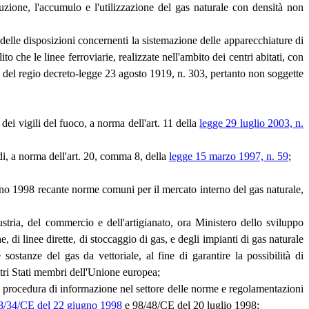
uzione, l'accumulo e l'utilizzazione del gas naturale con densità non
 delle disposizioni concernenti la sistemazione delle apparecchiature di
o che le linee ferroviarie, realizzate nell'ambito dei centri abitati, con
. 12 del regio decreto-legge 23 agosto 1919, n. 303, pertanto non soggette
 dei vigili del fuoco, a norma dell'art. 11 della
legge 29 luglio 2003, n.
di, a norma dell'art. 20, comma 8, della
legge 15 marzo 1997, n. 59
;
gno 1998 recante norme comuni per il mercato interno del gas naturale,
tria, del commercio e dell'artigianato, ora Ministero dello sviluppo
 di linee dirette, di stoccaggio di gas, e degli impianti di gas naturale
sostanze del gas da vettoriale, al fine di garantire la possibilità di
altri Stati membri dell'Unione europea;
a procedura di informazione nel settore delle norme e regolamentazioni
8/34/CE del 22 giugno 1998
e 98/48/CE del 20 luglio 1998;