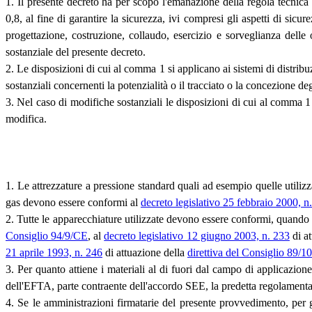
1. Il presente decreto ha per scopo l'emanazione della regola tecnica 
0,8, al fine di garantire la sicurezza, ivi compresi gli aspetti di sicur
progettazione, costruzione, collaudo, esercizio e sorveglianza delle 
sostanziale del presente decreto.
2. Le disposizioni di cui al comma 1 si applicano ai sistemi di distribuz
sostanziali concernenti la potenzialità o il tracciato o la concezione deg
3. Nel caso di modifiche sostanziali le disposizioni di cui al comma 1 s
modifica.
1. Le attrezzature a pressione standard quali ad esempio quelle utilizz
gas devono essere conformi al
decreto legislativo 25 febbraio 2000, n
2. Tutte le apparecchiature utilizzate devono essere conformi, quando 
Consiglio 94/9/CE
, al
decreto legislativo 12 giugno 2003, n. 233
di a
21 aprile 1993, n. 246
di attuazione della
direttiva del Consiglio 89/
3. Per quanto attiene i materiali al di fuori dal campo di applicazio
dell'EFTA, parte contraente dell'accordo SEE, la predetta regolamenta
4. Se le amministrazioni firmatarie del presente provvedimento, per 