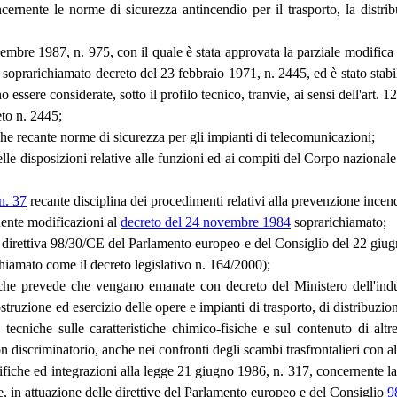
ernente le norme di sicurezza antincendio per il trasporto, la distrib
novembre 1987, n. 975, con il quale è stata approvata la parziale modifica
soprarichiamato decreto del 23 febbraio 1971, n. 2445, ed è stato stabilit
o essere considerate, sotto il profilo tecnico, tranvie, ai sensi dell'art
eto n. 2445;
e recante norme di sicurezza per gli impianti di telecomunicazioni;
 delle disposizioni relative alle funzioni ed ai compiti del Corpo nazionale
n. 37
recante disciplina dei procedimenti relativi alla prevenzione incen
nente modificazioni al
decreto del 24 novembre 1984
soprarichiamato;
la direttiva 98/30/CE del Parlamento europeo e del Consiglio del 22 giu
chiamato come il decreto legislativo n. 164/2000);
, che prevede che vengano emanate con decreto del Ministero dell'indus
ruzione ed esercizio delle opere e impianti di trasporto, di distribuzione,
cniche sulle caratteristiche chimico-fisiche e sul contenuto di altre 
on discriminatorio, anche nei confronti degli scambi trasfrontalieri con 
fiche ed integrazioni alla legge 21 giugno 1986, n. 317, concernente l
one, in attuazione delle direttive del Parlamento europeo e del Consiglio
9