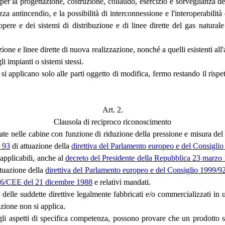
per la progettazione, costruzione, collaudo, esercizio e sorveglianza de
ezza antincendio, e la possibilità di interconnessione e l'interoperabilità
opere e dei sistemi di distribuzione e di linee dirette del gas natural
ione e linee dirette di nuova realizzazione, nonché a quelli esistenti all
li impianti o sistemi stessi.
i applicano solo alle parti oggetto di modifica, fermo restando il rispet
Art. 2.
Clausola di reciproco riconoscimento
ate nelle cabine con funzione di riduzione della pressione e misura del ga
. 93
di attuazione della
direttiva del Parlamento europeo e del Consigli
applicabili, anche al
decreto del Presidente della Repubblica 23 marzo
ttuazione della
direttiva del Parlamento europeo e del Consiglio 1999/
106/CEE del 21 dicembre 1988
e relativi mandati.
ne delle suddette direttive legalmente fabbricati e/o commercializzati i
zione non si applica.
gli aspetti di specifica competenza, possono provare che un prodotto s