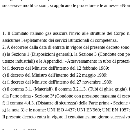
successive modificazioni, si applicano le procedure e le annesse «Nor
1. Il Comitato italiano gas assicura l'invio alle strutture del Corpo 
assicurare l'espletamento dei servizi istituzionali di competenza.
2. A decorrere dalla data di entrata in vigore del presente decreto son
a) la Sezione 1 (Disposizioni generali), la Sezione 3 (Condotte con pre
utenze industriali) e le Appendici: «Attraversamento in tubo di prote
b) il decreto del Ministro dell'interno del 12 febbraio 1989;
c) il decreto del Ministro dell'interno del 22 maggio 1989;
d) il decreto del Ministro dell'interno del 27 novembre 1989;
e) il comma 3.1. (Materiali), il comma 3.2.1.3. (Tubi di ghisa grigia),
alla Parte prima - Sezione 3ª (Condotte con pressione massima di eserc
f) il comma 4.4.3. (Distanze di sicurezza) della Parte prima - Sezione
g) la nota 3) e le norme: UNI ISO 4437; UNI EN969; UNI EN 1057; U
Il presente decreto entra in vigore il centottantesimo giorno successivo