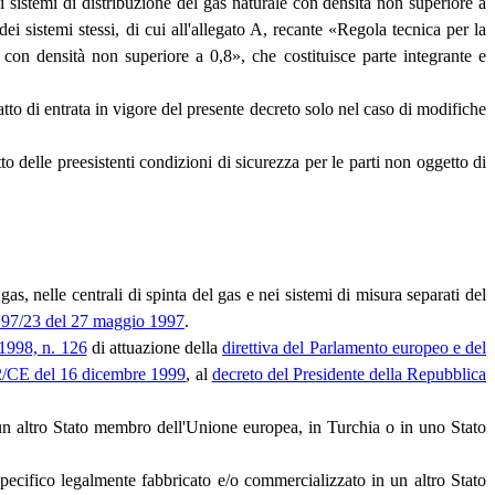
i sistemi di distribuzione del gas naturale con densità non superiore a
 dei sistemi stessi, di cui all'allegato A, recante «Regola tecnica per la
e con densità non superiore a 0,8», che costituisce parte integrante e
'atto di entrata in vigore del presente decreto solo nel caso di modifiche
to delle preesistenti condizioni di sicurezza per le parti non oggetto di
s, nelle centrali di spinta del gas e nei sistemi di misura separati del
o 97/23 del 27 maggio 1997
.
 1998, n. 126
di attuazione della
direttiva del Parlamento europeo e del
92/CE del 16 dicembre 1999
, al
decreto del Presidente della Repubblica
n un altro Stato membro dell'Unione europea, in Turchia o in uno Stato
pecifico legalmente fabbricato e/o commercializzato in un altro Stato