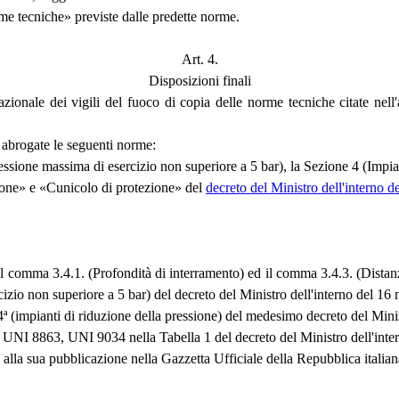
me tecniche» previste dalle predette norme.
Art. 4.
Disposizioni finali
nazionale dei vigili del fuoco di copia delle norme tecniche citate nell'
o abrogate le seguenti norme:
ssione massima di esercizio non superiore a 5 bar), la Sezione 4 (Impianti
zione» e «Cunicolo di protezione» del
decreto del Ministro dell'interno
 il comma 3.4.1. (Profondità di interramento) ed il comma 3.4.3. (Distanze
izio non superiore a 5 bar) del decreto del Ministro dell'interno del 1
 4ª (impianti di riduzione della pressione) del medesimo decreto del Min
NI 8863, UNI 9034 nella Tabella 1 del decreto del Ministro dell'inte
 alla sua pubblicazione nella Gazzetta Ufficiale della Repubblica italian