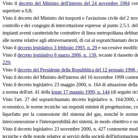
Visto il
decreto del Ministro dell'interno del 24 novembre 1984
conc
superiore a 0,8;
Visto il decreto del Ministro dei trasporti e l'aviazione civile del 2 
controllo e dei congegni di intercettazione espresse al punto 2.5.1. del 
impianti aventi caratteristiche costruttive di linea metropolitana debban
alle norme relative agli attraversamenti, di cui al soprarichiamato decr
Visto il
decreto legislativo 3 febbraio 1993, n. 29
e successive modifich
Visto il
decreto legislativo 8 marzo 2006, n. 139
, recante il riassetto
229
;
Visto il
decreto del Presidente della Repubblica del 12 gennaio 1998, 
Visto il decreto del Ministro dell'interno del 16 novembre 1999 conte
Visto il decreto legislativo 23 maggio 2000, n. 164 di attuazione del
a norma dell'art. 41 della
legge 17 maggio 1999, n. 144
(di seguito ri
Visto l'art. 27 del soprarichiamato decreto legislativo n. 164/2000
economico, le norme tecniche sui requisiti minimi di progettazione, cost
liquefatto per la connessione del sistema del gas, nonché le norme te
interconnessione e l'interoperabilità dei sistemi, in modo obiettivo e n
Visto il decreto legislativo 23 novembre 2000, n. 427 contenente modi
tecniche e delle regole relative ai servizi della società dell'informazi