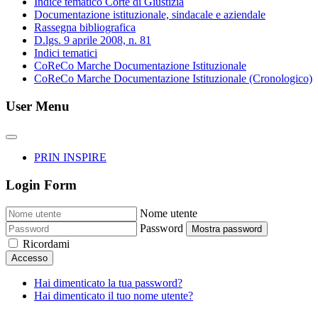
Indice tematico Corte di Giustizia
Documentazione istituzionale, sindacale e aziendale
Rassegna bibliografica
D.lgs. 9 aprile 2008, n. 81
Indici tematici
CoReCo Marche Documentazione Istituzionale
CoReCo Marche Documentazione Istituzionale (Cronologico)
User Menu
PRIN INSPIRE
Login Form
Nome utente
Password
Mostra password
Ricordami
Accesso
Hai dimenticato la tua password?
Hai dimenticato il tuo nome utente?