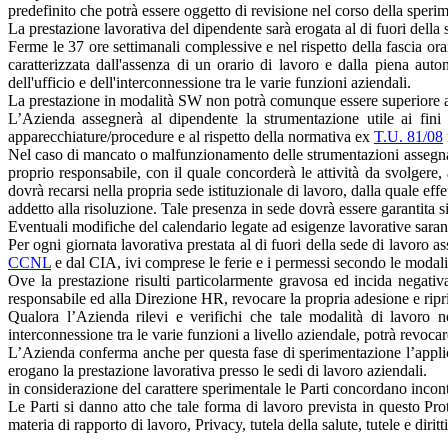
predefinito che potrà essere oggetto di revisione nel corso della speri
La prestazione lavorativa del dipendente sarà erogata al di fuori della 
Ferme le 37 ore settimanali complessive e nel rispetto della fascia ora
caratterizzata dall'assenza di un orario di lavoro e dalla piena auton
dell'ufficio e dell'interconnessione tra le varie funzioni aziendali.
La prestazione in modalità SW non potrà comunque essere superiore a 2
L’Azienda assegnerà al dipendente la strumentazione utile ai fini de
apparecchiature/procedure e al rispetto della normativa ex
T.U. 81/08
Nel caso di mancato o malfunzionamento delle strumentazioni assegnate
proprio responsabile, con il quale concorderà le attività da svolgere,
dovrà recarsi nella propria sede istituzionale di lavoro, dalla quale ef
addetto alla risoluzione. Tale presenza in sede dovrà essere garantita 
Eventuali modifiche del calendario legate ad esigenze lavorative sar
Per ogni giornata lavorativa prestata al di fuori della sede di lavoro a
CCNL
e dal CIA, ivi comprese le ferie e i permessi secondo le modalit
Ove la prestazione risulti particolarmente gravosa ed incida negativ
responsabile ed alla Direzione HR, revocare la propria adesione e ripri
Qualora l’Azienda rilevi e verifichi che tale modalità di lavoro n
interconnessione tra le varie funzioni a livello aziendale, potrà revoca
L’Azienda conferma anche per questa fase di sperimentazione l’applicaz
erogano la prestazione lavorativa presso le sedi di lavoro aziendali.
in considerazione del carattere sperimentale le Parti concordano incon
Le Parti si danno atto che tale forma di lavoro prevista in questo Pr
materia di rapporto di lavoro, Privacy, tutela della salute, tutele e diritt