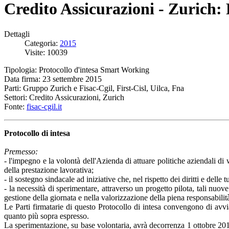
Credito Assicurazioni - Zurich:
Dettagli
Categoria:
2015
Visite: 10039
Tipologia: Protocollo d'intesa Smart Working
Data firma: 23 settembre 2015
Parti: Gruppo Zurich e Fisac-Cgil, First-Cisl, Uilca, Fna
Settori: Credito Assicurazioni, Zurich
Fonte:
fisac-cgil.it
Protocollo di intesa
Premesso:
- l'impegno e la volontà dell'Azienda di attuare politiche aziendali 
della prestazione lavorativa;
- il sostegno sindacale ad iniziative che, nel rispetto dei diritti e delle
- la necessità di sperimentare, attraverso un progetto pilota, tali nuov
gestione della giornata e nella valorizzazione della piena responsabilit
Le Parti firmatarie di questo Protocollo di intesa convengono di av
quanto più sopra espresso.
La sperimentazione, su base volontaria, avrà decorrenza 1 ottobre 20