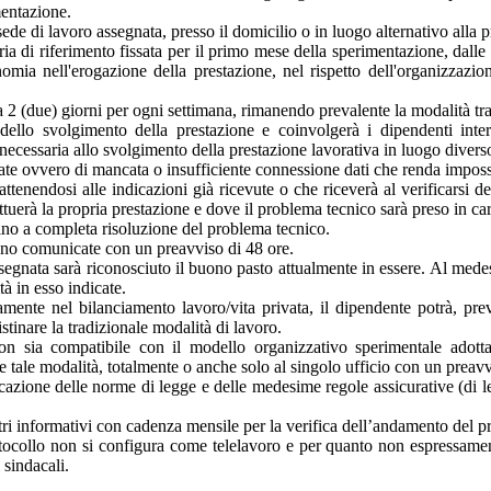
mentazione.
sede di lavoro assegnata, presso il domicilio o in luogo alternativo alla p
ria di riferimento fissata per il primo mese della sperimentazione, dalle
omia nell'erogazione della prestazione, nel rispetto dell'organizzazion
 (due) giorni per ogni settimana, rimanendo prevalente la modalità trad
llo svolgimento della prestazione e coinvolgerà i dipendenti interessa
necessaria allo svolgimento della prestazione lavorativa in luogo divers
 ovvero di mancata o insufficiente connessione dati che renda impossibil
 attenendosi alle indicazioni già ricevute o che riceverà al verificarsi 
fettuerà la propria prestazione e dove il problema tecnico sarà preso in ca
sino a completa risoluzione del problema tecnico.
anno comunicate con un preavviso di 48 ore.
ssegnata sarà riconosciuto il buono pasto attualmente in essere. Al medes
à in esso indicate.
amente nel bilanciamento lavoro/vita privata, il dipendente potrà, pre
stinare la tradizionale modalità di lavoro.
on sia compatibile con il modello organizzativo sperimentale adottat
re tale modalità, totalmente o anche solo al singolo ufficio con un preavv
ione delle norme di legge e delle medesime regole assicurative (di legg
tri informativi con cadenza mensile per la verifica dell’andamento del p
otocollo non si configura come telelavoro e per quanto non espressamen
i sindacali.