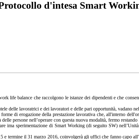
 Protocollo d'intesa Smart Worki
di work life balance che raccolgono le istanze dei dipendenti e che cons
 tutele delle lavoratrici e dei lavoratori e delle pari opportunità, vadano ne
e forme di erogazione della prestazione lavorativa che, all'interno dell'
à delle persone nell’operare con questa nuova modalità, fermo restando l’a
viare ima sperimentazione di Smart Working (di seguito SW) nell’Unità
15 e termine il 31 marzo 2016, coinvolgerà gli uffici che fanno capo a