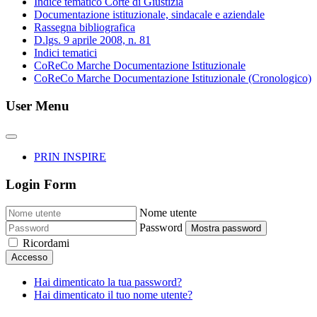
Indice tematico Corte di Giustizia
Documentazione istituzionale, sindacale e aziendale
Rassegna bibliografica
D.lgs. 9 aprile 2008, n. 81
Indici tematici
CoReCo Marche Documentazione Istituzionale
CoReCo Marche Documentazione Istituzionale (Cronologico)
User Menu
PRIN INSPIRE
Login Form
Nome utente
Password
Mostra password
Ricordami
Accesso
Hai dimenticato la tua password?
Hai dimenticato il tuo nome utente?