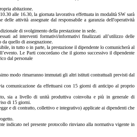
ropria abitazione.
 10.30 alle 16.30, la giornata lavorativa effettuata in modalità SW sarà
e delle attività assegnate dal responsabile a garanzia dell'operatività
izionale di svolgimento della prestazione in sede.
ti ad interventi formativi/informativi finalizzati all’utilizzo delle
o da quello di assegnazione.
e, in tutto o in parte, la prestazione il dipendente lo comunicherà al
dell’evento. Le Parti concordano che il giorno successivo il dipendente
rico dal personale
imo modo rimarranno immutati gli altri istituti contrattuali previsti dal
via comunicazione da effettuarsi con 15 giorni di anticipo al proprio
o, sia a livello di unità produttiva coinvolta e più in generale di
iso di 15 giorni.
e e di contratto, collettivo e integrativo) applicate ai dipendenti che
rogetto.
te indicato nel presente protocollo rinviano alla normativa vigente in