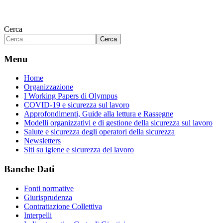
Cerca
Cerca
Menu
Home
Organizzazione
I Working Papers di Olympus
COVID-19 e sicurezza sul lavoro
Approfondimenti, Guide alla lettura e Rassegne
Modelli organizzativi e di gestione della sicurezza sul lavoro
Salute e sicurezza degli operatori della sicurezza
Newsletters
Siti su igiene e sicurezza del lavoro
Banche Dati
Fonti normative
Giurisprudenza
Contrattazione Collettiva
Interpelli