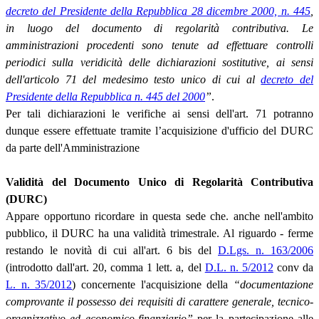
decreto del Presidente della Repubblica 28 dicembre 2000, n. 445
,
in luogo del documento di regolarità contributiva. Le
amministrazioni procedenti sono tenute ad effettuare controlli
periodici sulla veridicità delle dichiarazioni sostitutive, ai sensi
dell'articolo 71 del medesimo testo unico di cui al
decreto del
Presidente della Repubblica n. 445 del 2000
”
.
Per tali dichiarazioni le verifiche ai sensi dell'art. 71 potranno
dunque essere effettuate tramite l’acquisizione d'ufficio del DURC
da parte dell'Amministrazione
Validità del Documento Unico di Regolarità Contributiva
(DURC)
Appare opportuno ricordare in questa sede che. anche nell'ambito
pubblico, il DURC ha una validità trimestrale. Al riguardo - ferme
restando le novità di cui all'art. 6 bis del
D.Lgs. n. 163/2006
(introdotto dall'art. 20, comma 1 lett. a, del
D.L. n. 5/2012
conv da
L. n. 35/2012
) concernente l'acquisizione della
“documentazione
comprovante il possesso dei requisiti di carattere generale, tecnico-
organizzativo ed economico-finanziario”
per la partecipazione alle