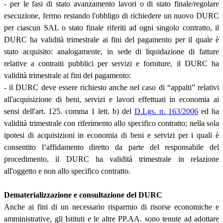
- per le fasi di stato avanzamento lavori o di stato finale/regolare
esecuzione, fermo restando l'obbligo di richiedere un nuovo DURC
per ciascun SAL o stato finale riferiti ad ogni singolo contratto, il
DURC ha validità trimestrale ai fini del pagamento per il quale è
stato acquisito: analogamente, in sede di liquidazione di fatture
relative a contraiti pubblici per servizi e forniture, il DURC ha
validità trimestrale ai fini del pagamento:
- il DURC deve essere richiesto anche nel caso di “appalti” relativi
all'acquisizione di beni, servizi e lavori effettuati in economia ai
sensi dell'art. 125. comma 1 lett. b) del
D.Lgs. n. 163/2006
ed ha
validità trimestrale con riferimento allo specifico contratto; nella sola
ipotesi di acquisizioni in economia di beni e servizi per i quali è
consentito l‘affidamento diretto da parte del responsabile del
procedimento, il DURC ha validità trimestrale in relazione
all'oggetto e non allo specifico contratto.
Dematerializzazione e consultazione del DURC
Anche ai fini di un necessario risparmio di risorse economiche e
amministrative, gli Istituti e le altre PP.AA. sono tenute ad adottare