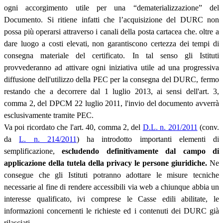
ogni accorgimento utile per una “dematerializzazione” del
Documento. Si ritiene infatti che l’acquisizione del DURC non
possa più operarsi attraverso i canali della posta cartacea che. oltre a
dare luogo a costi elevati, non garantiscono certezza dei tempi di
consegna materiale del certificato. In tal senso gli Istituti
provvederanno ad attivare ogni iniziativa utile ad una progressiva
diffusione dell'utilizzo della PEC per la consegna del DURC, fermo
restando che a decorrere dal 1 luglio 2013, ai sensi dell'art. 3,
comma 2, del DPCM 22 luglio 2011, l'invio del documento avverrà
esclusivamente tramite PEC.
Va poi ricordato che l'art. 40, comma 2, del
D.L. n. 201/2011
(conv.
da
L. n. 214/2011
) ha introdotto importanti elementi di
semplificazione,
escludendo definitivamente dal campo di
applicazione della tutela della privacy le persone giuridiche.
Ne
consegue che gli Istituti potranno adottare le misure tecniche
necessarie al fine di rendere accessibili via web a chiunque abbia un
interesse qualificato, ivi comprese le Casse edili abilitate, le
informazioni concernenti le richieste ed i contenuti dei DURC già
rilasciati.