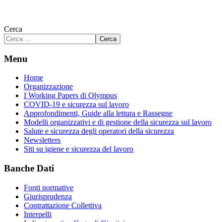
Cerca
Cerca
Menu
Home
Organizzazione
I Working Papers di Olympus
COVID-19 e sicurezza sul lavoro
Approfondimenti, Guide alla lettura e Rassegne
Modelli organizzativi e di gestione della sicurezza sul lavoro
Salute e sicurezza degli operatori della sicurezza
Newsletters
Siti su igiene e sicurezza del lavoro
Banche Dati
Fonti normative
Giurisprudenza
Contrattazione Collettiva
Interpelli