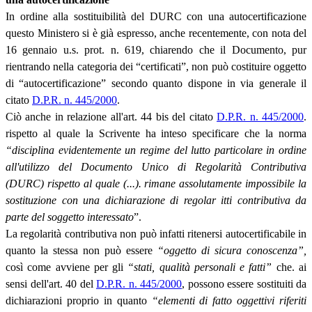
In ordine alla sostituibilità del DURC con una autocertificazione
questo Ministero si è già espresso, anche recentemente, con nota del
16 gennaio u.s. prot. n. 619, chiarendo che il Documento, pur
rientrando nella categoria dei “certificati”, non può costituire oggetto
di “autocertificazione” secondo quanto dispone in via generale il
citato
D.P.R. n. 445/2000
.
Ciò anche in relazione all'art. 44 bis del citato
D.P.R. n. 445/2000
.
rispetto al quale la Scrivente ha inteso specificare che la norma
“disciplina evidentemente un regime del lutto particolare in ordine
all'utilizzo del Documento Unico di Regolarità Contributiva
(DURC) rispetto al quale (...). rimane assolutamente impossibile la
sostituzione con una dichiarazione di regolar itti contributiva da
parte del soggetto interessato
”.
La regolarità contributiva non può infatti ritenersi autocertificabile in
quanto la stessa non può essere
“oggetto di sicura conoscenza”,
così come avviene per gli
“stati, qualità personali e fatti”
che. ai
sensi dell'art. 40 del
D.P.R. n. 445/2000
, possono essere sostituiti da
dichiarazioni proprio in quanto
“elementi di fatto oggettivi riferiti