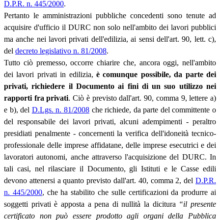
D.P.R. n. 445/2000
.
Pertanto le amministrazioni pubbliche concedenti sono tenute ad
acquisire d'ufficio il DURC non solo nell'ambito dei lavori pubblici
ma anche nei lavori privati dell'edilizia, ai sensi dell'art. 90, lett. c),
del
decreto legislativo n. 81/2008
.
Tutto ciò premesso, occorre chiarire che, ancora oggi, nell'ambito
dei lavori privati in edilizia,
è comunque possibile, da parte dei
privati, richiedere il Documento ai fini di un suo utilizzo nei
rapporti fra privati
. Ciò è previsto dall'art. 90, comma 9, lettere a)
e b), del
D.Lgs. n. 81/2008
che richiede, da parte del committente o
del responsabile dei lavori privati, alcuni adempimenti - peraltro
presidiati penalmente - concernenti la verifica dell'idoneità tecnico-
professionale delle imprese affidatane, delle imprese esecutrici e dei
lavoratori autonomi, anche attraverso l'acquisizione del DURC. In
tali casi, nel rilasciare il Documento, gli Istituti e le Casse edili
devono attenersi a quanto previsto dall'art. 40, comma 2, del
D.P.R.
n. 445/2000
, che ha stabilito che sulle certificazioni da produrre ai
soggetti privati è apposta a pena di nullità la dicitura
“il presente
certificato non può essere prodotto agli organi della Pubblica