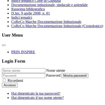
Indice tematico Corte di Giustizia
Documentazione istituzionale, sindacale e aziendale
Rassegna bibliografica
D.lgs. 9 aprile 2008, n. 81
Indici tematici
CoReCo Marche Documentazione Istituzionale
CoReCo Marche Documentazione Istituzionale (Cronologico)
User Menu
PRIN INSPIRE
Login Form
Nome utente
Password
Mostra password
Ricordami
Accesso
Hai dimenticato la tua password?
Hai dimenticato il tuo nome utente?