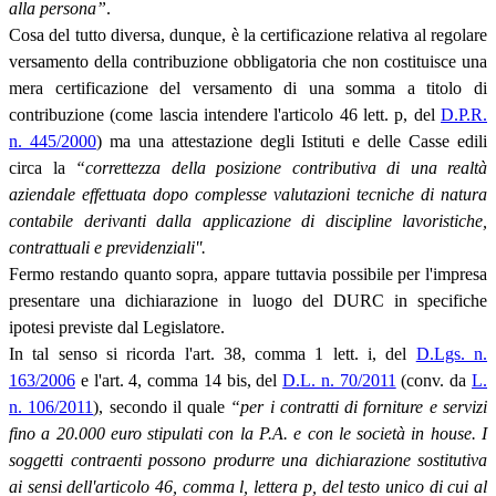
alla persona”
.
Cosa del tutto diversa, dunque, è la certificazione relativa al regolare
versamento della contribuzione obbligatoria che non costituisce una
mera certificazione del versamento di una somma a titolo di
contribuzione (come lascia intendere l'articolo 46 lett. p, del
D.P.R.
n. 445/2000
) ma una attestazione degli Istituti e delle Casse edili
circa la
“correttezza della posizione contributiva di una realtà
aziendale effettuata dopo complesse valutazioni tecniche di natura
contabile derivanti dalla applicazione di discipline lavoristiche,
contrattuali e previdenziali''.
Fermo restando quanto sopra, appare tuttavia possibile per l'impresa
presentare una dichiarazione in luogo del DURC in specifiche
ipotesi previste dal Legislatore.
In tal senso si ricorda l'art. 38, comma 1 lett. i, del
D.Lgs. n.
163/2006
e l'art. 4, comma 14 bis, del
D.L. n. 70/2011
(conv. da
L.
n. 106/2011
), secondo il quale
“per i contratti di forniture e servizi
fino a 20.000 euro stipulati con la P.A. e con le società in house. I
soggetti contraenti possono produrre una dichiarazione sostitutiva
ai sensi dell'articolo 46, comma l, lettera p, del testo unico di cui al