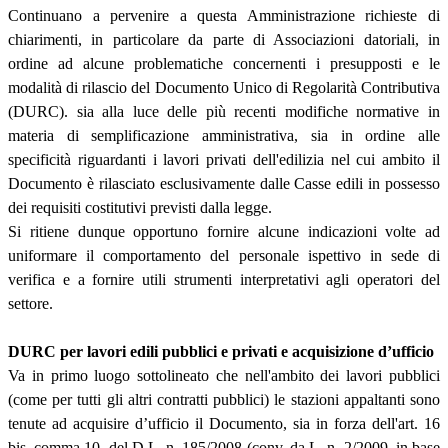
Continuano a pervenire a questa Amministrazione richieste di
chiarimenti, in particolare da parte di Associazioni datoriali, in
ordine ad alcune problematiche concernenti i presupposti e le
modalità di rilascio del Documento Unico di Regolarità Contributiva
(DURC). sia alla luce delle più recenti modifiche normative in
materia di semplificazione amministrativa, sia in ordine alle
specificità riguardanti i lavori privati dell'edilizia nel cui ambito il
Documento è rilasciato esclusivamente dalle Casse edili in possesso
dei requisiti costitutivi previsti dalla legge.
Si ritiene dunque opportuno fornire alcune indicazioni volte ad
uniformare il comportamento del personale ispettivo in sede di
verifica e a fornire utili strumenti interpretativi agli operatori del
settore.
DURC per lavori edili pubblici e privati e acquisizione d’ufficio
Va in primo luogo sottolineato che nell'ambito dei lavori pubblici
(come per tutti gli altri contratti pubblici) le stazioni appaltanti sono
tenute ad acquisire d’ufficio il Documento, sia in forza dell'art. 16
bis, comma 10, del D.L. n. 185/2008 (conv. da L. n. 2/2009, in base