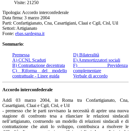
Visite: 21250
Tipologia: Accordo interconfederale
Data firma: 3 marzo 2004
Parti: Confartigianato, Cna, Casartigiani, Claai e Cgil, Cisl, Uil
Settori: Artigianato
Fonte:
ebas.sardegna.it
Sommario
:
Premessa
D) Bilateralità
A) CCNL Scaduti
E) Ammortizzatori sociali
B) Contrattazione decentrata
F) Previdenza
C) Riforma del modello
complementare
contrattuale - Linee guida
Verbale di accordo
Accordo interconfederale
Addì 03 marzo 2004, in Roma tra Confartigianato, Cna,
Casartigiani, Claai e Cgil, Cisl, e Uil
- premesso che le parti ravvisano la necessità di aprire una nuova
stagione di confronto tesa a rilanciare le relazioni sindacali
nell’artigianato, costruendo un modello di relazioni sindacali e di
contrattazione che aiuti lo sviluppo, contribuisca a risolvere le