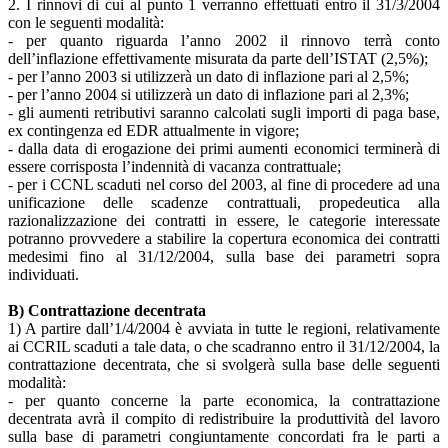
2. I rinnovi di cui al punto 1 verranno effettuati entro il 31/3/2004
con le seguenti modalità:
- per quanto riguarda l’anno 2002 il rinnovo terrà conto
dell’inflazione effettivamente misurata da parte dell’ISTAT (2,5%);
- per l’anno 2003 si utilizzerà un dato di inflazione pari al 2,5%;
- per l’anno 2004 si utilizzerà un dato di inflazione pari al 2,3%;
- gli aumenti retributivi saranno calcolati sugli importi di paga base,
ex contingenza ed EDR attualmente in vigore;
- dalla data di erogazione dei primi aumenti economici terminerà di
essere corrisposta l’indennità di vacanza contrattuale;
- per i CCNL scaduti nel corso del 2003, al fine di procedere ad una
unificazione delle scadenze contrattuali, propedeutica alla
razionalizzazione dei contratti in essere, le categorie interessate
potranno provvedere a stabilire la copertura economica dei contratti
medesimi fino al 31/12/2004, sulla base dei parametri sopra
individuati.
B) Contrattazione decentrata
1) A partire dall’1/4/2004 è avviata in tutte le regioni, relativamente
ai CCRIL scaduti a tale data, o che scadranno entro il 31/12/2004, la
contrattazione decentrata, che si svolgerà sulla base delle seguenti
modalità:
- per quanto concerne la parte economica, la contrattazione
decentrata avrà il compito di redistribuire la produttività del lavoro
sulla base di parametri congiuntamente concordati fra le parti a