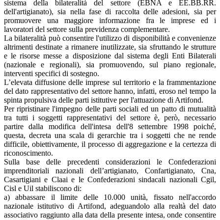
sistema della bilateralità del settore (EBNA e EE.BB.RR.
dell'artigianato), sia nella fase di raccolta delle adesioni, sia per
promuovere una maggiore informazione fra le imprese ed i
lavoratori del settore sulla previdenza complementare.
La bilateralità può consentire l'utilizzo di disponibilità e convenienze
altrimenti destinate a rimanere inutilizzate, sia sfruttando le strutture
e le risorse messe a disposizione dal sistema degli Enti Bilaterali
(nazionale e regionali), sia promuovendo, sul piano regionale,
interventi specifici di sostegno.
L’elevata diffusione delle imprese sul territorio e la frammentazione
del dato rappresentativo del settore hanno, infatti, eroso nel tempo la
spinta propulsiva delle parti istitutive per l'attuazione di Artifond.
Per ripristinare l'impegno delle parti sociali ed un patto di mutualità
tra tutti i soggetti rappresentativi del settore è, però, necessario
partire dalla modifica dell'intesa dell'8 settembre 1998 poiché,
questa, decreta una scala di gerarchie tra i soggetti che ne rende
difficile, obiettivamente, il processo di aggregazione e la certezza di
riconoscimento.
Sulla base delle precedenti considerazioni le Confederazioni
imprenditoriali nazionali dell’artigianato, Confartigianato, Cna,
Casartigiani e Claai e le Confederazioni sindacali nazionali Cgil,
Cisl e Uil stabiliscono di:
a) abbassare il limite delle 10.000 unità, fissato nell'accordo
nazionale istitutivo di Artifond, adeguandolo alla realtà del dato
associativo raggiunto alla data della presente intesa, onde consentire