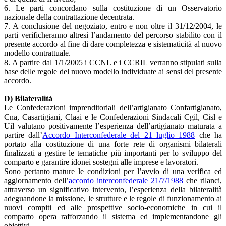
6. Le parti concordano sulla costituzione di un Osservatorio
nazionale della contrattazione decentrata.
7. A conclusione del negoziato, entro e non oltre il 31/12/2004, le
parti verificheranno altresì l’andamento del percorso stabilito con il
presente accordo al fine di dare completezza e sistematicità al nuovo
modello contrattuale.
8. A partire dal 1/1/2005 i CCNL e i CCRIL verranno stipulati sulla
base delle regole del nuovo modello individuate ai sensi del presente
accordo.
D) Bilateralità
Le Confederazioni imprenditoriali dell’artigianato Confartigianato,
Cna, Casartigiani, Claai e le Confederazioni Sindacali Cgil, Cisl e
Uil valutano positivamente l’esperienza dell’artigianato maturata a
partire dall’
Accordo Interconfederale del 21 luglio 1988
che ha
portato alla costituzione di una forte rete di organismi bilaterali
finalizzati a gestire le tematiche più importanti per lo sviluppo del
comparto e garantire idonei sostegni alle imprese e lavoratori.
Sono pertanto mature le condizioni per l’avvio di una verifica ed
aggiornamento dell’
accordo interconfederale 21/7/1988
che rilanci,
attraverso un significativo intervento, l’esperienza della bilateralità
adeguandone la missione, le strutture e le regole di funzionamento ai
nuovi compiti ed alle prospettive socio-economiche in cui il
comparto opera rafforzando il sistema ed implementandone gli
obiettivi.