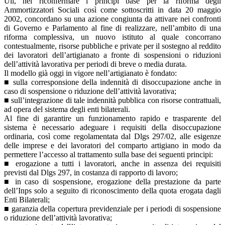
Uil, nel riconfermare i principi base per la riforma degli
Ammortizzatori Sociali così come sottoscritti in data 20 maggio
2002, concordano su una azione congiunta da attivare nei confronti
di Governo e Parlamento al fine di realizzare, nell’ambito di una
riforma complessiva, un nuovo istituto al quale concorrano
contestualmente, risorse pubbliche e private per il sostegno al reddito
dei lavoratori dell’artigianato a fronte di sospensioni o riduzioni
dell’attività lavorativa per periodi di breve o media durata.
Il modello già oggi in vigore nell’artigianato è fondato:
■ sulla corresponsione della indennità di disoccupazione anche in
caso di sospensione o riduzione dell’attività lavorativa;
■ sull’integrazione di tale indennità pubblica con risorse contrattuali,
ad opera del sistema degli enti bilaterali.
Al fine di garantire un funzionamento rapido e trasparente del
sistema è necessario adeguare i requisiti della disoccupazione
ordinaria, così come regolamentata dal Dlgs 297/02, alle esigenze
delle imprese e dei lavoratori del comparto artigiano in modo da
permettere l’accesso al trattamento sulla base dei seguenti principi:
■ erogazione a tutti i lavoratori, anche in assenza dei requisiti
previsti dal Dlgs 297, in costanza di rapporto di lavoro;
■ in caso di sospensione, erogazione della prestazione da parte
dell’Inps solo a seguito di riconoscimento della quota erogata dagli
Enti Bilaterali;
■ garanzia della copertura previdenziale per i periodi di sospensione
o riduzione dell’attività lavorativa;