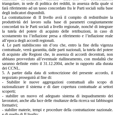
triangolare, in sede di politica dei redditi, in assenza della quale si
farà riferimento ad un tasso concordato fra le Parti sociali sulla base
degli indicatori disponibili.
La contrattazione di II livello avrà il compito di redistribuire la
produttività del lavoro sulla base di parametri congiuntamente
concordati tra le Parti sociali a livello regionale, nonché di integrare
la tutela del potere di acquisto delle retribuzioni, in caso di
scostamento tra l’inflazione presa a riferimento e l’inflazione reale
all’epoca degli accordi regionali.
4. Le parti stabiliscono sin d’ora che, entro la fine della vigenza
contrattuale, verrà garantita, dalle parti nazionali, la tutela del potere
di acquisto alle Regioni che, in assenza di accordi decentrati, non
abbiano provveduto all’eventuale riallineamento, con modalità che
saranno definite entro il 31.12.2004, anche in rapporto alla durata
dei CCNL.
5. A partire dalla data di sottoscrizione del presente accordo, il
negoziato proseguirà al fine di:
- Stabilire le nuove aggregazioni contrattuali allo scopo di
razionalizzare il sistema e di dare copertura contrattuale ai settori
scoperti;
- stabilire un nuovo ed adeguato sistema di inquadramento dei
lavoratori, anche alla luce delle risultanze della ricerca sui fabbisogni
formativi;
- stabilire materie, tempi e procedure della contrattazione nazionale.
e di quella di II livello;