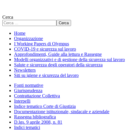
Cerca
Cerca
Home
Organizzazione
I Working Papers di Olympus
COVID-19 e sicurezza sul lavoro
Approfondimenti, Guide alla lettura e Rassegne
Modelli organizzativi e di gestione della sicurezza sul lavoro
Salute e sicurezza degli operatori della sicurezza
Newsletters
Siti su igiene e sicurezza del lavoro
Fonti normative
Giurisprudenza
Contrattazione Collettiva
Interpelli
Indice tematico Corte di Giustizia
Documentazione istituzionale, sindacale e aziendale
Rassegna bibliografica
D.lgs. 9 aprile 2008, n. 81
Indici tematici