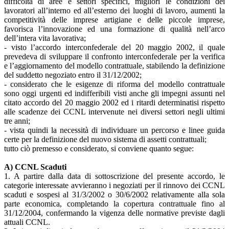
difficoltà di aree e settori specifici, migliori le condizioni dei
lavoratori all’interno ed all’esterno dei luoghi di lavoro, aumenti la
competitività delle imprese artigiane e delle piccole imprese,
favorisca l’innovazione ed una formazione di qualità nell’arco
dell’intera vita lavorativa;
- visto l’accordo interconfederale del 20 maggio 2002, il quale
prevedeva di sviluppare il confronto interconfederale per la verifica
e l’aggiornamento del modello contrattuale, stabilendo la definizione
del suddetto negoziato entro il 31/12/2002;
- considerato che le esigenze di riforma del modello contrattuale
sono oggi urgenti ed indifferibili visti anche gli impegni assunti nel
citato accordo del 20 maggio 2002 ed i ritardi determinatisi rispetto
alle scadenze dei CCNL intervenute nei diversi settori negli ultimi
tre anni;
- vista quindi la necessità di individuare un percorso e linee guida
certe per la definizione del nuovo sistema di assetti contrattuali;
tutto ciò premesso e considerato, si conviene quanto segue:
A) CCNL Scaduti
1. A partire dalla data di sottoscrizione del presente accordo, le
categorie interessate avvieranno i negoziati per il rinnovo dei CCNL
scaduti e sospesi al 31/3/2002 o 30/6/2002 relativamente alla sola
parte economica, completando la copertura contrattuale fino al
31/12/2004, confermando la vigenza delle normative previste dagli
attuali CCNL.