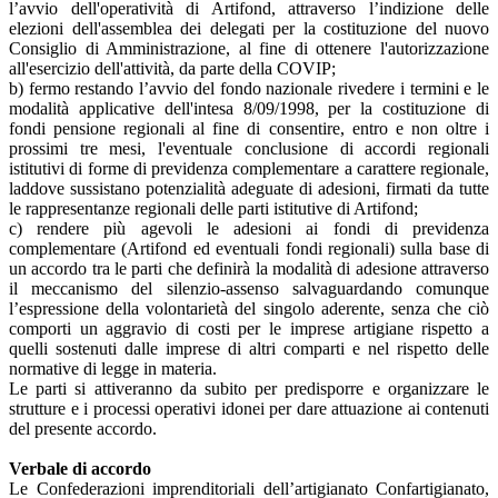
l’avvio dell'operatività di Artifond, attraverso l’indizione delle
elezioni dell'assemblea dei delegati per la costituzione del nuovo
Consiglio di Amministrazione, al fine di ottenere l'autorizzazione
all'esercizio dell'attività, da parte della COVIP;
b) fermo restando l’avvio del fondo nazionale rivedere i termini e le
modalità applicative dell'intesa 8/09/1998, per la costituzione di
fondi pensione regionali al fine di consentire, entro e non oltre i
prossimi tre mesi, l'eventuale conclusione di accordi regionali
istitutivi di forme di previdenza complementare a carattere regionale,
laddove sussistano potenzialità adeguate di adesioni, firmati da tutte
le rappresentanze regionali delle parti istitutive di Artifond;
c) rendere più agevoli le adesioni ai fondi di previdenza
complementare (Artifond ed eventuali fondi regionali) sulla base di
un accordo tra le parti che definirà la modalità di adesione attraverso
il meccanismo del silenzio-assenso salvaguardando comunque
l’espressione della volontarietà del singolo aderente, senza che ciò
comporti un aggravio di costi per le imprese artigiane rispetto a
quelli sostenuti dalle imprese di altri comparti e nel rispetto delle
normative di legge in materia.
Le parti si attiveranno da subito per predisporre e organizzare le
strutture e i processi operativi idonei per dare attuazione ai contenuti
del presente accordo.
Verbale di accordo
Le Confederazioni imprenditoriali dell’artigianato Confartigianato,