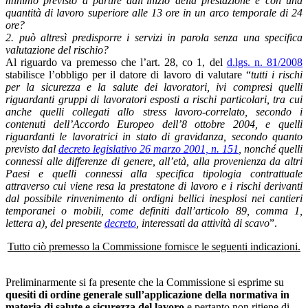
minimo previsto a partire dall’inizio della prestazione e con una
quantità di lavoro superiore alle 13 ore in un arco temporale di 24
ore?
2. può altresì predisporre i servizi in parola senza una specifica
valutazione del rischio?
Al riguardo va premesso che l’art. 28, co 1, del
d.lgs. n. 81/2008
stabilisce l’obbligo per il datore di lavoro di valutare “
tutti i rischi
per la sicurezza e la salute dei lavoratori, ivi compresi quelli
riguardanti gruppi di lavoratori esposti a rischi particolari, tra cui
anche quelli collegati allo stress lavoro-correlato, secondo i
contenuti dell’Accordo Europeo dell’8 ottobre 2004, e quelli
riguardanti le lavoratrici in stato di gravidanza, secondo quanto
previsto dal
decreto legislativo 26 marzo 2001, n. 151
, nonché quelli
connessi alle differenze di genere, all’età, alla provenienza da altri
Paesi e quelli connessi alla specifica tipologia contrattuale
attraverso cui viene resa la prestatone di lavoro e i rischi derivanti
dal possibile rinvenimento di ordigni bellici inesplosi nei cantieri
temporanei o mobili, come definiti dall’articolo 89, comma 1,
lettera a), del presente
decreto
, interessati da attività di scavo
”.
Tutto ciò premesso la Commissione fornisce le seguenti indicazioni.
Preliminarmente si fa presente che la Commissione si esprime su
quesiti di ordine generale sull’applicazione della normativa in
materia di salute e sicurezza del lavoro
e pertanto non ritiene di