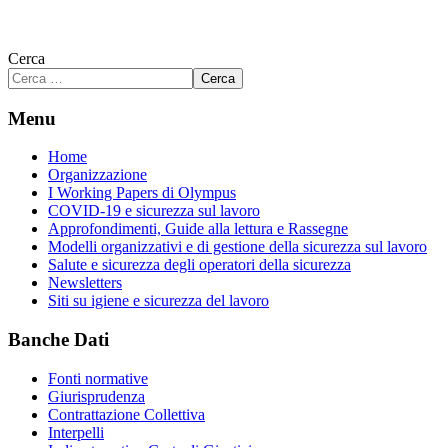
Cerca
Cerca
Menu
Home
Organizzazione
I Working Papers di Olympus
COVID-19 e sicurezza sul lavoro
Approfondimenti, Guide alla lettura e Rassegne
Modelli organizzativi e di gestione della sicurezza sul lavoro
Salute e sicurezza degli operatori della sicurezza
Newsletters
Siti su igiene e sicurezza del lavoro
Banche Dati
Fonti normative
Giurisprudenza
Contrattazione Collettiva
Interpelli