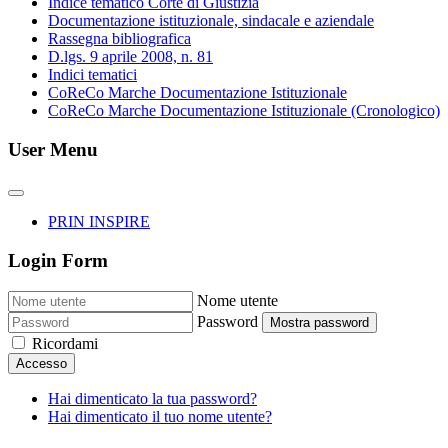
Indice tematico Corte di Giustizia
Documentazione istituzionale, sindacale e aziendale
Rassegna bibliografica
D.lgs. 9 aprile 2008, n. 81
Indici tematici
CoReCo Marche Documentazione Istituzionale
CoReCo Marche Documentazione Istituzionale (Cronologico)
User Menu
PRIN INSPIRE
Login Form
Nome utente
Password
Mostra password
Ricordami
Accesso
Hai dimenticato la tua password?
Hai dimenticato il tuo nome utente?