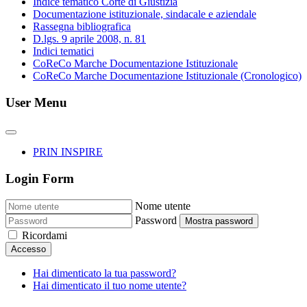
Indice tematico Corte di Giustizia
Documentazione istituzionale, sindacale e aziendale
Rassegna bibliografica
D.lgs. 9 aprile 2008, n. 81
Indici tematici
CoReCo Marche Documentazione Istituzionale
CoReCo Marche Documentazione Istituzionale (Cronologico)
User Menu
PRIN INSPIRE
Login Form
Nome utente
Password
Mostra password
Ricordami
Accesso
Hai dimenticato la tua password?
Hai dimenticato il tuo nome utente?