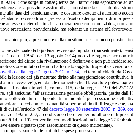
3, n. 9219 -) che sorge in conseguenza del “fatto” della esposizione ad 
evidenziale la posizione assicurativa, nonostante la sua indubbia strume
ente alla data del pensionamento, e costituire oggetto di autonomo accer
a sé stante ovvero di una pretesa all’esatto adempimento di una prest
viene ad essere determinato - in via meramente consequenziale -, con la ma
 nuova prestazione previdenziale, ma soltanto un sistema più favorevole
ad amianto, può, a prescindere dalla questione se sia o meno pensionato 
o previdenziale da liquidarsi ovvero già liquidato (parzialmente), bens
ma Cass. n. 17941 del 13 agosto 2014) non vi è ragione per non ritene
rescrizione del diritto alla rivalutazione è definitiva e non può incidere so
a motivazione in fatto che non ha formato oggetto di specifica censura da 
onvertito dalla legge 7 agosto 2012, n. 134
, nei termini chiariti da Cas
ile la lesione del già maturato diritto alla maggiorazione contributiva,
altre successive”); era da tale momento che il lavoratore poteva agire i
dicati, il richiamato art. 1, comma 115, della legge n. 190 del 23/12/2
are, agli assicurati “all’assicurazione generale obbligatoria, gestita dall
nno collocato tutti i dipendenti in mobilità per cessazione dell’attiv
uperiore a dieci anni e in quantità superiori ai limiti di legge e che
 di cui all’articolo 47 del
decreto-legge 30 settembre 2003, n. 269, co
7 marzo 1992 n. 257, a condizione che ottemperino all’onere di presenta
bre 2014, n. 192 convertito, con modificazioni, nella legge 27 febbraio
deve essere rigettato (con assorbimento di quello incidentale).
 la compensazione tra le parti delle spese processuali.