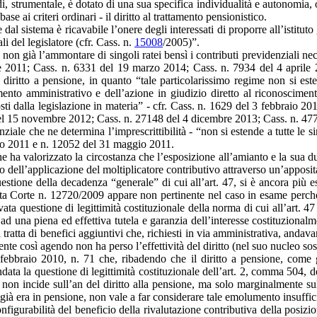
indi, strumentale, è dotato di una sua specifica individualità e autonomi
ase ai criteri ordinari - il diritto al trattamento pensionistico.
 dal sistema è ricavabile l’onere degli interessati di proporre all’istit
i del legislatore (cfr. Cass. n.
15008
/2005)”.
tare non già l’ammontare di singoli ratei bensì i contributi previdenziali 
e 2011; Cass. n. 6331 del 19 marzo 2014; Cass. n. 7934 del 4 aprile 
 diritto a pensione, in quanto “tale particolarissimo regime non si este
imento amministrativo e dell’azione in giudizio diretto al riconoscime
 posti dalla legislazione in materia” - cfr. Cass. n. 1629 del 3 febbraio 
l 15 novembre 2012; Cass. n. 27148 del 4 dicembre 2013; Cass. n. 477
ziale che ne determina l’imprescrittibilità - “non si estende a tutte le si
rzo 2011 e n. 12052 del 31 maggio 2011.
 ha valorizzato la circostanza che l’esposizione all’amianto e la sua dura
ato dell’applicazione del moltiplicatore contributivo attraverso un’appo
stione della decadenza “generale” di cui all’art. 47, si è ancora più esp
sta Corte n. 12720/2009 appare non pertinente nel caso in esame perché, 
vata questione di legittimità costituzionale della norma di cui all’art. 
 una piena ed effettiva tutela e garanzia dell’interesse costituzionalme
 tratta di benefici aggiuntivi che, richiesti in via amministrativa, andava
nte così agendo non ha perso l’effettività del diritto (nel suo nucleo sost
febbraio 2010, n. 71 che, ribadendo che il diritto a pensione, come 
ondata la questione di legittimità costituzionale dell’art. 2, comma 504
to non incide sull’an del diritto alla pensione, ma solo marginalmente
 già era in pensione, non vale a far considerare tale emolumento insuffici
onfigurabilità del beneficio della rivalutazione contributiva della posizi