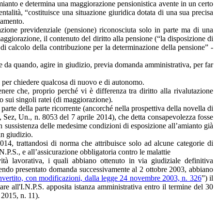
amianto e determina una maggiorazione pensionistica avente in un certo
ntalità, “costituisce una situazione giuridica dotata di una sua precisa
tamento.
azione previdenziale (pensione) riconosciuta solo in parte ma di una
ggiorazione, il contenuto del diritto alla pensione (“la disposizione di
 di calcolo della contribuzione per la determinazione della pensione” -
e da quando, agire in giudizio, previa domanda amministrativa, per far
ì per chiedere qualcosa di nuovo e di autonomo.
re che, proprio perché vi è differenza tra diritto alla rivalutazione
lo sui singoli ratei (di maggiorazione).
parte della parte ricorrente (ancorché nella prospettiva della novella di
s., Sez, Un., n. 8053 del 7 aprile 2014), che detta consapevolezza fosse
 in sussistenza delle medesime condizioni di esposizione all’amianto già
n giudizio.
014, trattandosi di norma che attribuisce solo ad alcune categorie di
’I.N.P.S., e all’assicurazione obbligatoria contro le malattie
ità lavorativa, i quali abbiano ottenuto in via giudiziale definitiva
, avendo presentato domanda successivamente al 2 ottobre 2003, abbiano
nvertito, con modificazioni, dalla legge 24 novembre 2003, n. 326
”) il
re all'I.N.P.S. apposita istanza amministrativa entro il termine del 30
 2015, n. 11).