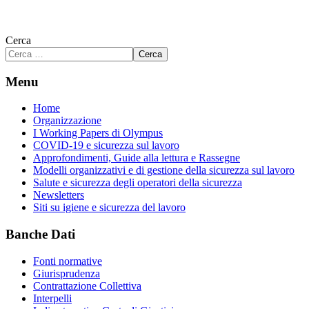
Cerca
Cerca
Menu
Home
Organizzazione
I Working Papers di Olympus
COVID-19 e sicurezza sul lavoro
Approfondimenti, Guide alla lettura e Rassegne
Modelli organizzativi e di gestione della sicurezza sul lavoro
Salute e sicurezza degli operatori della sicurezza
Newsletters
Siti su igiene e sicurezza del lavoro
Banche Dati
Fonti normative
Giurisprudenza
Contrattazione Collettiva
Interpelli