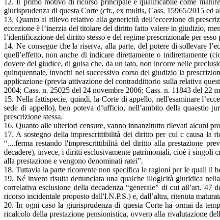
12. Il primo motivo di ricorso principale è qualificabile come manife
giurisprudenza di questa Corte (cfr., ex multis, Cass. 15965/2015 ed a
13. Quanto al rilievo relativo alla genericità dell’eccezione di prescr
eccezione è l’inerzia del titolare del diritto fatto valere in giudizio, m
l’identificazione del diritto stesso e del regime prescrizionale per esso 
14. Ne consegue che la riserva, alla parte, del potere di sollevare l’e
quell’effetto, non anche di indicare direttamente o indirettamente (cio
dovere del giudice, di guisa che, da un lato, non incorre nelle preclusi
quinquennale, invochi nel successivo corso del giudizio la prescrizione 
applicazione (previa attivazione del contraddittorio sulla relativa qu
2004; Cass. n. 25025 del 24 novembre 2006; Cass. n. 11843 del 22 ma
15. Nella fattispecie, quindi, la Corte di appello, nell'esaminare l’ec
sede di appello), ben poteva d’ufficio, nell’ambito della quaestio ju
prescrizione stessa.
16. Quanto alle ulteriori censure, vanno innanzitutto rilevati alcuni prof
17. A sostegno della imprescrittibilità del diritto per cui c causa la
“....ferma restando l'imprescrittibilità del diritto alla prestazione 
decadere), invece, i diritti esclusivamente patrimoniali, cioè i singol
alla prestazione e vengono denominati ratei”.
18. Tuttavia la parte ricorrente non specifica le ragioni per le quali il 
19. Né invero risulta denunciata una qualche illogicità giuridica nell
correlativa esclusione della decadenza “generale” di cui all’art. 47 d
ricorso incidentale proposto dall'I.N.P.S.) e, dall’altra, ritenuta matura
20. In ogni caso la giurisprudenza di questa Corte ha ormai da tempo
ricalcolo della prestazione pensionistica, ovvero alla rivalutazione de