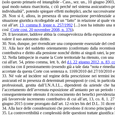
(solo questo primario ed intangibile - Cass., sez. un., 10 giugno 200
qual modo natura risarcitoria, c ciò perché nel sistema assicurativo-pr
individualità”, potendo spiegare effetti molteplici, anche successivam
28. Non si è, allora, in presenza di una prestazione previdenziale 
situazione giuridica ricollegabile ad un “fatto” in relazione al quale 
cui all’art.
13, comma 8, legge n. 257/1992
[...] non ha istituito una
così
Corte cost. 20 novembre 2008, n. 376
).
29. Il lavoratore, laddove abbia la consapevolezza della esposizione 
valere il suo autonomo diritto.
30. Non, dunque, per rivendicare una componente essenziale del credit
31. Alla luce del suddetto orientamento (confermato dalla recentissi
contributiva e diritto alla pensione nonché diritto ai singoli ratei, la p
32. Nella fattispecie in esame la Corte territoriale ha ritenuto, con un
cui all'art. 54, primo comma, lett. b, del
d.l. 22 giugno 2012, n. 83, c
coincisa con il pensionamento (essendo già a tale data “nota e rimediab
accertate da questa Corte con sentenza n. 1169/2010 del 27/10/2010 ed 
33. Né vale ad incidere sul regime della prescrizione nei termini in
assicurati ed in presenza di determinati presupposti (e così, in particol
professionali, gestita dall’I.N.A.I.L., dipendenti da aziende che ha
l’accertamento dell’avvenuta esposizione all’amianto per un periodo s
conseguentemente ottenuto il riconoscimento dei benefici previdenziali
più favorevole incremento contributivo di cui all’art, 13, co. 8, 1. 2
giugno 2015 (come prorogato dall’art. 12-vicies bis del D.L. 31 dicem
34. Alla luce delle considerazioni che precedono il ricorso principale 
35. La controvertibilità e complessità delle questioni trattate giustifica