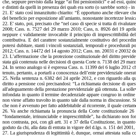
che, seppure previsto dalla legge “ai fini pensionistici” e ad essi, qu
e distinti da quelli in presenza dei quah era sorto (o sarebbe sorto) - in b
21. E' stato così innanzitutto chiarito: “È opportuno anche rilevare che
del beneficio per esposizione all’amianto, nonostante incertezze lessical
22. E' stato, poi, precisato che “nel caso di specie si tratta di rivalu
2008; Cass. n. 7527 del 29 marzo 2010; Cass, n. 8926 del 19 april
neppure c validamente invocabile il principio di imprescrittibilità del
contributiva. E del carattere sostanzialmente costitutivo del proced
potersi dubitare, stanti i vincoli sostanziali, temporali e procedurali
2012; Cass. n. 14472 del 14 agosto 2012; Cass. nn. 20031 e 20032 de
23. L’affermazione che la protezione costituzionale del diritto previden
stata già contenuta nelle decisioni di questa Corte n. 7138 del 29 ma
24. In senso analogo si è espressa Cass. n. 11399 del 6 luglio 2012 che
tenuto, pertanto, a portarli a conoscenza dell’ente previdenziale oner
25. Nella sentenza n. 6382 del 24 aprile 2012, e con riguardo alla que
diritto a pensione così precisandosi: “La richiamata decisione di que
all'adeguamento della prestazione previdenziale già ottenuta. La solle
infondata in quanto il termine decadenziale appare congruo in ordine ad
non viene affatto travolto in quanto tale dalla norma in discussione. Si
che non è avvenuto per fatto addebitabile al ricorrente, il quale certame
26. Va anche richiamata la pronuncia della Corte costituzionale 26 
“fondamentale, irrinunciabile e imprescrittibile”, ha dichiarato non f
non contrasta, poi, con gli artt. 31 e 37 della Costituzione, in quan
goduto da chi, alla data di entrata in vigore del d.lgs. n. 151 del 2001,
27. La giurisprudenza di legittimità è, dunque, ormai attestata sulla c