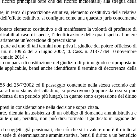
corso principale oltre che del ricorso incidentale) alla stregua della
, in tema di prescrizione estintiva, elemento costitutivo della relativa
si dell’effetto estintivo, si configura come una quaestio juris concernente
ionato elemento costitutivo e di manifestare la volontà di profittare di
cabili al caso di specie, l’identificazione delle quali spetta al potere
ginariamente un’eccezione di prescrizione
parte ad uno di tali termini non priva il giudice del potere officioso di
ez. un. n. 10955 del 25 luglio 2002; id. Cass. n. 21377 del 10 novembre
gennaio 2014 -.
 di comparsa di costituzione nel giudizio di primo grado e riproposta in
e applicabile, bensì anche identificare il termine di decorrenza della
10955 del 25/7/2002 ed il passaggio contenuto nella stessa secondo cui:
esso ad uno status del cittadino, si prescrivono (oppure da essi si può
cadenza di un periodo più lungo), in quanto sono espressione del diritto
i presi in considerazione nella decisione sopra citata.
parte, ritenuta insussistenza di un obbligo di domanda amministrativa e
ulle quali, peraltro, non può dirsi formato il giudicato in ragione del
soggetti già pensionati, che ciò che si fa valere non è il diritto al
n sede di determinazione amministrativa, bensì il diritto a un beneficio