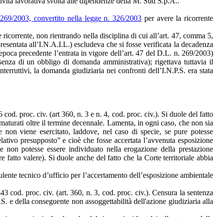
tività lavorativa svolta alle dipendenze della M. Sud S.p.A..
 269/2003, convertito nella legge n. 326/2003
per avere la ricorrente
 ricorrente, non rientrando nella disciplina di cui all’art. 47, comma 5,
esentata all’I.N.A.I.L.) escludeva che si fosse verificata la decadenza
epoca precedente l’entrata in vigore dell’art. 47 del D.L. n. 269/2003)
enza di un obbligo di domanda amministrativa); rigettava tuttavia il
erruttivi, la domanda giudiziaria nei confronti dell’I.N.P.S. era stata
d. proc. civ. (art 360, n. 3 e n. 4, cod. proc. civ.). Si duole del fatto
ei maturati oltre il termine decennale. Lamenta, in ogni caso, che non sia
he non viene esercitato, laddove, nel caso di specie, se pure potesse
relativo presupposto” e cioè che fosse accertata l’avvenuta esposizione
le non potesse essere individuato nella erogazione della prestazione
e fatto valere). Si duole anche del fatto che la Corte territoriale abbia
lente tecnico d’ufficio per l’accertamento dell’esposizione ambientale
43 cod. proc. civ. (art. 360, n. 3, cod. proc. civ.). Censura la sentenza
. e della conseguente non assoggettabilità dell'azione giudiziaria alla