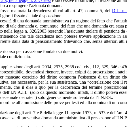
a 8, della legge n. 257/1992
e successive modifiche, in relazione all’at
erito a respingere l’azionata domanda.
e fosse maturata la decadenza di cui all’art. 47, comma 5, del
D.L. n.
giorni fissato da tale disposizione.
cessità di una domanda amministrativa (in ragione del fatto che l’attuale
one di tale domanda e, comunque, del fatto che una domanda era stata pr
to nella legge n. 326/2003 (essendo l’assicurata titolare di pensione da 
 (ritenendo che tale decadenza non potesse trovare applicazione in ass
nte dalla data di pensionamento (rilevando che, senza ulteriori atti int
ne ricorso per cassazione fondato su due motivi.
ntale condizionato.
pplicazione degli artt. 2934, 2935, 2938 cod. civ., 112, 329, 346 e 436 co
imprescrittibile, dovendosi ritenere, invece, colpiti da prescrizione ì rat
er mancato esercizio del diritto comporta l’esistenza di un diritto c
butiva, era necessaria, per la sua sussistenza, una “correlazione con il 
emente, che il dies a quo per la decorrenza del termine prescriziona
e dell’I.N.A.I.L. (solo da questo momento, infatti, il diritto poteva esser
ecennale dei ratei”) solo genericamente sollevata dall’I.N.P.S..
n ordine all’ammissione delle prove per testi ed alla nomina di un consu
lazione degli artt. 7 e 8 della legge 11 agosto 1973, n. 533 e dell’art. 4
 assenza di preventiva domanda amministrativa di prestazione all'I.N.P.S