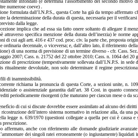
stamente infondato (e determina l'assorbimento del secondo motivo di ri
ltre numerose coeve) .
izione formulata dall’I.N.P.S., questa Corte ha già da tempo affermato che
entre la determinazione della durata di questa, necessaria per il verificar
previsto dalla legge.
ccezione implica che ad essa sia fatto onere soltanto di allegare il menz
è attraverso specifica menzione della durata dell’inerzia) le norme appli
oni di cui agli artt. 416 e 437 cod. proc. civ. la parte che, proposta ori
ordinaria decennale, o viceversa; e, dall’altro lato, il riferimento della 
estione) di una norma di previsione di un termine diverso - cfr. Cass. S
ggio 2007; Cass. n. 21752 del 22 ottobre 2010; Cass. n. 1064 del 20 
cezione di prescrizione (tempestivamente sollevata dall’I.N.P.S. in sede
ris ritualmente devolutale, non solo determinare il regime prescrizional
ili di inammissibilità.
 ricorrente richiama la pronuncia di questa Corte, a sezioni unite, n. 
previdenziale o assistenziale garantita dall’art. 38 Cost. in quanto conn
i crediti periodicamente risorgenti (che maturano per ciascun mese o da s
benefìcio di cui si discute dovrebbe essere assimilato ad alcuno dei diritt
a ricostruzione dell’intero sistema normativo in relazione alla, da una 
ella legge n. 639/1970 (questioni collegate a quella per cui è causa e s
ta prescrizione.
 affermato, anche con riferimento alle domande giudiziarie avanzate da 
ll’ammontare dei singoli ratei erroneamente (o ingiustamente) liquidati i