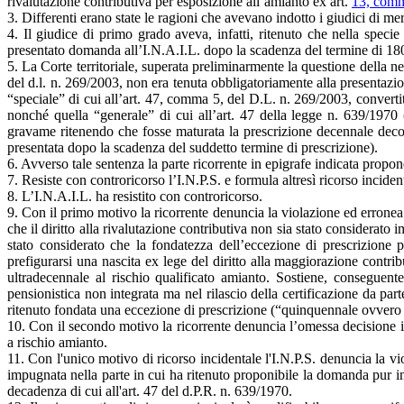
rivalutazione contributiva per esposizione all’amianto ex art.
13, comm
3. Differenti erano state le ragioni che avevano indotto i giudici di m
4. Il giudice di primo grado aveva, infatti, ritenuto che nella speci
presentato domanda all’I.N.A.I.L. dopo la scadenza del termine di 180 
5. La Corte territoriale, superata preliminarmente la questione della ne
del d.l. n. 269/2003, non era tenuta obbligatoriamente alla presentazi
“speciale” di cui all’art. 47, comma 5, del D.L. n. 269/2003, converti
nonché quella “generale” di cui all’art. 47 della legge n. 639/1970
gravame ritenendo che fosse maturata la prescrizione decennale decorre
presentata dopo la scadenza del suddetto termine di prescrizione).
6. Avverso tale sentenza la parte ricorrente in epigrafe indicata propo
7. Resiste con controricorso l’I.N.P.S. e formula altresì ricorso incide
8. L’I.N.A.I.L. ha resistito con controricorso.
9. Con il primo motivo la ricorrente denuncia la violazione ed erronea a
che il diritto alla rivalutazione contributiva non sia stato considerato 
stato considerato che la fondatezza dell’eccezione di prescrizione p
prefigurarsi una nascita ex lege del diritto alla maggiorazione contri
ultradecennale al rischio qualificato amianto. Sostiene, conseguent
pensionistica non integrata ma nel rilascio della certificazione da part
ritenuto fondata una eccezione di prescrizione (“quinquennale ovvero d
10. Con il secondo motivo la ricorrente denuncia l’omessa decisione i
a rischio amianto.
11. Con l'unico motivo di ricorso incidentale l'I.N.P.S. denuncia la vio
impugnata nella parte in cui ha ritenuto proponibile la domanda pur in
decadenza di cui all'art. 47 del d.P.R. n. 639/1970.