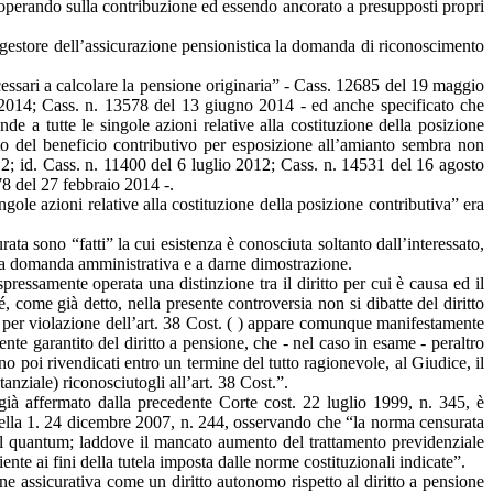
a, operando sulla contribuzione ed essendo ancorato a presupposti propri
uto gestore dell’assicurazione pensionistica la domanda di riconoscimento
necessari a calcolare la pensione originaria” - Cass. 12685 del 19 maggio
2014; Cass. n. 13578 del 13 giugno 2014 - ed anche specificato che
nde a tutte le singole azioni relative alla costituzione della posizione
nto del beneficio contributivo per esposizione all’amianto sembra non
2012; id. Cass. n. 11400 del 6 luglio 2012; Cass. n. 14531 del 16 agosto
8 del 27 febbraio 2014 -.
ngole azioni relative alla costituzione della posizione contributiva” era
ta sono “fatti” la cui esistenza è conosciuta soltanto dall’interessato,
sita domanda amministrativa e a darne dimostrazione.
ressamente operata una distinzione tra il diritto per cui è causa ed il
come già detto, nella presente controversia non si dibatte del diritto
47 per violazione dell’art. 38 Cost. ( ) appare comunque manifestamente
nte garantito del diritto a pensione, che - nel caso in esame - peraltro
no poi rivendicati entro un termine del tutto ragionevole, al Giudice, il
anziale) riconosciutogli all’art. 38 Cost.”.
già affermato dalla precedente Corte cost. 22 luglio 1999, n. 345, è
, della 1. 24 dicembre 2007, n. 244, osservando che “la norma censurata
 sul quantum; laddove il mancato aumento del trattamento previdenziale
ente ai fini della tutela imposta dalle norme costituzionali indicate”.
one assicurativa come un diritto autonomo rispetto al diritto a pensione