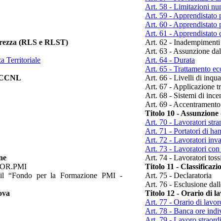
Art. 58 - Limitazioni nu
Art. 59 - Apprendistato p
Art. 60 - Apprendistato 
Art. 61 - Apprendistato d
icurezza (RLS e RLST)
Art. 62 - Inadempimenti
Art. 63 - Assunzione dall
a Territoriale
Art. 64 - Durata
Art. 65 - Trattamento e
el CCNL
Art. 66 - Livelli di inq
Art. 67 - Applicazione t
Art. 68 - Sistemi di inc
Art. 69 - Accentramento
Titolo 10 - Assunzione 
Art. 70 - Lavoratori stra
Art. 71 - Portatori di ha
Art. 72 - Lavoratori inva
Art. 73 - Lavoratori con 
ne
Art. 74 - Lavoratori tos
e FOR.PMI
Titolo 11 - Classificaz
r il “Fondo per la Formazione PMI -
Art. 75 - Declaratoria
Art. 76 - Esclusione dall
ova
Titolo 12 - Orario di l
Art. 77 - Orario di lavoro
Art. 78 - Banca ore indi
Art. 79 - Lavoro straordi