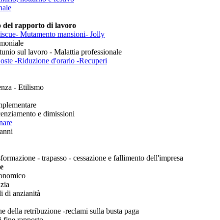
nale
o del rapporto di lavoro
iscue- Mutamento mansioni- Jolly
imoniale
rtunio sul lavoro - Malattia professionale
oste -Riduzione d'orario -Recuperi
nza - Etilismo
omplementare
icenziamento e dimissioni
inare
danni
sformazione - trapasso - cessazione e fallimento dell'impresa
ne
conomico
izia
i di anzianità
e della retribuzione -reclami sulla busta paga
i fine rapporto