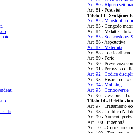
Art. 80 - Riposo settima
Art. 81 - Festività
Titolo 13 - Svolgiment
Art. 82 - Mansioni prom
ca
Art. 83 - Congedo matr
nato
Art. 84 - Malattia - Info
inato
Art. 85 - Sospensione- S
Art. 86 - Aspettativa
Art. 87 - Maternità
Art. 88 - Tossicodipende
Art. 89 - Ferie
Art. 90 - Previdenza c
Art. 91 - Preavviso di l
Art. 92 - Codice discipl
Art. 93 - Risarcimento 
Art. 94 - Mobbing
endenti
Art. 95 - Controversie
Art. 96 - Cessione - Tra
tato
Titolo 14 - Retribuzio
Art. 97 - Trattamento e
istato
Art. 98 - Gratifica Natal
Art. 99 - Aumenti period
Art. 100 - Indennità
Art. 101 - Corresponsion
Art. 102 - Trattamento d