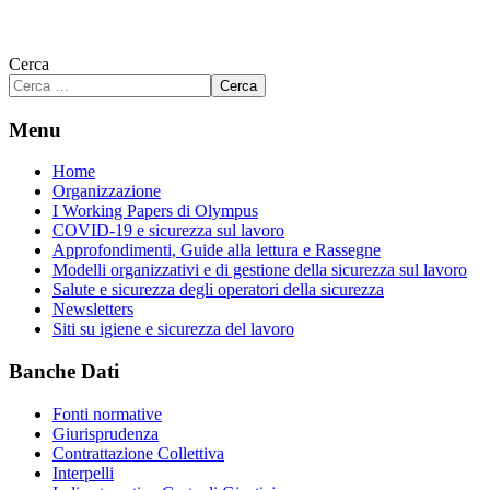
Cerca
Cerca
Menu
Home
Organizzazione
I Working Papers di Olympus
COVID-19 e sicurezza sul lavoro
Approfondimenti, Guide alla lettura e Rassegne
Modelli organizzativi e di gestione della sicurezza sul lavoro
Salute e sicurezza degli operatori della sicurezza
Newsletters
Siti su igiene e sicurezza del lavoro
Banche Dati
Fonti normative
Giurisprudenza
Contrattazione Collettiva
Interpelli