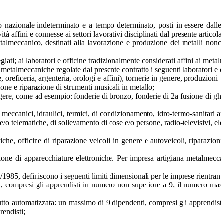
rio nazionale indeterminato e a tempo determinato, posti in essere dall
ità affini e connesse ai settori lavorativi disciplinati dal presente articola
etalmeccanico, destinati alla lavorazione e produzione dei metalli nonc
egiati; ai laboratori e officine tradizionalmente considerati affini ai meta
e metalmeccaniche regolate dal presente contratto i seguenti laboratori e 
reficeria, argenteria, orologi e affini), tornerie in genere, produzioni v
ione e riparazione di strumenti musicali in metallo;
ggere, come ad esempio: fonderie di bronzo, fonderie di 2a fusione di ghi
 meccanici, idraulici, termici, di condizionamento, idro-termo-sanitari 
che e/o telematiche, di sollevamento di cose e/o persone, radio-televisivi, e
ttriche, officine di riparazione veicoli in genere e autoveicoli, riparazi
one di apparecchiature elettroniche. Per impresa artigiana metalmeccanic
/1985, definiscono i seguenti limiti dimensionali per le imprese rientra
i, compresi gli apprendisti in numero non superiore a 9; il numero ma
 tutto automatizzata: un massimo di 9 dipendenti, compresi gli apprendi
rendisti;