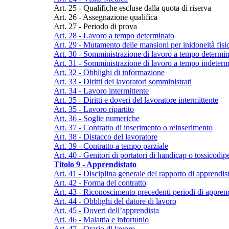
Art. 25 - Qualifiche escluse dalla quota di riserva
Art. 26 - Assegnazione qualifica
Art. 27 - Periodo di prova
Art. 28 - Lavoro a tempo determinato
Art. 29 - Mutamento delle mansioni per inidoneità fisi
Art. 30 - Somministrazione di lavoro a tempo determi
Art. 31 - Somministrazione di lavoro a tempo indeterm
Art. 32 - Obblighi di informazione
Art. 33 - Diritti dei lavoratori somministrati
Art. 34 - Lavoro intermittente
Art. 35 - Diritti e doveri del lavoratore intermittente
Art. 35 - Lavoro ripartito
Art. 36 - Soglie numeriche
Art. 37 - Contratto di inserimento o reinserimento
Art. 38 - Distacco del lavoratore
Art. 39 - Contratto a tempo parziale
Art. 40 - Genitori di portatori di handicap o tossicodip
Titolo 9 - Apprendistato
Art. 41 - Disciplina generale del rapporto di apprendis
Art. 42 - Forma del contratto
Art. 43 - Riconoscimento precedenti periodi di apprend
Art. 44 - Obblighi del datore di lavoro
Art. 45 - Doveri dell’apprendista
Art. 46 - Malattia e infortunio
Art. 47 - Orario di lavoro