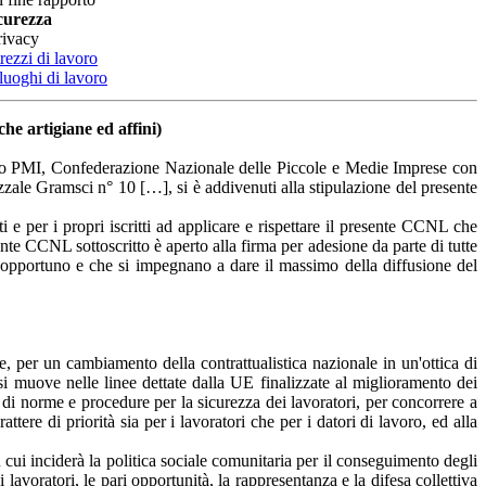
icurezza
rivacy
rezzi di lavoro
 luoghi di lavoro
he artigiane ed affini)
oro PMI, Confederazione Nazionale delle Piccole e Medie Imprese con
zale Gramsci n° 10 […], si è addivenuti alla stipulazione del presente
i e per i propri iscritti ad applicare e rispettare il presente CCNL che
nte CCNL sottoscritto è aperto alla firma per adesione da parte di tutte
o opportuno e che si impegnano a dare il massimo della diffusione del
e, per un cambiamento della contrattualistica nazionale in un'ottica di
o si muove nelle linee dettate dalla UE finalizzate al miglioramento dei
one di norme e procedure per la sicurezza dei lavoratori, per concorrere a
ttere di priorità sia per i lavoratori che per i datori di lavoro, ed alla
u cui inciderà la politica sociale comunitaria per il conseguimento degli
 lavoratori, le pari opportunità, la rappresentanza e la difesa collettiva