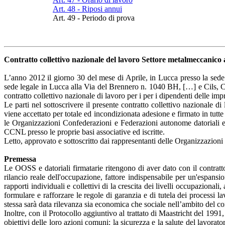
Art. 48 - Riposi annui
Art. 49 - Periodo di prova
Contratto collettivo nazionale del lavoro Settore metalmeccanico a
L’anno 2012 il giorno 30 del mese di Aprile, in Lucca presso la se
sede legale in Lucca alla Via del Brennero n. 1040 BH, […] e Cils, Co
contratto collettivo nazionale di lavoro per i per i dipendenti delle im
Le parti nel sottoscrivere il presente contratto collettivo nazionale d
viene accettato per totale ed incondizionata adesione e firmato in tutt
le Organizzazioni Confederazioni e Federazioni autonome datoriali e 
CCNL presso le proprie basi associative ed iscritte.
Letto, approvato e sottoscritto dai rappresentanti delle Organizzazioni 
Premessa
Le OOSS e datoriali firmatarie ritengono di aver dato con il contratto
rilancio reale dell'occupazione, fattore indispensabile per un'espansio
rapporti individuali e collettivi di la crescita dei livelli occupazional
formulare e rafforzare le regole di garanzia e di tutela dei processi lav
stessa sarà data rilevanza sia economica che sociale nell’ambito del co
Inoltre, con il Protocollo aggiuntivo al trattato di Maastricht del 1991
obiettivi delle loro azioni comuni: la sicurezza e la salute del lavorato