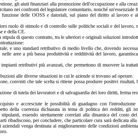
estione, gli aiuti finanziari alla promozione dell'occupazione e alla creaz
rcitano nei confronti del legislatore comunitario, nonché un'essenziale f
a funzione delle OOSS e datoriali, sul piano del diritto al lavoro e al
 loro ruolo di stimolo e di controllo sulle politiche sociali e del lavoro
se e della CE.
a stipula di questo contratto, tra le ulteriori e originali soluzioni intr
ntrattazione:
rale, e uno standard retributivo di medio livello che, dovendo necessari
bili nelle aree a più bassa produttività e redditività del lavoro, garan
are impianti retributivi più avanzati, che permettono di muovere la tratta
uzioni alle diverse situazioni in cui le aziende si trovano ad operare.
azione, convinti che tale scelta si ritiene possa produrre positivi risulta
 azione di tutela dei lavoratori e di salvaguardia dei loro diritti, ferma r
acquisto e accresciute le possibilità di guadagno con l'introduzione d
to della coerenza dichiarata in tema di politica dei redditi, gli is
i stipulanti, essendo strettamente correlati alla dinamica del costo
rti ribadiscono, per concludere, che particolare cura sarà dedicata alla v
tili aziendali venga destinata al miglioramento delle condizioni ambiental
lavoro.