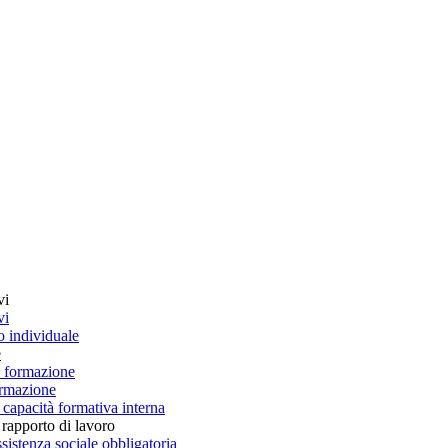
vi
vi
o individuale
e
a formazione
ormazione
a capacità formativa interna
 rapporto di lavoro
sistenza sociale obbligatoria