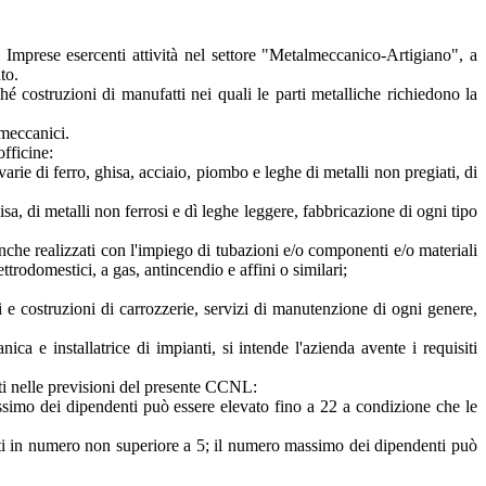
e Imprese esercenti attività nel settore "Metalmeccanico-Artigiano", a
to.
hé costruzioni di manufatti nei quali le parti metalliche richiedono la
lmeccanici.
officine:
arie di ferro, ghisa, acciaio, piombo e leghe di metalli non pregiati, di
sa, di metalli non ferrosi e dì leghe leggere, fabbricazione di ogni tipo
anche realizzati con l'impiego di tubazioni e/o componenti e/o materiali
lettrodomestici, a gas, antincendio e affini o similari;
oni e costruzioni di carrozzerie, servizi di manutenzione di ogni genere,
a e installatrice di impianti, si intende l'azienda avente i requisiti
nti nelle previsioni del presente CCNL:
ssimo dei dipendenti può essere elevato fino a 22 a condizione che le
sti in numero non superiore a 5; il numero massimo dei dipendenti può