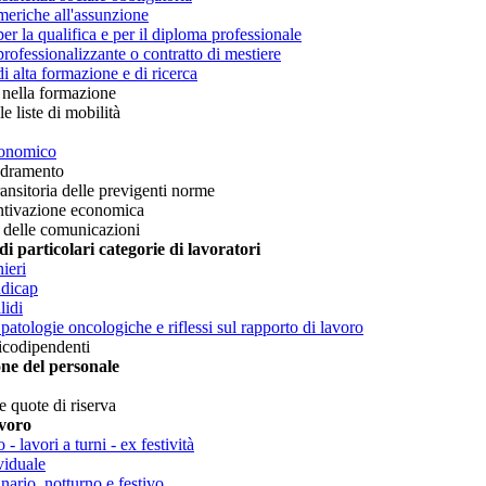
meriche all'assunzione
er la qualifica e per il diploma professionale
professionalizzante o contratto di mestiere
i alta formazione e di ricerca
 nella formazione
e liste di mobilità
conomico
uadramento
ransitoria delle previgenti norme
entivazione economica
 delle comunicazioni
di particolari categorie di lavoratori
nieri
ndicap
lidi
patologie oncologiche e riflessi sul rapporto di lavoro
sicodipendenti
ione del personale
e quote di riserva
avoro
 - lavori a turni - ex festività
viduale
nario, notturno e festivo