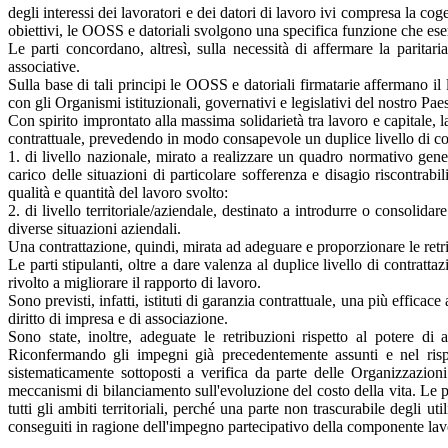
degli interessi dei lavoratori e dei datori di lavoro ivi compresa la cog
obiettivi, le OOSS e datoriali svolgono una specifica funzione che ese
Le parti concordano, altresì, sulla necessità di affermare la paritari
associative.
Sulla base di tali principi le OOSS e datoriali firmatarie affermano il
con gli Organismi istituzionali, governativi e legislativi del nostro Pae
Con spirito improntato alla massima solidarietà tra lavoro e capitale, l
contrattuale, prevedendo in modo consapevole un duplice livello di co
1. di livello nazionale, mirato a realizzare un quadro normativo gene
carico delle situazioni di particolare sofferenza e disagio riscontra
qualità e quantità del lavoro svolto:
2. di livello territoriale/aziendale, destinato a introdurre o consolid
diverse situazioni aziendali.
Una contrattazione, quindi, mirata ad adeguare e proporzionare le retrib
Le parti stipulanti, oltre a dare valenza al duplice livello di contratt
rivolto a migliorare il rapporto di lavoro.
Sono previsti, infatti, istituti di garanzia contrattuale, una più efficace
diritto di impresa e di associazione.
Sono state, inoltre, adeguate le retribuzioni rispetto al potere di 
Riconfermando gli impegni già precedentemente assunti e nel rispet
sistematicamente sottoposti a verifica da parte delle Organizzazion
meccanismi di bilanciamento sull'evoluzione del costo della vita. Le pa
tutti gli ambiti territoriali, perché una parte non trascurabile degli u
conseguiti in ragione dell'impegno partecipativo della componente 