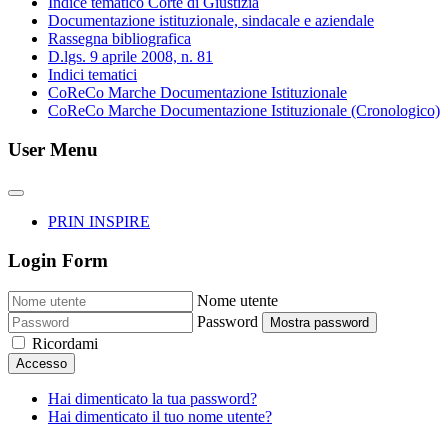
Indice tematico Corte di Giustizia
Documentazione istituzionale, sindacale e aziendale
Rassegna bibliografica
D.lgs. 9 aprile 2008, n. 81
Indici tematici
CoReCo Marche Documentazione Istituzionale
CoReCo Marche Documentazione Istituzionale (Cronologico)
User Menu
PRIN INSPIRE
Login Form
Nome utente
Password
Mostra password
Ricordami
Accesso
Hai dimenticato la tua password?
Hai dimenticato il tuo nome utente?