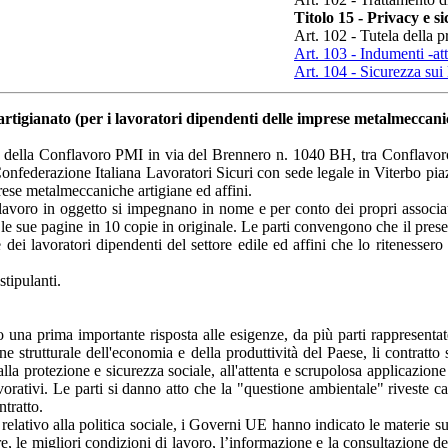
Titolo 15 - Privacy e s
Art. 102 - Tutela della p
Art. 103 - Indumenti -att
Art. 104 - Sicurezza sui
rtigianato (per i lavoratori dipendenti delle imprese metalmeccanic
de della Conflavoro PMI in via del Brennero n. 1040 BH, tra Conflav
nfederazione Italiana Lavoratori Sicuri con sede legale in Viterbo piaz
prese metalmeccaniche artigiane ed affini.
i lavoro in oggetto si impegnano in nome e per conto dei propri associat
e le sue pagine in 10 copie in originale. Le parti convengono che il prese
dei lavoratori dipendenti del settore edile ed affini che lo ritenesser
stipulanti.
 una prima importante risposta alle esigenze, da più parti rappresentat
ne strutturale dell'economia e della produttività del Paese, li contratt
i, alla protezione e sicurezza sociale, all'attenta e scrupolosa applicazi
orativi. Le parti si danno atto che la "questione ambientale" riveste cara
ntratto.
, relativo alla politica sociale, i Governi UE hanno indicato le materie s
re, le migliori condizioni di lavoro, l’informazione e la consultazione dei