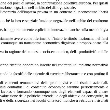
ione dei posti di lavoro, la contrattazione collettiva europea. Per questi
unzione negoziale nell'ambito del dialogo sociale.
l’esercizio dell'impresa privata in un contesto di riconosciute libertà
, nonché la loro essenziale funzione negoziale nell'ambito del confronto
odotte, ha opportunamente esplicitato innovazioni anche sulla metodologia
amente avere come riferimento l’intero territorio nazionale, nel farsi
tisca comunque un trattamento economico dignitoso e proporzionato alla
tiva in ragione del contesto socio-economico, della produttività e delle
ti, hanno ritenuto opportuno inserire nel contratto un impianto normativo
estando la facoltà delle aziende di esercitare liberamente e con profitto il
i elementi remunerativi della produttività e dei risultati aziendali.
tituti contrattuali di contenuto economico saranno periodicamente e
 del lavoro, e formando comunque uno degli elementi capaci dì creare
alutazione delle politiche aziendali e degli obiettivi da conseguire, in
i e della sicurezza nei luoghi di lavoro, nonché a retribuire i risultati