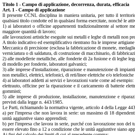
Titolo 1 - Campo di applicazione, decorrenza, durata, efficacia
Art. 1 - Campo di applicazione
Il presente CCNL disciplina in maniera unitaria, per tutto il territo
qualsiasi titolo condotte ed in qualsiasi forma esercitate, nonché le attiv
1) ai laboratori o officine appartenenti tradizionalmente al settore m
maggiore quantità di lavoro;
alle lavorazioni artistiche eseguite sui metalli e leghe di metalli non pr
A titolo indicativo ed esemplificativo rientrano fra le imprese artigian
Meccanica di precisione (esclusa la fabbricazione di monete, medaglie, o
verniciatura o di saldatura, di costruzione di macchinario, di fabbricaz
2) alle modellerie metalliche, alle fonderie di 2a fusione e di leghe le
di modello per fonderie, laboratori galvanici;
3) alle imprese d'installazione, riparazione e manutenzione di impianti
non metallici, elettrici, telefonici, di reti/linee elettriche e/o telefoni
4) ai laboratori addetti ai servizi e lavorazioni varie come ad esempio:
elettrauto, officine per la riparazione e il caricamento di batterie ele
gommisti;
5) alle imprese di produzione, installazione, manutenzione e riparazi
previsti dalla legge n. 443/1985.
Le Parti, richiamando la normativa vigente, articolo 4 della Legge 443
a) per l'impresa che non lavora in serie: un massimo di 18 dipendent
unità aggiuntive siano apprendisti;
b) per l'impresa che lavora in serie, purché con lavorazione non del
essere elevato fino a 12 a condizione che le unità aggiuntive siano app
Ai fini del calcolo dei limiti di cui al precedente comma: