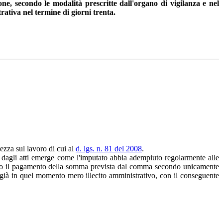
one, secondo le modalità prescritte dall'organo di vigilanza e nel
ativa nel termine di giorni trenta.
ezza sul lavoro di cui al
d. lgs. n. 81 del 2008
.
ti dagli atti emerge come l'imputato abbia adempiuto regolarmente alle
nendo il pagamento della somma prevista dal comma secondo unicamente
e già in quel momento mero illecito amministrativo, con il conseguente