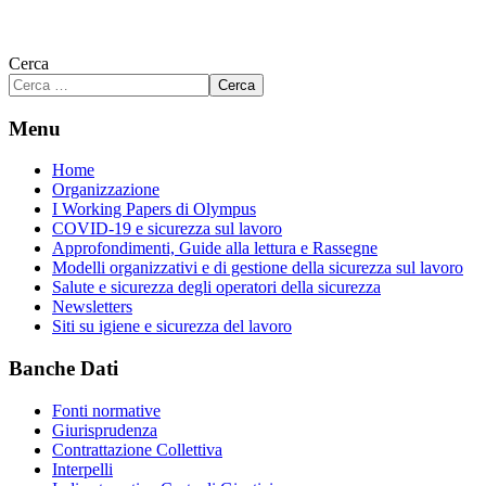
Cerca
Cerca
Menu
Home
Organizzazione
I Working Papers di Olympus
COVID-19 e sicurezza sul lavoro
Approfondimenti, Guide alla lettura e Rassegne
Modelli organizzativi e di gestione della sicurezza sul lavoro
Salute e sicurezza degli operatori della sicurezza
Newsletters
Siti su igiene e sicurezza del lavoro
Banche Dati
Fonti normative
Giurisprudenza
Contrattazione Collettiva
Interpelli