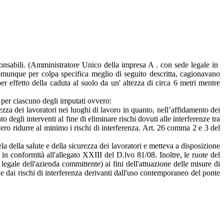
sponsabili. (Amministratore Unico della impresa A . con sede legale in
 comunque per colpa specifica meglio di seguito descritta, cagionavano
per effetto della caduta al suolo da un' altezza di circa 6 metri mentre
e per ciascuno degli imputati ovvero:
urezza dei lavoratori nei luoghi di lavoro in quanto, nell’affidamento dei
egli interventi al fine di eliminare rischi dovuti alle interferenze tra
ero ridurre al minimo i rischi di interferenza. Art. 26 comma 2 e 3 del
ela della salute e della sicurezza dei lavoratori e metteva a disposizione
in conformità all'allegato XXIII del D.lvo 81/08. Inoltre, le ruote del
egale dell'azienda committente) ai fini dell'attuazione delle misure di
e dai rischi di interferenza derivanti dall'uso contemporaneo del ponte