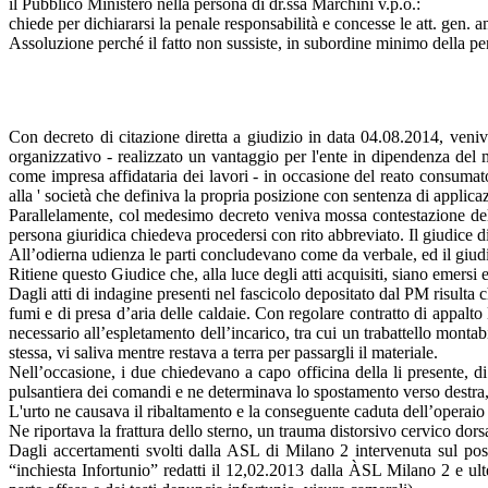
il Pubblico Ministero nella persona di dr.ssa Marchini v.p.o.:
chiede per dichiararsi la penale responsabilità e concesse le att. gen.
Assoluzione perché il fatto non sussiste, in subordine minimo della pena 
Con decreto di citazione diretta a giudizio in data 04.08.2014, veniva 
organizzativo - realizzato un vantaggio per l'ente in dipendenza del 
come impresa affidataria dei lavori - in occasione del reato consumat
alla ' società che definiva la propria posizione con sentenza di applica
Parallelamente, col medesimo decreto veniva mossa contestazione del re
persona giuridica chiedeva procedersi con rito abbreviato. Il giudice 
All’odierna udienza le parti concludevano come da verbale, ed il giudi
Ritiene questo Giudice che, alla luce degli atti acquisiti, siano emersi
Dagli atti di indagine presenti nel fascicolo depositato dal PM risulta ch
fumi e di presa d’aria delle caldaie. Con regolare contratto di appalto 
necessario all’espletamento dell’incarico, tra cui un trabattello montab
stessa, vi saliva mentre restava a terra per passargli il materiale.
Nell’occasione, i due chiedevano a capo officina della li presente, di 
pulsantiera dei comandi e ne determinava lo spostamento verso destra, m
L'urto ne causava il ribaltamento e la conseguente caduta dell’operaio c
Ne riportava la frattura dello sterno, un trauma distorsivo cervico dorsa
Dagli accertamenti svolti dalla ASL di Milano 2 intervenuta sul posto
“inchiesta Infortunio” redatti il 12,02.2013 dalla ÀSL Milano 2 e ulterio