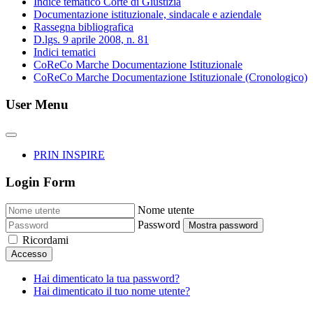
Indice tematico Corte di Giustizia
Documentazione istituzionale, sindacale e aziendale
Rassegna bibliografica
D.lgs. 9 aprile 2008, n. 81
Indici tematici
CoReCo Marche Documentazione Istituzionale
CoReCo Marche Documentazione Istituzionale (Cronologico)
User Menu
PRIN INSPIRE
Login Form
Nome utente
Password
Mostra password
Ricordami
Accesso
Hai dimenticato la tua password?
Hai dimenticato il tuo nome utente?