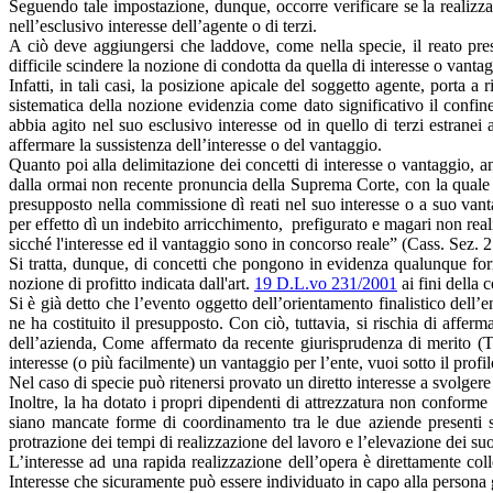
Seguendo tale impostazione, dunque, occorre verificare se la realizzaz
nell’esclusivo interesse dell’agente o di terzi.
A ciò deve aggiungersi che laddove, come nella specie, il reato pres
difficile scindere la nozione di condotta da quella di interesse o vantag
Infatti, in tali casi, la posizione apicale del soggetto agente, porta a
sistematica della nozione evidenzia come dato significativo il confine
abbia agito nel suo esclusivo interesse od in quello di terzi estranei
affermare la sussistenza dell’interesse o del vantaggio.
Quanto poi alla delimitazione dei concetti di interesse o vantaggio, an
dalla ormai non recente pronuncia della Suprema Corte, con la quale si
presupposto nella commissione dì reati nel suo interesse o a suo vant
per effetto dì un indebito arricchimento, prefigurato e magari non rea
sicché l'interesse ed il vantaggio sono in concorso reale” (Cass. Sez. 
Si tratta, dunque, di concetti che pongono in evidenza qualunque forma
nozione di profitto indicata dall'art.
19 D.L.vo 231/2001
ai fini della 
Si è già detto che l’evento oggetto dell’orientamento finalistico dell’e
ne ha costituito il presupposto. Con ciò, tuttavia, si rischia di afferm
dell’azienda, Come affermato da recente giurisprudenza di merito (Tr
interesse (o più facilmente) un vantaggio per l’ente, vuoi sotto il profi
Nel caso di specie può ritenersi provato un diretto interesse a svolgere i
Inoltre, la ha dotato i propri dipendenti di attrezzatura non conforme 
siano mancate forme di coordinamento tra le due aziende presenti su
protrazione dei tempi di realizzazione del lavoro e l’elevazione dei suo
L’interesse ad una rapida realizzazione dell’opera è direttamente col
Interesse che sicuramente può essere individuato in capo alla persona 