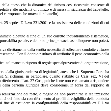
della atteso che la dinamica del sinistro così ricostruita consente di
lative alle modalità di utilizzo e di messa in sicurezza del trabattello,
l carroponte che urtava il trabattello).
art. 25 septies D.L.vo 231/2001 e la sussistenza delle condizioni di cui
animato dibattito al fine di un suo corretto inquadramento sistematico,
esponsabilità penale, e del noto principio societas delinquere non potest,
iva direttamente dalla sentita necessità di sollecitare condotte virtuose
resentano. Con il doppio risultato di attribuire il peso economico della
idica nel mancato rispetto di regole specialpreventive di organizzazione,
erto dalla giurisprudenza di legittimità, atteso che la Suprema Corte ha
st. Si richiama, in particolare, quanto stabilito da Cass. sez, VI del
n riferimento all'art. 27 Cost, poiché l'ente non è chiamato a rispondere
e della persona giuridica deve considerarsi in forza del rapporto di
la realizzazione del reato, o meglio da non prevenirne la realizzazione
ità del fatto sia con riferimento ai profili di esigibilità della condotta
 fine di escludere la confìgurabilità della responsabilità ex D.L.vo