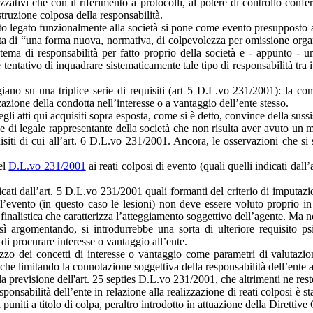
zativi che con il riferimento a protocolli, al potere dì controllo confer
struzione colposa della responsabilità.
etto legato funzionalmente alla società si pone come evento presupposto a
ta di “una forma nuova, normativa, di colpevolezza per omissione organ
tema di responsabilità per fatto proprio della società e - appunto - 
 tentativo di inquadrare sistematicamente tale tipo di responsabilità tra i
ggiano su una triplice serie di requisiti (art 5 D.L.vo 231/2001): la co
zazione della condotta nell’interesse o a vantaggio dell’ente stesso.
egli atti qui acquisiti sopra esposta, come si è detto, convince della suss
di e di legale rappresentante della società che non risulta aver avuto u
siti di cui all’art. 6 D.L.vo 231/2001. Ancora, le osservazioni che si
el
D.L.vo 231/2001
ai reati colposi di evento (quali quelli indicati dall
cati dall’art. 5 D.L.vo 231/2001 quali formanti del criterio di imputazio
e l’evento (in questo caso le lesioni) non deve essere voluto proprio i
e finalistica che caratterizza l’atteggiamento soggettivo dell’agente. Ma
così argomentando, si introdurrebbe una sorta di ulteriore requisito p
 di procurare interesse o vantaggio all’ente.
izzo dei concetti di interesse o vantaggio come parametri di valutazion
anche limitando la connotazione soggettiva della responsabilità dell’ente 
lla previsione dell'art. 25 septies D.L.vo 231/2001, che altrimenti ne res
ponsabilità dell’ente in relazione alla realizzazione di reati colposi è 
puniti a titolo di colpa, peraltro introdotto in attuazione della Direttiv