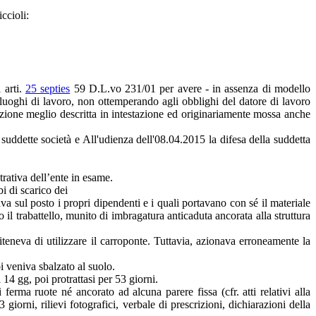
ccioli:
 arti.
25 septies
59 D.L.vo 231/01 per avere - in assenza di modello
 luoghi di lavoro, non ottemperando agli obblighi del datore di lavoro
azione meglio descritta in intestazione ed originariamente mossa anche
suddette società e All'udienza dell'08.04.2015 la difesa della suddetta
trativa dell’ente in esame.
bi di scarico dei
ava sul posto i propri dipendenti e i quali portavano con sé il materiale
 il trabattello, munito di imbragatura anticaduta ancorata alla struttura
riteneva di utilizzare il carroponte. Tuttavia, azionava erroneamente la
i veniva sbalzato al suolo.
 14 gg, poi protrattasi per 53 giorni.
erma ruote né ancorato ad alcuna parere fissa (cfr. atti relativi alla
 giorni, rilievi fotografici, verbale di prescrizioni, dichiarazioni della