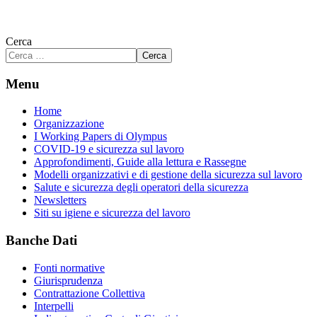
Cerca
Cerca
Menu
Home
Organizzazione
I Working Papers di Olympus
COVID-19 e sicurezza sul lavoro
Approfondimenti, Guide alla lettura e Rassegne
Modelli organizzativi e di gestione della sicurezza sul lavoro
Salute e sicurezza degli operatori della sicurezza
Newsletters
Siti su igiene e sicurezza del lavoro
Banche Dati
Fonti normative
Giurisprudenza
Contrattazione Collettiva
Interpelli