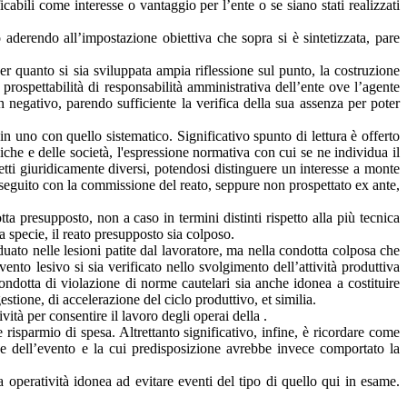
abili come interesse o vantaggio per l’ente o se siano stati realizzati
aderendo all’impostazione obiettiva che sopra si è sintetizzata, pare
 Per quanto si sia sviluppata ampia riflessione sul punto, la costruzione
prospettabilità di responsabilità amministrativa dell’ente ove l’agente
n negativo, parendo sufficiente la verifica della sua assenza per poter
in uno con quello sistematico. Significativo spunto di lettura è offerto
che e delle società, l'espressione normativa con cui se ne individua il
tti giuridicamente diversi, potendosi distinguere un interesse a monte
nseguito con la commissione del reato, seppure non prospettato ex ante,
a presupposto, non a caso in termini distinti rispetto alla più tecnica
a specie, il reato presupposto sia colposo.
iduato nelle lesioni patite dal lavoratore, ma nella condotta colposa che
vento lesivo si sia verificato nello svolgimento dell’attività produttiva
ndotta di violazione di norme cautelari sia anche idonea a costituire
stione, di accelerazione del ciclo produttivo, et similia.
vità per consentire il lavoro degli operai della .
 risparmio di spesa. Altrettanto significativo, infine, è ricordare come
ne dell’evento e la cui predisposizione avrebbe invece comportato la
 operatività idonea ad evitare eventi del tipo di quello qui in esame.