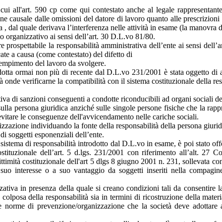
ui all'art. 590 cp come qui contestato anche al legale rappresentante 
ne causale dalle omissioni del datore di lavoro quanto alle prescrizioni re
 , dal quale derivava l’interferenza nelle attività in esame (la manovra de
lo organizzativo ai sensi dell’art. 30 D.L.vo 81/80.
re prospettabile la responsabilità amministrativa dell’ente ai sensi dell’
ate a causa (come contestato) del difetto di
adempimento del lavoro da svolgere.
odotta ormai non più di recente dal D.L.vo 231/2001 è stata oggetto di 
tà onde verificarne la compatibilità con il sistema costituzionale della r
va di sanzioni conseguenti a condotte riconducibili ad organi sociali der
ulla persona giuridica anziché sulle singole persone fisiche che la rapp
evitare le conseguenze dell'avvicendamento nelle cariche sociali.
anizzazione individuando la fonte della responsabilità della persona giur
di soggetti esponenziali dell’ente.
istema di responsabilità introdotto dal D.L.vo in esame, è poi stato off
ostituzionale dell’art. 5 d.lgs. 231/2001 con riferimento all’alt. 27 Co
ttimità costituzionale dell'art 5 dlgs 8 giugno 2001 n. 231, sollevata co
 suo interesse o a suo vantaggio da soggetti inseriti nella compagin
zzativa in presenza della quale si creano condizioni tali da consentire 
olposa della responsabilità sia in termini di ricostruzione della material
 norme di prevenzione/organizzazione che la società deve adottare al