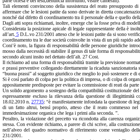
parte offesa e dei testi,denuncia infortunio, visure camerali).
Tali elementi convincono della sussistenza del reato presupposto di c
affermare che le lesioni patite da sono derivate in diretta concatenazio
nonché dal difetto di coordinamento tra il personale della e quello della
Dagli atti sopra richiamati, inoltre, emerge che la fosse priva di model
Considerata la posizione apicale di legale rappresentante della è inolt
all’art.
5
D.L.vo 231/2001 atteso che le lesioni patite da si sono verific
coordinamento tra le due società coinvolte in vista di un più rapido 
Coni’è noto, la figura di responsabilità delle persone giuridiche intr
mosso dalla necessità di stabilire il genus di tale forma di responsabili
secondo alcuni insito nel dettato dell’alt. 27 Cost.
Il richiamo ad una forma di responsabilità tramite la previsione normati
e prassi preventive collegando direttamente la ricaduta sanzionatoria s
“buona prassi” al soggetto giuridico che meglio lo può sostenere e di 
Si è così parlato di colpa per la politica di impresa, o di colpa di org
appositamente predisposte per evitare la commissione di reati da parte 
Un solido argomento a sostegno della compatibilità costituzionale del s
espressamente escluso la rilevanza della questione di illegittimità c
18.02.2010 n.
27735
: “è manifestamente infondata la questione di legi
di un fatto altrui, bensì proprio, atteso che il reato commesso nel
immedesimazione organica che lega i primi alla seconda. ”.
Peraltro, la violazione del precetto va ricondotta alla carenza organi
stessa. Con evidente richiamo, a parere di chi scrive, alla costruzione c
nell’alveo del quadro normativo di riferimento come ventaglio delle
231/2001.