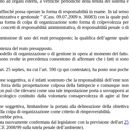
ito ad organi esterni, a verifiche periodiche della tenuta del sistema e
ffinchè possa operare la forma di responsabilità in esame. In tal senso
izzativa e gestionale ” (Cass. 09.07.2009 n. 36083) con la quale può
una forma di colpa di organizzazione sotto forma di colpevolezza per
 concetti di responsabilità amministrativa, di responsabilità penale o di
mmissione di uno dei reati presupposto; la qualifica dell’agente quale
istenza del reato presupposto.
n modello di organizzazione o di gestione in opera al momento del fatto.
 sono svolte in precedenza consentono di affermare che i fatti si sono
’art. 25 septies, tra cui l’art. 590 cp qui contestato), ha posto non poche
ne soggettiva, si è infatti sostenuto che la responsabilità dell’ente non
n forza della prospettazione colposa della fattispecie e comunque non
 non può che rilevarsi come una tale impostazione porta a sovrapporsi ai
sicologico costituito dalla volontaria consapevolezza di agire al fine
e soggettiva, limitandone la portata alla delineazione della obiettiva
alla colpa di organizzazione come criterio di rimproverabilità.
terebbe priva.
stata nuovamente confermata dal legislatore con la previsione dell'art
25
e CE 2008/99 sulla tutela penale dell’ambiente).