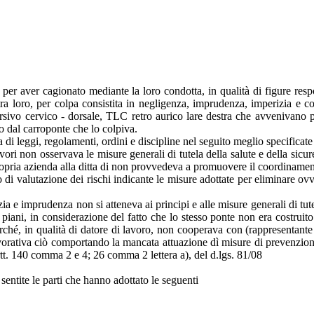
p. per aver cagionato mediante la loro condotta, in qualità di figure re
 tra loro, per colpa consistita in negligenza, imprudenza, imperizia e
storsivo cervico - dorsale, TLC retro aurico lare destra che avvenivano 
to dal carroponte che lo colpiva.
di leggi, regolamenti, ordini e discipline nel seguito meglio specificat
 lavori non osservava le misure generali di tutela della salute e della sic
opria azienda alla ditta di non provvedeva a promuovere il coordinamento d
i valutazione dei rischi indicante le misure adottate per eliminare ovv
zia e imprudenza non si atteneva ai principi e alle misure generali di tut
ani, in considerazione del fatto che lo stesso ponte non era costruito 
rché, in qualità di datore di lavoro, non cooperava con (rappresentante l
 lavorativa ciò comportando la mancata attuazione dì misure di prevenzion
Artt. 140 comma 2 e 4; 26 comma 2 lettera a), del d.lgs. 81/08
 sentite le parti che hanno adottato le seguenti