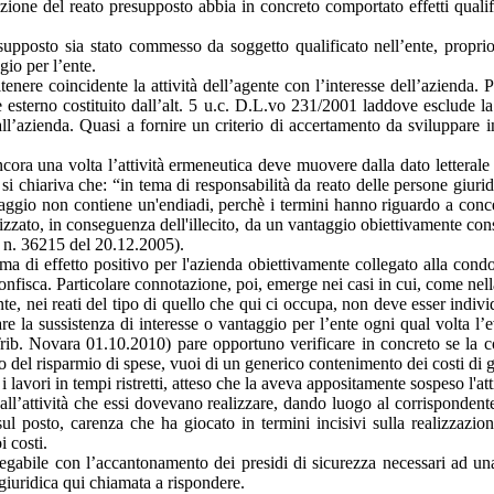
ione del reato presupposto abbia in concreto comportato effetti qualific
upposto sia stato commesso da soggetto qualificato nell’ente, proprio 
gio per l’ente.
 ritenere coincidente la attività dell’agente con l’interesse dell’azienda.
 esterno costituito dall’alt. 5 u.c. D.L.vo 231/2001 laddove esclude la 
 all’azienda. Quasi a fornire un criterio di accertamento da sviluppare i
cora una volta l’attività ermeneutica deve muovere dalla dato letterale 
 chiariva che: “in tema di responsabilità da reato delle persone giuridi
aggio non contiene un'endiadi, perchè i termini hanno riguardo a conce
lizzato, in conseguenza dell'illecito, da un vantaggio obiettivamente co
2 n. 36215 del 20.12.2005).
 di effetto positivo per l'azienda obiettivamente collegato alla condott
confisca. Particolare connotazione, poi, emerge nei casi in cui, come nell
nte, nei reati del tipo di quello che qui ci occupa, non deve esser indiv
are la sussistenza di interesse o vantaggio per l’ente ogni qual volta l’e
ib. Novara 01.10.2010) pare opportuno verificare in concreto se la co
lo del risparmio di spese, vuoi di un generico contenimento dei costi di ge
 lavori in tempi ristretti, atteso che la aveva appositamente sospeso l'atti
all’attività che essi dovevano realizzare, dando luogo al corrispondente
l posto, carenza che ha giocato in termini incisivi sulla realizzazio
i costi.
legabile con l’accantonamento dei presidi di sicurezza necessari ad una
giuridica qui chiamata a rispondere.