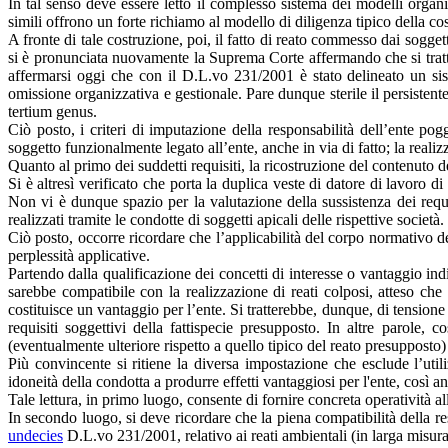
In tal senso deve essere letto il complesso sistema dei modelli organiz
simili offrono un forte richiamo al modello di diligenza tipico della co
A fronte di tale costruzione, poi, il fatto di reato commesso dai sogg
si è pronunciata nuovamente la Suprema Corte affermando che si trat
affermarsi oggi che con il D.L.vo 231/2001 è stato delineato un sis
omissione organizzativa e gestionale. Pare dunque sterile il persistente
tertium genus.
Ciò posto, i criteri di imputazione della responsabilità dell’ente po
soggetto funzionalmente legato all’ente, anche in via di fatto; la realiz
Quanto al primo dei suddetti requisiti, la ricostruzione del contenuto d
Si è altresì verificato che porta la duplica veste di datore di lavoro 
Non vi è dunque spazio per la valutazione della sussistenza dei requi
realizzati tramite le condotte di soggetti apicali delle rispettive società.
Ciò posto, occorre ricordare che l’applicabilità del corpo normativo d
perplessità applicative.
Partendo dalla qualificazione dei concetti di interesse o vantaggio indi
sarebbe compatibile con la realizzazione di reati colposi, atteso ch
costituisce un vantaggio per l’ente. Si tratterebbe, dunque, di tension
requisiti soggettivi della fattispecie presupposto. In altre parole, 
(eventualmente ulteriore rispetto a quello tipico del reato presupposto)
Più convincente si ritiene la diversa impostazione che esclude l’util
idoneità della condotta a produrre effetti vantaggiosi per l'ente, così 
Tale lettura, in primo luogo, consente di fornire concreta operatività a
In secondo luogo, si deve ricordare che la piena compatibilità della res
undecies
D.L.vo 231/2001, relativo ai reati ambientali (in larga misura 