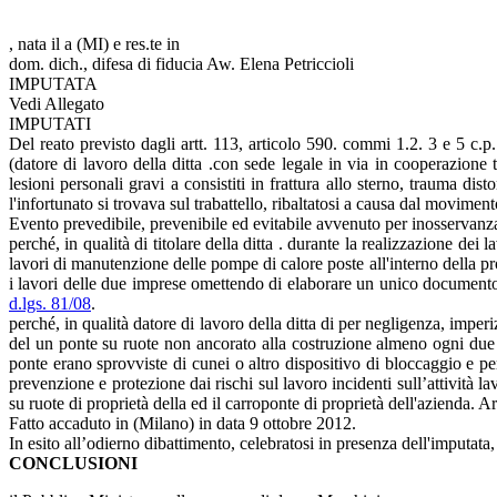
, nata il a (MI) e res.te in
dom. dich., difesa di fiducia Aw. Elena Petriccioli
IMPUTATA
Vedi Allegato
IMPUTATI
Del reato previsto dagli artt. 113, articolo 590. commi 1.2. 3 e 5 c.
(datore di lavoro della ditta .con sede legale in via in cooperazione
lesioni personali gravi a consistiti in frattura allo sterno, trauma di
l'infortunato si trovava sul trabattello, ribaltatosi a causa dal movimen
Evento prevedibile, prevenibile ed evitabile avvenuto per inosservanza 
perché, in qualità di titolare della ditta . durante la realizzazione dei
lavori di manutenzione delle pompe di calore poste all'interno della pr
i lavori delle due imprese omettendo di elaborare un unico documento d
d.lgs. 81/08
.
perché, in qualità datore di lavoro della ditta di per negligenza, imperi
del un ponte su ruote non ancorato alla costruzione almeno ogni due pi
ponte erano sprovviste di cunei o altro dispositivo di bloccaggio e pe
prevenzione e protezione dai rischi sul lavoro incidenti sull’attività
su ruote di proprietà della ed il carroponte di proprietà dell'azienda. 
Fatto accaduto in (Milano) in data 9 ottobre 2012.
In esito all’odierno dibattimento, celebratosi in presenza dell'imputata,
CONCLUSIONI