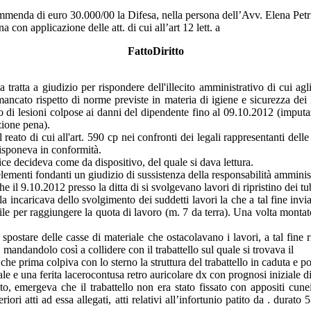
 ammenda di euro 30.000/00 la Difesa, nella persona dell’Avv. Elena Petri
con applicazione delle att. di cui all’art 12 lett. a
FattoDiritto
tratta a giudizio per rispondere dell'illecito amministrativo di cui agli
mancato rispetto di norme previste in materia di igiene e sicurezza dei
o di lesioni colpose ai danni del dipendente fino al 09.10.2012 (imput
zione pena).
ato di cui all'art. 590 cp nei confronti dei legali rappresentanti delle 
disponeva in conformità.
ce decideva come da dispositivo, del quale si dava lettura.
 elementi fondanti un giudizio di sussistenza della responsabilità amminis
e il 9.10.2012 presso la ditta di si svolgevano lavori di ripristino dei tu
la incaricava dello svolgimento dei suddetti lavori la che a tal fine invi
ile per raggiungere la quota di lavoro (m. 7 da terra). Una volta montato
spostare delle casse di materiale che ostacolavano i lavori, a tal fine 
andandolo così a collidere con il trabattello sul quale si trovava il
he prima colpiva con lo sterno la struttura del trabattello in caduta e po
le e una ferita lacerocontusa retro auricolare dx con prognosi iniziale di
, emergeva che il trabattello non era stato fissato con appositi cunei f
ri atti ad essa allegati, atti relativi all’infortunio patito da . durato 53