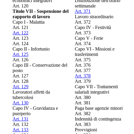
economici integrativi
Distribuzione dell'orario
Art. 120
settimanale
Titolo VII - Sospensione del
Art. 371
rapporto di lavoro
Lavoro straordinario
Capo I - Malattia
Art. 372
Art. 121
Capo IV - Festività
Art. 122
Art. 373
Art. 123
Capo V - Ferie
Art. 124
Art. 374
Capo II - Infortunio
Capo VI - Missioni e
Art. 125
trasferimenti
Art. 126
Art. 375
Capo III - Conservazione del
Art. 376
posto
Art. 377
Art. 127
Art. 378
Art. 128
Art. 379
Art. 129
Capo VII - Trattamenti
Lavoratori affetti da
salariali integrativi
tubercolosi
Art. 380
Art. 130
Art. 381
Capo IV - Gravidanza e
Paga base agenzie minori
puerperio
Art. 382
Art. 131
Indennità di contingenza
Art. 132
Art. 383
Art. 133
Provvigioni