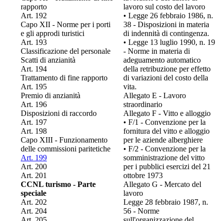
rapporto
lavoro sul costo del lavoro
Art. 192
• Legge 26 febbraio 1986, n.
Capo XII - Norme per i porti
38 - Disposizioni in materia
e gli approdi turistici
di indennità di contingenza.
Art. 193
• Legge 13 luglio 1990, n. 19
Classificazione del personale
- Norme in materia di
Scatti di anzianità
adeguamento automatico
Art. 194
della retribuzione per effetto
Trattamento di fine rapporto
di variazioni del costo della
Art. 195
vita.
Premio di anzianità
Allegato E - Lavoro
Art. 196
straordinario
Disposizioni di raccordo
Allegato F - Vitto e alloggio
Art. 197
• F/1 - Convenzione per la
Art. 198
fornitura del vitto e alloggio
Capo XIII - Funzionamento
per le aziende alberghiere
delle commissioni paritetiche
• F/2 - Convenzione per la
Art. 199
somministrazione del vitto
Art. 200
per i pubblici esercizi del 21
Art. 201
ottobre 1973
CCNL turismo - Parte
Allegato G - Mercato del
speciale
lavoro
Art. 202
Legge 28 febbraio 1987, n.
Art. 204
56 - Norme
Art. 205
sull'organizzazione del