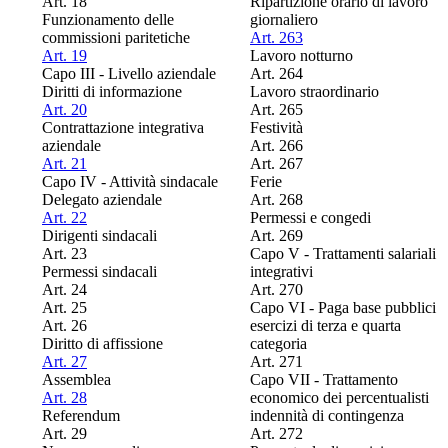
Art. 18
Ripartizione orario di lavoro
Funzionamento delle
giornaliero
commissioni paritetiche
Art. 263
Art. 19
Lavoro notturno
Capo III - Livello aziendale
Art. 264
Diritti di informazione
Lavoro straordinario
Art. 20
Art. 265
Contrattazione integrativa
Festività
aziendale
Art. 266
Art. 21
Art. 267
Capo IV - Attività sindacale
Ferie
Delegato aziendale
Art. 268
Art. 22
Permessi e congedi
Dirigenti sindacali
Art. 269
Art. 23
Capo V - Trattamenti salariali
Permessi sindacali
integrativi
Art. 24
Art. 270
Art. 25
Capo VI - Paga base pubblici
Art. 26
esercizi di terza e quarta
Diritto di affissione
categoria
Art. 27
Art. 271
Assemblea
Capo VII - Trattamento
Art. 28
economico dei percentualisti
Referendum
indennità di contingenza
Art. 29
Art. 272