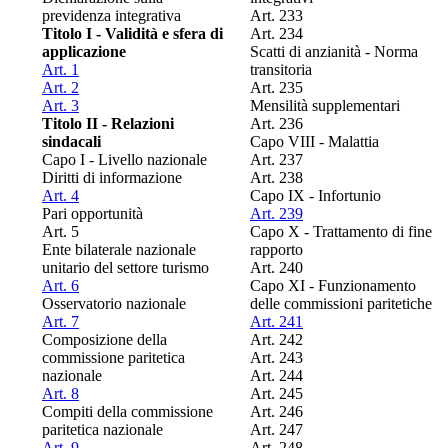
previdenza integrativa
Art. 233
Titolo I - Validità e sfera di
Art. 234
applicazione
Scatti di anzianità - Norma
Art. 1
transitoria
Art. 2
Art. 235
Art. 3
Mensilità supplementari
Titolo II - Relazioni
Art. 236
sindacali
Capo VIII - Malattia
Capo I - Livello nazionale
Art. 237
Diritti di informazione
Art. 238
Art. 4
Capo IX - Infortunio
Pari opportunità
Art. 239
Art. 5
Capo X - Trattamento di fine
Ente bilaterale nazionale
rapporto
unitario del settore turismo
Art. 240
Art. 6
Capo XI - Funzionamento
Osservatorio nazionale
delle commissioni paritetiche
Art. 7
Art. 241
Composizione della
Art. 242
commissione paritetica
Art. 243
nazionale
Art. 244
Art. 8
Art. 245
Compiti della commissione
Art. 246
paritetica nazionale
Art. 247
Art. 9
Art. 248