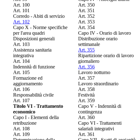
Art. 100
Art. 350
Art. 101
Art. 351
Corredo - Abiti di servizio
Art. 352
Art. 102
Art. 353
Capo X - Norme specifiche
Art. 354
per l'area quadri
Capo IV - Orario di lavoro
Disposizioni generali
Distribuzione orario
Art. 103
settimanale
Assistenza sanitaria
Art. 355
integrativa
Ripartizione orario di lavoro
Art. 104
giornaliero
Indennità di funzione
Art. 356
Art. 105
Lavoro notturno
Formazione ed
Art. 357
aggiornamento
Lavoro straordinario
Art. 106
Art. 358
Responsabilità civile
Festività
Art. 107
Art. 359
Titolo VI - Trattamento
Capo V - Indennità di
economico
contingenza
Capo I - Elementi della
Art. 360
retribuzione
Capo VI - Trattamenti
Art. 108
salariali integrativi
Art. 109
Art. 361
Determinazione della
Capo VII - Scatti di anzianità