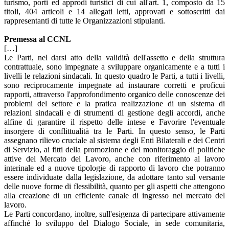
turismo, porti ed approdi turistici di cui all'art. 1, composto da 15
titoli, 404 articoli e 14 allegati letti, approvati e sottoscritti dai
rappresentanti di tutte le Organizzazioni stipulanti.
Premessa al CCNL
[…]
Le Parti, nel darsi atto della validità dell'assetto e della struttura
contrattuale, sono impegnate a sviluppare organicamente e a tutti i
livelli le relazioni sindacali. In questo quadro le Parti, a tutti i livelli,
sono reciprocamente impegnate ad instaurare corretti e proficui
rapporti, attraverso l'approfondimento organico delle conoscenze dei
problemi del settore e la pratica realizzazione di un sistema di
relazioni sindacali e di strumenti di gestione degli accordi, anche
alfine di garantire il rispetto delle intese e Favorire l'eventuale
insorgere di conflittualità tra le Parti. In questo senso, le Parti
assegnano rilievo cruciale al sistema degli Enti Bilaterali e dei Centri
di Servizio, ai fitti della promozione e del monitoraggio di politiche
attive del Mercato del Lavoro, anche con riferimento al lavoro
interinale ed a nuove tipologie di rapporto di lavoro che potranno
essere individuate dalla legislazione, da adottare tanto sul versante
delle nuove forme di flessibilità, quanto per gli aspetti che attengono
alla creazione di un efficiente canale di ingresso nel mercato del
lavoro.
Le Parti concordano, inoltre, sull'esigenza di partecipare attivamente
affinché lo sviluppo del Dialogo Sociale, in sede comunitaria,