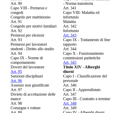
Art. 90
- Norma transitoria
Capo VIII - Permessi e
Art. 341
congedi
Capo VIII- Malattia ed
Congedo per matrimonio
infortunio
Art. 91
Malattia
Congedo per motivi familiari
Art. 342
Art. 92
Infortunio
Permessi per elezioni
Art. 343
Art. 93
Capo IX - Trattamento di fine
Permessi per lavoratori
rapporto
studenti - Diritto allo studio
Art. 344
Art. 94
Capo X - Funzionamento
Capo IX - Norme di
commissioni paritetiche
comportamento
Art. 345
Doveri del lavoratore
Titolo XIV - Alberghi
Art. 95
diurni
Sanzioni disciplinari
Capo I - Classificazione del
Art. 96
personale
Assenze non giustificate
Art. 346
Art. 97
Capo II - Apprendistato
Divieto di accettazione delle
Art. 347
mance
Capo III - Contratto a termine
Art. 98
Art. 348
Consegne e rotture
Art. 349
Art. 99
Capo IV - Alberghi diurni