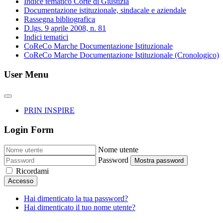
Indice tematico Corte di Giustizia
Documentazione istituzionale, sindacale e aziendale
Rassegna bibliografica
D.lgs. 9 aprile 2008, n. 81
Indici tematici
CoReCo Marche Documentazione Istituzionale
CoReCo Marche Documentazione Istituzionale (Cronologico)
User Menu
PRIN INSPIRE
Login Form
Nome utente
Password
Mostra password
Ricordami
Accesso
Hai dimenticato la tua password?
Hai dimenticato il tuo nome utente?