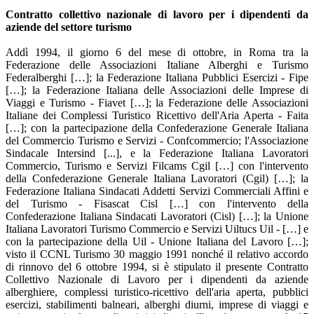
Contratto collettivo nazionale di lavoro per i dipendenti da
aziende del settore turismo
Addì 1994, il giorno 6 del mese di ottobre, in Roma tra la
Federazione delle Associazioni Italiane Alberghi e Turismo
Federalberghi […]; la Federazione Italiana Pubblici Esercizi - Fipe
[…]; la Federazione Italiana delle Associazioni delle Imprese di
Viaggi e Turismo - Fiavet […]; la Federazione delle Associazioni
Italiane dei Complessi Turistico Ricettivo dell'Aria Aperta - Faita
[…]; con la partecipazione della Confederazione Generale Italiana
del Commercio Turismo e Servizi - Confcommercio; l'Associazione
Sindacale Intersind [...], e la Federazione Italiana Lavoratori
Commercio, Turismo e Servizi Filcams Cgil […] con l'intervento
della Confederazione Generale Italiana Lavoratori (Cgil) […]; la
Federazione Italiana Sindacati Addetti Servizi Commerciali Affini e
del Turismo - Fisascat Cisl […] con l'intervento della
Confederazione Italiana Sindacati Lavoratori (Cisl) […]; la Unione
Italiana Lavoratori Turismo Commercio e Servizi Uiltucs Uil - […] e
con la partecipazione della Uil - Unione Italiana del Lavoro […];
visto il CCNL Turismo 30 maggio 1991 nonché il relativo accordo
di rinnovo del 6 ottobre 1994, si è stipulato il presente Contratto
Collettivo Nazionale di Lavoro per i dipendenti da aziende
alberghiere, complessi turistico-ricettivo dell'aria aperta, pubblici
esercizi, stabilimenti balneari, alberghi diurni, imprese di viaggi e