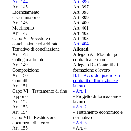
Art. 144
Art. 396
Art. 145
Art. 397
Licenziamento
Art. 398
discriminatorio
Art. 399
Art. 146
Art. 400
Matrimonio
Art. 401
Art. 147
Art. 402
Capo V- Procedure di
Art. 403
conciliazione ed arbitrato
Art. 404
Tentativo di conciliazione
Allegati
Art. 148
Allegato A - Moduli tipo
Collegio arbitrale
contratti a termine
Art. 149
Allegato B - Contratti di
Composizione
formazione e lavoro
Art. 150
B/1 - Accordo quadro sui
Compiti
contratti di formazione e
Art. 151
lavoro
Capo VI - Trattamento di fine
• Art. 1
rapporto
◦ Progetto di formazione e
Art. 152
lavoro
Art. 153
◦ Art. 2
Art. 154
◦ Trattamento economico e
Capo VII - Restituzione
normativo
documenti di lavoro
◦ Art. 3
Art. 155
◦ Art. 4