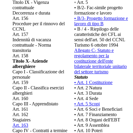
Titolo IX - Vigenza
◦ Art. 5
contrattuale
• B/2- Fac-simile progetto
Decorrenza e durata
formazione e lavoro
Art. 156
• B/3- Progetto formazione e
Procedure per il rinnovo del
lavoro di tipo B
CCNL
• B / 4 - Riepilogo delle
Art. 157
caratteristiche dei CFL ai
Indennità di vacanza
sensi dell'art. 50 del CCNL
contrattuale - Norma
Turismo 6 ottobre 1994
transitoria
Allegato C- Statuto e
Art. 158
regolamento per la
Titolo X- Aziende
costituzione dell'ente
alberghiere
bilaterale territoriale unitario
Capo I - Classificazione del
del settore turismo
personale
Statuto
Art. 159
• Art. 1 Costituzione
Capo II - Classifica esercizi
• Art. 2 Natura
alberghieri
• Art. 3 Durata
Art. 160
• Art. 4 Sede
Capo III - Apprendistato
• Art. 5 Scopi
Art. 161
• Art. 6 Soci e Beneficiari
Art. 162
• Art. 7 Finanziamento
Stagiaires
• Art. 8 Organi dell'EBT
Art. 163
• Art. 9 Assemblea
Capo IV - Contratti a termine
• Art. 10 Poteri