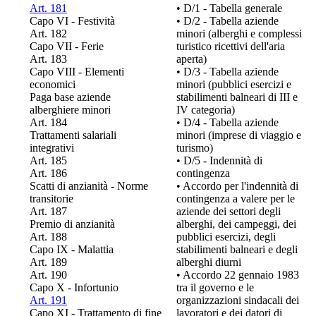
Art. 181
• D/1 - Tabella generale
Capo VI - Festività
• D/2 - Tabella aziende
Art. 182
minori (alberghi e complessi
Capo VII - Ferie
turistico ricettivi dell'aria
Art. 183
aperta)
Capo VIII - Elementi
• D/3 - Tabella aziende
economici
minori (pubblici esercizi e
Paga base aziende
stabilimenti balneari di III e
alberghiere minori
IV categoria)
Art. 184
• D/4 - Tabella aziende
Trattamenti salariali
minori (imprese di viaggio e
integrativi
turismo)
Art. 185
• D/5 - Indennità di
Art. 186
contingenza
Scatti di anzianità - Norme
• Accordo per l'indennità di
transitorie
contingenza a valere per le
Art. 187
aziende dei settori degli
Premio di anzianità
alberghi, dei campeggi, dei
Art. 188
pubblici esercizi, degli
Capo IX - Malattia
stabilimenti balneari e degli
Art. 189
alberghi diurni
Art. 190
• Accordo 22 gennaio 1983
Capo X - Infortunio
tra il governo e le
Art. 191
organizzazioni sindacali dei
Capo XI - Trattamento di fine
lavoratori e dei datori di