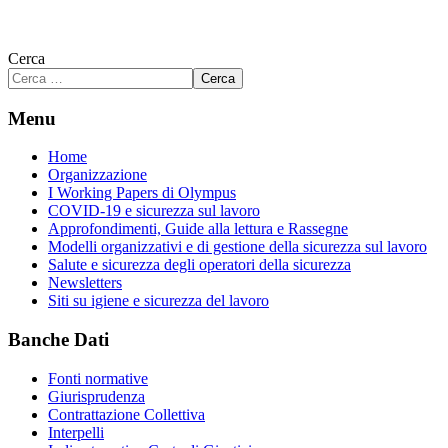
Cerca
Cerca
Menu
Home
Organizzazione
I Working Papers di Olympus
COVID-19 e sicurezza sul lavoro
Approfondimenti, Guide alla lettura e Rassegne
Modelli organizzativi e di gestione della sicurezza sul lavoro
Salute e sicurezza degli operatori della sicurezza
Newsletters
Siti su igiene e sicurezza del lavoro
Banche Dati
Fonti normative
Giurisprudenza
Contrattazione Collettiva
Interpelli