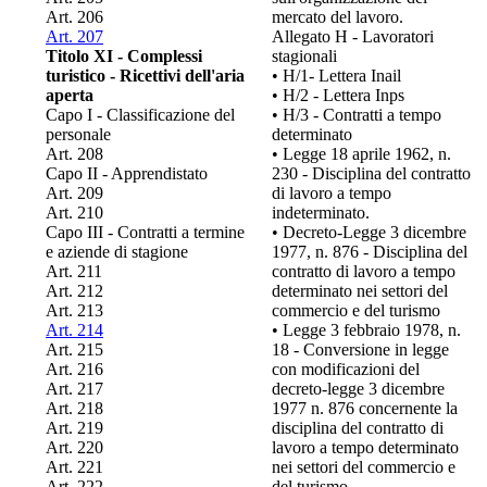
Art. 206
mercato del lavoro.
Art. 207
Allegato H - Lavoratori
Titolo XI - Complessi
stagionali
turistico - Ricettivi dell'aria
• H/1- Lettera Inail
aperta
• H/2 - Lettera Inps
Capo I - Classificazione del
• H/3 - Contratti a tempo
personale
determinato
Art. 208
• Legge 18 aprile 1962, n.
Capo II - Apprendistato
230 - Disciplina del contratto
Art. 209
di lavoro a tempo
Art. 210
indeterminato.
Capo III - Contratti a termine
• Decreto-Legge 3 dicembre
e aziende di stagione
1977, n. 876 - Disciplina del
Art. 211
contratto di lavoro a tempo
Art. 212
determinato nei settori del
Art. 213
commercio e del turismo
Art. 214
• Legge 3 febbraio 1978, n.
Art. 215
18 - Conversione in legge
Art. 216
con modificazioni del
Art. 217
decreto-legge 3 dicembre
Art. 218
1977 n. 876 concernente la
Art. 219
disciplina del contratto di
Art. 220
lavoro a tempo determinato
Art. 221
nei settori del commercio e
Art. 222
del turismo