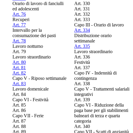
Orario di lavoro di fanciulli
Art. 330
ed adolescenti
Art. 331
Art. 76
Art. 332
Recuperi
Art. 333
Art. 77
Capo III - Orario di lavoro
Intervallo per la
Art. 334
consumazione dei pasti
Distribuzione orario
Art. 78
settimanale
Lavoro notturno
Art. 335
Art. 79
Lavoro straordinario
Lavoro straordinario
Art. 336
Art. 80
Festività
Art. 81
Art. 337
Art. 82
Capo IV - Indennità di
Capo V - Riposo settimanale
contingenza
Art. 83
Art. 338
Lavoro domenicale
Capo V - Trattamenti salariali
Art. 84
integrativi
Capo VI - Festività
Art. 339
Art. 85
Capo VI - Riduzione della
Art. 86
paga base per gli stabilimenti
Capo VII - Ferie
balneari di terza e quarta
Art. 87
categoria
Art. 88
Art. 340
Art. 89
Capo VII - Scatti di anzianità