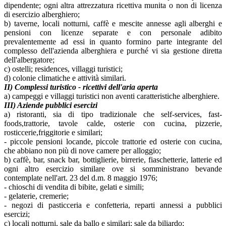
dipendente; ogni altra attrezzatura ricettiva munita o non di licenza
di esercizio alberghiero;
b) taverne, locali notturni, caffè e mescite annesse agli alberghi e
pensioni con licenze separate e con personale adibito
prevalentemente ad essi in quanto formino parte integrante del
complesso dell'azienda alberghiera e purché vi sia gestione diretta
dell'albergatore;
c) ostelli; residences, villaggi turistici;
d) colonie climatiche e attività similari.
II) Complessi turistico - ricettivi dell'aria aperta
a) campeggi e villaggi turistici non aventi caratteristiche alberghiere.
III) Aziende pubblici esercizi
a) ristoranti, sia di tipo tradizionale che self-services, fast-
foods,trattorie, tavole calde, osterie con cucina, pizzerie,
rosticcerie,friggitorie e similari;
- piccole pensioni locande, piccole trattorie ed osterie con cucina,
che abbiano non più di nove camere per alloggio;
b) caffè, bar, snack bar, bottiglierie, birrerie, fiaschetterie, latterie ed
ogni altro esercizio similare ove si somministrano bevande
contemplate nell'art. 23 del d.m. 8 maggio 1976;
- chioschi di vendita di bibite, gelati e simili;
- gelaterie, cremerie;
- negozi di pasticceria e confetteria, reparti annessi a pubblici
esercizi;
c) locali notturni, sale da ballo e similari; sale da biliardo;