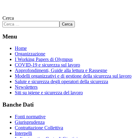
Cerca
Cerca
Menu
Home
Organizzazione
I Working Papers di Olympus
COVID-19 e sicurezza sul lavoro
Approfondimenti, Guide alla lettura e Rassegne
Modelli organizzativi e di gestione della sicurezza sul lavoro
Salute e sicurezza degli operatori della sicurezza
Newsletters
Siti su igiene e sicurezza del lavoro
Banche Dati
Fonti normative
Giurisprudenza
Contrattazione Collettiva
Interpelli