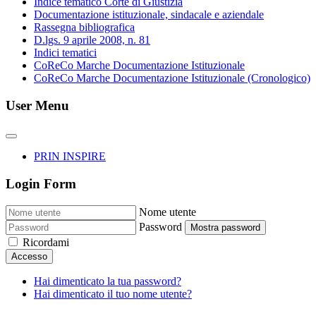
Indice tematico Corte di Giustizia
Documentazione istituzionale, sindacale e aziendale
Rassegna bibliografica
D.lgs. 9 aprile 2008, n. 81
Indici tematici
CoReCo Marche Documentazione Istituzionale
CoReCo Marche Documentazione Istituzionale (Cronologico)
User Menu
PRIN INSPIRE
Login Form
Nome utente
Password
Mostra password
Ricordami
Accesso
Hai dimenticato la tua password?
Hai dimenticato il tuo nome utente?