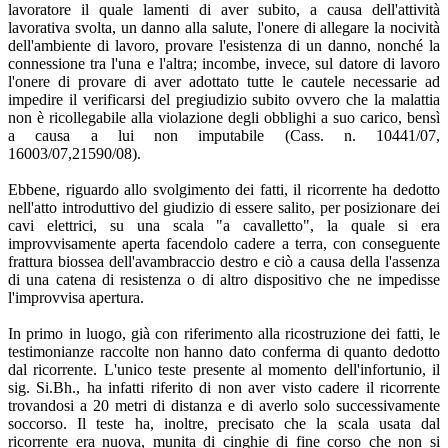
lavoratore il quale lamenti di aver subito, a causa dell'attività
lavorativa svolta, un danno alla salute, l'onere di allegare la nocività
dell'ambiente di lavoro, provare l'esistenza di un danno, nonché la
connessione tra l'una e l'altra; incombe, invece, sul datore di lavoro
l'onere di provare di aver adottato tutte le cautele necessarie ad
impedire il verificarsi del pregiudizio subito ovvero che la malattia
non è ricollegabile alla violazione degli obblighi a suo carico, bensì
a causa a lui non imputabile (Cass. n. 10441/07,
16003/07,21590/08).
Ebbene, riguardo allo svolgimento dei fatti, il ricorrente ha dedotto
nell'atto introduttivo del giudizio di essere salito, per posizionare dei
cavi elettrici, su una scala "a cavalletto", la quale si era
improvvisamente aperta facendolo cadere a terra, con conseguente
frattura biossea dell'avambraccio destro e ciò a causa della l'assenza
di una catena di resistenza o di altro dispositivo che ne impedisse
l'improvvisa apertura.
In primo in luogo, già con riferimento alla ricostruzione dei fatti, le
testimonianze raccolte non hanno dato conferma di quanto dedotto
dal ricorrente. L'unico teste presente al momento dell'infortunio, il
sig. Si.Bh., ha infatti riferito di non aver visto cadere il ricorrente
trovandosi a 20 metri di distanza e di averlo solo successivamente
soccorso. Il teste ha, inoltre, precisato che la scala usata dal
ricorrente era nuova, munita di cinghie di fine corso che non si