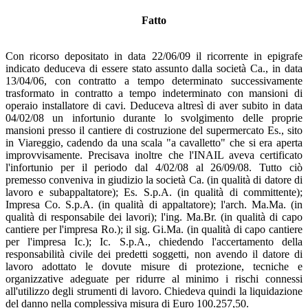
Fatto
Con ricorso depositato in data 22/06/09 il ricorrente in epigrafe
indicato deduceva di essere stato assunto dalla società Ca., in data
13/04/06, con contratto a tempo determinato successivamente
trasformato in contratto a tempo indeterminato con mansioni di
operaio installatore di cavi. Deduceva altresì di aver subito in data
04/02/08 un infortunio durante lo svolgimento delle proprie
mansioni presso il cantiere di costruzione del supermercato Es., sito
in Viareggio, cadendo da una scala "a cavalletto" che si era aperta
improvvisamente. Precisava inoltre che l'INAIL aveva certificato
l'infortunio per il periodo dal 4/02/08 al 26/09/08. Tutto ciò
premesso conveniva in giudizio la società Ca. (in qualità di datore di
lavoro e subappaltatore); Es. S.p.A. (in qualità di committente);
Impresa Co. S.p.A. (in qualità di appaltatore); l'arch. Ma.Ma. (in
qualità di responsabile dei lavori); l'ing. Ma.Br. (in qualità di capo
cantiere per l'impresa Ro.); il sig. Gi.Ma. (in qualità di capo cantiere
per l'impresa Ic.); Ic. S.p.A., chiedendo l'accertamento della
responsabilità civile dei predetti soggetti, non avendo il datore di
lavoro adottato le dovute misure di protezione, tecniche e
organizzative adeguate per ridurre al minimo i rischi connessi
all'utilizzo degli strumenti di lavoro. Chiedeva quindi la liquidazione
del danno nella complessiva misura di Euro 100.257,50.