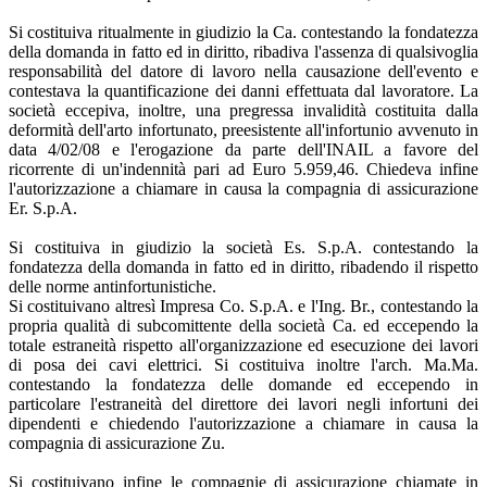
Si costituiva ritualmente in giudizio la Ca. contestando la fondatezza
della domanda in fatto ed in diritto, ribadiva l'assenza di qualsivoglia
responsabilità del datore di lavoro nella causazione dell'evento e
contestava la quantificazione dei danni effettuata dal lavoratore. La
società eccepiva, inoltre, una pregressa invalidità costituita dalla
deformità dell'arto infortunato, preesistente all'infortunio avvenuto in
data 4/02/08 e l'erogazione da parte dell'INAIL a favore del
ricorrente di un'indennità pari ad Euro 5.959,46. Chiedeva infine
l'autorizzazione a chiamare in causa la compagnia di assicurazione
Er. S.p.A.
Si costituiva in giudizio la società Es. S.p.A. contestando la
fondatezza della domanda in fatto ed in diritto, ribadendo il rispetto
delle norme antinfortunistiche.
Si costituivano altresì Impresa Co. S.p.A. e l'Ing. Br., contestando la
propria qualità di subcomittente della società Ca. ed eccependo la
totale estraneità rispetto all'organizzazione ed esecuzione dei lavori
di posa dei cavi elettrici. Si costituiva inoltre l'arch. Ma.Ma.
contestando la fondatezza delle domande ed eccependo in
particolare l'estraneità del direttore dei lavori negli infortuni dei
dipendenti e chiedendo l'autorizzazione a chiamare in causa la
compagnia di assicurazione Zu.
Si costituivano infine le compagnie di assicurazione chiamate in