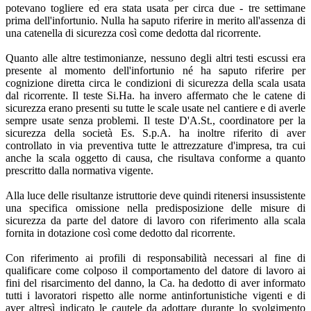
potevano togliere ed era stata usata per circa due - tre settimane
prima dell'infortunio. Nulla ha saputo riferire in merito all'assenza di
una catenella di sicurezza così come dedotta dal ricorrente.
Quanto alle altre testimonianze, nessuno degli altri testi escussi era
presente al momento dell'infortunio né ha saputo riferire per
cognizione diretta circa le condizioni di sicurezza della scala usata
dal ricorrente. Il teste Si.Ha. ha invero affermato che le catene di
sicurezza erano presenti su tutte le scale usate nel cantiere e di averle
sempre usate senza problemi. Il teste D'A.St., coordinatore per la
sicurezza della società Es. S.p.A. ha inoltre riferito di aver
controllato in via preventiva tutte le attrezzature d'impresa, tra cui
anche la scala oggetto di causa, che risultava conforme a quanto
prescritto dalla normativa vigente.
Alla luce delle risultanze istruttorie deve quindi ritenersi insussistente
una specifica omissione nella predisposizione delle misure di
sicurezza da parte del datore di lavoro con riferimento alla scala
fornita in dotazione così come dedotto dal ricorrente.
Con riferimento ai profili di responsabilità necessari al fine di
qualificare come colposo il comportamento del datore di lavoro ai
fini del risarcimento del danno, la Ca. ha dedotto di aver informato
tutti i lavoratori rispetto alle norme antinfortunistiche vigenti e di
aver altresì indicato le cautele da adottare durante lo svolgimento