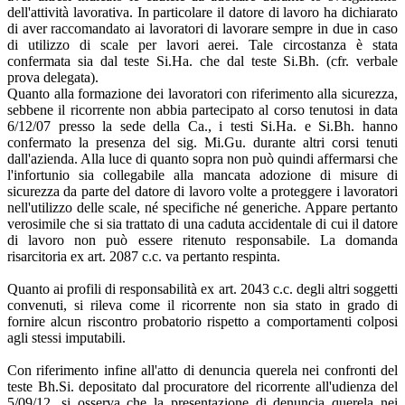
dell'attività lavorativa. In particolare il datore di lavoro ha dichiarato
di aver raccomandato ai lavoratori di lavorare sempre in due in caso
di utilizzo di scale per lavori aerei. Tale circostanza è stata
confermata sia dal teste Si.Ha. che dal teste Si.Bh. (cfr. verbale
prova delegata).
Quanto alla formazione dei lavoratori con riferimento alla sicurezza,
sebbene il ricorrente non abbia partecipato al corso tenutosi in data
6/12/07 presso la sede della Ca., i testi Si.Ha. e Si.Bh. hanno
confermato la presenza del sig. Mi.Gu. durante altri corsi tenuti
dall'azienda. Alla luce di quanto sopra non può quindi affermarsi che
l'infortunio sia collegabile alla mancata adozione di misure di
sicurezza da parte del datore di lavoro volte a proteggere i lavoratori
nell'utilizzo delle scale, né specifiche né generiche. Appare pertanto
verosimile che si sia trattato di una caduta accidentale di cui il datore
di lavoro non può essere ritenuto responsabile. La domanda
risarcitoria ex art. 2087 c.c. va pertanto respinta.
Quanto ai profili di responsabilità ex art. 2043 c.c. degli altri soggetti
convenuti, si rileva come il ricorrente non sia stato in grado di
fornire alcun riscontro probatorio rispetto a comportamenti colposi
agli stessi imputabili.
Con riferimento infine all'atto di denuncia querela nei confronti del
teste Bh.Si. depositato dal procuratore del ricorrente all'udienza del
5/09/12, si osserva che la presentazione di denuncia querela nei