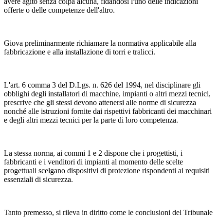
avere agito senza colpa alcuna, fidandosi l'uno delle indicazioni
offerte o delle competenze dell'altro.
Giova preliminarmente richiamare la normativa applicabile alla
fabbricazione e alla installazione di torri e tralicci.
L'art. 6 comma 3 del D.Lgs. n. 626 del 1994, nel disciplinare gli
obblighi degli installatori di macchine, impianti o altri mezzi tecnici,
prescrive che gli stessi devono attenersi alle norme di sicurezza
nonché alle istruzioni fornite dai rispettivi fabbricanti dei macchinari
e degli altri mezzi tecnici per la parte di loro competenza.
La stessa norma, ai commi 1 e 2 dispone che i progettisti, i
fabbricanti e i venditori di impianti al momento delle scelte
progettuali scelgano dispositivi di protezione rispondenti ai requisiti
essenziali di sicurezza.
Tanto premesso, si rileva in diritto come le conclusioni del Tribunale