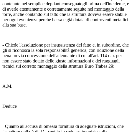
contenute nel semplice depliant consegnatogli prima dell'incidente, e
di averle attentamente e correttamente seguite nel montaggio della
torre, anche contando sul fatto che la struttura doveva essere stabile
per ogni evenienza perché bassa e già dotata di controventi metallici
alla sua base.
- Chiede l'assoluzione per insussistenza del fatto e, in subordine, che
gli si riconosca la sola responsabilità generica, con riduzione della
pena previa concessione dell'attenuante di cui all'art. 114 c.p. per
non essere stato dotato delle giuste informazioni e dei ragguagli
tecnici sul corretto montaggio della struttura Euro Trabes 29;
A.M.
Deduce
- Quanto all'accusa di omessa fornitura di adeguate istruzioni, che
l'ispettore della ASL D., sentito in sede testimoniale sulla