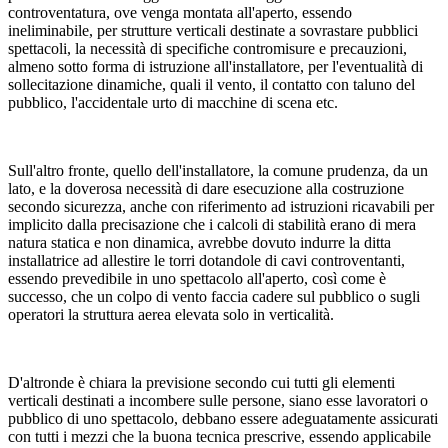
controventatura, ove venga montata all'aperto, essendo
ineliminabile, per strutture verticali destinate a sovrastare pubblici
spettacoli, la necessità di specifiche contromisure e precauzioni,
almeno sotto forma di istruzione all'installatore, per l'eventualità di
sollecitazione dinamiche, quali il vento, il contatto con taluno del
pubblico, l'accidentale urto di macchine di scena etc.
Sull'altro fronte, quello dell'installatore, la comune prudenza, da un
lato, e la doverosa necessità di dare esecuzione alla costruzione
secondo sicurezza, anche con riferimento ad istruzioni ricavabili per
implicito dalla precisazione che i calcoli di stabilità erano di mera
natura statica e non dinamica, avrebbe dovuto indurre la ditta
installatrice ad allestire le torri dotandole di cavi controventanti,
essendo prevedibile in uno spettacolo all'aperto, così come è
successo, che un colpo di vento faccia cadere sul pubblico o sugli
operatori la struttura aerea elevata solo in verticalità.
D'altronde è chiara la previsione secondo cui tutti gli elementi
verticali destinati a incombere sulle persone, siano esse lavoratori o
pubblico di uno spettacolo, debbano essere adeguatamente assicurati
con tutti i mezzi che la buona tecnica prescrive, essendo applicabile