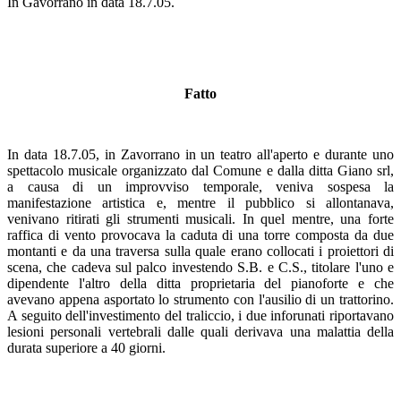
In Gavorrano in data 18.7.05.
Fatto
In data 18.7.05, in Zavorrano in un teatro all'aperto e durante uno
spettacolo musicale organizzato dal Comune e dalla ditta Giano srl,
a causa di un improvviso temporale, veniva sospesa la
manifestazione artistica e, mentre il pubblico si allontanava,
venivano ritirati gli strumenti musicali. In quel mentre, una forte
raffica di vento provocava la caduta di una torre composta da due
montanti e da una traversa sulla quale erano collocati i proiettori di
scena, che cadeva sul palco investendo S.B. e C.S., titolare l'uno e
dipendente l'altro della ditta proprietaria del pianoforte e che
avevano appena asportato lo strumento con l'ausilio di un trattorino.
A seguito dell'investimento del traliccio, i due inforunati riportavano
lesioni personali vertebrali dalle quali derivava una malattia della
durata superiore a 40 giorni.