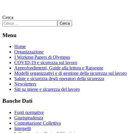
Cerca
Cerca
Menu
Home
Organizzazione
I Working Papers di Olympus
COVID-19 e sicurezza sul lavoro
Approfondimenti, Guide alla lettura e Rassegne
Modelli organizzativi e di gestione della sicurezza sul lavoro
Salute e sicurezza degli operatori della sicurezza
Newsletters
Siti su igiene e sicurezza del lavoro
Banche Dati
Fonti normative
Giurisprudenza
Contrattazione Collettiva
Interpelli