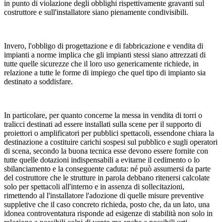
in punto di violazione degli obblighi rispettivamente gravanti sul
costruttore e sull'installatore siano pienamente condivisibili.
Invero, l'obbligo di progettazione e di fabbricazione e vendita di
impianti a norme implica che gli impianti stessi siano attrezzati di
tutte quelle sicurezze che il loro uso genericamente richiede, in
relazione a tutte le forme di impiego che quel tipo di impianto sia
destinato a soddisfare.
In particolare, per quanto concerne la messa in vendita di torri o
tralicci destinati ad essere installati sulla scene per il supporto di
proiettori o amplificatori per pubblici spettacoli, essendone chiara la
destinazione a costituire carichi sospesi sul pubblico e sugli operatori
di scena, secondo la buona tecnica esse devono essere fornite con
tutte quelle dotazioni indispensabili a evitarne il cedimento o lo
sbilanciamento e la conseguente caduta: né può assumersi da parte
del costruttore che le strutture in parola debbano ritenersi calcolate
solo per spettacoli all'interno e in assenza di sollecitazioni,
rimettendo al l'installatore l'adozione di quelle misure preventive
suppletive che il caso concreto richieda, posto che, da un lato, una
idonea controventatura risponde ad esigenze di stabilità non solo in