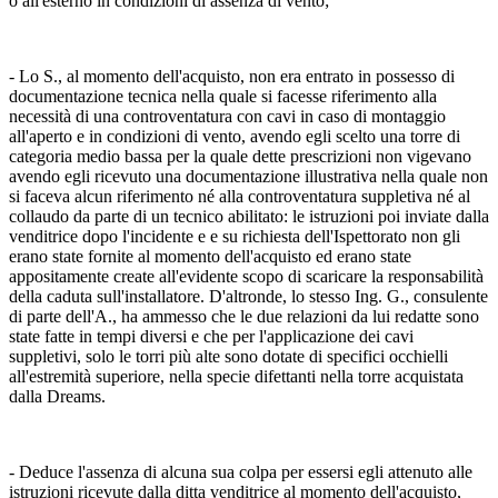
o all'esterno in condizioni di assenza di vento;
- Lo S., al momento dell'acquisto, non era entrato in possesso di
documentazione tecnica nella quale si facesse riferimento alla
necessità di una controventatura con cavi in caso di montaggio
all'aperto e in condizioni di vento, avendo egli scelto una torre di
categoria medio bassa per la quale dette prescrizioni non vigevano
avendo egli ricevuto una documentazione illustrativa nella quale non
si faceva alcun riferimento né alla controventatura suppletiva né al
collaudo da parte di un tecnico abilitato: le istruzioni poi inviate dalla
venditrice dopo l'incidente e e su richiesta dell'Ispettorato non gli
erano state fornite al momento dell'acquisto ed erano state
appositamente create all'evidente scopo di scaricare la responsabilità
della caduta sull'installatore. D'altronde, lo stesso Ing. G., consulente
di parte dell'A., ha ammesso che le due relazioni da lui redatte sono
state fatte in tempi diversi e che per l'applicazione dei cavi
suppletivi, solo le torri più alte sono dotate di specifici occhielli
all'estremità superiore, nella specie difettanti nella torre acquistata
dalla Dreams.
- Deduce l'assenza di alcuna sua colpa per essersi egli attenuto alle
istruzioni ricevute dalla ditta venditrice al momento dell'acquisto,