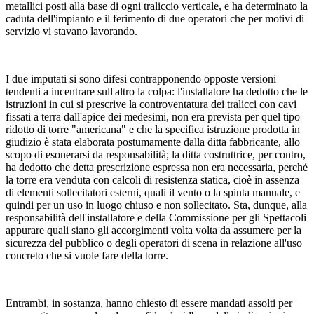
metallici posti alla base di ogni traliccio verticale, e ha determinato la
caduta dell'impianto e il ferimento di due operatori che per motivi di
servizio vi stavano lavorando.
I due imputati si sono difesi contrapponendo opposte versioni
tendenti a incentrare sull'altro la colpa: l'installatore ha dedotto che le
istruzioni in cui si prescrive la controventatura dei tralicci con cavi
fissati a terra dall'apice dei medesimi, non era prevista per quel tipo
ridotto di torre "americana" e che la specifica istruzione prodotta in
giudizio è stata elaborata postumamente dalla ditta fabbricante, allo
scopo di esonerarsi da responsabilità; la ditta costruttrice, per contro,
ha dedotto che detta prescrizione espressa non era necessaria, perché
la torre era venduta con calcoli di resistenza statica, cioè in assenza
di elementi sollecitatori esterni, quali il vento o la spinta manuale, e
quindi per un uso in luogo chiuso e non sollecitato. Sta, dunque, alla
responsabilità dell'installatore e della Commissione per gli Spettacoli
appurare quali siano gli accorgimenti volta volta da assumere per la
sicurezza del pubblico o degli operatori di scena in relazione all'uso
concreto che si vuole fare della torre.
Entrambi, in sostanza, hanno chiesto di essere mandati assolti per