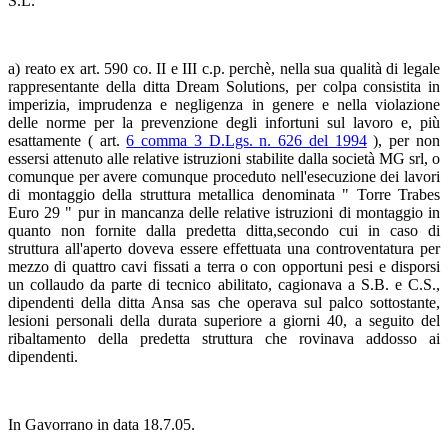
S.L.
a) reato ex art. 590 co. II e III c.p. perchè, nella sua qualità di legale
rappresentante della ditta Dream Solutions, per colpa consistita in
imperizia, imprudenza e negligenza in genere e nella violazione
delle norme per la prevenzione degli infortuni sul lavoro e, più
esattamente ( art.
6 comma 3 D.Lgs. n. 626 del 1994
), per non
essersi attenuto alle relative istruzioni stabilite dalla società MG srl, o
comunque per avere comunque proceduto nell'esecuzione dei lavori
di montaggio della struttura metallica denominata " Torre Trabes
Euro 29 " pur in mancanza delle relative istruzioni di montaggio in
quanto non fornite dalla predetta ditta,secondo cui in caso di
struttura all'aperto doveva essere effettuata una controventatura per
mezzo di quattro cavi fissati a terra o con opportuni pesi e disporsi
un collaudo da parte di tecnico abilitato, cagionava a S.B. e C.S.,
dipendenti della ditta Ansa sas che operava sul palco sottostante,
lesioni personali della durata superiore a giorni 40, a seguito del
ribaltamento della predetta struttura che rovinava addosso ai
dipendenti.
In Gavorrano in data 18.7.05.