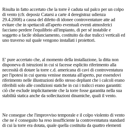
Risulta in fatto accertato che la torre è caduta sul palco per un colpo
di vento (cfr. deposiz Catarsi a carte 4 deregistraz udienza
29.4.2008) a causa del difetto di idonee controventature atte ad
evitare che in spettacoli all'aperto eventuali eventi atmosferici
facciano perdere l'equilibrio all'impianto, di per sé instabile e
soggetto a facile sbilanciamento, costituito da due tralicci verticali ed
uno traverso sul quale vengono installati i proiettori.
E' pure accertato che, al momento della installazione, la ditta non
disponeva di istruzioni in cui si facesse esplicito riferimento alla
necessità di dotare la torre c.d. americana di cavi di controventatura
per l'ipotesi in cui questa venisse montata all'aperto, pur essendovi
riferimento nelle illustrazioni dello stesso depliant che i calcoli erano
riferibili solo alle condizioni statiche in cui i tralicci erano garantiti:
ciò che esclude implicitamente che la torre fosse garantita nella sua
stabilità statica anche da sollecitazioni dinamiche, quali il vento.
Ne consegue che l'improvviso temporale e il colpo violento di vento
che ne è conseguito ha reso insufficiente la controventatura standard
di cui la torre era dotata, quale quella costituita da quattro elementi