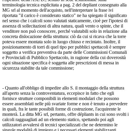
terminologia tecnica esplicitata a pag. 2 del depliant consegnato alla
MG srl al momento dell'acquisto, nell'interpretare la frase ivi
riportata "il carico è considerato statico" ne ha spiegato il significato
nel senso che i calcoli sono valutati staticamente, cioè per l'ipotesi di
assenza di sollecitazioni di altra natura, quali vento o spinte, che il
venditore non può conoscere, perché valutabili solo in relazione alla
concreta dislocazione della struttura: ciò da cui si ricava che la torre
poteva essere montata solo in luogo chiuso e recintato. Inoltre, il
posizionamento di torri di quel tipo per pubblici spettacoli è sempre
soggetto a verifica preventiva da parte delle Commissioni Comunali
e Provinciali di Pubblico Spettacolo, in ragione della cui doverosità
ogni situazione specifica è soggetta alle prescrizioni di messa in
sicurezza stabilite da tale commissione;
- Quanto all'obbligo di impedire allo S. il montaggio della struttura
all'aperto senza la controventatura, eccepisce in fatto che egli
fornisce strutture componibili in elementi modulari che possono
essere assemblati nelle più svariate forme e non è tenuto a prevedere
in quali, fra le tante possibili forme di costruzione, l'acquirente le
monterà. La ditta MG srl, pertanto, offre dépliants in cui sono svolti i
calcoli ragguagliati ad un elemento statico, spettando poi agli
utilizzatori avvalersi di tecnici specializzati che ne determino le
singole modalità di impiego e i necessari elementi stabilizzanti