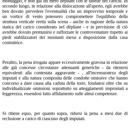
montaggio, e non già un mero depliant con le tabelle dei carichi. In
secondo luogo, in relazione alla dislocazione all'aperto, egli avrebbe
ben dovuto prevedere l'eventualità che un improvviso temporale e
un vortice di vento potessero compromettere l'equilibrio della
struttura verticale eretta sulla scena - anche in ragione della natura
statica del carico considerato nel dépliant - e in previsione di ciò
avrebbe dovuto premunirsi e rafforzare le controventature rispetto ai
piedi stabilizzatori dei montanti messi a disposizione dalla casa
costruttrice.
Peraltro, la pena irrogata appare eccessivamente gravosa in relazione
alle già concesse circostanze attenuanti generiche - da ritenersi
equivalenti alla contestata aggravante - , all'incensurateza degli
imputati e alla natura composita delle condotte omissive che hanno
concorso a dare causa alla caduta della torre, fondatesi oltre che su
individualizzate omissioni soprattutto su atteggiamenti improntati a
leggerezza, essendosi fatto affidamento sulle altrui competenze.
Si ritiene equo, per quanto sopra, ridursi la pena a mesi due di
reclusione a carico di ciascuno degli imputati.