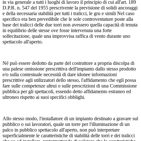
in via generale a tutti i luoghi di lavoro il principio di cui all'art. 189
D.P.R. n. 547 del 1955 prescrivente la previsione di solidi ancoraggi
e della necessaria stabilità per tutti i tralicci, le gru e simili Nel caso
specifico era ben prevedibile che le sole controventature poste alla
base dei tralicci delle due torri non avessero quella capacità di tenuta
in equilibrio delle stesse ove fosse intervenuta una forte
sollecitazione, quale una improvvisa raffica di vento durante uno
spettacolo all'aperto.
Né può essere dedotto da parte del costruttore a propria discolpa di
una palese omissione prescrittiva dell'impianto dallo stesso prodotto
e/o sulla contestuale necessità di dare idonee informazioni
prescrittive agli utilizzatori dello stesso, l'affidamento che egli possa
fare sulle competenze altrui o sulle prescrizioni di una Commissione
pubblica per gli spettacoli, essendo detto affidamento estraneo ed
ultroneo rispetto ai suoi specifici obblighi.
Allo stesso modo, l'installatore di un impianto destinato a gravare sul
pubblico o sui lavoratori, quale un torre per l'illuminazione di un
palco in pubblico spettacolo all'aperto, non può interpretare
superficialmente le caratteristiche di stabilità delle torri e dei tralicci