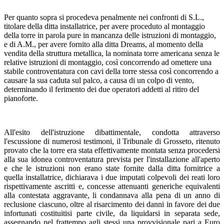
Per quanto sopra si procedeva penalmente nei confronti di S.L.,
titolare della ditta installatrice, per avere proceduto al montaggio
della torre in parola pure in mancanza delle istruzioni di montaggio,
e di A.M., per avere fornito alla ditta Dreams, al momento della
vendita della struttura metallica, la nominata torre americana senza le
relative istruzioni di montaggio, così concorrendo ad omettere una
stabile controventatura con cavi della torre stessa così concorrendo a
causare la sua caduta sul palco, a causa di un colpo di vento,
determinando il ferimento dei due operatori addetti al ritiro del
pianoforte.
All'esito dell'istruzione dibattimentale, condotta attraverso
l'escussione di numerosi testimoni, il Tribunale di Grosseto, ritenuto
provato che la torre era stata effettivamente montata senza procedersi
alla sua idonea controventatura prevista per l'installazione all'aperto
e che le istruzioni non erano state fornite dalla ditta fornitrice a
quella installatrice, dichiarava i due imputati colpevoli dei reati loro
rispettivamente ascritti e, concesse attenuanti generiche equivalenti
alla contestata aggravante, li condannava alla pena di un anno di
reclusione ciascuno, oltre al risarcimento dei danni in favore dei due
infortunati costituitisi parte civile, da liquidarsi in separata sede,
assegnando nel frattempo agli stessi una provvisionale pari a Euro