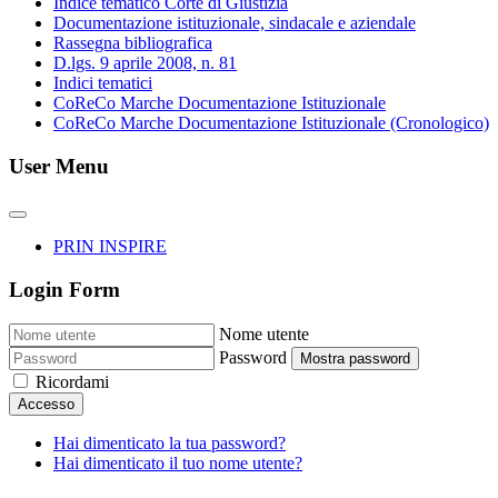
Indice tematico Corte di Giustizia
Documentazione istituzionale, sindacale e aziendale
Rassegna bibliografica
D.lgs. 9 aprile 2008, n. 81
Indici tematici
CoReCo Marche Documentazione Istituzionale
CoReCo Marche Documentazione Istituzionale (Cronologico)
User Menu
PRIN INSPIRE
Login Form
Nome utente
Password
Mostra password
Ricordami
Accesso
Hai dimenticato la tua password?
Hai dimenticato il tuo nome utente?