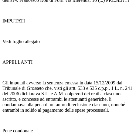
dell'avv. Francesco Roli di Forlì Via Merenda, 10 (...) PRESENTI
IMPUTATI
Vedi foglio allegato
APPELLANTI
Gli imputati avverso la sentenza emessa in data 15/12/2009 dal
Tribunale di Grosseto che, visti gli artt. 533 e 535 c.p.p., 1 L. n. 241
del 2006 dichiarava S.L. e A.M. colpevoli dei reati a ciascuno
ascritto, e concesse ad entrambi le attenuanti generiche, li
condannava alla pena di un anno di reclusione ciascuno, nonché
entrambi in solido al pagamento delle spese processuali.
Pene condonate