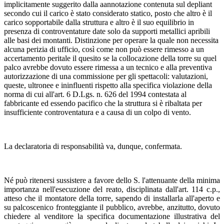
implicitamente suggerito dalla aannotazione contenuta sul depliant
secondo cui il carico è stato considerato statico, posto che altro è il
carico sopportabile dalla struttura e altro è il suo equilibrio in
presenza di controventature date solo da supporti metallici apribili
alle basi dei montanti. Distinzione per operare la quale non necessita
alcuna perizia di ufficio, così come non può essere rimesso a un
accertamento peritale il quesito se la collocazione della torre su quel
palco avrebbe dovuto essere rimessa a un tecnico e alla preventiva
autorizzazione di una commissione per gli spettacoli: valutazioni,
queste, ultronee e ininfluenti rispetto alla specifica violazione della
norma di cui all'art. 6 D.Lgs. n. 626 del 1994 contestata al
fabbricante ed essendo pacifico che la struttura si è ribaltata per
insufficiente controventatura e a causa di un colpo di vento.
La declaratoria di responsabilità va, dunque, confermata.
Né può ritenersi sussistere a favore dello S. l'attenuante della minima
importanza nell'esecuzione del reato, disciplinata dall'art. 114 c.p.,
atteso che il montatore della torre, sapendo di installarla all'aperto e
su palcoscenico fronteggiante il pubblico, avrebbe, anzitutto, dovuto
chiedere al venditore la specifica documentazione illustrativa del