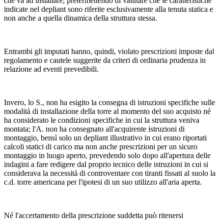
che va ad installare, pretermettendo di valutare che le caratteristiche
indicate nel depliant sono riferite esclusivamente alla tenuta statica e
non anche a quella dinamica della struttura stessa.
Entrambi gli imputati hanno, quindi, violato prescrizioni imposte dal
regolamento e cautele suggerite da criteri di ordinaria prudenza in
relazione ad eventi prevedibili.
Invero, lo S., non ha esigito la consegna di istruzioni specifiche sulle
modalità di installazione della torre al momento del suo acquisto né
ha considerato le condizioni specifiche in cui la struttura veniva
montata; l'A. non ha consegnato all'acquirente istruzioni di
montaggio, bensì solo un depliant illustrativo in cui erano riportati
calcoli statici di carico ma non anche prescrizioni per un sicuro
montaggio in luogo aperto, prevedendo solo dopo all'apertura delle
indagini a fare redigere dal proprio tecnico delle istruzioni in cui si
considerava la necessità di controventare con tiranti fissati al suolo la
c.d. torre americana per l'ipotesi di un suo utilizzo all'aria aperta.
Né l'accertamento della prescrizione suddetta può ritenersi