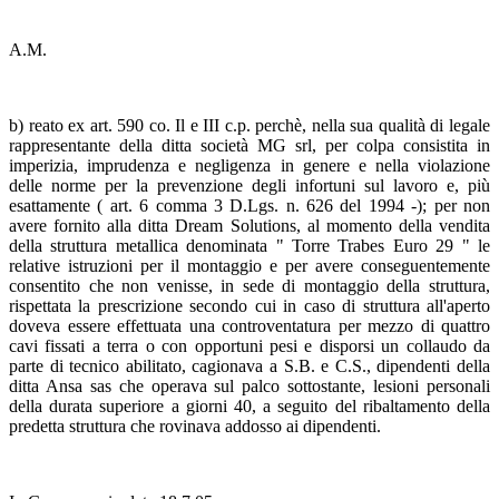
A.M.
b) reato ex art. 590 co. Il e III c.p. perchè, nella sua qualità di legale
rappresentante della ditta società MG srl, per colpa consistita in
imperizia, imprudenza e negligenza in genere e nella violazione
delle norme per la prevenzione degli infortuni sul lavoro e, più
esattamente ( art. 6 comma 3 D.Lgs. n. 626 del 1994 -); per non
avere fornito alla ditta Dream Solutions, al momento della vendita
della struttura metallica denominata " Torre Trabes Euro 29 " le
relative istruzioni per il montaggio e per avere conseguentemente
consentito che non venisse, in sede di montaggio della struttura,
rispettata la prescrizione secondo cui in caso di struttura all'aperto
doveva essere effettuata una controventatura per mezzo di quattro
cavi fissati a terra o con opportuni pesi e disporsi un collaudo da
parte di tecnico abilitato, cagionava a S.B. e C.S., dipendenti della
ditta Ansa sas che operava sul palco sottostante, lesioni personali
della durata superiore a giorni 40, a seguito del ribaltamento della
predetta struttura che rovinava addosso ai dipendenti.