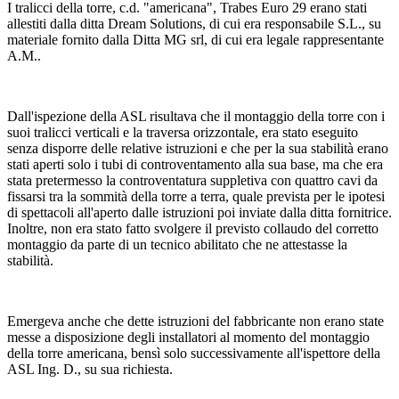
I tralicci della torre, c.d. "americana", Trabes Euro 29 erano stati
allestiti dalla ditta Dream Solutions, di cui era responsabile S.L., su
materiale fornito dalla Ditta MG srl, di cui era legale rappresentante
A.M..
Dall'ispezione della ASL risultava che il montaggio della torre con i
suoi tralicci verticali e la traversa orizzontale, era stato eseguito
senza disporre delle relative istruzioni e che per la sua stabilità erano
stati aperti solo i tubi di controventamento alla sua base, ma che era
stata pretermesso la controventatura suppletiva con quattro cavi da
fissarsi tra la sommità della torre a terra, quale prevista per le ipotesi
di spettacoli all'aperto dalle istruzioni poi inviate dalla ditta fornitrice.
Inoltre, non era stato fatto svolgere il previsto collaudo del corretto
montaggio da parte di un tecnico abilitato che ne attestasse la
stabilità.
Emergeva anche che dette istruzioni del fabbricante non erano state
messe a disposizione degli installatori al momento del montaggio
della torre americana, bensì solo successivamente all'ispettore della
ASL Ing. D., su sua richiesta.