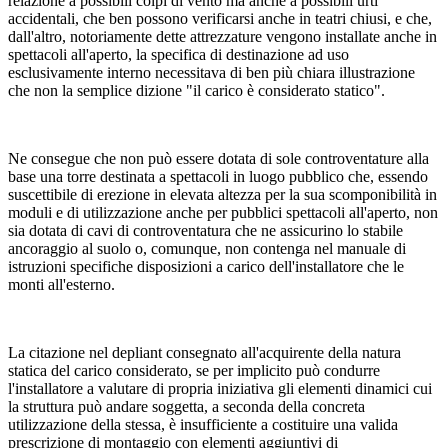
relazione a possibili colpi di vento ma anche a possibili urti
accidentali, che ben possono verificarsi anche in teatri chiusi, e che,
dall'altro, notoriamente dette attrezzature vengono installate anche in
spettacoli all'aperto, la specifica di destinazione ad uso
esclusivamente interno necessitava di ben più chiara illustrazione
che non la semplice dizione "il carico è considerato statico".
Ne consegue che non può essere dotata di sole controventature alla
base una torre destinata a spettacoli in luogo pubblico che, essendo
suscettibile di erezione in elevata altezza per la sua scomponibilità in
moduli e di utilizzazione anche per pubblici spettacoli all'aperto, non
sia dotata di cavi di controventatura che ne assicurino lo stabile
ancoraggio al suolo o, comunque, non contenga nel manuale di
istruzioni specifiche disposizioni a carico dell'installatore che le
monti all'esterno.
La citazione nel depliant consegnato all'acquirente della natura
statica del carico considerato, se per implicito può condurre
l'installatore a valutare di propria iniziativa gli elementi dinamici cui
la struttura può andare soggetta, a seconda della concreta
utilizzazione della stessa, è insufficiente a costituire una valida
prescrizione di montaggio con elementi aggiuntivi di