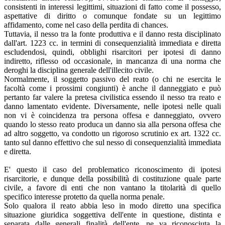
consistenti in interessi legittimi, situazioni di fatto come il possesso,
aspettative di diritto o comunque fondate su un legittimo
affidamento, come nel caso della perdita di chances.
Tuttavia, il nesso tra la fonte produttiva e il danno resta disciplinato
dall'art. 1223 cc. in termini di consequenzialità immediata e diretta
escludendosi, quindi, obblighi risarcitori per ipotesi di danno
indiretto, riflesso od occasionale, in mancanza di una norma che
deroghi la disciplina generale dell'illecito civile.
Normalmente, il soggetto passivo del reato (o chi ne esercita le
facoltà come i prossimi congiunti) è anche il danneggiato e può
pertanto far valere la pretesa civilistica essendo il nesso tra reato e
danno lamentato evidente. Diversamente, nelle ipotesi nelle quali
non vi è coincidenza tra persona offesa e danneggiato, ovvero
quando lo stesso reato produca un danno sia alla persona offesa che
ad altro soggetto, va condotto un rigoroso scrutinio ex art. 1322 cc.
tanto sul danno effettivo che sul nesso di consequenzialità immediata
e diretta.
E' questo il caso del problematico riconoscimento di ipotesi
risarcitorie, e dunque della possibilità di costituzione quale parte
civile, a favore di enti che non vantano la titolarità di quello
specifico interesse protetto da quella norma penale.
Solo qualora il reato abbia leso in modo diretto una specifica
situazione giuridica soggettiva dell'ente in questione, distinta e
separata dalle generali finalità dell'ente, ne va riconosciuta la