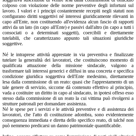
colposo con violazione delle norme preventive degli infortuni sul
lavoro. I valori e i principi costantemente recepiti negli statuti non
configurano diritti soggettivi né interessi giuridicamente rilevanti in
capo all'Ente, non costituendo all'evidenza alcun fascio di rapporti
attivi da un lato (in capo all'Ente) e passivi dall'altro (in capo a tutti i
consociati o a determinati soggetti), coercibili e direttamente
tutelabili, che caratterizzano appunto tali situazioni giuridiche
soggettive.
Né le intraprese attività apprestate in via preventiva e finalizzate
tutelare la generalità dei lavoratori, che costituiscono momento di
qualificata attuazione della missione sindacale, valgono a
trasformare tali interessi generici e diffusi in una concreta e specifica
condizione giuridica soggettiva dell'Ente medesimo, direttamente
lesa dalla commissione di un reato: quasi che l'apprestamento di un
tale genere di servizio, siccome dà contenuto effettivo al principio,
vada a costituire un diritto in capo al sindacato, in ipotesi offeso esso
stesso dalla commissione di un reato la cui vittima può rivolgersi a
strutture patronali per domandare assistenza.
Né le spese per i servizi e le attività preventive e di assistenza dei
lavoratori, che l'atto di costituzione adombra, sono evidentemente
conseguenza immediata e diretta dello specifico reato, di talché non
può nemmeno predicarsi un danno patrimoniale quantificabile.