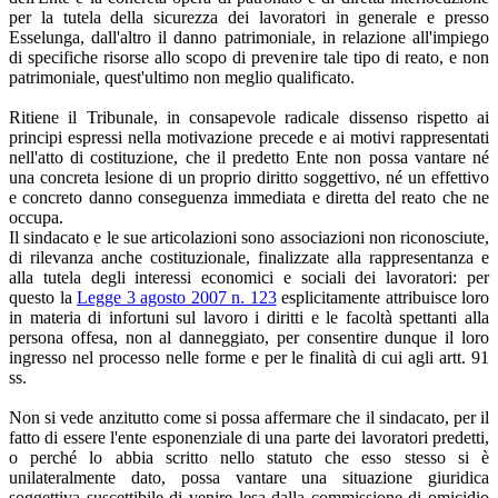
per la tutela della sicurezza dei lavoratori in generale e presso
Esselunga, dall'altro il danno patrimoniale, in relazione all'impiego
di specifiche risorse allo scopo di prevenire tale tipo di reato, e non
patrimoniale, quest'ultimo non meglio qualificato.
Ritiene il Tribunale, in consapevole radicale dissenso rispetto ai
principi espressi nella motivazione precede e ai motivi rappresentati
nell'atto di costituzione, che il predetto Ente non possa vantare né
una concreta lesione di un proprio diritto soggettivo, né un effettivo
e concreto danno conseguenza immediata e diretta del reato che ne
occupa.
Il sindacato e le sue articolazioni sono associazioni non riconosciute,
di rilevanza anche costituzionale, finalizzate alla rappresentanza e
alla tutela degli interessi economici e sociali dei lavoratori: per
questo la
Legge 3 agosto 2007 n. 123
esplicitamente attribuisce loro
in materia di infortuni sul lavoro i diritti e le facoltà spettanti alla
persona offesa, non al danneggiato, per consentire dunque il loro
ingresso nel processo nelle forme e per le finalità di cui agli artt. 91
ss.
Non si vede anzitutto come si possa affermare che il sindacato, per il
fatto di essere l'ente esponenziale di una parte dei lavoratori predetti,
o perché lo abbia scritto nello statuto che esso stesso si è
unilateralmente dato, possa vantare una situazione giuridica
soggettiva suscettibile di venire lesa dalla commissione di omicidio