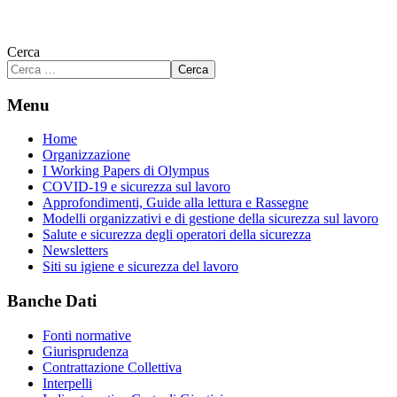
Cerca
Cerca
Menu
Home
Organizzazione
I Working Papers di Olympus
COVID-19 e sicurezza sul lavoro
Approfondimenti, Guide alla lettura e Rassegne
Modelli organizzativi e di gestione della sicurezza sul lavoro
Salute e sicurezza degli operatori della sicurezza
Newsletters
Siti su igiene e sicurezza del lavoro
Banche Dati
Fonti normative
Giurisprudenza
Contrattazione Collettiva
Interpelli