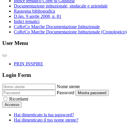
Indice tematico Corte di Giustizia
Documentazione istituzionale, sindacale e aziendale
Rassegna bibliografica
D.lgs. 9 aprile 2008, n. 81
Indici tematici
CoReCo Marche Documentazione Istituzionale
CoReCo Marche Documentazione Istituzionale (Cronologico)
User Menu
PRIN INSPIRE
Login Form
Nome utente
Password
Mostra password
Ricordami
Accesso
Hai dimenticato la tua password?
Hai dimenticato il tuo nome utente?