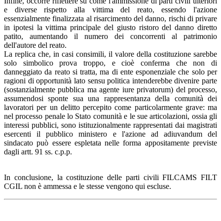
Infine, occorre riflettere su come l'ammissione di parti civili ulteriori
e diverse rispetto alla vittima del reato, essendo l'azione
essenzialmente finalizzata al risarcimento del danno, rischi di privare
in ipotesi la vittima principale del giusto ristoro del danno diretto
patito, aumentando il numero dei concorrenti al patrimonio
dell'autore del reato.
La replica che, in casi consimili, il valore della costituzione sarebbe
solo simbolico prova troppo, e cioè conferma che non di
danneggiato da reato si tratta, ma di ente esponenziale che solo per
ragioni di opportunità lato sensu politica intenderebbe divenire parte
(sostanzialmente pubblica ma agente iure privatorum) del processo,
assumendosi sponte sua una rappresentanza della comunità dei
lavoratori per un delitto percepito come particolarmente grave: ma
nel processo penale lo Stato comunità e le sue articolazioni, ossia gli
interessi pubblici, sono istituzionalmente rappresentati dai magistrati
esercenti il pubblico ministero e l'azione ad adiuvandum del
sindacato può essere espletata nelle forma appositamente previste
dagli artt. 91 ss. c.p.p.
In conclusione, la costituzione delle parti civili FILCAMS FILT
CGIL non è ammessa e le stesse vengono qui escluse.