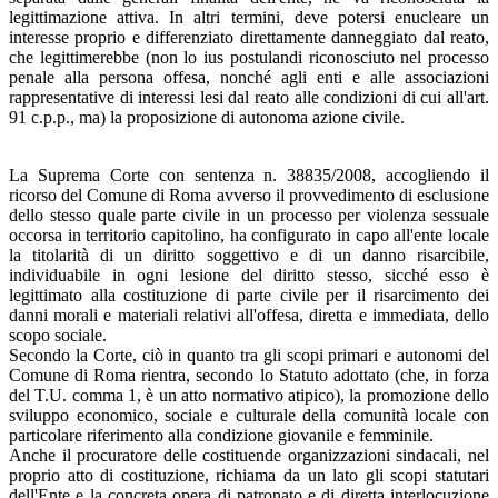
legittimazione attiva. In altri termini, deve potersi enucleare un
interesse proprio e differenziato direttamente danneggiato dal reato,
che legittimerebbe (non lo ius postulandi riconosciuto nel processo
penale alla persona offesa, nonché agli enti e alle associazioni
rappresentative di interessi lesi dal reato alle condizioni di cui all'art.
91 c.p.p., ma) la proposizione di autonoma azione civile.
La Suprema Corte con sentenza n. 38835/2008, accogliendo il
ricorso del Comune di Roma avverso il provvedimento di esclusione
dello stesso quale parte civile in un processo per violenza sessuale
occorsa in territorio capitolino, ha configurato in capo all'ente locale
la titolarità di un diritto soggettivo e di un danno risarcibile,
individuabile in ogni lesione del diritto stesso, sicché esso è
legittimato alla costituzione di parte civile per il risarcimento dei
danni morali e materiali relativi all'offesa, diretta e immediata, dello
scopo sociale.
Secondo la Corte, ciò in quanto tra gli scopi primari e autonomi del
Comune di Roma rientra, secondo lo Statuto adottato (che, in forza
del T.U. comma 1, è un atto normativo atipico), la promozione dello
sviluppo economico, sociale e culturale della comunità locale con
particolare riferimento alla condizione giovanile e femminile.
Anche il procuratore delle costituende organizzazioni sindacali, nel
proprio atto di costituzione, richiama da un lato gli scopi statutari
dell'Ente e la concreta opera di patronato e di diretta interlocuzione