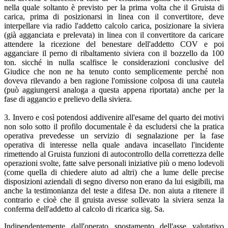
nella quale soltanto è previsto per la prima volta che il Gruista di
carica, prima di posizionarsi in linea con il convertitore, deve
interpellare via radio l'addetto calcolo carica, posizionare la siviera
(già agganciata e prelevata) in linea con il convertitore da caricare
attendere la ricezione del benestare dell'addetto COV e poi
agganciare il perno di ribaltamento siviera con il bozzello da 100
ton. sicché in nulla scalfisce le considerazioni conclusive del
Giudice che non ne ha tenuto conto semplicemente perché non
doveva rilevando a ben ragione l'omissione colposa di una cautela
(può aggiungersi analoga a questa appena riportata) anche per la
fase di aggancio e prelievo della siviera.
3. Invero e così potendosi addivenire all'esame del quarto dei motivi
non solo sotto il profilo documentale è da escludersi che la pratica
operativa prevedesse un servizio di segnalazione per la fase
operativa di interesse nella quale andava incasellato l'incidente
rimettendo al Gruista funzioni di autocontrollo della correttezza delle
operazioni svolte, fatte salve personali iniziative più o meno lodevoli
(come quella di chiedere aiuto ad altri) che a lume delle precise
disposizioni aziendali di segno diverso non erano da lui esigibili, ma
anche la testimonianza del teste a difesa De. non aiuta a ritenere il
contrario e cioè che il gruista avesse sollevato la siviera senza la
conferma dell'addetto al calcolo di ricarica sig. Sa.
Indipendentemente dall'operato spostamento dell'asse valutativo