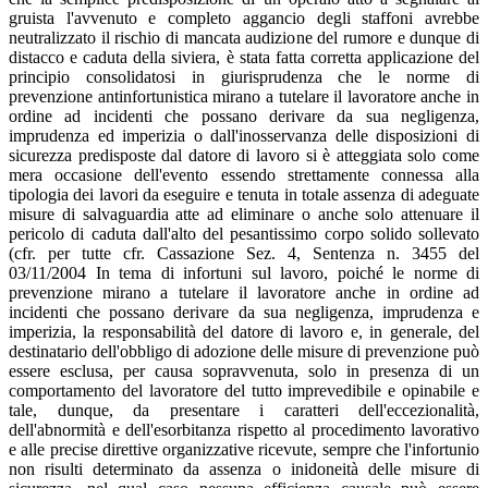
gruista l'avvenuto e completo aggancio degli staffoni avrebbe
neutralizzato il rischio di mancata audizione del rumore e dunque di
distacco e caduta della siviera, è stata fatta corretta applicazione del
principio consolidatosi in giurisprudenza che le norme di
prevenzione antinfortunistica mirano a tutelare il lavoratore anche in
ordine ad incidenti che possano derivare da sua negligenza,
imprudenza ed imperizia o dall'inosservanza delle disposizioni di
sicurezza predisposte dal datore di lavoro si è atteggiata solo come
mera occasione dell'evento essendo strettamente connessa alla
tipologia dei lavori da eseguire e tenuta in totale assenza di adeguate
misure di salvaguardia atte ad eliminare o anche solo attenuare il
pericolo di caduta dall'alto del pesantissimo corpo solido sollevato
(cfr. per tutte cfr. Cassazione Sez. 4, Sentenza n. 3455 del
03/11/2004 In tema di infortuni sul lavoro, poiché le norme di
prevenzione mirano a tutelare il lavoratore anche in ordine ad
incidenti che possano derivare da sua negligenza, imprudenza e
imperizia, la responsabilità del datore di lavoro e, in generale, del
destinatario dell'obbligo di adozione delle misure di prevenzione può
essere esclusa, per causa sopravvenuta, solo in presenza di un
comportamento del lavoratore del tutto imprevedibile e opinabile e
tale, dunque, da presentare i caratteri dell'eccezionalità,
dell'abnormità e dell'esorbitanza rispetto al procedimento lavorativo
e alle precise direttive organizzative ricevute, sempre che l'infortunio
non risulti determinato da assenza o inidoneità delle misure di