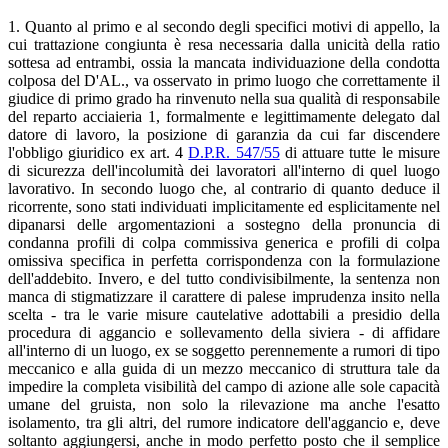
1. Quanto al primo e al secondo degli specifici motivi di appello, la
cui trattazione congiunta è resa necessaria dalla unicità della ratio
sottesa ad entrambi, ossia la mancata individuazione della condotta
colposa del D'AL., va osservato in primo luogo che correttamente il
giudice di primo grado ha rinvenuto nella sua qualità di responsabile
del reparto acciaieria 1, formalmente e legittimamente delegato dal
datore di lavoro, la posizione di garanzia da cui far discendere
l'obbligo giuridico ex art. 4
D.P.R. 547/55
di attuare tutte le misure
di sicurezza dell'incolumità dei lavoratori all'interno di quel luogo
lavorativo. In secondo luogo che, al contrario di quanto deduce il
ricorrente, sono stati individuati implicitamente ed esplicitamente nel
dipanarsi delle argomentazioni a sostegno della pronuncia di
condanna profili di colpa commissiva generica e profili di colpa
omissiva specifica in perfetta corrispondenza con la formulazione
dell'addebito. Invero, e del tutto condivisibilmente, la sentenza non
manca di stigmatizzare il carattere di palese imprudenza insito nella
scelta - tra le varie misure cautelative adottabili a presidio della
procedura di aggancio e sollevamento della siviera - di affidare
all'interno di un luogo, ex se soggetto perennemente a rumori di tipo
meccanico e alla guida di un mezzo meccanico di struttura tale da
impedire la completa visibilità del campo di azione alle sole capacità
umane del gruista, non solo la rilevazione ma anche l'esatto
isolamento, tra gli altri, del rumore indicatore dell'aggancio e, deve
soltanto aggiungersi, anche in modo perfetto posto che il semplice