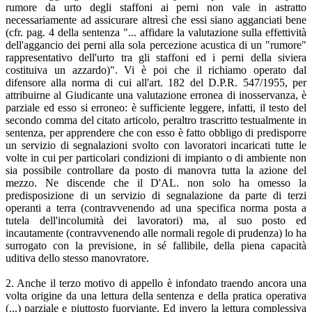
rumore da urto degli staffoni ai perni non vale in astratto
necessariamente ad assicurare altresì che essi siano agganciati bene
(cfr. pag. 4 della sentenza "... affidare la valutazione sulla effettività
dell'aggancio dei perni alla sola percezione acustica di un "rumore"
rappresentativo dell'urto tra gli staffoni ed i perni della siviera
costituiva un azzardo)". Vi è poi che il richiamo operato dal
difensore alla norma di cui all'art. 182 del D.P.R. 547/1955, per
attribuirne al Giudicante una valutazione erronea di inosservanza, è
parziale ed esso si erroneo: è sufficiente leggere, infatti, il testo del
secondo comma del citato articolo, peraltro trascritto testualmente in
sentenza, per apprendere che con esso è fatto obbligo di predisporre
un servizio di segnalazioni svolto con lavoratori incaricati tutte le
volte in cui per particolari condizioni di impianto o di ambiente non
sia possibile controllare da posto di manovra tutta la azione del
mezzo. Ne discende che il D'AL. non solo ha omesso la
predisposizione di un servizio di segnalazione da parte di terzi
operanti a terra (contravvenendo ad una specifica norma posta a
tutela dell'incolumità dei lavoratori) ma, al suo posto ed
incautamente (contravvenendo alle normali regole di prudenza) lo ha
surrogato con la previsione, in sé fallibile, della piena capacità
uditiva dello stesso manovratore.
2. Anche il terzo motivo di appello è infondato traendo ancora una
volta origine da una lettura della sentenza e della pratica operativa
(...) parziale e piuttosto fuorviante. Ed invero la lettura complessiva