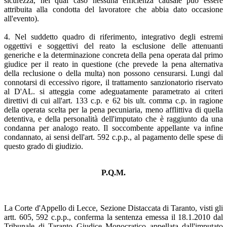
sicurezza, nel qual caso nessuna efficienza causale può essere
attribuita alla condotta del lavoratore che abbia dato occasione
all'evento).
4. Nel suddetto quadro di riferimento, integrativo degli estremi
oggettivi e soggettivi del reato la esclusione delle attenuanti
generiche e la determinazione concreta della pena operata dal primo
giudice per il reato in questione (che prevede la pena alternativa
della reclusione o della multa) non possono censurarsi. Lungi dal
connotarsi di eccessivo rigore, il trattamento sanzionatorio riservato
al D'AL. si atteggia come adeguatamente parametrato ai criteri
direttivi di cui all'art. 133 c.p. e 62 bis ult. comma c.p. in ragione
della operata scelta per la pena pecuniaria, meno afflittiva di quella
detentiva, e della personalità dell'imputato che è raggiunto da una
condanna per analogo reato. Il soccombente appellante va infine
condannato, ai sensi dell'art. 592 c.p.p., al pagamento delle spese di
questo grado di giudizio.
P.Q.M.
La Corte d'Appello di Lecce, Sezione Distaccata di Taranto, visti gli
artt. 605, 592 c.p.p., conferma la sentenza emessa il 18.1.2010 dal
Tribunale di Taranto Giudice Monocratico appellata dall'imputato