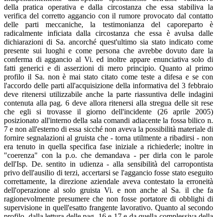
della pratica operativa e dalla circostanza che essa stabiliva la
verifica del corretto aggancio con il rumore provocato dal contatto
delle parti meccaniche, la testimonianza del caporeparto è
radicalmente inficiata dalla circostanza che essa è avulsa dalle
dichiarazioni di Sa. ancorché quest'ultimo sia stato indicato come
presente sui luoghi e come persona che avrebbe dovuto dare la
conferma di aggancio al Vi. ed inoltre appare enunciativa solo di
fatti generici e di asserzioni di mero principio. Quanto al primo
profilo il Sa. non è mai stato citato come teste a difesa e se con
l'accordo delle parti all'acquisizione della informativa del 3 febbraio
deve ritenersi utilizzabile anche la parte riassuntiva delle indagini
contenuta alla pag. 6 deve allora ritenersi alla stregua delle sit rese
che egli si trovasse il giorno dell'incidente (26 aprile 2005)
posizionato all'interno della sala comandi adiacente la fossa bilico n.
7 e non all'esterno di essa sicché non aveva la possibilità materiale di
fornire segnalazioni al gruista che - torna utilmente a ribadirsi - non
era tenuto in quella specifica fase iniziale a richiederle; inoltre in
"coerenza" con la p.o. che demandava - per dirla con le parole
dell'Isp. De. sentito in udienza - alla sensibilità del carropontista
privo dell'ausilio di terzi, accertarsi se l'aggancio fosse stato eseguito
correttamente, la direzione aziendale aveva contestato la erroneità
dell'operazione al solo gruista Vi. e non anche al Sa. il che fa
ragionevolmente presumere che non fosse portatore di obblighi di
supervisione in quell'esatto frangente lavorativo. Quanto al secondo
profilo, dalla lettura delle pag. 16 e 17 e da quella complessiva della