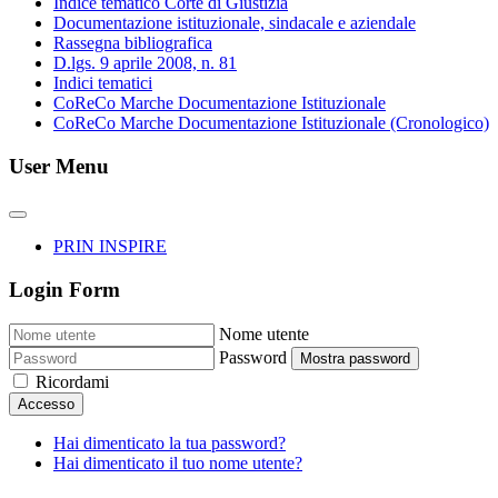
Indice tematico Corte di Giustizia
Documentazione istituzionale, sindacale e aziendale
Rassegna bibliografica
D.lgs. 9 aprile 2008, n. 81
Indici tematici
CoReCo Marche Documentazione Istituzionale
CoReCo Marche Documentazione Istituzionale (Cronologico)
User Menu
PRIN INSPIRE
Login Form
Nome utente
Password
Mostra password
Ricordami
Accesso
Hai dimenticato la tua password?
Hai dimenticato il tuo nome utente?