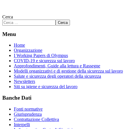
Cerca
Cerca
Menu
Home
Organizzazione
I Working Papers di Olympus
COVID-19 e sicurezza sul lavoro
Approfondimenti, Guide alla lettura e Rassegne
Modelli organizzativi e di gestione della sicurezza sul lavoro
Salute e sicurezza degli operatori della sicurezza
Newsletters
Siti su igiene e sicurezza del lavoro
Banche Dati
Fonti normative
Giurisprudenza
Contrattazione Collettiva
Interpelli