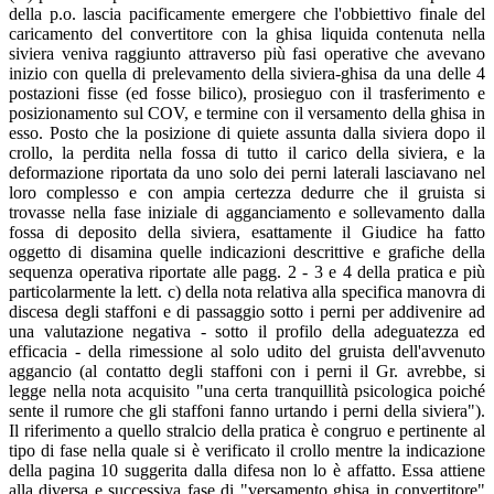
della p.o. lascia pacificamente emergere che l'obbiettivo finale del
caricamento del convertitore con la ghisa liquida contenuta nella
siviera veniva raggiunto attraverso più fasi operative che avevano
inizio con quella di prelevamento della siviera-ghisa da una delle 4
postazioni fisse (ed fosse bilico), prosieguo con il trasferimento e
posizionamento sul COV, e termine con il versamento della ghisa in
esso. Posto che la posizione di quiete assunta dalla siviera dopo il
crollo, la perdita nella fossa di tutto il carico della siviera, e la
deformazione riportata da uno solo dei perni laterali lasciavano nel
loro complesso e con ampia certezza dedurre che il gruista si
trovasse nella fase iniziale di agganciamento e sollevamento dalla
fossa di deposito della siviera, esattamente il Giudice ha fatto
oggetto di disamina quelle indicazioni descrittive e grafiche della
sequenza operativa riportate alle pagg. 2 - 3 e 4 della pratica e più
particolarmente la lett. c) della nota relativa alla specifica manovra di
discesa degli staffoni e di passaggio sotto i perni per addivenire ad
una valutazione negativa - sotto il profilo della adeguatezza ed
efficacia - della rimessione al solo udito del gruista dell'avvenuto
aggancio (al contatto degli staffoni con i perni il Gr. avrebbe, si
legge nella nota acquisito "una certa tranquillità psicologica poiché
sente il rumore che gli staffoni fanno urtando i perni della siviera").
Il riferimento a quello stralcio della pratica è congruo e pertinente al
tipo di fase nella quale si è verificato il crollo mentre la indicazione
della pagina 10 suggerita dalla difesa non lo è affatto. Essa attiene
alla diversa e successiva fase di "versamento ghisa in convertitore"