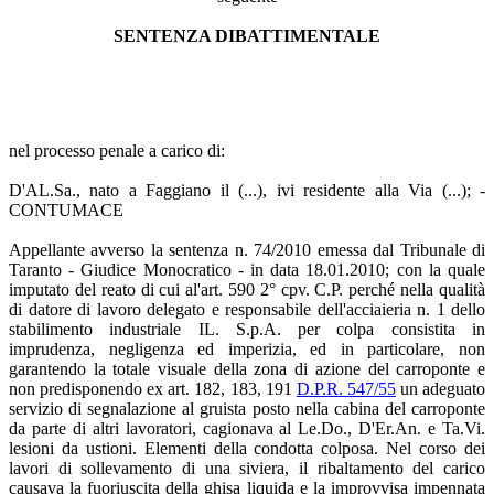
SENTENZA DIBATTIMENTALE
nel processo penale a carico di:
D'AL.Sa., nato a Faggiano il (...), ivi residente alla Via (...); -
CONTUMACE
Appellante avverso la sentenza n. 74/2010 emessa dal Tribunale di
Taranto - Giudice Monocratico - in data 18.01.2010; con la quale
imputato del reato di cui al'art. 590 2° cpv. C.P. perché nella qualità
di datore di lavoro delegato e responsabile dell'acciaieria n. 1 dello
stabilimento industriale IL. S.p.A. per colpa consistita in
imprudenza, negligenza ed imperizia, ed in particolare, non
garantendo la totale visuale della zona di azione del carroponte e
non predisponendo ex art. 182, 183, 191
D.P.R. 547/55
un adeguato
servizio di segnalazione al gruista posto nella cabina del carroponte
da parte di altri lavoratori, cagionava al Le.Do., D'Er.An. e Ta.Vi.
lesioni da ustioni. Elementi della condotta colposa. Nel corso dei
lavori di sollevamento di una siviera, il ribaltamento del carico
causava la fuoriuscita della ghisa liquida e la improvvisa impennata