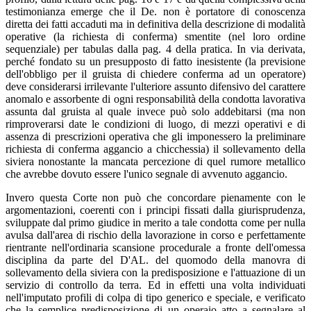
testimonianza emerge che il De. non è portatore di conoscenza
diretta dei fatti accaduti ma in definitiva della descrizione di modalità
operative (la richiesta di conferma) smentite (nel loro ordine
sequenziale) per tabulas dalla pag. 4 della pratica. In via derivata,
perché fondato su un presupposto di fatto inesistente (la previsione
dell'obbligo per il gruista di chiedere conferma ad un operatore)
deve considerarsi irrilevante l'ulteriore assunto difensivo del carattere
anomalo e assorbente di ogni responsabilità della condotta lavorativa
assunta dal gruista al quale invece può solo addebitarsi (ma non
rimproverarsi date le condizioni di luogo, di mezzi operativi e di
assenza di prescrizioni operativa che gli imponessero la preliminare
richiesta di conferma aggancio a chicchessia) il sollevamento della
siviera nonostante la mancata percezione di quel rumore metallico
che avrebbe dovuto essere l'unico segnale di avvenuto aggancio.
Invero questa Corte non può che concordare pienamente con le
argomentazioni, coerenti con i principi fissati dalla giurisprudenza,
sviluppate dal primo giudice in merito a tale condotta come per nulla
avulsa dall'area di rischio della lavorazione in corso e perfettamente
rientrante nell'ordinaria scansione procedurale a fronte dell'omessa
disciplina da parte del D'AL. del quomodo della manovra di
sollevamento della siviera con la predisposizione e l'attuazione di un
servizio di controllo da terra. Ed in effetti una volta individuati
nell'imputato profili di colpa di tipo generico e speciale, e verificato
che la semplice predisposizione di un operaio atto a segnalare al