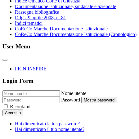
Indice tematico Corte di Giustizia
Documentazione istituzionale, sindacale e aziendale
Rassegna bibliografica
D.lgs. 9 aprile 2008, n. 81
Indici tematici
CoReCo Marche Documentazione Istituzionale
CoReCo Marche Documentazione Istituzionale (Cronologico)
User Menu
PRIN INSPIRE
Login Form
Nome utente
Password
Mostra password
Ricordami
Accesso
Hai dimenticato la tua password?
Hai dimenticato il tuo nome utente?