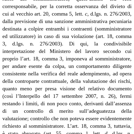
corresponsabile, per la corretta osservanza del divieto di
cui al vecchio art. 20, comma 5, lett.
c
, d.lgs. n. 276/2003,
dalla previsione di una sanzione amministrativa pecuniaria
destinata a colpire entrambi i contraenti (somministratore
ed utilizzatore) in caso di sua violazione (art. 18, comma
3, d.lgs. n. 276/2003). Di qui, la condivisibile
interpretazione del Ministero del lavoro secondo cui
proprio l’art. 18, comma 3, imponeva al somministratore,
per andare esente da colpa, un comportamento diligente
consistente nella verifica del reale adempimento, ad opera
della controparte contrattuale, della valutazione dei rischi,
quanto meno per presa visione del relativo documento
(così l’Interpello del 17 settembre 2007, n. 26), fermi
restando i limiti, di non poco conto, derivanti dall’assenza
di un controllo di merito sull’adeguatezza della
valutazione; controllo che non poteva essere evidentemente
richiesto al somministratore. L’art. 18, comma 3, tuttavia,
è stato abrogato (art. 55, comma 1, lett.
d
, d.lgs. n.