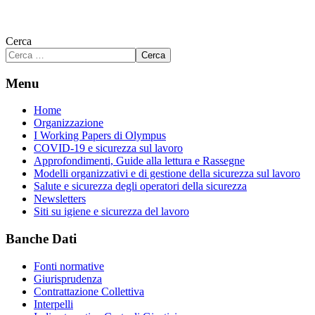
Cerca
Cerca
Menu
Home
Organizzazione
I Working Papers di Olympus
COVID-19 e sicurezza sul lavoro
Approfondimenti, Guide alla lettura e Rassegne
Modelli organizzativi e di gestione della sicurezza sul lavoro
Salute e sicurezza degli operatori della sicurezza
Newsletters
Siti su igiene e sicurezza del lavoro
Banche Dati
Fonti normative
Giurisprudenza
Contrattazione Collettiva
Interpelli