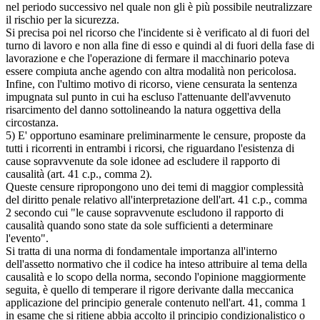
nel periodo successivo nel quale non gli è più possibile neutralizzare
il rischio per la sicurezza.
Si precisa poi nel ricorso che l'incidente si è verificato al di fuori del
turno di lavoro e non alla fine di esso e quindi al di fuori della fase di
lavorazione e che l'operazione di fermare il macchinario poteva
essere compiuta anche agendo con altra modalità non pericolosa.
Infine, con l'ultimo motivo di ricorso, viene censurata la sentenza
impugnata sul punto in cui ha escluso l'attenuante dell'avvenuto
risarcimento del danno sottolineando la natura oggettiva della
circostanza.
5) E' opportuno esaminare preliminarmente le censure, proposte da
tutti i ricorrenti in entrambi i ricorsi, che riguardano l'esistenza di
cause sopravvenute da sole idonee ad escludere il rapporto di
causalità (art. 41 c.p., comma 2).
Queste censure ripropongono uno dei temi di maggior complessità
del diritto penale relativo all'interpretazione dell'art. 41 c.p., comma
2 secondo cui "le cause sopravvenute escludono il rapporto di
causalità quando sono state da sole sufficienti a determinare
l'evento".
Si tratta di una norma di fondamentale importanza all'interno
dell'assetto normativo che il codice ha inteso attribuire al tema della
causalità e lo scopo della norma, secondo l'opinione maggiormente
seguita, è quello di temperare il rigore derivante dalla meccanica
applicazione del principio generale contenuto nell'art. 41, comma 1
in esame che si ritiene abbia accolto il principio condizionalistico o