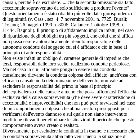
causali, perchè è da escludere..... che la seconda omissione sia fatto
eccezionale sopravvenuto da solo sufficiente a produrre l'evento".
Questo orientamento è stato ribadito più volte dalla giurisprudenza
di legittimità (v. Cass., sez. 4, 7 novembre 2001 n. 7725, Burali;
Troiano; 26 maggio 1999 n. 8006, Cattaneo; 1 ottobre 1998 n.
11444, Bagnoli). Il principio di affidamento implica infatti, nel caso
di ripartizione degli obblighi tra più soggetti, che colui che si affida
non possa essere automaticamente ritenuto responsabile delle
autonome condotte del soggetto cui si è affidato; e ciò in base al
principio di autoresponsabilità.
Non esiste infatti un obbligo di carattere generale di impedire che
terzi, responsabili delle loro scelte, realizzino condotte pericolose.
Ma nel caso in cui l'affidante ponga in essere una condotta
causalmente rilevante la condotta colposa dell'affidato, anch'essa con
efficacia causale nella determinazione dell'evento, non vale ad
escludere la responsabilità del primo in base al principio
dell'equivalenza delle cause e a meno che possa affermarsi l'efficacia
esclusiva della causa sopravvenuta (che deve avere caratteristiche di
eccezionalità e imprevedibilità) che non può però ravvisarsi nel caso
di un comportamento colposo che abbia creato i presupposti per il
verificarsi dell'evento dannoso e sul quale non siano intervenute
modifiche rilevanti per eliminare le situazioni di pericolo che questo
comportamento aveva creato o esaltato.
Diversamente, per escludere la continuità in esame, è necessario che
la condotta sopravvenuta abbia fatto venir meno la situazione di