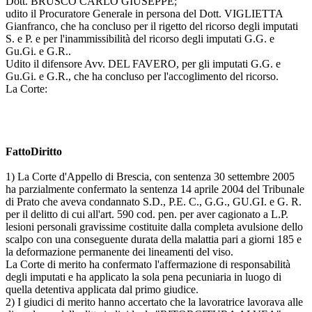
Dott. BRUSCO CARLO GIUSEPPE;
udito il Procuratore Generale in persona del Dott. VIGLIETTA
Gianfranco, che ha concluso per il rigetto del ricorso degli imputati
S. e P. e per l'inammissibilità del ricorso degli imputati G.G. e
Gu.Gi. e G.R..
Udito il difensore Avv. DEL FAVERO, per gli imputati G.G. e
Gu.Gi. e G.R., che ha concluso per l'accoglimento del ricorso.
La Corte:
FattoDiritto
1) La Corte d'Appello di Brescia, con sentenza 30 settembre 2005
ha parzialmente confermato la sentenza 14 aprile 2004 del Tribunale
di Prato che aveva condannato S.D., P.E. C., G.G., GU.GI. e G. R.
per il delitto di cui all'art. 590 cod. pen. per aver cagionato a L.P.
lesioni personali gravissime costituite dalla completa avulsione dello
scalpo con una conseguente durata della malattia pari a giorni 185 e
la deformazione permanente dei lineamenti del viso.
La Corte di merito ha confermato l'affermazione di responsabilità
degli imputati e ha applicato la sola pena pecuniaria in luogo di
quella detentiva applicata dal primo giudice.
2) I giudici di merito hanno accertato che la lavoratrice lavorava alle