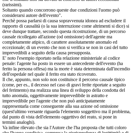
(rarissimi).
Soltanto quando concorrono queste due condizioni l'uomo può
considerarsi autore dell'evento".
Perchè possa parlarsi di causa sopravvenuta idonea ad escludere il
rapporto di causalità (o la sua interruzione come altrimenti si dice) si
deve dunque trattare, secondo questa ricostruzione, di un percorso
causale ricollegato all'azione (od omissione) dell'agente ma
completamente atipico, di carattere assolutamente anomalo ed
eccezionale; di un evento che non si verifica se non in casi del tutto
imprevedibili a seguito della causa presupposta.
E' noto l'esempio riportato nella relazione ministeriale al codice
penale: l'agente ha posto in essere un antecedente dell'evento (ha
ferito la persona offesa) ma la morte è stata determinata dall'incendio
dell'ospedale nel quale il ferito era stato ricoverato.
Il che, appunto, non solo non costituisce il percorso causale tipico
(come, per es., il decesso nel caso di gravi ferite riportate a seguito
del ferimento) ma realizza una linea di sviluppo della condotta del
tutto anomala, oggettivamente imprevedibile in astratto e
imprevedibile per l'agente che non può anticipatamente
rappresentarla come conseguente alla sua azione od omissione
(quest'ultimo versante riguarda l'elemento soggettivo ma il problema,
dal punto di vista dell'elemento oggettivo del reato, si pone in
termini analoghi).
Va infine rilevato che sia l'Autore che l'ha proposta che tutti coloro
che l'hanno condivisa, compresa la giurisprudenza di legittimità e di