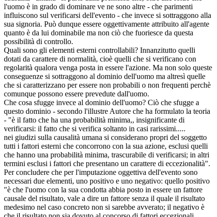
l'uomo è in grado di dominare ve ne sono altre - che parimenti
influiscono sul verificarsi dell'evento - che invece si sottraggono alla
sua signoria. Può dunque essere oggettivamente attribuito all'agente
quanto è da lui dominabile ma non ciò che fuoriesce da questa
possibilità di controllo.
Quali sono gli elementi esterni controllabili? Innanzitutto quelli
dotati da carattere di normalità, cioè quelli che si verificano con
regolarità qualora venga posta in essere l'azione. Ma non solo queste
conseguenze si sottraggono al dominio dell'uomo ma altresì quelle
che si caratterizzano per essere non probabili o non frequenti perchè
comunque possono essere prevedute dall'uomo.
Che cosa sfugge invece al dominio dell'uomo? Ciò che sfugge a
questo dominio - secondo l'illustre Autore che ha formulato la teoria
- "è il fatto che ha una probabilità minima,, insignificante di
verificarsi: il fatto che si verifica soltanto in casi rarissimi.....
nei giudizi sulla causalità umana si considerano propri del soggetto
tutti i fattori esterni che concorrono con la sua azione, esclusi quelli
che hanno una probabilità minima, trascurabile di verificarsi; in altri
termini esclusi i fattori che presentano un carattere di eccezionalità".
Per concludere che per l'imputazione oggettiva dell'evento sono
necessari due elementi, uno positivo e uno negativo: quello positivo
"è che l'uomo con la sua condotta abbia posto in essere un fattore
causale del risultato, vale a dire un fattore senza il quale il risultato
medesimo nel caso concreto non si sarebbe avverato; il negativo è
che il risultato non sia dovuto al concorso di fattori eccezionali