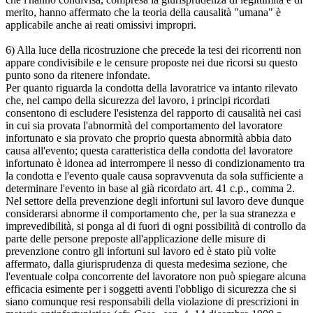
merito, hanno affermato che la teoria della causalità "umana" è
applicabile anche ai reati omissivi impropri.
6) Alla luce della ricostruzione che precede la tesi dei ricorrenti non
appare condivisibile e le censure proposte nei due ricorsi su questo
punto sono da ritenere infondate.
Per quanto riguarda la condotta della lavoratrice va intanto rilevato
che, nel campo della sicurezza del lavoro, i principi ricordati
consentono di escludere l'esistenza del rapporto di causalità nei casi
in cui sia provata l'abnormità del comportamento del lavoratore
infortunato e sia provato che proprio questa abnormità abbia dato
causa all'evento; questa caratteristica della condotta del lavoratore
infortunato è idonea ad interrompere il nesso di condizionamento tra
la condotta e l'evento quale causa sopravvenuta da sola sufficiente a
determinare l'evento in base al già ricordato art. 41 c.p., comma 2.
Nel settore della prevenzione degli infortuni sul lavoro deve dunque
considerarsi abnorme il comportamento che, per la sua stranezza e
imprevedibilità, si ponga al di fuori di ogni possibilità di controllo da
parte delle persone preposte all'applicazione delle misure di
prevenzione contro gli infortuni sul lavoro ed è stato più volte
affermato, dalla giurisprudenza di questa medesima sezione, che
l'eventuale colpa concorrente del lavoratore non può spiegare alcuna
efficacia esimente per i soggetti aventi l'obbligo di sicurezza che si
siano comunque resi responsabili della violazione di prescrizioni in