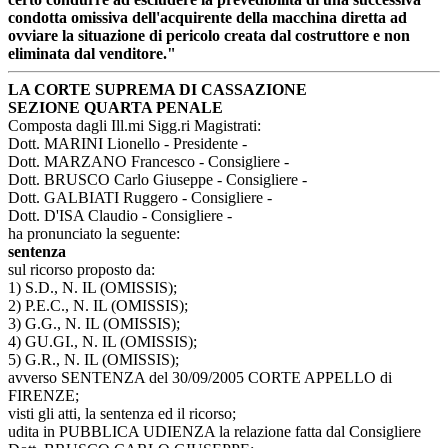
condotta omissiva dell'acquirente della macchina diretta ad
ovviare la situazione di pericolo creata dal costruttore e non
eliminata dal venditore."
LA CORTE SUPREMA DI CASSAZIONE
SEZIONE QUARTA PENALE
Composta dagli Ill.mi Sigg.ri Magistrati:
Dott. MARINI Lionello - Presidente -
Dott. MARZANO Francesco - Consigliere -
Dott. BRUSCO Carlo Giuseppe - Consigliere -
Dott. GALBIATI Ruggero - Consigliere -
Dott. D'ISA Claudio - Consigliere -
ha pronunciato la seguente:
sentenza
sul ricorso proposto da:
1) S.D., N. IL (OMISSIS);
2) P.E.C., N. IL (OMISSIS);
3) G.G., N. IL (OMISSIS);
4) GU.GI., N. IL (OMISSIS);
5) G.R., N. IL (OMISSIS);
avverso SENTENZA del 30/09/2005 CORTE APPELLO di
FIRENZE;
visti gli atti, la sentenza ed il ricorso;
udita in PUBBLICA UDIENZA la relazione fatta dal Consigliere