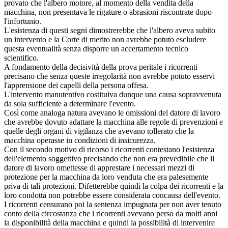
provato che l'albero motore, al momento della vendita della
macchina, non presentava le rigature o abrasioni riscontrate dopo
l'infortunio.
L'esistenza di questi segni dimostrerebbe che l'albero aveva subito
un intervento e la Corte di merito non avrebbe potuto escludere
questa eventualità senza disporre un accertamento tecnico
scientifico.
A fondamento della decisività della prova peritale i ricorrenti
precisano che senza queste irregolarità non avrebbe potuto esservi
l'apprensione dei capelli della persona offesa.
L'intervento manutentivo costituiva dunque una causa sopravvenuta
da sola sufficiente a determinare l'evento.
Così come analoga natura avevano le omissioni del datore di lavoro
che avrebbe dovuto adattare la macchina alle regole di prevenzioni e
quelle degli organi di vigilanza che avevano tollerato che la
macchina operasse in condizioni di insicurezza.
Con il secondo motivo di ricorso i ricorrenti contestano l'esistenza
dell'elemento soggettivo precisando che non era prevedibile che il
datore di lavoro omettesse di apprestare i necessari mezzi di
protezione per la macchina da loro venduta che era palesemente
priva di tali protezioni. Difetterebbe quindi la colpa dei ricorrenti e la
loro condotta non potrebbe essere considerata concausa dell'evento.
I ricorrenti censurano poi la sentenza impugnata per non aver tenuto
conto della circostanza che i ricorrenti avevano perso da molti anni
la disponibilità della macchina e quindi la possibilità di intervenire