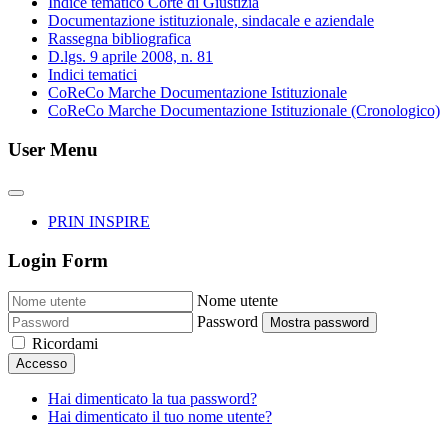
Indice tematico Corte di Giustizia
Documentazione istituzionale, sindacale e aziendale
Rassegna bibliografica
D.lgs. 9 aprile 2008, n. 81
Indici tematici
CoReCo Marche Documentazione Istituzionale
CoReCo Marche Documentazione Istituzionale (Cronologico)
User Menu
PRIN INSPIRE
Login Form
Nome utente
Password
Mostra password
Ricordami
Accesso
Hai dimenticato la tua password?
Hai dimenticato il tuo nome utente?