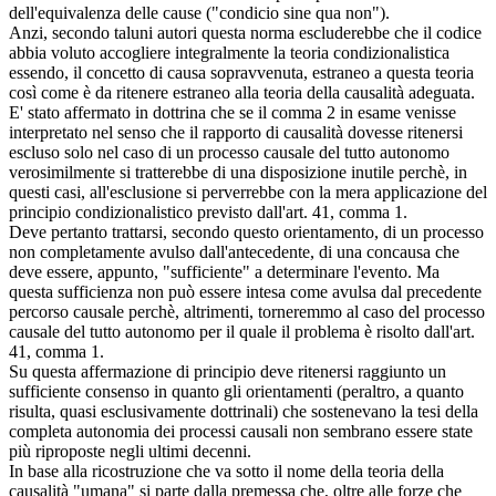
dell'equivalenza delle cause ("condicio sine qua non").
Anzi, secondo taluni autori questa norma escluderebbe che il codice
abbia voluto accogliere integralmente la teoria condizionalistica
essendo, il concetto di causa sopravvenuta, estraneo a questa teoria
così come è da ritenere estraneo alla teoria della causalità adeguata.
E' stato affermato in dottrina che se il comma 2 in esame venisse
interpretato nel senso che il rapporto di causalità dovesse ritenersi
escluso solo nel caso di un processo causale del tutto autonomo
verosimilmente si tratterebbe di una disposizione inutile perchè, in
questi casi, all'esclusione si perverrebbe con la mera applicazione del
principio condizionalistico previsto dall'art. 41, comma 1.
Deve pertanto trattarsi, secondo questo orientamento, di un processo
non completamente avulso dall'antecedente, di una concausa che
deve essere, appunto, "sufficiente" a determinare l'evento. Ma
questa sufficienza non può essere intesa come avulsa dal precedente
percorso causale perchè, altrimenti, torneremmo al caso del processo
causale del tutto autonomo per il quale il problema è risolto dall'art.
41, comma 1.
Su questa affermazione di principio deve ritenersi raggiunto un
sufficiente consenso in quanto gli orientamenti (peraltro, a quanto
risulta, quasi esclusivamente dottrinali) che sostenevano la tesi della
completa autonomia dei processi causali non sembrano essere state
più riproposte negli ultimi decenni.
In base alla ricostruzione che va sotto il nome della teoria della
causalità "umana" si parte dalla premessa che, oltre alle forze che