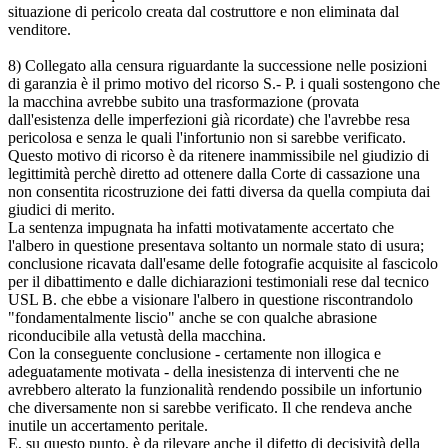
situazione di pericolo creata dal costruttore e non eliminata dal
venditore.
8) Collegato alla censura riguardante la successione nelle posizioni
di garanzia è il primo motivo del ricorso S.- P. i quali sostengono che
la macchina avrebbe subito una trasformazione (provata
dall'esistenza delle imperfezioni già ricordate) che l'avrebbe resa
pericolosa e senza le quali l'infortunio non si sarebbe verificato.
Questo motivo di ricorso è da ritenere inammissibile nel giudizio di
legittimità perchè diretto ad ottenere dalla Corte di cassazione una
non consentita ricostruzione dei fatti diversa da quella compiuta dai
giudici di merito.
La sentenza impugnata ha infatti motivatamente accertato che
l'albero in questione presentava soltanto un normale stato di usura;
conclusione ricavata dall'esame delle fotografie acquisite al fascicolo
per il dibattimento e dalle dichiarazioni testimoniali rese dal tecnico
USL B. che ebbe a visionare l'albero in questione riscontrandolo
"fondamentalmente liscio" anche se con qualche abrasione
riconducibile alla vetustà della macchina.
Con la conseguente conclusione - certamente non illogica e
adeguatamente motivata - della inesistenza di interventi che ne
avrebbero alterato la funzionalità rendendo possibile un infortunio
che diversamente non si sarebbe verificato. Il che rendeva anche
inutile un accertamento peritale.
E, su questo punto, è da rilevare anche il difetto di decisività della