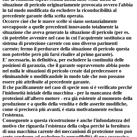
situazione di pericolo originariamente provocata ovvero l'abbia
in tal modo modificata da escludere la riconducibilità al
precedente garante della scelta operata.
Occorre cioè che le nuove scelte si siano sostanzialmente
sovrapposte a quelle precedenti innovando totalmente la
situazione che aveva generato la situazione di pericolo (per es.
ciò potrebbe avvenire nel caso in cui l'acquirente sostituisca un
sistema di protezione carente con uno diverso parimenti
carente;
fermo il perdurare della situazione di pericolo questa
non potrebbe però più farsi risalire al primo garante).
E' necessario, in definitiva, per escludere la continuità delle
posizioni di garanzia, che il garante sopravvenuto abbia posto
nel nulla le situazioni di pericolo create dal predecessore o
eliminandole o modificandole in modo tale che non possano
essere più attribuite al precedente garante.
Il che pacificamente nel caso di specie non si è verificato perchè
l'inidoneità iniziale della macchina - per la mancanza delle
protezioni all'albero motore - era già esistente al momento della
produzione e a quello della vendita e delle asserite modifiche,
come si preciserà più avanti, è stata motivatamente esclusa
l'esistenza.
Conseguente a questa ricostruzione è anche l'infondatezza del
motivo che riguarda l'esistenza della colpa perchè la fornitura
di una macchina carente dei meccanismi di protezione non può
certo condurre ad escludere la prevedibilità di una successiva