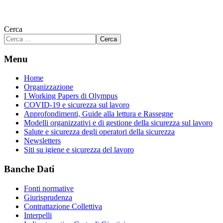
Cerca
Cerca
Menu
Home
Organizzazione
I Working Papers di Olympus
COVID-19 e sicurezza sul lavoro
Approfondimenti, Guide alla lettura e Rassegne
Modelli organizzativi e di gestione della sicurezza sul lavoro
Salute e sicurezza degli operatori della sicurezza
Newsletters
Siti su igiene e sicurezza del lavoro
Banche Dati
Fonti normative
Giurisprudenza
Contrattazione Collettiva
Interpelli