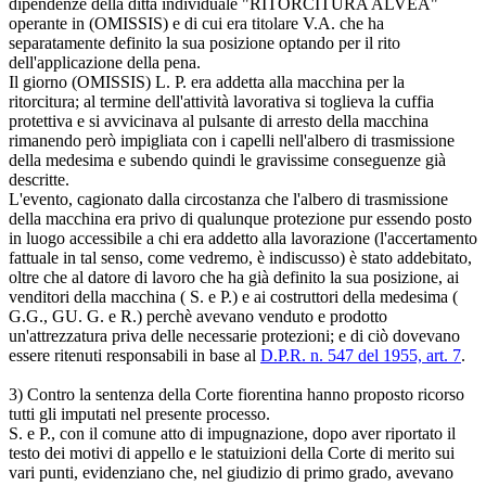
dipendenze della ditta individuale "RITORCITURA ALVEA"
operante in (OMISSIS) e di cui era titolare V.A. che ha
separatamente definito la sua posizione optando per il rito
dell'applicazione della pena.
Il giorno (OMISSIS) L. P. era addetta alla macchina per la
ritorcitura; al termine dell'attività lavorativa si toglieva la cuffia
protettiva e si avvicinava al pulsante di arresto della macchina
rimanendo però impigliata con i capelli nell'albero di trasmissione
della medesima e subendo quindi le gravissime conseguenze già
descritte.
L'evento, cagionato dalla circostanza che l'albero di trasmissione
della macchina era privo di qualunque protezione pur essendo posto
in luogo accessibile a chi era addetto alla lavorazione (l'accertamento
fattuale in tal senso, come vedremo, è indiscusso) è stato addebitato,
oltre che al datore di lavoro che ha già definito la sua posizione, ai
venditori della macchina ( S. e P.) e ai costruttori della medesima (
G.G., GU. G. e R.) perchè avevano venduto e prodotto
un'attrezzatura priva delle necessarie protezioni; e di ciò dovevano
essere ritenuti responsabili in base al
D.P.R. n. 547 del 1955, art. 7
.
3) Contro la sentenza della Corte fiorentina hanno proposto ricorso
tutti gli imputati nel presente processo.
S. e P., con il comune atto di impugnazione, dopo aver riportato il
testo dei motivi di appello e le statuizioni della Corte di merito sui
vari punti, evidenziano che, nel giudizio di primo grado, avevano