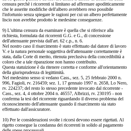
censura perchè i ricorrenti si limitano ad affermare apoditticamente
che le asserite modifiche dell'albero avrebbero reso possibile
l'infortunio senza spiegare le ragioni per cui un albero perfettamente
liscio non avrebbe prodotto le medesime conseguenze.
9) L'ultima censura da esaminare è quella che si riferisce alla
richiesta, formulata dai ricorrenti G.G. e G., di concessione
dell'attenuante prevista dall'art. 62 c.p., n. 6.
Nel nostro caso il risarcimento è stato effettuato dal datore di lavoro
V. e la natura personale soggettiva dell'attenuante correttamente è
stata, dalla Corte di merito, ritenuta preclusiva della concedibilità a
coloro che a tale riparazione non hanno contribuito.
Questa statuizione è da ritenere corretta e conforme all'orientamento
della giurisprudenza di legittimità.
Nel medesimo senso si vedano Cass., sez. 5, 25 febbraio 2000 n.
996, Fagioli, rv. 216459; sez. 1, 17 gennaio 1997 n. 2658, Lo Nero,
rv. 224237; del resto lo stesso precedente invocato dal ricorrente -
Cass., sez. 4, 4 ottobre 2004 n. 46557, Albrizzi, rv. 230195 - non
conferma la tesi del ricorrente riguardando il diverso problema del
riconoscimento dell'attenuante quando il risarcimento sia stato
effettuato dall'assicuratore.
10) Per le considerazioni svolte i ricorsi devono essere rigettati. Al
rigetto consegue la condanna dei ricorrenti in solido al pagamento
delle spese processuali.