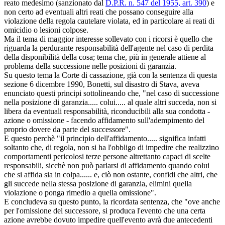
reato medesimo (sanzionato dal
D.P.R. n. 547 del 1955, art. 390
) e
non certo ad eventuali altri reati che possano conseguire alla
violazione della regola cautelare violata, ed in particolare ai reati di
omicidio o lesioni colpose.
Ma il tema di maggior interesse sollevato con i ricorsi è quello che
riguarda la perdurante responsabilità dell'agente nel caso di perdita
della disponibilità della cosa; tema che, più in generale attiene al
problema della successione nelle posizioni di garanzia.
Su questo tema la Corte di cassazione, già con la sentenza di questa
sezione 6 dicembre 1990, Bonetti, sul disastro di Stava, aveva
enunciato questi principi sottolineando che, "nel caso di successione
nella posizione di garanzia..... colui..... al quale altri succeda, non si
libera da eventuali responsabilità, riconducibili alla sua condotta -
azione o omissione - facendo affidamento sull'adempimento del
proprio dovere da parte del successore".
E questo perchè "il principio dell'affidamento..... significa infatti
soltanto che, di regola, non si ha l'obbligo di impedire che realizzino
comportamenti pericolosi terze persone altrettanto capaci di scelte
responsabili, sicchè non può parlarsi di affidamento quando colui
che si affida sia in colpa...... e, ciò non ostante, confidi che altri, che
gli succede nella stessa posizione di garanzia, elimini quella
violazione o ponga rimedio a quella omissione".
E concludeva su questo punto, la ricordata sentenza, che "ove anche
per l'omissione del successore, si produca l'evento che una certa
azione avrebbe dovuto impedire quell'evento avrà due antecedenti