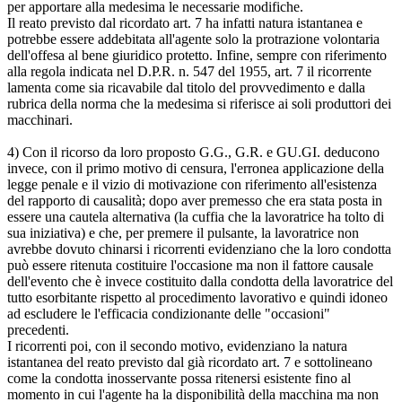
per apportare alla medesima le necessarie modifiche.
Il reato previsto dal ricordato art. 7 ha infatti natura istantanea e
potrebbe essere addebitata all'agente solo la protrazione volontaria
dell'offesa al bene giuridico protetto. Infine, sempre con riferimento
alla regola indicata nel D.P.R. n. 547 del 1955, art. 7 il ricorrente
lamenta come sia ricavabile dal titolo del provvedimento e dalla
rubrica della norma che la medesima si riferisce ai soli produttori dei
macchinari.
4) Con il ricorso da loro proposto G.G., G.R. e GU.GI. deducono
invece, con il primo motivo di censura, l'erronea applicazione della
legge penale e il vizio di motivazione con riferimento all'esistenza
del rapporto di causalità; dopo aver premesso che era stata posta in
essere una cautela alternativa (la cuffia che la lavoratrice ha tolto di
sua iniziativa) e che, per premere il pulsante, la lavoratrice non
avrebbe dovuto chinarsi i ricorrenti evidenziano che la loro condotta
può essere ritenuta costituire l'occasione ma non il fattore causale
dell'evento che è invece costituito dalla condotta della lavoratrice del
tutto esorbitante rispetto al procedimento lavorativo e quindi idoneo
ad escludere le l'efficacia condizionante delle "occasioni"
precedenti.
I ricorrenti poi, con il secondo motivo, evidenziano la natura
istantanea del reato previsto dal già ricordato art. 7 e sottolineano
come la condotta inosservante possa ritenersi esistente fino al
momento in cui l'agente ha la disponibilità della macchina ma non