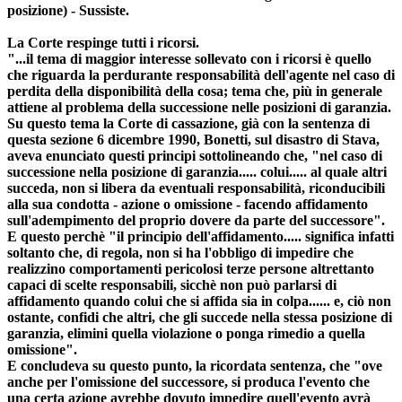
posizione) - Sussiste.
La Corte respinge tutti i ricorsi.
"...il tema di maggior interesse sollevato con i ricorsi è quello
che riguarda la perdurante responsabilità dell'agente nel caso di
perdita della disponibilità della cosa; tema che, più in generale
attiene al problema della successione nelle posizioni di garanzia.
Su questo tema la Corte di cassazione, già con la sentenza di
questa sezione 6 dicembre 1990, Bonetti, sul disastro di Stava,
aveva enunciato questi principi sottolineando che, "nel caso di
successione nella posizione di garanzia..... colui..... al quale altri
succeda, non si libera da eventuali responsabilità, riconducibili
alla sua condotta - azione o omissione - facendo affidamento
sull'adempimento del proprio dovere da parte del successore".
E questo perchè "il principio dell'affidamento..... significa infatti
soltanto che, di regola, non si ha l'obbligo di impedire che
realizzino comportamenti pericolosi terze persone altrettanto
capaci di scelte responsabili, sicchè non può parlarsi di
affidamento quando colui che si affida sia in colpa...... e, ciò non
ostante, confidi che altri, che gli succede nella stessa posizione di
garanzia, elimini quella violazione o ponga rimedio a quella
omissione".
E concludeva su questo punto, la ricordata sentenza, che "ove
anche per l'omissione del successore, si produca l'evento che
una certa azione avrebbe dovuto impedire quell'evento avrà