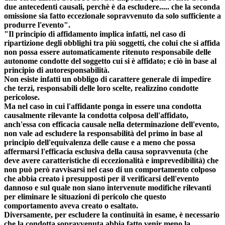
due antecedenti causali, perchè è da escludere..... che la seconda
omissione sia fatto eccezionale sopravvenuto da solo sufficiente a
produrre l'evento".
"Il principio di affidamento implica infatti, nel caso di
ripartizione degli obblighi tra più soggetti, che colui che si affida
non possa essere automaticamente ritenuto responsabile delle
autonome condotte del soggetto cui si è affidato; e ciò in base al
principio di autoresponsabilità.
Non esiste infatti un obbligo di carattere generale di impedire
che terzi, responsabili delle loro scelte, realizzino condotte
pericolose.
Ma nel caso in cui l'affidante ponga in essere una condotta
causalmente rilevante la condotta colposa dell'affidato,
anch'essa con efficacia causale nella determinazione dell'evento,
non vale ad escludere la responsabilità del primo in base al
principio dell'equivalenza delle cause e a meno che possa
affermarsi l'efficacia esclusiva della causa sopravvenuta (che
deve avere caratteristiche di eccezionalità e imprevedibilità) che
non può però ravvisarsi nel caso di un comportamento colposo
che abbia creato i presupposti per il verificarsi dell'evento
dannoso e sul quale non siano intervenute modifiche rilevanti
per eliminare le situazioni di pericolo che questo
comportamento aveva creato o esaltato.
Diversamente, per escludere la continuità in esame, è necessario
che la condotta sopravvenuta abbia fatto venir meno la