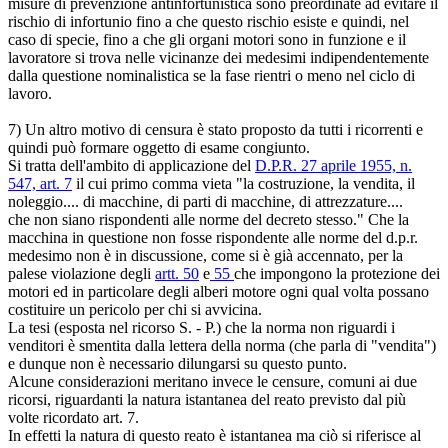
misure di prevenzione antinfortunistica sono preordinate ad evitare il
rischio di infortunio fino a che questo rischio esiste e quindi, nel
caso di specie, fino a che gli organi motori sono in funzione e il
lavoratore si trova nelle vicinanze dei medesimi indipendentemente
dalla questione nominalistica se la fase rientri o meno nel ciclo di
lavoro.
7) Un altro motivo di censura è stato proposto da tutti i ricorrenti e
quindi può formare oggetto di esame congiunto.
Si tratta dell'ambito di applicazione del
D.P.R. 27 aprile 1955, n.
547, art. 7
il cui primo comma vieta "la costruzione, la vendita, il
noleggio.... di macchine, di parti di macchine, di attrezzature....
che non siano rispondenti alle norme del decreto stesso." Che la
macchina in questione non fosse rispondente alle norme del d.p.r.
medesimo non è in discussione, come si è già accennato, per la
palese violazione degli
artt. 50
e
55
che impongono la protezione dei
motori ed in particolare degli alberi motore ogni qual volta possano
costituire un pericolo per chi si avvicina.
La tesi (esposta nel ricorso S. - P.) che la norma non riguardi i
venditori è smentita dalla lettera della norma (che parla di "vendita")
e dunque non è necessario dilungarsi su questo punto.
Alcune considerazioni meritano invece le censure, comuni ai due
ricorsi, riguardanti la natura istantanea del reato previsto dal più
volte ricordato art. 7.
In effetti la natura di questo reato è istantanea ma ciò si riferisce al