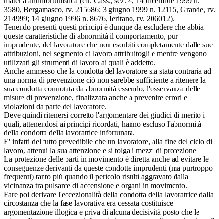
materia antinfortunistica (cfr. Cass., sez. 4, 14 dicembre 1999 n.
3580, Bergamasco, rv. 215686; 3 giugno 1999 n. 12115, Grande, rv.
214999; 14 giugno 1996 n. 8676, Ieritano, rv. 206012).
Tenendo presenti questi principi è dunque da escludere che abbia
queste caratteristiche di abnormità il comportamento, pur
imprudente, del lavoratore che non esorbiti completamente dalle sue
attribuzioni, nel segmento di lavoro attribuitogli e mentre vengono
utilizzati gli strumenti di lavoro ai quali è addetto.
Anche ammesso che la condotta del lavoratore sia stata contraria ad
una norma di prevenzione ciò non sarebbe sufficiente a ritenere la
sua condotta connotata da abnormità essendo, l'osservanza delle
misure di prevenzione, finalizzata anche a prevenire errori e
violazioni da parte del lavoratore.
Deve quindi ritenersi corretto l'argomentare dei giudici di merito i
quali, attenendosi ai principi ricordati, hanno escluso l'abnormità
della condotta della lavoratrice infortunata.
E' infatti del tutto prevedibile che un lavoratore, alla fine del ciclo di
lavoro, attenui la sua attenzione e si tolga i mezzi di protezione.
La protezione delle parti in movimento è diretta anche ad evitare le
conseguenze derivanti da queste condotte imprudenti (ma purtroppo
frequenti) tanto più quando il pericolo risulti aggravato dalla
vicinanza tra pulsante di accensione e organi in movimento.
Fare poi derivare l'eccezionalità della condotta della lavoratrice dalla
circostanza che la fase lavorativa era cessata costituisce
argomentazione illogica e priva di alcuna decisività posto che le