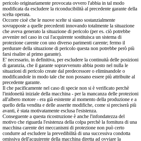
pericolo originariamente provocata ovvero l'abbia in tal modo
modificata da escludere la riconducibilità al precedente garante della
scelta operata.
Occorre cioè che le nuove scelte si siano sostanzialmente
sovrapposte a quelle precedenti innovando totalmente la situazione
che aveva generato la situazione di pericolo (per es. ciò potrebbe
avvenire nel caso in cui l'acquirente sostituisca un sistema di
protezione carente con uno diverso parimenti carente; fermo il
perdurare della situazione di pericolo questa non potrebbe però più
farsi risalire al primo garante).
E' necessario, in definitiva, per escludere la continuità delle posizioni
di garanzia, che il garante sopravvenuto abbia posto nel nulla le
situazioni di pericolo create dal predecessore o eliminandole o
modificandole in modo tale che non possano essere più attribuite al
precedente garante.
Il che pacificamente nel caso di specie non si è verificato perchè
l'inidoneità iniziale della macchina - per la mancanza delle protezioni
all'albero motore - era già esistente al momento della produzione e a
quello della vendita e delle asserite modifiche, come si preciserà più
avanti, è stata motivatamente esclusa l'esistenza.
Conseguente a questa ricostruzione è anche l'infondatezza del
motivo che riguarda l'esistenza della colpa perchè la fornitura di una
macchina carente dei meccanismi di protezione non può certo
condurre ad escludere la prevedibilità di una successiva condotta
omissiva dell'acquirente della macchina diretta ad ovviare la