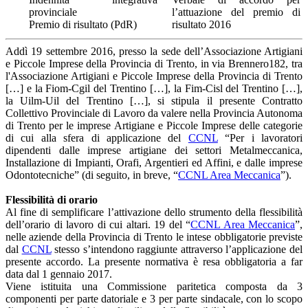
provinciale
l’attuazione del premio di
Premio di risultato (PdR)
risultato 2016
Addì 19 settembre 2016, presso la sede dell’Associazione Artigiani
e Piccole Imprese della Provincia di Trento, in via Brennero182, tra
l'Associazione Artigiani e Piccole Imprese della Provincia di Trento
[…] e la Fiom-Cgil del Trentino […], la Fim-Cisl del Trentino […],
la Uilm-Uil del Trentino […], si stipula il presente Contratto
Collettivo Provinciale di Lavoro da valere nella Provincia Autonoma
di Trento per le imprese Artigiane e Piccole Imprese delle categorie
di cui alla sfera di applicazione del
CCNL
“Per i lavoratori
dipendenti dalle imprese artigiane dei settori Metalmeccanica,
Installazione di Impianti, Orafi, Argentieri ed Affini, e dalle imprese
Odontotecniche” (di seguito, in breve, “
CCNL Area Meccanica
”).
Flessibilità di orario
Al fine di semplificare l’attivazione dello strumento della flessibilità
dell’orario di lavoro di cui altari. 19 del “
CCNL Area Meccanica
”,
nelle aziende della Provincia di Trento le intese obbligatorie previste
dal
CCNL
stesso s’intendono raggiunte attraverso l’applicazione del
presente accordo. La presente normativa è resa obbligatoria a far
data dal 1 gennaio 2017.
Viene istituita una Commissione paritetica composta da 3
componenti per parte datoriale e 3 per parte sindacale, con lo scopo