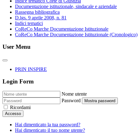
Indice tematico Corte di Giustizia
Documentazione istituzionale, sindacale e aziendale
Rassegna bibliografica
D.lgs. 9 aprile 2008, n. 81
Indici tematici
CoReCo Marche Documentazione Istituzionale
CoReCo Marche Documentazione Istituzionale (Cronologico)
User Menu
PRIN INSPIRE
Login Form
Nome utente
Password
Mostra password
Ricordami
Accesso
Hai dimenticato la tua password?
Hai dimenticato il tuo nome utente?