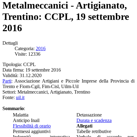
Metalmeccanici - Artigianato,
Trentino: CCPL, 19 settembre
2016
Dettagli
Categoria:
2016
Visite: 12336
Tipologia: CCPL
Data firma: 19 settembre 2016
Validità: 31.12.2020
Parti
: Associazione Artigiani e Piccole Imprese della Provincia di
Trento e Fiom-Cgil, Fim-Cisl, Uilm-Uil
Settori: Metalmeccanici, Artigianato, Trentino
Fonte:
uil.it
Sommario
:
Malattia
Detassazione
Anticipo Inail
Durata e scadenza
Flessibilità di orario
Allegati
Permessi aggiuntivi
Tabelle retributive
Indennità integrativa
Verbale di accordo per