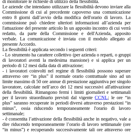
di monitorare le richieste di utilizzo della flessibilità.
Le aziende che intendano utilizzare la flessibilità devono inviare alla
Commissione di cui al precedente capoverso una comunicazione
entro 8 giorni dall’avvio della modifica dell'orario di lavoro. La
commissione può chiedere ulteriori informazioni all’azienda per
l'attuazione del presente articolo In un apposito incontro di cui verrà
redatto, da parte della Commissione e dell'Azienda, apposito
verbale. La comunicazione è inviata con il modulo allegato al
presente Accordo.
La flessibilità è applicata secondo i seguenti criteri:
- Lo strumento ha carattere collettivo (per azienda o reparti, o gruppi
di lavoratori aventi la medesima mansione) e si applica per un
periodo di 12 mesi dalla data di attivazione;
- i lavoratori coinvolti nel regime di flessibilità possono superare
attraverso ore “in plus” il normale orario contrattuale sino ad un
limite massimo di 50 ore annue di prestazione aggiuntiva per singolo
lavoratore, calcolate nell’arco dei 12 mesi successivi all'attivazione
della flessibilità. Rimangono fermi i limiti giornalieri e settimanali
per il lavoro straordinario previsti dal vigente
CCNL
; le ore “in
plus” saranno recuperate in periodi diversi attraverso prestazioni “in
minus”, ossia riducendo temporaneamente l'orario di lavoro
settimanale;
- è consentita l’attivazione della flessibilità anche in negativo, vale a
dire riducendo temporaneamente l’orario di lavoro settimanale (ore
“in minus”) e recuperando successivamente tali ore attraverso ore