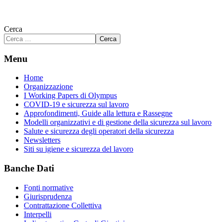
Cerca
Cerca
Menu
Home
Organizzazione
I Working Papers di Olympus
COVID-19 e sicurezza sul lavoro
Approfondimenti, Guide alla lettura e Rassegne
Modelli organizzativi e di gestione della sicurezza sul lavoro
Salute e sicurezza degli operatori della sicurezza
Newsletters
Siti su igiene e sicurezza del lavoro
Banche Dati
Fonti normative
Giurisprudenza
Contrattazione Collettiva
Interpelli