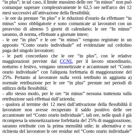
“in plus”; in tal caso, il limite massimo delle ore “in minus” non può
comunque superare complessivamente le 62,5 ore nell'arco dei 12
mesi successivi all’attivazione della flessibilità;
- le ore da prestare “in plus” e le riduzioni d'orario da effettuare “in
minus” sono obbligatorie e sono comunicate ai lavoratori con un
preavviso di almeno 5 giorni di calendario; le ore “In minus”
saranno, di norma, effettuate a giornate intere;
- le ore “in plus” e le ore “in minus’’ vengono registrate in un
apposito “Conto orario individuale” ed evidenziate sul cedolino
paga del singolo lavoratore;
- le parti concordano che le ore “in plus”, con le relative
maggiorazioni previste dal
CCNL
per il lavoro straordinario,
notturno e festivo, vengano smonetizzate e accantonate nel “Conto
orario individuale” con l'aliquota forfettaria di maggiorazione del
25%. Pertanto al lavoratore nulla verrà retribuito in aggiunta a)
normale retribuzione per le ore “in plus” prestate nei periodi di
utilizzo della flessibilità;
- allo stesso modo, per le ore “in minus” nessuna trattenuta sulla
retribuzione sarà effettuai dall’azienda;
- qualora al termine dei 12 mesi dall’attivazione della flessibilità il
lavoratore non avesse recuperato il saldo positivo delle ore
accantonate nel “Conto orario individuale”, tali ore, nelle quali è già
ricompresa la smonetizzazione forfettaria de! 25% di maggiorazione,
saranno retribuite con la prima mensilità utile; in alternativa e su
richiesta del lavoratore le ore residue nel “Conto orario individuale”