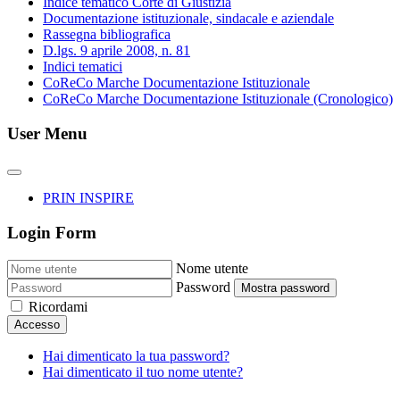
Indice tematico Corte di Giustizia
Documentazione istituzionale, sindacale e aziendale
Rassegna bibliografica
D.lgs. 9 aprile 2008, n. 81
Indici tematici
CoReCo Marche Documentazione Istituzionale
CoReCo Marche Documentazione Istituzionale (Cronologico)
User Menu
PRIN INSPIRE
Login Form
Nome utente
Password
Mostra password
Ricordami
Accesso
Hai dimenticato la tua password?
Hai dimenticato il tuo nome utente?