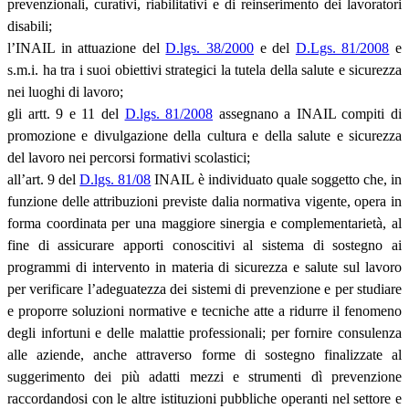
prevenzionali, curativi, riabilitativi e di reinserimento dei lavoratori
disabili;
l’INAIL in attuazione del
D.lgs. 38/2000
e del
D.Lgs. 81/2008
e
s.m.i. ha tra i suoi obiettivi strategici la tutela della salute e sicurezza
nei luoghi di lavoro;
gli artt. 9 e 11 del
D.lgs. 81/2008
assegnano a INAIL compiti di
promozione e divulgazione della cultura e della salute e sicurezza
del lavoro nei percorsi formativi scolastici;
all’art. 9 del
D.lgs. 81/08
INAIL è individuato quale soggetto che, in
funzione delle attribuzioni previste dalia normativa vigente, opera in
forma coordinata per una maggiore sinergia e complementarietà, al
fine di assicurare apporti conoscitivi al sistema di sostegno ai
programmi di intervento in materia di sicurezza e salute sul lavoro
per verificare l’adeguatezza dei sistemi di prevenzione e per studiare
e proporre soluzioni normative e tecniche atte a ridurre il fenomeno
degli infortuni e delle malattie professionali; per fornire consulenza
alle aziende, anche attraverso forme di sostegno finalizzate al
suggerimento dei più adatti mezzi e strumenti dì prevenzione
raccordandosi con le altre istituzioni pubbliche operanti nel settore e