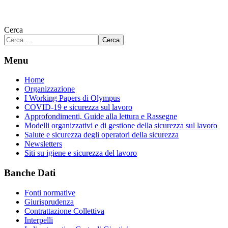
Cerca
Cerca
Menu
Home
Organizzazione
I Working Papers di Olympus
COVID-19 e sicurezza sul lavoro
Approfondimenti, Guide alla lettura e Rassegne
Modelli organizzativi e di gestione della sicurezza sul lavoro
Salute e sicurezza degli operatori della sicurezza
Newsletters
Siti su igiene e sicurezza del lavoro
Banche Dati
Fonti normative
Giurisprudenza
Contrattazione Collettiva
Interpelli