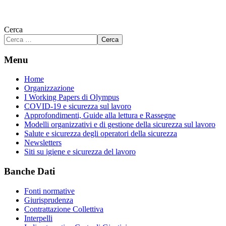
Cerca
Cerca
Menu
Home
Organizzazione
I Working Papers di Olympus
COVID-19 e sicurezza sul lavoro
Approfondimenti, Guide alla lettura e Rassegne
Modelli organizzativi e di gestione della sicurezza sul lavoro
Salute e sicurezza degli operatori della sicurezza
Newsletters
Siti su igiene e sicurezza del lavoro
Banche Dati
Fonti normative
Giurisprudenza
Contrattazione Collettiva
Interpelli