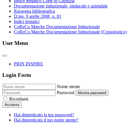
Indice tematico Corte di Giustizia
Documentazione istituzionale, sindacale e aziendale
Rassegna bibliografica
D.lgs. 9 aprile 2008, n. 81
Indici tematici
CoReCo Marche Documentazione Istituzionale
CoReCo Marche Documentazione Istituzionale (Cronologico)
User Menu
PRIN INSPIRE
Login Form
Nome utente
Password
Mostra password
Ricordami
Accesso
Hai dimenticato la tua password?
Hai dimenticato il tuo nome utente?