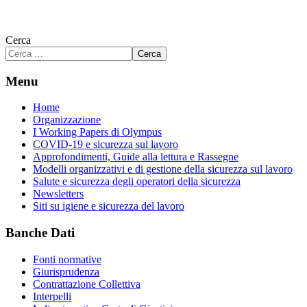
Cerca
Cerca
Menu
Home
Organizzazione
I Working Papers di Olympus
COVID-19 e sicurezza sul lavoro
Approfondimenti, Guide alla lettura e Rassegne
Modelli organizzativi e di gestione della sicurezza sul lavoro
Salute e sicurezza degli operatori della sicurezza
Newsletters
Siti su igiene e sicurezza del lavoro
Banche Dati
Fonti normative
Giurisprudenza
Contrattazione Collettiva
Interpelli