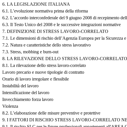
6. LA LEGISLAZIONE ITALIANA
6.1. L’evoluzione normativa prima della riforma
6.2. L’accordo interconfederale del 9 giugno 2008 di recepimento de
6.3. Il Testo Unico del 2008 e le successive integrazioni normative
7. DEFINIZIONE DI STRESS LAVORO-CORRELATO
7.1. Le dimensioni di rischio dell’Agenzia Europea per la Sicurezza e
7.2. Natura e caratteristiche dello stress lavorativo
7.3. Stress, mobbing e burn-out
8. LA RILEVAZIONE DELLO STRESS LAVORO-CORRELAT
8.1. La rilevazione dello stress lavoro-correlato
Lavoro precario e nuove tipologie di contratto
Orario di lavoro irregolare e flessibile
Instabilità del lavoro
Intensificazione del lavoro
Invecchiamento forza lavoro
Violenza
8.2. L’elaborazione delle misure preventive e protettive
9. I FATTORI DI RISCHIO STRESS LAVORO-CORRELATO NE
9.1. Il rischio SLC per le figure professionali appartenenti all'AR