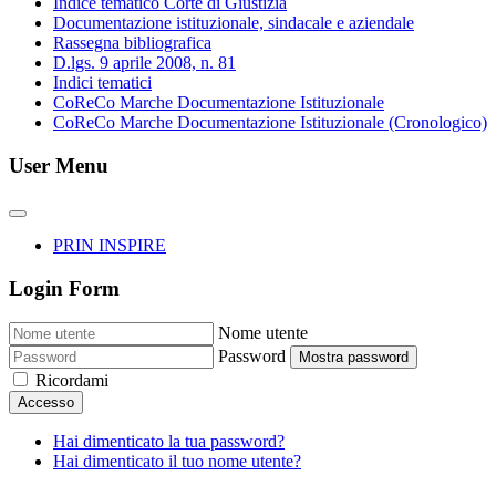
Indice tematico Corte di Giustizia
Documentazione istituzionale, sindacale e aziendale
Rassegna bibliografica
D.lgs. 9 aprile 2008, n. 81
Indici tematici
CoReCo Marche Documentazione Istituzionale
CoReCo Marche Documentazione Istituzionale (Cronologico)
User Menu
PRIN INSPIRE
Login Form
Nome utente
Password
Mostra password
Ricordami
Accesso
Hai dimenticato la tua password?
Hai dimenticato il tuo nome utente?