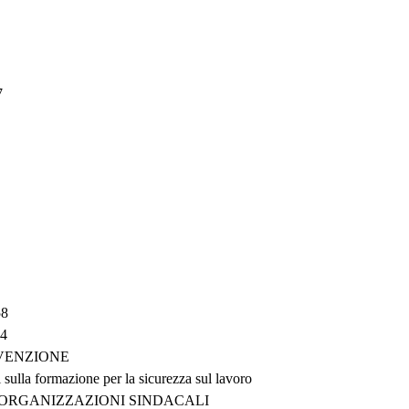
7
58
64
EVENZIONE
 sulla formazione per la sicurezza sul lavoro
E ORGANIZZAZIONI SINDACALI