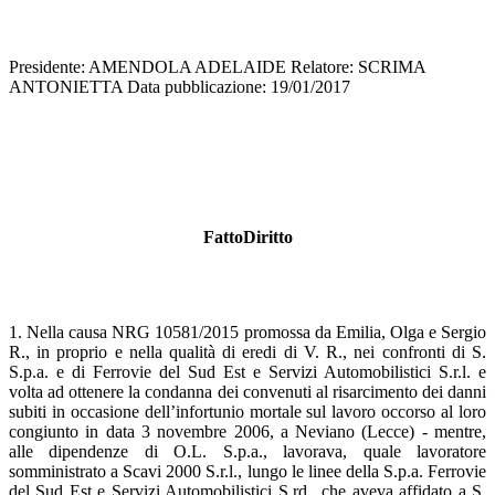
Presidente: AMENDOLA ADELAIDE Relatore: SCRIMA
ANTONIETTA Data pubblicazione: 19/01/2017
FattoDiritto
1. Nella causa NRG 10581/2015 promossa da Emilia, Olga e Sergio
R., in proprio e nella qualità di eredi di V. R., nei confronti di S.
S.p.a. e di Ferrovie del Sud Est e Servizi Automobilistici S.r.l. e
volta ad ottenere la condanna dei convenuti al risarcimento dei danni
subiti in occasione dell’infortunio mortale sul lavoro occorso al loro
congiunto in data 3 novembre 2006, a Neviano (Lecce) - mentre,
alle dipendenze di O.L. S.p.a., lavorava, quale lavoratore
somministrato a Scavi 2000 S.r.l., lungo le linee della S.p.a. Ferrovie
del Sud Est e Servizi Automobilistici S.rd., che aveva affidato a S.