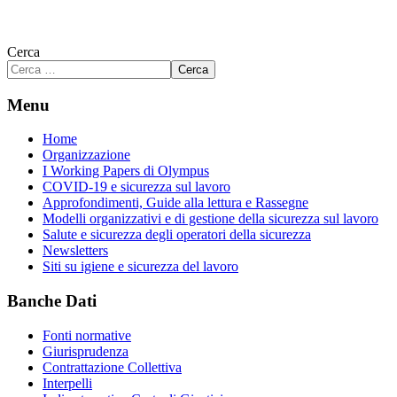
Cerca
Cerca
Menu
Home
Organizzazione
I Working Papers di Olympus
COVID-19 e sicurezza sul lavoro
Approfondimenti, Guide alla lettura e Rassegne
Modelli organizzativi e di gestione della sicurezza sul lavoro
Salute e sicurezza degli operatori della sicurezza
Newsletters
Siti su igiene e sicurezza del lavoro
Banche Dati
Fonti normative
Giurisprudenza
Contrattazione Collettiva
Interpelli