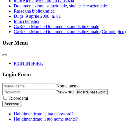
Indice tematico Corte di Giustizia
Documentazione istituzionale, sindacale e aziendale
Rassegna bibliografica
D.lgs. 9 aprile 2008, n. 81
Indici tematici
CoReCo Marche Documentazione Istituzionale
CoReCo Marche Documentazione Istituzionale (Cronologico)
User Menu
PRIN INSPIRE
Login Form
Nome utente
Password
Mostra password
Ricordami
Accesso
Hai dimenticato la tua password?
Hai dimenticato il tuo nome utente?