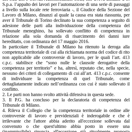
S.p.a. l’appalto dei lavori per l’automazione di una serie di passaggi
a livello sulla locale rete ferroviaria -, il Giudice della Sezione del
Lavoro di Milano, dinanzi al quale la causa era stata riassunta, per
aver il Tribunale di Torino declinato la sua competenza a seguito di
adesione delle parti alla individuazione della competenza del
Tribunale meneghino, ha sollevato conflitto di competenza in
relazione alla sola domanda di risarcimento dei danni iure
hereditatis, con ordinanza del 17 maggio 2016.
In particolare il Tribunale di Milano ha ritenuto la deroga alla
competenza territoriale di cui alla richiamata norma del codice di rito
non applicabile alle controversie di lavoro, per le quali l’art. 413
c.p.c. stabilisce che “sono nulle le clausole derogative della
competenza per territorio” e ha, altresì, reputato che, nella specie,
nessuno dei criteri di collegamento di cui all’art. 413 c.p.c. consente
di individuare la competenza di quel Tribunale, come
dettagliatamente indicato nell’ordinanza con cui è stato sollevato il
conflitto.
2. Le parti non hanno svolto attività difensiva in questa sede.
3. Il P.G. ha concluso per la declaratoria di competenza del
Tribunale di Milano.
4. Rileva il Collegio che la competenza territoriale in ordine alle
controversie di lavoro e previdenziali è inderogabile e che è
irrilevante che l'attore abbia aderito all'eccezione sollevata dal
convenuto o che quest'ultimo abbia posto in essere una
(inammissibile) rinuncia all'eccezione già ritualmente proposta