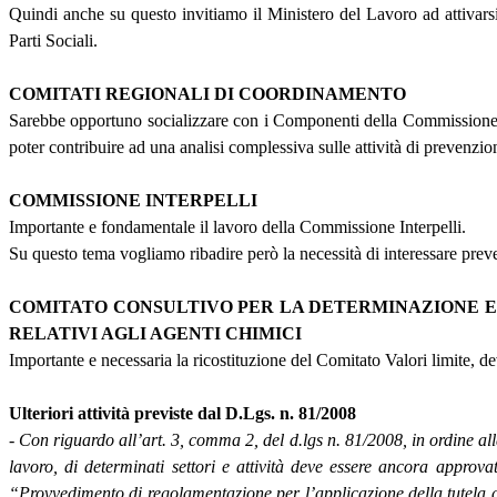
Quindi anche su questo invitiamo il Ministero del Lavoro ad attivarsi
Parti Sociali.
COMITATI REGIONALI DI COORDINAMENTO
Sarebbe opportuno socializzare con i Componenti della Commissione Con
poter contribuire ad una analisi complessiva sulle attività di prevenzio
COMMISSIONE INTERPELLI
Importante e fondamentale il lavoro della Commissione Interpelli.
Su questo tema vogliamo ribadire però la necessità di interessare preven
COMITATO CONSULTIVO PER LA DETERMINAZIONE E L
RELATIVI AGLI AGENTI CHIMICI
Importante e necessaria la ricostituzione del Comitato Valori limite, dev
Ulteriori attività previste dal D.Lgs. n. 81/2008
-
Con riguardo all’art. 3, comma 2, del d.lgs n. 81/2008, in ordine alla 
lavoro, di determinati settori e attività deve essere ancora approva
“Provvedimento di regolamentazione per l’applicazione della tutela del