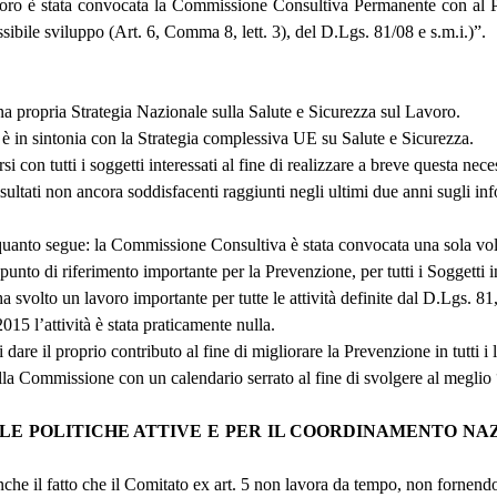
avoro è stata convocata la Commissione Consultiva Permanente con al P
ssibile sviluppo (Art. 6, Comma 8, lett. 3), del D.Lgs. 81/08 e s.m.i.)”.
a propria Strategia Nazionale sulla Salute e Sicurezza sul Lavoro.
e è in sintonia con la Strategia complessiva UE su Salute e Sicurezza.
rsi con tutti i soggetti interessati al fine di realizzare a breve questa nec
sultati non ancora soddisfacenti raggiunti negli ultimi due anni sugli info
quanto segue: la Commissione Consultiva è stata convocata una sola vol
punto di riferimento importante per la Prevenzione, per tutti i Soggetti 
volto un lavoro importante per tutte le attività definite dal D.Lgs. 81, 
15 l’attività è stata praticamente nulla.
re il proprio contributo al fine di migliorare la Prevenzione in tutti i l
della Commissione con un calendario serrato al fine di svolgere al megli
LE POLITICHE ATTIVE E PER IL COORDINAMENTO NAZ
e il fatto che il Comitato ex art. 5 non lavora da tempo, non fornendo i 