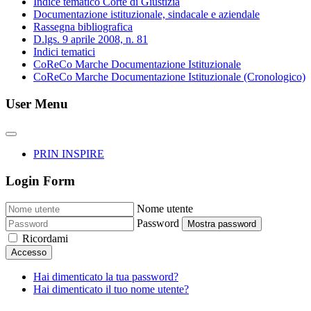
Indice tematico Corte di Giustizia
Documentazione istituzionale, sindacale e aziendale
Rassegna bibliografica
D.lgs. 9 aprile 2008, n. 81
Indici tematici
CoReCo Marche Documentazione Istituzionale
CoReCo Marche Documentazione Istituzionale (Cronologico)
User Menu
PRIN INSPIRE
Login Form
Nome utente
Password
Mostra password
Ricordami
Accesso
Hai dimenticato la tua password?
Hai dimenticato il tuo nome utente?