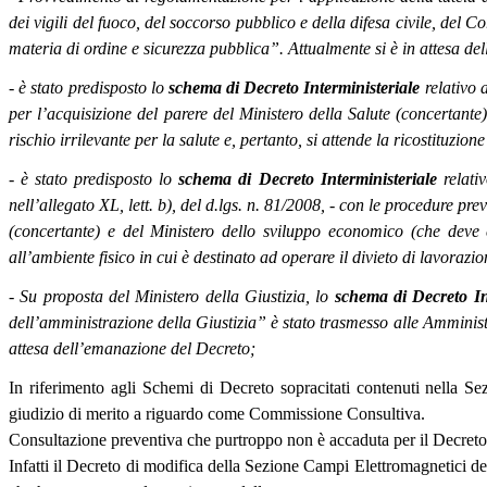
dei vigili del fuoco, del soccorso pubblico e della difesa civile, del Co
materia di ordine e sicurezza pubblica”. Attualmente si è in attesa de
- è stato predisposto lo
schema di Decreto Interministeriale
relativo a
per l’acquisizione del parere del Ministero della Salute (concertante
rischio irrilevante per la salute e, pertanto, si attende la ricostituzi
- è stato predisposto lo
schema di Decreto Interministeriale
relativ
nell’allegato XL, lett. b), del d.lgs. n. 81/2008, - con le procedure pr
(concertante) e del Ministero dello sviluppo economico (che deve e
all’ambiente fisico in cui è destinato ad operare il divieto di lavorazion
- Su proposta del Ministero della Giustizia, lo
schema di Decreto In
dell’amministrazione della Giustizia” è stato trasmesso alle Amministra
attesa dell’emanazione del Decreto;
In riferimento agli Schemi di Decreto sopracitati contenuti nella Sez
giudizio di merito a riguardo come Commissione Consultiva.
Consultazione preventiva che purtroppo non è accaduta per il Decreto 
Infatti il Decreto di modifica della Sezione Campi Elettromagnetici 