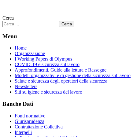
Cerca
Cerca
Menu
Home
Organizzazione
I Working Papers di Olympus
COVID-19 e sicurezza sul lavoro
Approfondimenti, Guide alla lettura e Rassegne
Modelli organizzativi e di gestione della sicurezza sul lavoro
Salute e sicurezza degli operatori della sicurezza
Newsletters
Siti su igiene e sicurezza del lavoro
Banche Dati
Fonti normative
Giurisprudenza
Contrattazione Collettiva
Interpelli