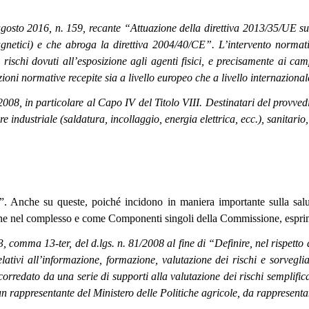
gosto 2016, n. 159, recante “Attuazione della direttiva 2013/35/UE sull
omagnetici) e che abroga la direttiva 2004/40/CE”. L’intervento normat
ai rischi dovuti all’esposizione agli agenti fisici, e precisamente ai ca
ioni normative recepite sia a livello europeo che a livello internazional
008, in particolare al Capo IV del Titolo VIII. Destinatari del provvedim
tore industriale (saldatura, incollaggio, energia elettrica, ecc.), sanitari
e”. Anche su queste, poiché incidono in maniera importante sulla salut
ne nel complesso e come Componenti singoli della Commissione, espri
 3, comma 13-ter, del d.lgs. n. 81/2008 al fine di “Definire, nel rispetto 
lativi all’informazione, formazione, valutazione dei rischi e sorvegli
corredato da una serie di supporti alla valutazione dei rischi semplific
un rappresentante del Ministero delle Politiche agricole, da rappresenta