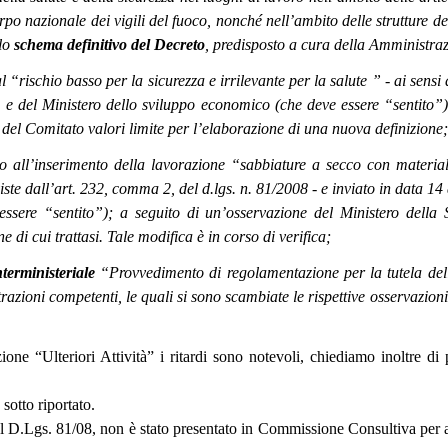
rpo nazionale dei vigili del fuoco, nonché nell’ambito delle strutture dest
llo
schema definitivo del Decreto
, predisposto a cura della Amministra
l “rischio basso per la sicurezza e irrilevante per la salute ” - ai sensi
) e del Ministero dello sviluppo economico (che deve essere “sentito”). 
one del Comitato valori limite per l’elaborazione di una nuova definizione;
o all’inserimento della lavorazione “sabbiature a secco con materiali 
eviste dall’art. 232, comma 2, del d.lgs. n. 81/2008 - e inviato in data 
ssere “sentito”); a seguito di un’osservazione del Ministero della S
e di cui trattasi. Tale modifica è in corso di verifica;
terministeriale
“Provvedimento di regolamentazione per la tutela dell
zioni competenti, le quali si sono scambiate le rispettive osservazioni.
ione “Ulteriori Attività” i ritardi sono notevoli, chiediamo inoltre di
sotto riportato.
del D.Lgs. 81/08, non è stato presentato in Commissione Consultiva per 