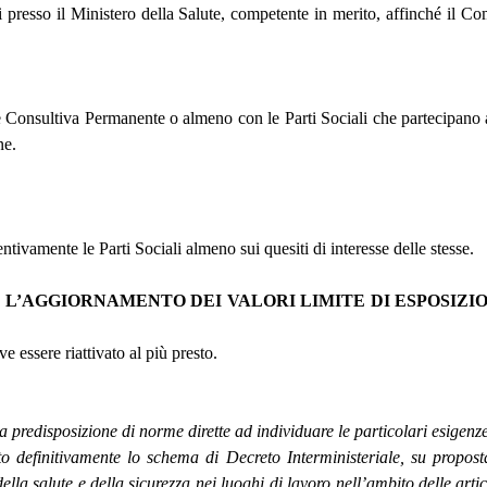
 presso il Ministero della Salute, competente in merito, affinché il Com
sultiva Permanente o almeno con le Parti Sociali che partecipano alle c
ne.
tivamente le Parti Sociali almeno sui quesiti di interesse delle stesse.
’AGGIORNAMENTO DEI VALORI LIMITE DI ESPOSIZIO
e essere riattivato al più presto.
predisposizione di norme dirette ad individuare le particolari esigenze, 
to definitivamente lo schema di Decreto Interministeriale, su proposta 
la salute e della sicurezza nei luoghi di lavoro nell’ambito delle artico