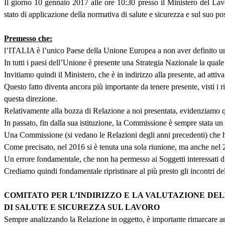
Il giorno 10 gennaio 2017 alle ore 10:30 presso il Ministero del L
stato di applicazione della normativa di salute e sicurezza e sul suo po
Premesso che:
l’ITALIA è l’unico Paese della Unione Europea a non aver definito un
In tutti i paesi dell’Unione è presente una Strategia Nazionale la qual
Invitiamo quindi il Ministero, che è in indirizzo alla presente, ad attiva
Questo fatto diventa ancora più importante da tenere presente, visti i ri
questa direzione.
Relativamente alla bozza di Relazione a noi presentata, evidenziamo 
In passato, fin dalla sua istituzione, la Commissione è sempre stata un 
Una Commissione (si vedano le Relazioni degli anni precedenti) che ha s
Come precisato, nel 2016 si è tenuta una sola riunione, ma anche nel 20
Un errore fondamentale, che non ha permesso ai Soggetti interessati di da
Crediamo quindi fondamentale ripristinare al più presto gli incontri 
COMITATO PER L’INDIRIZZO E LA VALUTAZIONE DEL
DI SALUTE E SICUREZZA SUL LAVORO
Sempre analizzando la Relazione in oggetto, è importante rimarcare anch