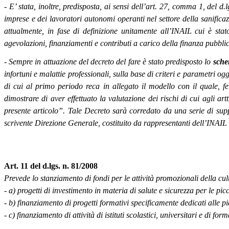
- E’ stata, inoltre, predisposta, ai sensi dell’art. 27, comma 1, del d
imprese e dei lavoratori autonomi operanti nel settore della sanificazi
attualmente, in fase di definizione unitamente all’INAIL cui è stat
agevolazioni, finanziamenti e contributi a carico della finanza pubblic
- Sempre in attuazione del decreto del fare è stato predisposto lo
sche
infortuni e malattie professionali, sulla base di criteri e parametri ogge
di cui al primo periodo reca in allegato il modello con il quale, fer
dimostrare di aver effettuato la valutazione dei rischi di cui agli ar
presente articolo”. Tale Decreto sarà corredato da una serie di supp
scrivente Direzione Generale, costituito da rappresentanti dell’INAIL
Art. 11 del d.lgs. n. 81/2008
Prevede lo stanziamento di fondi per le attività promozionali della cult
- a) progetti di investimento in materia di salute e sicurezza per le pi
- b) finanziamento di progetti formativi specificamente dedicati alle 
- c) finanziamento di attività di istituti scolastici, universitari e di f