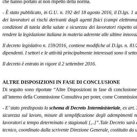
che hanno portato al non rispetto della norma.
- È stato pubblicato, in G.U. n. 192 del 18 agosto 2016, il D.lgs. 1 a
dei lavoratori ai rischi derivanti dagli agenti fisici (campi elettr
condizioni di tutela della salute e sicurezza dei lavoratori rispetto 
rendere la legislazione italiana in materia aderente alle ultime innovaz
Il decreto legislativo n. 159/2016, contiene modifiche al D.lgs. n. 81/2
dipendenti. I settori e le attività principalmente interessati sono il set
Il decreto è entrato in vigore il 2 settembre 2016.
ALTRE DISPOSIZIONI IN FASE DI CONCLUSIONE
Di seguito sono riportate “Altre Disposizioni in fase di conclusion
all’interno della Commissione Consultiva per poter, come Commissio
- E’ stato predisposto lo
schema di Decreto Interministeriale
, ex art.
sicurezza sul lavoro, misure di semplificazione degli adempimenti re
lavoratori a tempo determinato e stagionali [,..]”.Tale Decreto sarà 
tecnico, coordinato dalla scrivente Direzione Generale, costituito da 