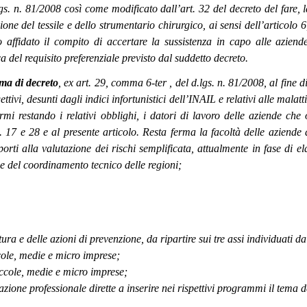
.lgs. n. 81/2008 così come modificato dall’art. 32 del decreto del fare, 
one del tessile e dello strumentario chirurgico, ai sensi dell’articolo 6
o affidato il compito di accertare la sussistenza in capo alle aziend
a del requisito preferenziale previsto dal suddetto decreto.
ma di decreto
, ex art. 29, comma 6-ter , del d.lgs. n. 81/2008, al fine d
ttivi, desunti dagli indici infortunistici dell’INAIL e relativi alle malat
mi restando i relativi obblighi, i datori di lavoro delle aziende che 
tt. 17 e 28 e al presente articolo. Resta ferma la facoltà delle aziende
orti alla valutazione dei rischi semplificata, attualmente in fase di 
 e del coordinamento tecnico delle regioni;
ura e delle azioni di prevenzione, da ripartire sui tre assi individuati d
ccole, medie e micro imprese;
piccole, medie e micro imprese;
ormazione professionale dirette a inserire nei rispettivi programmi il tema d