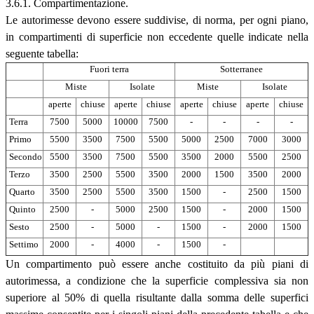
3.6.1. Compartimentazione.
Le autorimesse devono essere suddivise, di norma, per ogni piano,
in compartimenti di superficie non eccedente quelle indicate nella
seguente tabella:
Fuori terra
Sotterranee
Miste
Isolate
Miste
Isolate
aperte
chiuse
aperte
chiuse
aperte
chiuse
aperte
chiuse
Terra
7500
5000
10000
7500
-
-
-
-
Primo
5500
3500
7500
5500
5000
2500
7000
3000
Secondo
5500
3500
7500
5500
3500
2000
5500
2500
Terzo
3500
2500
5500
3500
2000
1500
3500
2000
Quarto
3500
2500
5500
3500
1500
-
2500
1500
Quinto
2500
-
5000
2500
1500
-
2000
1500
Sesto
2500
-
5000
-
1500
-
2000
1500
Settimo
2000
-
4000
-
1500
-
Un compartimento può essere anche costituito da più piani di
autorimessa, a condizione che la superficie complessiva sia non
superiore al 50% di quella risultante dalla somma delle superfici