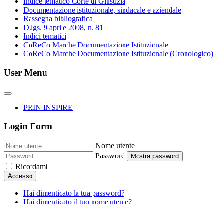
Indice tematico Corte di Giustizia
Documentazione istituzionale, sindacale e aziendale
Rassegna bibliografica
D.lgs. 9 aprile 2008, n. 81
Indici tematici
CoReCo Marche Documentazione Istituzionale
CoReCo Marche Documentazione Istituzionale (Cronologico)
User Menu
PRIN INSPIRE
Login Form
Nome utente
Password
Mostra password
Ricordami
Accesso
Hai dimenticato la tua password?
Hai dimenticato il tuo nome utente?