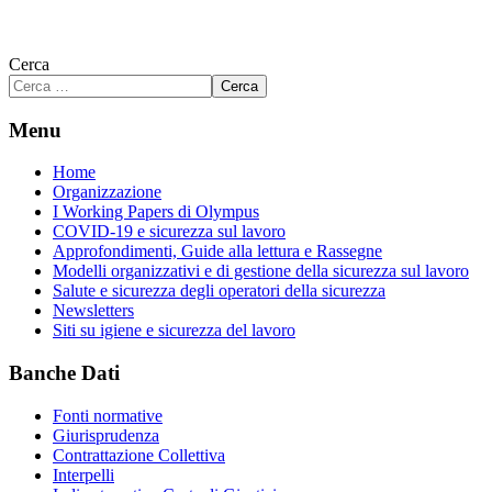
Cerca
Cerca
Menu
Home
Organizzazione
I Working Papers di Olympus
COVID-19 e sicurezza sul lavoro
Approfondimenti, Guide alla lettura e Rassegne
Modelli organizzativi e di gestione della sicurezza sul lavoro
Salute e sicurezza degli operatori della sicurezza
Newsletters
Siti su igiene e sicurezza del lavoro
Banche Dati
Fonti normative
Giurisprudenza
Contrattazione Collettiva
Interpelli