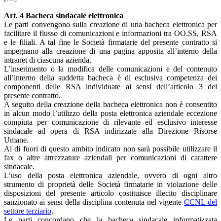
Art. 4 Bacheca sindacale elettronica
Le parti convengono sulla creazione di una bacheca elettronica per
facilitare il flusso di comunicazioni e informazioni tra OO.SS, RSA
e le filiali. A tal fine le Società firmatarie del presente contratto si
impegnano alla creazione di una pagina apposita all’interno della
intranet di ciascuna azienda.
L’inserimento o la modifica delle comunicazioni e del contenuto
all’interno della suddetta bacheca è di esclusiva competenza dei
componenti delle RSA individuate ai sensi dell’articolo 3 del
presente contratto.
A seguito della creazione della bacheca elettronica non è consentito
in alcun modo l’utilizzo della posta elettronica aziendale eccezione
compiuta per comunicazione di rilevante ed esclusivo interesse
sindacale ad opera di RSA indirizzate alla Direzione Risorse
Umane.
Al di fuori di questo ambito indicato non sarà possibile utilizzare il
fax o altre attrezzature aziendali per comunicazioni di carattere
sindacale.
L’uso della posta elettronica aziendale, ovvero di ogni altro
strumento di proprietà delle Società firmatarie in violazione delle
disposizioni del presente articolo costituisce illecito disciplinare
sanzionato ai sensi della disciplina contenuta nel vigente
CCNL del
settore terziario
.
Le parti concordano che la bacheca sindacale informatizzata