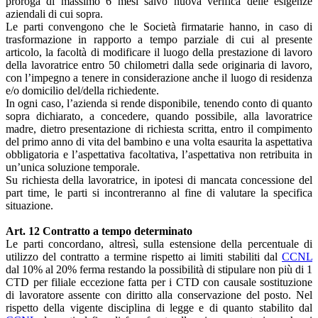
proroga di massimo 6 mesi salvo nuova verifica delle esigenze
aziendali di cui sopra.
Le parti convengono che le Società firmatarie hanno, in caso di
trasformazione in rapporto a tempo parziale di cui al presente
articolo, la facoltà di modificare il luogo della prestazione di lavoro
della lavoratrice entro 50 chilometri dalla sede originaria di lavoro,
con l’impegno a tenere in considerazione anche il luogo di residenza
e/o domicilio del/della richiedente.
In ogni caso, l’azienda si rende disponibile, tenendo conto di quanto
sopra dichiarato, a concedere, quando possibile, alla lavoratrice
madre, dietro presentazione di richiesta scritta, entro il compimento
del primo anno di vita del bambino e una volta esaurita la aspettativa
obbligatoria e l’aspettativa facoltativa, l’aspettativa non retribuita in
un’unica soluzione temporale.
Su richiesta della lavoratrice, in ipotesi di mancata concessione del
part time, le parti si incontreranno al fine di valutare la specifica
situazione.
Art. 12 Contratto a tempo determinato
Le parti concordano, altresì, sulla estensione della percentuale di
utilizzo del contratto a termine rispetto ai limiti stabiliti dal
CCNL
dal 10% al 20% ferma restando la possibilità di stipulare non più di 1
CTD per filiale eccezione fatta per i CTD con causale sostituzione
di lavoratore assente con diritto alla conservazione del posto. Nel
rispetto della vigente disciplina di legge e di quanto stabilito dal