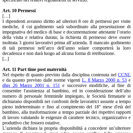
Art. 10 Permessi
[…]
I dipendenti avranno diritto ad ulteriori 8 ore di permessi per visite
mediche, il cui godimento sarà subordinato alla presentazione di
impegnativa del medico di base e documentazione attestante l’orario
della visita e relativa durata; la richiesta di permesso deve essere
inoltrata 3 giorni lavorativi prima all’azienda. Il mancato godimento
di tali permessi nell’arco dell’anno solare comporterà la loro
decadenza e non darà luogo ad alcuna forma di retribuzione.
[...]
Art. 11 Part time post maternità
Nel rispetto di quanto previsto dalla disciplina contenuta nel
CCNL
e da quanto previsto dalle norme vigenti
L. 8 Marzo 2000 n. 53
e
dlgs 26 Marzo 2001 n. 151
e successive modifiche, al fine di
consentire l'assistenza al bambino, ed in considerazione dell’alto
numero di personale femminile impiegato, le Società firmatarie si
dichiarano disponibili nei confronti delle lavoratrici assunte a tempo
pieno indeterminato e fino al compimento del 18° mese d'età del
bambino, alla trasformazione a tempo parziale dei rispettivi rapporti
di lavoro valutando le esigenze di carattere tecnico, organizzativo e
produttivo che fossero ostative.
L’azienda dichiara la propria disponibilità a concedere un’ulteriore