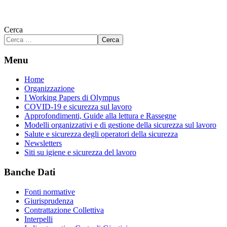
Cerca
Cerca
Menu
Home
Organizzazione
I Working Papers di Olympus
COVID-19 e sicurezza sul lavoro
Approfondimenti, Guide alla lettura e Rassegne
Modelli organizzativi e di gestione della sicurezza sul lavoro
Salute e sicurezza degli operatori della sicurezza
Newsletters
Siti su igiene e sicurezza del lavoro
Banche Dati
Fonti normative
Giurisprudenza
Contrattazione Collettiva
Interpelli