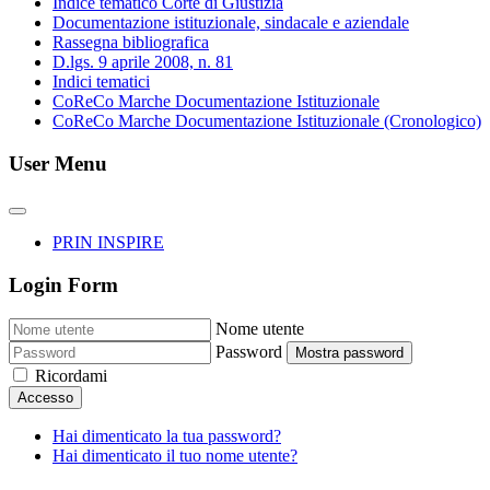
Indice tematico Corte di Giustizia
Documentazione istituzionale, sindacale e aziendale
Rassegna bibliografica
D.lgs. 9 aprile 2008, n. 81
Indici tematici
CoReCo Marche Documentazione Istituzionale
CoReCo Marche Documentazione Istituzionale (Cronologico)
User Menu
PRIN INSPIRE
Login Form
Nome utente
Password
Mostra password
Ricordami
Accesso
Hai dimenticato la tua password?
Hai dimenticato il tuo nome utente?