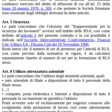
costituisce esercizio del diritto di affissione di cui all’art. 25 della
legge 20 maggio 1970, n. 300
, e che pertanto le Società firmatarie
sono esonerate dagli obblighi derivanti da detto articolo.
Art. 5 Sicurezza
Le parti concordano che l’elezione del "Rappresentante per la
sicurezza dei lavoratori" avverrà nell’ambito delle RSA, cosi come
definite all’
articolo 3
del presente contratto e la cui possibilità è
indicata nell’
Accordo Interconfederale Confcommercio- Fisascat
Cisl- Uiltucs Uil - Filcams Cgil del 18 Novembre 1996
.
Resta inteso che il numero di ore di permesso per l’attività di RLS,
cosi come previsto dalla normativa in vigore, è da calcolarsi
separatamente rispetto al numero di ore per la formazione di RLS
stessi.
Art. 8 Utilizzo attrezzatura aziendale
Le parti concordano che l’utilizzo degli strumenti aziendali, quali:
• auto aziendale di filiale a disposizione di tutto il personale della
filiale stessa.
[…]
• computer, posta elettronica e Internet a disposizione di tutto il
personale la cui mansione ne giustifica l’utilizzo
Potrà avvenire solo ed esclusivamente per esigenze connesse allo
svolgimento della prestazione di lavoro così come ulteriormente
specificato nei relativi regolamenti di servizio.