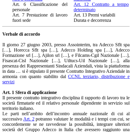
Art. 6 Classificazione del
Art. 12 Contratto a tempo
personale
determinato
Art. 7 Prestazione di lavoro
Art. 13 Premi variabili
fuori sede
Durata e decorrenza
Verbale di accordo
Il giorno 27 giugno 2003, presso Assointerim, tra Adecco Sflt spa
[…], Horecca Sflt spa […], Adecco Holding spa […], Adecco
Formazione srl […], Ajilon srl […], e Filcams-Cgil Nazionale […],
Fisascat-Cisl Nazionale […], Uiltucs-Uil Nazionale […], alla
presenza dei Rappresentanti Sindacali Aziendali, vista la piattaforma
in data … si è stipulato il presente Contratto Integrativo Aziendale in
armonia con quanto stabilito dal
CCNL terziario, distribuzione e
servizi
Art. 1 Sfera di applicazione
Il presente contratto integrativo disciplina il rapporto di lavoro tra le
società firmatarie ed il relativo personale dipendente in servizio sul
territorio italiano.
Le parti nell’ambito dell’incontro annuale nazionale di cui al
successivo
Art. 2
potranno valutare le modalità e i tempi con cui, se
concordemente se ne ravvedesse la possibilità, integrare ulteriori
società del Gruppo Adecco in Italia che avessero raggiunto una