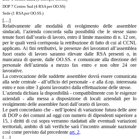
DOP 7 Centro Sud (4 RSA per OO.SS)
Sede (1 RSA per OO.SS.)
[…]
Relativamente alle modalità di svolgimento delle assemblee
sindacali, l’azienda concorda sulla possibilità che le stesse siano
tenute fuori dall’orario di lavoro, entro il limite massimo di n. 12 ore,
per le quali verrà corrisposta la retribuzione di fatto di cui al CCNL
applicato. Ai fini retributivi, le presenze dei lavoratori all’assemblea
fuori orario di lavoro saranno rilevate dalle RSA presenti o, in
mancanza di queste, dalle OO.SS. e comunicate alla direzione del
personale dell’azienda a mezzo fax entro e non oltre 24 ore
lavorative.
La convocazione delle suddette assemblee dovrà essere comunicata
alla sede centrale - all’ufficio del personale - e alla d.op. interessata
entro e non oltre 3 giorni lavorativi dalla effettuazione delle stesse.
L’azienda dichiara la disponibilità - compatibilmente con le esigenze
aziendali - alla messa a disposizione di locali aziendali per lo
svolgimento delle assemblee fuori dall’orario di lavoro.
Le parti concordano che - nell’ipotesi di variazione futura delle aree
di DOP o dei comuni ad oggi con numero di dipendenti superiore a
15, i diritti di cui sopra verranno riadattati alle eventuali variazioni
territoriali, ambito di tali verifiche sarà l’incontro annuale nazionale
così come previsto dal precedente
art. 2
.
[…]