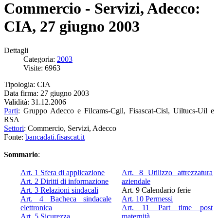
Commercio - Servizi, Adecco:
CIA, 27 giugno 2003
Dettagli
Categoria:
2003
Visite: 6963
Tipologia: CIA
Data firma: 27 giugno 2003
Validità: 31.12.2006
Parti
: Gruppo Adecco e Filcams-Cgil, Fisascat-Cisl, Uiltucs-Uil e
RSA
Settori
: Commercio, Servizi, Adecco
Fonte:
bancadati.fisascat.it
Sommario
:
Art. 1 Sfera di applicazione
Art. 8 Utilizzo attrezzatura
Art. 2 Diritti di informazione
aziendale
Art. 3 Relazioni sindacali
Art. 9 Calendario ferie
Art. 4 Bacheca sindacale
Art. 10 Permessi
elettronica
Art. 11 Part time post
Art. 5 Sicurezza
maternità