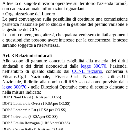
A livello di singole direzioni operative sul territorio l’azienda fornirà,
con cadenza annuale informazioni riguardanti
• Organizzazione del Lavoro
Le parti convengono sulla possibilità di costituire una commissione
paritetica nazionale per lo studio e la gestione del premio variabile e
la gestione del CIA.
Le parti convengono, altresì, che qualora venissero trattati argomenti
e questioni che possono avere interesse per la concorrenza, le stesse
saranno soggette a riservatezza.
Art. 3 Relazioni sindacali
Allo scopo di garantire concreta esigibilità alla materia dei diritti
sindacali e dei diritti riconosciuti dalla
legge 300/70
, l’azienda,
nell’ambito di quanto stabilito dal
CCNL terziario
, conferma a
Filcams-Cgil Nazionale, Fisascat-Cisl Nazionale, Uiltucs-Uil
Nazionale, il diritto alla nomina di RSA - cosi come previsto dalla
legge 300/70
- nelle Direzioni Operative come di seguito elencate e
nella misura indicata:
DOP 1 Nord Ovest (1 RSA per OO.SS)
DOP 2 Lombardia Ovest (1 RSA per OO.SS)
DOP 3 Lombardia Est (1 RSA per OO.SS)
DOP 4 triveneto (3 RSA per OO.SS)
DOP 5 Emilia Romagna (1 RSA per OO.SS)
DOP 6 Centro Italia (1 RSA per OO.SS)