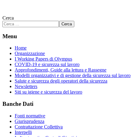
Cerca
Cerca
Menu
Home
Organizzazione
I Working Papers di Olympus
COVID-19 e sicurezza sul lavoro
Approfondimenti, Guide alla lettura e Rassegne
Modelli organizzativi e di gestione della sicurezza sul lavoro
Salute e sicurezza degli operatori della sicurezza
Newsletters
Siti su igiene e sicurezza del lavoro
Banche Dati
Fonti normative
Giurisprudenza
Contrattazione Collettiva
Interpelli