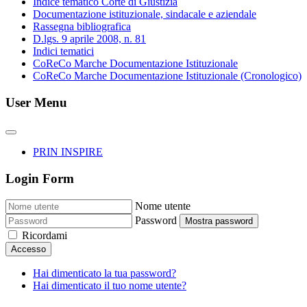
Indice tematico Corte di Giustizia
Documentazione istituzionale, sindacale e aziendale
Rassegna bibliografica
D.lgs. 9 aprile 2008, n. 81
Indici tematici
CoReCo Marche Documentazione Istituzionale
CoReCo Marche Documentazione Istituzionale (Cronologico)
User Menu
PRIN INSPIRE
Login Form
Nome utente
Password
Mostra password
Ricordami
Accesso
Hai dimenticato la tua password?
Hai dimenticato il tuo nome utente?