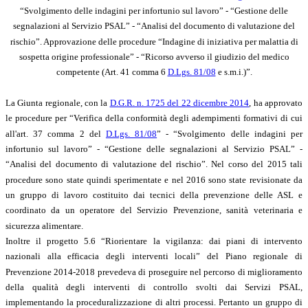
“Svolgimento delle indagini per infortunio sul lavoro” - “Gestione delle
segnalazioni al Servizio PSAL” - “Analisi del documento di valutazione del
rischio”. Approvazione delle procedure “Indagine di iniziativa per malattia di
sospetta origine professionale” - “Ricorso avverso il giudizio del medico
competente (Art. 41 comma 6
D.Lgs. 81/08
e s.m.i.)”.
La Giunta regionale, con la
D.G.R. n. 1725 del 22 dicembre 2014
, ha approvato
le procedure per “Verifica della conformità degli adempimenti formativi di cui
all'art. 37 comma 2 del
D.Lgs. 81/08
” - “Svolgimento delle indagini per
infortunio sul lavoro” - “Gestione delle segnalazioni al Servizio PSAL” -
“Analisi del documento di valutazione del rischio”. Nel corso del 2015 tali
procedure sono state quindi sperimentate e nel 2016 sono state revisionate da
un gruppo di lavoro costituito dai tecnici della prevenzione delle ASL e
coordinato da un operatore del Servizio Prevenzione, sanità veterinaria e
sicurezza alimentare.
Inoltre il progetto 5.6 “Riorientare la vigilanza: dai piani di intervento
nazionali alla efficacia degli interventi locali” del Piano regionale di
Prevenzione 2014-2018 prevedeva di proseguire nel percorso di miglioramento
della qualità degli interventi di controllo svolti dai Servizi PSAL,
implementando la proceduralizzazione di altri processi. Pertanto un gruppo di