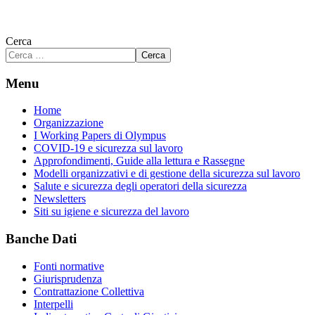
Cerca
Cerca
Menu
Home
Organizzazione
I Working Papers di Olympus
COVID-19 e sicurezza sul lavoro
Approfondimenti, Guide alla lettura e Rassegne
Modelli organizzativi e di gestione della sicurezza sul lavoro
Salute e sicurezza degli operatori della sicurezza
Newsletters
Siti su igiene e sicurezza del lavoro
Banche Dati
Fonti normative
Giurisprudenza
Contrattazione Collettiva
Interpelli