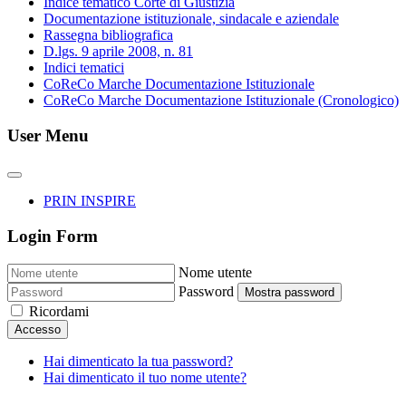
Indice tematico Corte di Giustizia
Documentazione istituzionale, sindacale e aziendale
Rassegna bibliografica
D.lgs. 9 aprile 2008, n. 81
Indici tematici
CoReCo Marche Documentazione Istituzionale
CoReCo Marche Documentazione Istituzionale (Cronologico)
User Menu
PRIN INSPIRE
Login Form
Nome utente
Password
Mostra password
Ricordami
Accesso
Hai dimenticato la tua password?
Hai dimenticato il tuo nome utente?