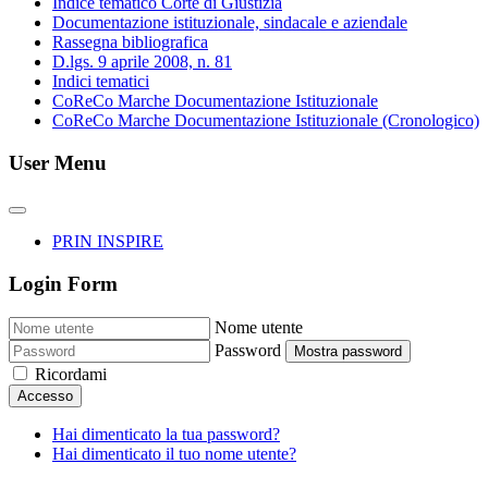
Indice tematico Corte di Giustizia
Documentazione istituzionale, sindacale e aziendale
Rassegna bibliografica
D.lgs. 9 aprile 2008, n. 81
Indici tematici
CoReCo Marche Documentazione Istituzionale
CoReCo Marche Documentazione Istituzionale (Cronologico)
User Menu
PRIN INSPIRE
Login Form
Nome utente
Password
Mostra password
Ricordami
Accesso
Hai dimenticato la tua password?
Hai dimenticato il tuo nome utente?