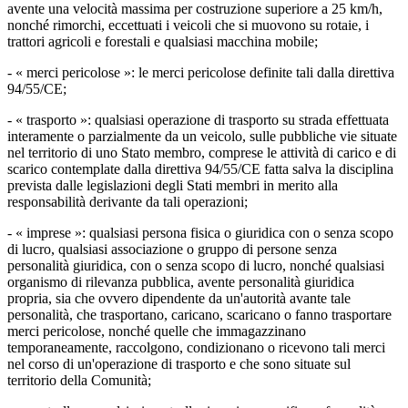
avente una velocità massima per costruzione superiore a 25 km/h,
nonché rimorchi, eccettuati i veicoli che si muovono su rotaie, i
trattori agricoli e forestali e qualsiasi macchina mobile;
- « merci pericolose »: le merci pericolose definite tali dalla direttiva
94/55/CE;
- « trasporto »: qualsiasi operazione di trasporto su strada effettuata
interamente o parzialmente da un veicolo, sulle pubbliche vie situate
nel territorio di uno Stato membro, comprese le attività di carico e di
scarico contemplate dalla direttiva 94/55/CE fatta salva la disciplina
prevista dalle legislazioni degli Stati membri in merito alla
responsabilità derivante da tali operazioni;
- « imprese »: qualsiasi persona fisica o giuridica con o senza scopo
di lucro, qualsiasi associazione o gruppo di persone senza
personalità giuridica, con o senza scopo di lucro, nonché qualsiasi
organismo di rilevanza pubblica, avente personalità giuridica
propria, sia che ovvero dipendente da un'autorità avante tale
personalità, che trasportano, caricano, scaricano o fanno trasportare
merci pericolose, nonché quelle che immagazzinano
temporaneamente, raccolgono, condizionano o ricevono tali merci
nel corso di un'operazione di trasporto e che sono situate sul
territorio della Comunità;