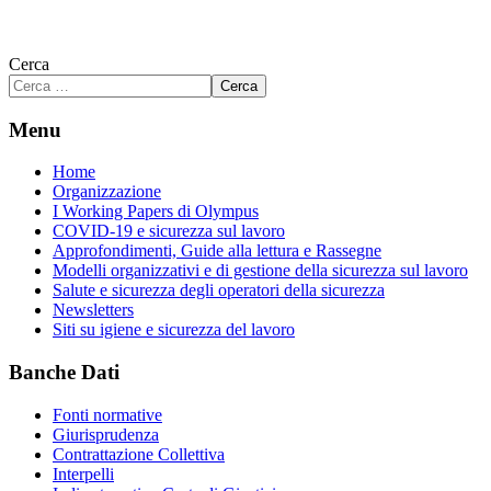
Cerca
Cerca
Menu
Home
Organizzazione
I Working Papers di Olympus
COVID-19 e sicurezza sul lavoro
Approfondimenti, Guide alla lettura e Rassegne
Modelli organizzativi e di gestione della sicurezza sul lavoro
Salute e sicurezza degli operatori della sicurezza
Newsletters
Siti su igiene e sicurezza del lavoro
Banche Dati
Fonti normative
Giurisprudenza
Contrattazione Collettiva
Interpelli