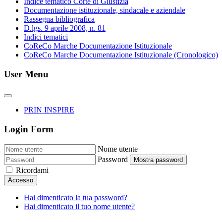
Indice tematico Corte di Giustizia
Documentazione istituzionale, sindacale e aziendale
Rassegna bibliografica
D.lgs. 9 aprile 2008, n. 81
Indici tematici
CoReCo Marche Documentazione Istituzionale
CoReCo Marche Documentazione Istituzionale (Cronologico)
User Menu
PRIN INSPIRE
Login Form
Nome utente
Password
Mostra password
Ricordami
Accesso
Hai dimenticato la tua password?
Hai dimenticato il tuo nome utente?