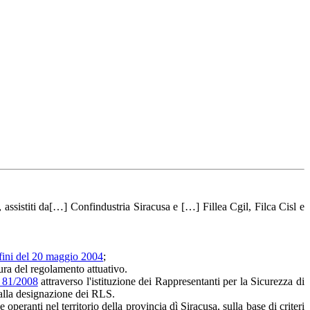
9
 assistiti da[…] Confindustria Siracusa e […] Fillea Cgil, Filca Cisl e
ffini del 20 maggio 2004
;
sura del regolamento attuativo.
 81/2008
attraverso l'istituzione dei Rappresentanti per la Sicurezza di
 alla designazione dei RLS.
eranti nel territorio della provincia dì Siracusa, sulla base di criteri