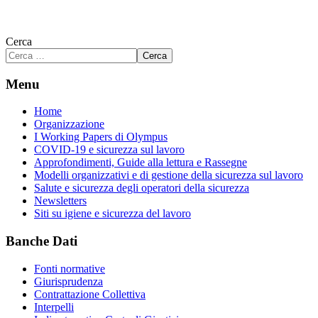
Cerca
Cerca
Menu
Home
Organizzazione
I Working Papers di Olympus
COVID-19 e sicurezza sul lavoro
Approfondimenti, Guide alla lettura e Rassegne
Modelli organizzativi e di gestione della sicurezza sul lavoro
Salute e sicurezza degli operatori della sicurezza
Newsletters
Siti su igiene e sicurezza del lavoro
Banche Dati
Fonti normative
Giurisprudenza
Contrattazione Collettiva
Interpelli