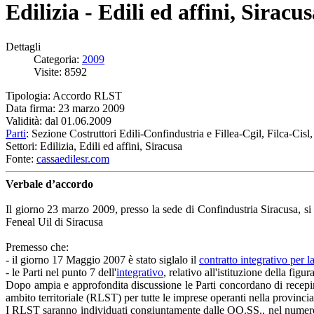
Edilizia - Edili ed affini, Sira
Dettagli
Categoria:
2009
Visite: 8592
Tipologia: Accordo RLST
Data firma: 23 marzo 2009
Validità: dal 01.06.2009
Parti
: Sezione Costruttori Edili-Confindustria e Fillea-Cgil, Filca-Cisl
Settori: Edilizia, Edili ed affini, Siracusa
Fonte:
cassaedilesr.com
Verbale d’accordo
Il giorno 23 marzo 2009, presso la sede di Confindustria Siracusa, si 
Feneal Uil di Siracusa
Premesso che:
- il giorno 17 Maggio 2007 è stato siglalo il
contratto integrativo per l
- le Parti nel punto 7 dell'
integrativo
, relativo all'istituzione della fi
Dopo ampia e approfondita discussione le Parti concordano di recepire 
ambito territoriale (RLST) per tutte le imprese operanti nella provinc
I RLST saranno individuati congiuntamente dalle OO.SS., nel numero di t