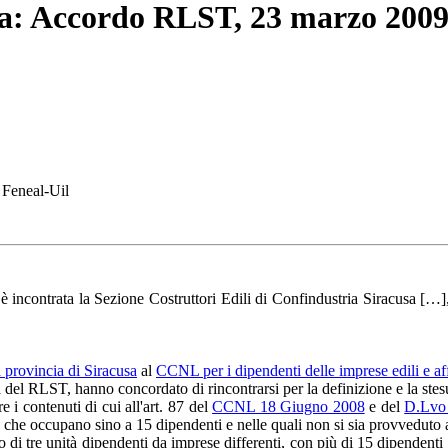
cusa: Accordo RLST, 23 marzo 200
, Feneal-Uil
è incontrata la Sezione Costruttori Edili di Confindustria Siracusa […],
a provincia di Siracusa
al
CCNL per i dipendenti delle imprese edili e a
gura del RLST, hanno concordato di rincontrarsi per la definizione e la ste
i contenuti di cui all'art. 87 del
CCNL 18 Giugno 2008
e del
D.Lvo
ia che occupano sino a 15 dipendenti e nelle quali non si sia provveduto
re unità dipendenti da imprese differenti, con più di 15 dipendenti e op