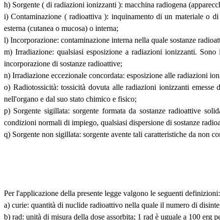
h) Sorgente ( di radiazioni ionizzanti ): macchina radiogena (apparecch
i) Contaminazione ( radioattiva ): inquinamento di un materiale o d
esterna (cutanea o mucosa) o interna;
l) Incorporazione: contaminazione interna nella quale sostanze radioat
m) Irradiazione: qualsiasi esposizione a radiazioni ionizzanti. Sono i
incorporazione di sostanze radioattive;
n) Irradiazione eccezionale concordata: esposizione alle radiazioni ion
o) Radiotossicità: tossicità dovuta alle radiazioni ionizzanti emesse 
nell'organo e dal suo stato chimico e fisico;
p) Sorgente sigillata: sorgente formata da sostanze radioattive solid
condizioni normali di impiego, qualsiasi dispersione di sostanze radioa
q) Sorgente non sigillata: sorgente avente tali caratteristiche da non c
Per l'applicazione della presente legge valgono le seguenti definizioni:
a) curie: quantità di nuclide radioattivo nella quale il numero di disint
b) rad: unità di misura della dose assorbita; 1 rad è uguale a 100 erg 