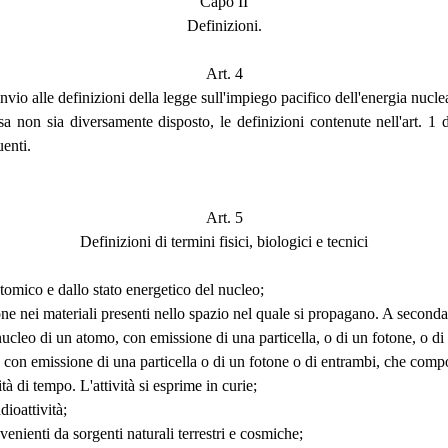
Capo II
Definizioni.
Art. 4
nvio alle definizioni della legge sull'impiego pacifico dell'energia nucle
ssa non sia diversamente disposto, le definizioni contenute nell'art. 1
uenti.
Art. 5
Definizioni di termini fisici, biologici e tecnici
omico e dallo stato energetico del nucleo;
one nei materiali presenti nello spazio nel quale si propagano. A second
nucleo di un atomo, con emissione di una particella, o di un fotone, o di
 con emissione di una particella o di un fotone o di entrambi, che comp
tà di tempo. L'attività si esprime in curie;
dioattività;
venienti da sorgenti naturali terrestri e cosmiche;