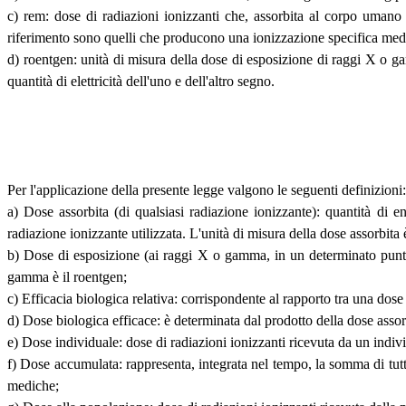
c) rem: dose di radiazioni ionizzanti che, assorbita al corpo umano
riferimento sono quelli che producono una ionizzazione specifica medi
d) roentgen: unità di misura della dose di esposizione di raggi X o ga
quantità di elettricità dell'uno e dell'altro segno.
Per l'applicazione della presente legge valgono le seguenti definizioni:
a) Dose assorbita (di qualsiasi radiazione ionizzante): quantità di e
radiazione ionizzante utilizzata. L'unità di misura della dose assorbita è
b) Dose di esposizione (ai raggi X o gamma, in un determinato punto)
gamma è il roentgen;
c) Efficacia biologica relativa: corrispondente al rapporto tra una dose
d) Dose biologica efficace: è determinata dal prodotto della dose assorb
e) Dose individuale: dose di radiazioni ionizzanti ricevuta da un indi
f) Dose accumulata: rappresenta, integrata nel tempo, la somma di tutt
mediche;