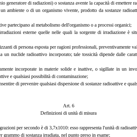
io generatore di radiazioni) o sostanza avente la capacità di emettere ra
i un ambiente o di un organismo vivente, prodotto da sostanze radioatt
tive partecipano al metabolismo dell'organismo o a processi organici;
rradiazioni esterne quelle nelle quali la sorgente di irradiazione è situ
izzanti di persona esposta per ragioni professionali, preventivamente val
da un nuclide radioattivo incorporato; tale tossicità dipende dalle cara
amente incorporate in materie solide e inattive, o sigillate in un invol
ttive e qualsiasi possibilità di contaminazione;
onsentire di prevenire qualsiasi dispersione di sostanze radioattive e qual
Art. 6
Definizioni di unità di misura
egrazioni per secondo è di 3,7x1010: esso rappresenta l'unità di radioattiv
per grammo di sostanza irradiata, nel punto preso in esame;