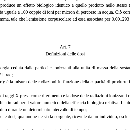
 produce un effetto biologico identico a quello prodotto nello stesso 
a uguale a 100 coppie di ioni per micron di percorso in acqua. Ciò corr
mma, tale che l'emissione corpuscolare ad essa associata per 0,001293 gr
Art. 7
Definizioni delle dosi
nergia ceduta dalle particelle ionizzanti alla unità di massa della sost
 il rad;
: è la misura delle radiazioni in funzione della capacità di produrre i
 di raggi X presa come riferimento e la dose delle radiazioni ionizzanti 
ita in rad per il valore numerico della efficacia biologica relativa. La d
viduo durante un determinato intervallo di tempo;
e le dosi, qualunque ne sia la sorgente, ricevute da un individuo, esclus