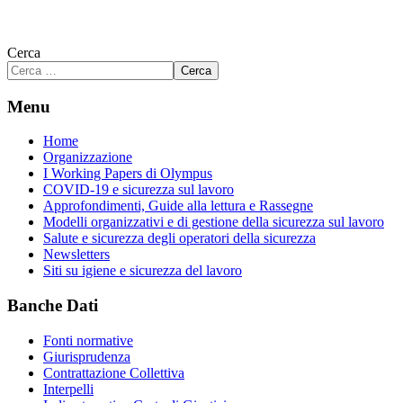
Cerca
Cerca
Menu
Home
Organizzazione
I Working Papers di Olympus
COVID-19 e sicurezza sul lavoro
Approfondimenti, Guide alla lettura e Rassegne
Modelli organizzativi e di gestione della sicurezza sul lavoro
Salute e sicurezza degli operatori della sicurezza
Newsletters
Siti su igiene e sicurezza del lavoro
Banche Dati
Fonti normative
Giurisprudenza
Contrattazione Collettiva
Interpelli