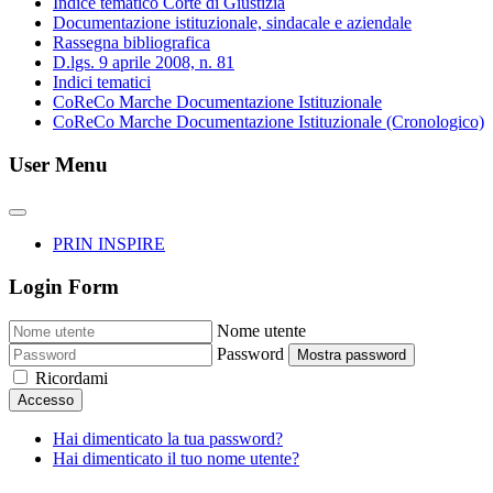
Indice tematico Corte di Giustizia
Documentazione istituzionale, sindacale e aziendale
Rassegna bibliografica
D.lgs. 9 aprile 2008, n. 81
Indici tematici
CoReCo Marche Documentazione Istituzionale
CoReCo Marche Documentazione Istituzionale (Cronologico)
User Menu
PRIN INSPIRE
Login Form
Nome utente
Password
Mostra password
Ricordami
Accesso
Hai dimenticato la tua password?
Hai dimenticato il tuo nome utente?