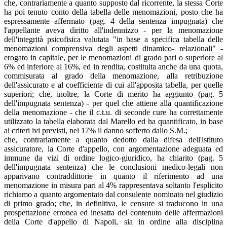
che, contrariamente a quanto supposto dal ricorrente, la stessa Corte
ha poi tenuto conto della tabella delle menomazioni, posto che ha
espressamente affermato (pag. 4 della sentenza impugnata) che
l'appellante aveva diritto all'indennizzo - per la menomazione
dell'integrità psicofisica valutata "in base a specifica tabella delle
menomazioni comprensiva degli aspetti dinamico- relazionali" -
erogato in capitale, per le menomazioni di grado pari o superiore al
6% ed inferiore al 16%, ed in rendita, costituita anche da una quota,
commisurata al grado della menomazione, alla retribuzione
dell'assicurato e al coefficiente di cui all'apposita tabella, per quelle
superiori; che, inoltre, la Corte di merito ha aggiunto (pag. 5
dell'impugnata sentenza) - per quel che attiene alla quantificazione
della menomazione - che il c.t.u. di seconde cure ha correttamente
utilizzato la tabella elaborata dal Marello ed ha quantificato, in base
ai criteri ivi previsti, nel 17% il danno sofferto dallo S.M.;
che, contrariamente a quanto dedotto dalla difesa dell'istituto
assicuratore, la Corte d'appello, con argomentazione adeguata ed
immune da vizi di ordine logico-giuridico, ha chiarito (pag. 5
dell'impugnata sentenza) che le conclusioni medico-legali non
apparivano contraddittorie in quanto il riferimento ad una
menomazione in misura pari al 4% rappresentava soltanto l'esplicito
richiamo a quanto argomentato dal consulente nominato nel giudizio
di primo grado; che, in definitiva, le censure si traducono in una
prospettazione erronea ed inesatta del contenuto delle affermazioni
della Corte d'appello di Napoli, sia in ordine alla disciplina