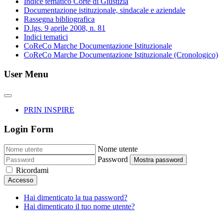
Indice tematico Corte di Giustizia
Documentazione istituzionale, sindacale e aziendale
Rassegna bibliografica
D.lgs. 9 aprile 2008, n. 81
Indici tematici
CoReCo Marche Documentazione Istituzionale
CoReCo Marche Documentazione Istituzionale (Cronologico)
User Menu
PRIN INSPIRE
Login Form
Nome utente
Password
Mostra password
Ricordami
Accesso
Hai dimenticato la tua password?
Hai dimenticato il tuo nome utente?