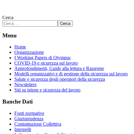
Cerca
Cerca
Menu
Home
Organizzazione
I Working Papers di Olympus
COVID-19 e sicurezza sul lavoro
Approfondimenti, Guide alla lettura e Rassegne
Modelli organizzativi e di gestione della sicurezza sul lavoro
Salute e sicurezza degli operatori della sicurezza
Newsletters
Siti su igiene e sicurezza del lavoro
Banche Dati
Fonti normative
Giurisprudenza
Contrattazione Collettiva
Interpelli