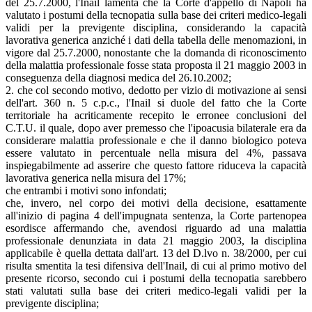
del 25.7.2000, l'Inail lamenta che la Corte d'appello di Napoli ha
valutato i postumi della tecnopatia sulla base dei criteri medico-legali
validi per la previgente disciplina, considerando la capacità
lavorativa generica anziché i dati della tabella delle menomazioni, in
vigore dal 25.7.2000, nonostante che la domanda di riconoscimento
della malattia professionale fosse stata proposta il 21 maggio 2003 in
conseguenza della diagnosi medica del 26.10.2002;
2. che col secondo motivo, dedotto per vizio di motivazione ai sensi
dell'art. 360 n. 5 c.p.c., l'Inail si duole del fatto che la Corte
territoriale ha acriticamente recepito le erronee conclusioni del
C.T.U. il quale, dopo aver premesso che l'ipoacusia bilaterale era da
considerare malattia professionale e che il danno biologico poteva
essere valutato in percentuale nella misura del 4%, passava
inspiegabilmente ad asserire che questo fattore riduceva la capacità
lavorativa generica nella misura del 17%;
che entrambi i motivi sono infondati;
che, invero, nel corpo dei motivi della decisione, esattamente
all'inizio di pagina 4 dell'impugnata sentenza, la Corte partenopea
esordisce affermando che, avendosi riguardo ad una malattia
professionale denunziata in data 21 maggio 2003, la disciplina
applicabile è quella dettata dall'art. 13 del D.lvo n. 38/2000, per cui
risulta smentita la tesi difensiva dell'Inail, di cui al primo motivo del
presente ricorso, secondo cui i postumi della tecnopatia sarebbero
stati valutati sulla base dei criteri medico-legali validi per la
previgente disciplina;