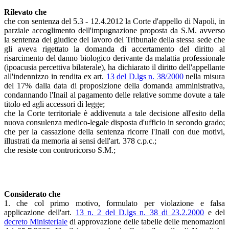
Rilevato che
che con sentenza del 5.3 - 12.4.2012 la Corte d'appello di Napoli, in
parziale accoglimento dell'impugnazione proposta da S.M. avverso
la sentenza del giudice del lavoro del Tribunale della stessa sede che
gli aveva rigettato la domanda di accertamento del diritto al
risarcimento del danno biologico derivante da malattia professionale
(ipoacusia percettiva bilaterale), ha dichiarato il diritto dell'appellante
all'indennizzo in rendita ex art.
13 del D.lgs n. 38/2000
nella misura
del 17% dalla data di proposizione della domanda amministrativa,
condannando l'Inail al pagamento delle relative somme dovute a tale
titolo ed agli accessori di legge;
che la Corte territoriale è addivenuta a tale decisione all'esito della
nuova consulenza medico-legale disposta d'ufficio in secondo grado;
che per la cassazione della sentenza ricorre l'Inail con due motivi,
illustrati da memoria ai sensi dell'art. 378 c.p.c.;
che resiste con controricorso S.M.;
Considerato che
1. che col primo motivo, formulato per violazione e falsa
applicazione dell'art.
13 n. 2 del D.lgs n. 38 di 23.2.2000
e del
decreto Ministeriale
di approvazione delle tabelle delle menomazioni