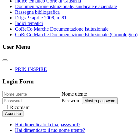
Indice tematico Corte di Giustizia
Documentazione istituzionale, sindacale e aziendale
Rassegna bibliografica
D.lgs. 9 aprile 2008, n. 81
Indici tematici
CoReCo Marche Documentazione Istituzionale
CoReCo Marche Documentazione Istituzionale (Cronologico)
User Menu
PRIN INSPIRE
Login Form
Nome utente
Password
Mostra password
Ricordami
Accesso
Hai dimenticato la tua password?
Hai dimenticato il tuo nome utente?