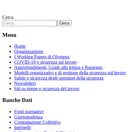
Cerca
Cerca
Menu
Home
Organizzazione
I Working Papers di Olympus
COVID-19 e sicurezza sul lavoro
Approfondimenti, Guide alla lettura e Rassegne
Modelli organizzativi e di gestione della sicurezza sul lavoro
Salute e sicurezza degli operatori della sicurezza
Newsletters
Siti su igiene e sicurezza del lavoro
Banche Dati
Fonti normative
Giurisprudenza
Contrattazione Collettiva
Interpelli