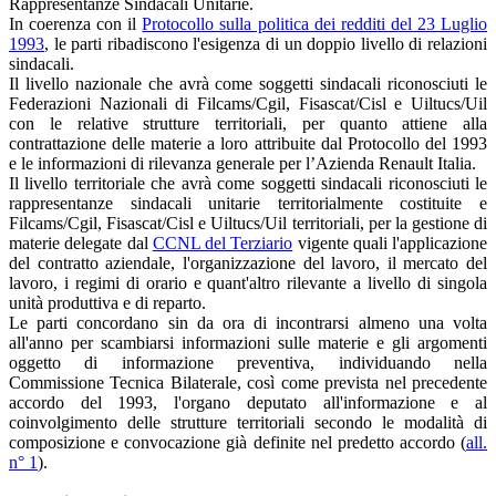
Rappresentanze Sindacali Unitarie.
In coerenza con il
Protocollo sulla politica dei redditi del 23 Luglio
1993
, le parti ribadiscono l'esigenza di un doppio livello di relazioni
sindacali.
Il livello nazionale che avrà come soggetti sindacali riconosciuti le
Federazioni Nazionali di Filcams/Cgil, Fisascat/Cisl e Uiltucs/Uil
con le relative strutture territoriali, per quanto attiene alla
contrattazione delle materie a loro attribuite dal Protocollo del 1993
e le informazioni di rilevanza generale per l’Azienda Renault Italia.
Il livello territoriale che avrà come soggetti sindacali riconosciuti le
rappresentanze sindacali unitarie territorialmente costituite e
Filcams/Cgil, Fisascat/Cisl e Uiltucs/Uil territoriali, per la gestione di
materie delegate dal
CCNL del Terziario
vigente quali l'applicazione
del contratto aziendale, l'organizzazione del lavoro, il mercato del
lavoro, i regimi di orario e quant'altro rilevante a livello di singola
unità produttiva e di reparto.
Le parti concordano sin da ora di incontrarsi almeno una volta
all'anno per scambiarsi informazioni sulle materie e gli argomenti
oggetto di informazione preventiva, individuando nella
Commissione Tecnica Bilaterale, così come prevista nel precedente
accordo del 1993, l'organo deputato all'informazione e al
coinvolgimento delle strutture territoriali secondo le modalità di
composizione e convocazione già definite nel predetto accordo (
all.
n° 1
).