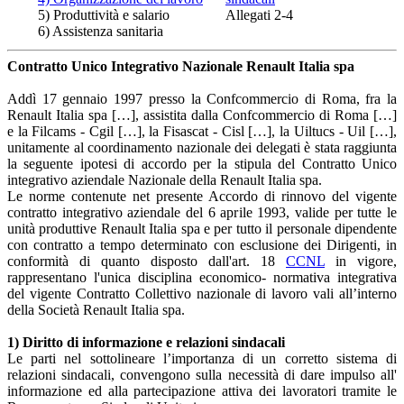
5) Produttività e salario
Allegati 2-4
6) Assistenza sanitaria
Contratto Unico Integrativo Nazionale Renault Italia spa
Addì 17 gennaio 1997 presso la Confcommercio di Roma, fra la
Renault Italia spa […], assistita dalla Confcommercio di Roma […]
e la Filcams - Cgil […], la Fisascat - Cisl […], la Uiltucs - Uil […],
unitamente al coordinamento nazionale dei delegati è stata raggiunta
la seguente ipotesi di accordo per la stipula del Contratto Unico
integrativo aziendale Nazionale della Renault Italia spa.
Le norme contenute net presente Accordo di rinnovo del vigente
contratto integrativo aziendale del 6 aprile 1993, valide per tutte le
unità produttive Renault Italia spa e per tutto il personale dipendente
con contratto a tempo determinato con esclusione dei Dirigenti, in
conformità di quanto disposto dall'art. 18
CCNL
in vigore,
rappresentano l'unica disciplina economico- normativa integrativa
del vigente Contratto Collettivo nazionale di lavoro vali all’interno
della Società Renault Italia spa.
1) Diritto di informazione e relazioni sindacali
Le parti nel sottolineare l’importanza di un corretto sistema di
relazioni sindacali, convengono sulla necessità di dare impulso all'
informazione ed alla partecipazione attiva dei lavoratori tramite le