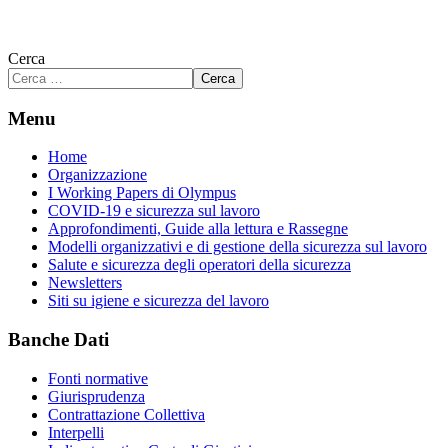
Cerca
Cerca
Menu
Home
Organizzazione
I Working Papers di Olympus
COVID-19 e sicurezza sul lavoro
Approfondimenti, Guide alla lettura e Rassegne
Modelli organizzativi e di gestione della sicurezza sul lavoro
Salute e sicurezza degli operatori della sicurezza
Newsletters
Siti su igiene e sicurezza del lavoro
Banche Dati
Fonti normative
Giurisprudenza
Contrattazione Collettiva
Interpelli