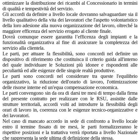
ottimizzare la distribuzione dei ricambi al Concessionario in termini
di qualità e tempestività del servizio.
Gli accordi da definire a livello locale dovranno salvaguardare sia il
livello qualitativo della vita dei lavoratori che l'aspetto volontaristico
della loro adesione alia nuova organizzazione del lavoro, oltreché la
maggiore efficenza del servizio erogato al cliente finale.
Dovrà comunque essere garantita l’efficenza degli impianti e la
funzionalità organizzativa al fine di assicurare la completezza del
servizio alla clientela.
Le parti, per attuare fa flessibilità, sono concordi nel definire un
dispositivo di riferimento che costituisca il criterio guida all'interno
del quale individuare le Soluzioni più idonee e rispondenti alle
peculiarità ed alle esigenze delle singole realtà produttive.
Le parti sono concordi nel considerare tra queste l'equilibrio
organizzativo, la riduzione dell'orario di lavoro, l'ottimizzazione
delle risorse interne ed un'equa compensazione economica.
Le parti convengono sin da ora di darsi tre mesi di tempo dalla firma
del presente contratto per realizzare con le RSU, assistite dalle
strutture territoriali, accordi volti ad introdurre la flessibilità degli
orari di lavoro in, coerenza con le esigenze tecnico-organizzative e
dei lavoratori.
Nel caso di mancato accordo in sede di confronto a livello locale
entro il termine fissato di tre mesi, le parti formalizzeranno le
rispettive posizioni e la trattativa verrà riportata a livello Nazionale
che rappresenta la sede ultima di definizione della stessa.