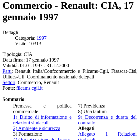
Commercio - Renault: CIA, 17
gennaio 1997
Dettagli
Categoria:
1997
Visite: 10313
Tipologia: CIA
Data firma: 17 gennaio 1997
Validità: 01.01.1997 - 31.12.2000
Parti
: Renault Italia/Confcommercio e Filcams-Cgil, Fisascat-Cisl,
Uiltucs-Uil, Coordinamento nazionale delegati
Settori
: Commercio, Renault
Fonte:
filcams.cgil.it
Sommario
:
Premessa e politica
7) Previdenza
commerciale
8) Una tantum
1) Diritto di informazione e
9) Decorrenza e durata del
relazioni sindacali
contratto
2) Ambiente e sicurezza
Allegati
3) Formazione
Allegato 1 Relazioni
4) Organizzazione del lavoro
sindacali