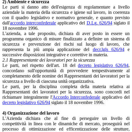
2) Ambiente e sicurezza
Le parti si danno atto dell'esigenza di regolamentare a livello
aziendale la materia della sicurezza e igiene sul lavoro, in coerenza
con il quadro legislativo e normativo generale, e quanto previsto
dall'
accordo interconfederale
applicativo del
D.Lg. 626/94
siglato il
18 novembre 1996.
L'azienda, a tale proposito, dichiara di aver posto in essere un
programma organico di misure finalizzato a definire un sistema di
sicurezza e prevenzione dei rischi sul luogo di lavoro, che
rappresenta la più ampia applicazione del
decr.lgls 626/94
e
successive disposizioni integrative e correttive in materia.
2.1 Rappresentante dei lavoratori per la sicurezza
Le parti, nel rispetto dell'art. 18 del
decreto legislativo 626/94
,
concordano sull'opportunità di provvedere tempestivamente al
completamento delle nomine dei Rappresentanti dei lavoratori per la
sicurezza a livello di ciascuna unità organizzativa.
Le parti, per la disciplina completa della materia relativa ai
Rappresentanti dei lavoratori per la sicurezza, sono concordi nel
richiamare integralmente l'
Accordo Interconfederale
applicativo del
decreto legislativo 626/94
siglato il 18 novembre 1996.
4) Organizzazione del lavoro
L'Azienda dichiara che al fine di perseguire un livello di
competitività in linea con le dinamiche di mercato, proseguirà nel
processo di ottimizzazione ed efficentizzazione delle strutture,