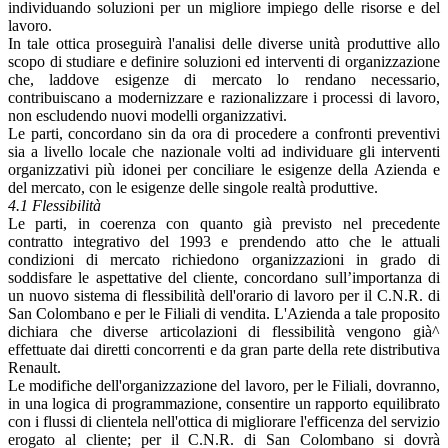
individuando soluzioni per un migliore impiego delle risorse e del
lavoro.
In tale ottica proseguirà l'analisi delle diverse unità produttive allo
scopo di studiare e definire soluzioni ed interventi di organizzazione
che, laddove esigenze di mercato lo rendano necessario,
contribuiscano a modernizzare e razionalizzare i processi di lavoro,
non escludendo nuovi modelli organizzativi.
Le parti, concordano sin da ora di procedere a confronti preventivi
sia a livello locale che nazionale volti ad individuare gli interventi
organizzativi più idonei per conciliare le esigenze della Azienda e
del mercato, con le esigenze delle singole realtà produttive.
4.1 Flessibilità
Le parti, in coerenza con quanto già previsto nel precedente
contratto integrativo del 1993 e prendendo atto che le attuali
condizioni di mercato richiedono organizzazioni in grado di
soddisfare le aspettative del cliente, concordano sull’importanza di
un nuovo sistema di flessibilità dell'orario di lavoro per il C.N.R. di
San Colombano e per le Filiali di vendita. L'Azienda a tale proposito
dichiara che diverse articolazioni di flessibilità vengono già^
effettuate dai diretti concorrenti e da gran parte della rete distributiva
Renault.
Le modifiche dell'organizzazione del lavoro, per le Filiali, dovranno,
in una logica di programmazione, consentire un rapporto equilibrato
con i flussi di clientela nell'ottica di migliorare l'efficenza del servizio
erogato al cliente; per il C.N.R. di San Colombano si dovrà