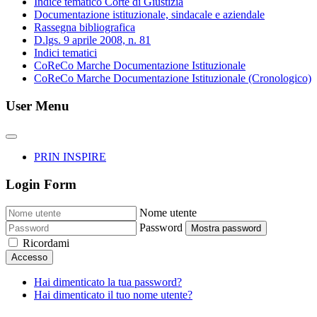
Indice tematico Corte di Giustizia
Documentazione istituzionale, sindacale e aziendale
Rassegna bibliografica
D.lgs. 9 aprile 2008, n. 81
Indici tematici
CoReCo Marche Documentazione Istituzionale
CoReCo Marche Documentazione Istituzionale (Cronologico)
User Menu
PRIN INSPIRE
Login Form
Nome utente
Password
Mostra password
Ricordami
Accesso
Hai dimenticato la tua password?
Hai dimenticato il tuo nome utente?