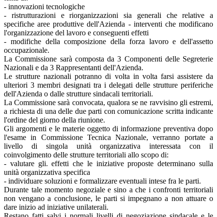
- innovazioni tecnologiche
- ristrutturazioni e riorganizzazioni sia generali che relative a
specifiche aree produttive dell'Azienda - interventi che modificano
l'organizzazione del lavoro e conseguenti effetti
- modifiche della composizione della forza lavoro e dell'assetto
occupazionale.
La Commissione sarà composta da 3 Componenti delle Segreterie
Nazionali e da 3 Rappresentanti dell'Azienda.
Le strutture nazionali potranno di volta in volta farsi assistere da
ulteriori 3 membri designati tra i delegati delle strutture periferiche
dell'Azienda o dalle strutture sindacali territoriali.
La Commissione sarà convocata, qualora se ne ravvisino gli estremi,
a richiesta di una delle due parti con comunicazione scritta indicante
l'ordine del giorno della riunione.
Gli argomenti e le materie oggetto di informazione preventiva dopo
l'esame in Commissione Tecnica Nazionale, verranno portate a
livello di singola unità organizzativa interessata con il
coinvolgimento delle strutture territoriali allo scopo di:
- valutare gli. effetti che le iniziative proposte determinano sulla
unità organizzativa specifica
- individuare soluzioni e formalizzare eventuali intese fra le parti.
Durante tale momento negoziale e sino a che i confronti territoriali
non vengano a conclusione, le parti si impegnano a non attuare o
dare inizio ad iniziative unilaterali.
Restano fatti salvi i normali livelli di negoziazione sindacale e le