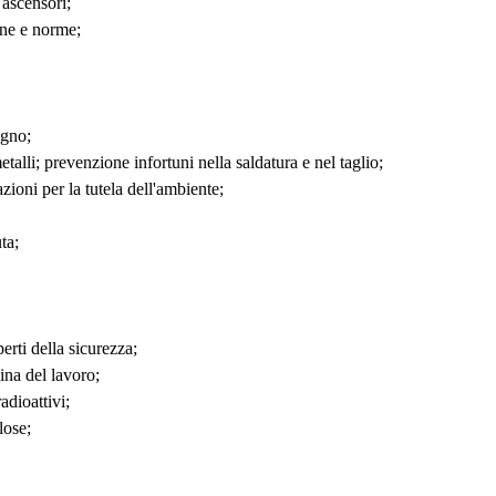
 ascensori;
one e norme;
egno;
talli; prevenzione infortuni nella saldatura e nel taglio;
zioni per la tutela dell'ambiente;
ta;
erti della sicurezza;
cina del lavoro;
adioattivi;
lose;