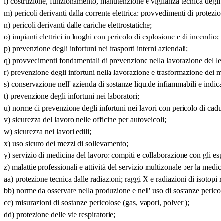
l) costruzione, funzionamento, manutenzione e vigilanza tecnica degli
m) pericoli derivanti dalla corrente elettrica: provvedimenti di protezi
n) pericoli derivanti dalle cariche elettrostatiche;
o) impianti elettrici in luoghi con pericolo di esplosione e di incendio;
p) prevenzione degli infortuni nei trasporti interni aziendali;
q) provvedimenti fondamentali di prevenzione nella lavorazione del l
r) prevenzione degli infortuni nella lavorazione e trasformazione dei me
s) conservazione nell' azienda di sostanze liquide infiammabili e indica
t) prevenzione degli infortuni nei laboratori;
u) norme di prevenzione degli infortuni nei lavori con pericolo di cadu
v) sicurezza del lavoro nelle officine per autoveicoli;
w) sicurezza nei lavori edili;
x) uso sicuro dei mezzi di sollevamento;
y) servizio di medicina del lavoro: compiti e collaborazione con gli esp
z) malattie professionali e attività del servizio multizonale per la medi
aa) protezione tecnica dalle radiazioni; raggi X e radiazioni di isotopi r
bb) norme da osservare nella produzione e nell' uso di sostanze perico
cc) misurazioni di sostanze pericolose (gas, vapori, polveri);
dd) protezione delle vie respiratorie;