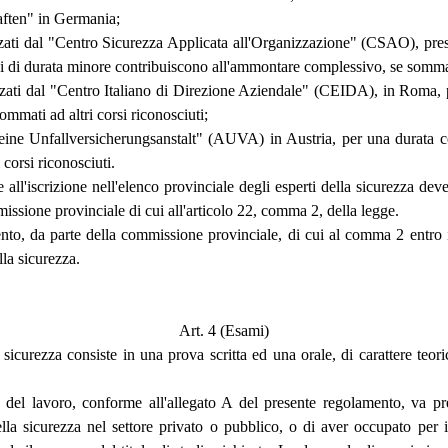
haften" in Germania;
izzati dal "Centro Sicurezza Applicata all'Organizzazione" (CSAO), press
i di durata minore contribuiscono all'ammontare complessivo, se sommati 
nizzati dal "Centro Italiano di Direzione Aziendale" (CEIDA), in Roma,
mmati ad altri corsi riconosciuti;
gemeine Unfallversicherungsanstalt" (AUVA) in Austria, per una durata c
corsi riconosciuti.
all'iscrizione nell'elenco provinciale degli esperti della sicurezza deve
missione provinciale di cui all'articolo 22, comma 2, della legge.
mento, da parte della commissione provinciale, di cui al comma 2 entr
lla sicurezza.
Art. 4 (Esami)
la sicurezza consiste in una prova scritta ed una orale, di carattere teo
el lavoro, conforme all'allegato A del presente regolamento, va prese
la sicurezza nel settore privato o pubblico, o di aver occupato per il