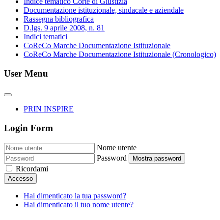
Indice tematico Corte di Giustizia
Documentazione istituzionale, sindacale e aziendale
Rassegna bibliografica
D.lgs. 9 aprile 2008, n. 81
Indici tematici
CoReCo Marche Documentazione Istituzionale
CoReCo Marche Documentazione Istituzionale (Cronologico)
User Menu
PRIN INSPIRE
Login Form
Nome utente
Password
Mostra password
Ricordami
Accesso
Hai dimenticato la tua password?
Hai dimenticato il tuo nome utente?