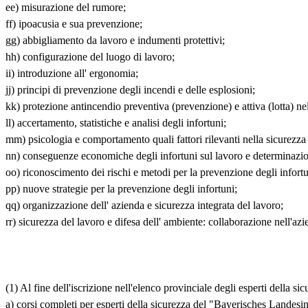
ee) misurazione del rumore;
ff) ipoacusia e sua prevenzione;
gg) abbigliamento da lavoro e indumenti protettivi;
hh) configurazione del luogo di lavoro;
ii) introduzione all' ergonomia;
jj) principi di prevenzione degli incendi e delle esplosioni;
kk) protezione antincendio preventiva (prevenzione) e attiva (lotta) nel
ll) accertamento, statistiche e analisi degli infortuni;
mm) psicologia e comportamento quali fattori rilevanti nella sicurezza 
nn) conseguenze economiche degli infortuni sul lavoro e determinazio
oo) riconoscimento dei rischi e metodi per la prevenzione degli infortu
pp) nuove strategie per la prevenzione degli infortuni;
qq) organizzazione dell' azienda e sicurezza integrata del lavoro;
rr) sicurezza del lavoro e difesa dell' ambiente: collaborazione nell'azi
(1) Al fine dell'iscrizione nell'elenco provinciale degli esperti della s
a) corsi completi per esperti della sicurezza del "Bayerisches Landesi