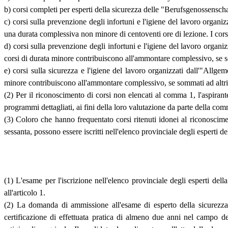
b) corsi completi per esperti della sicurezza delle "Berufsgenossensc
c) corsi sulla prevenzione degli infortuni e l'igiene del lavoro organ
una durata complessiva non minore di centoventi ore di lezione. I cors
d) corsi sulla prevenzione degli infortuni e l'igiene del lavoro orga
corsi di durata minore contribuiscono all'ammontare complessivo, se so
e) corsi sulla sicurezza e l'igiene del lavoro organizzati dall'"All
minore contribuiscono all'ammontare complessivo, se sommati ad altri 
(2) Per il riconoscimento di corsi non elencati al comma 1, l'aspirante 
programmi dettagliati, ai fini della loro valutazione da parte della com
(3) Coloro che hanno frequentato corsi ritenuti idonei al riconosci
sessanta, possono essere iscritti nell'elenco provinciale degli esperti de
(1) L'esame per l'iscrizione nell'elenco provinciale degli esperti del
all'articolo 1.
(2) La domanda di ammissione all'esame di esperto della sicurezza d
certificazione di effettuata pratica di almeno due anni nel campo del