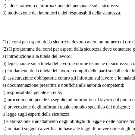
2) addestramento e informazione del personale sulla sicurezza;
3) motivazione dei lavoratori e dei responsabili della sicurezza.
(1) I corsi per esperti della sicurezza devono avere un numero di ore 
(2) Il programma dei corsi per esperti della sicurezza deve contenere gl
a) introduzione alla tutela del lavoro;
b) legislazione sulla tutela del lavoro e norme tecniche di sicurezza; co
c) fondamenti della tutela del lavoro: compiti delle parti sociali e dei l
d) assicurazione obbligatoria contro gli infortuni sul lavoro e le malatti
e) documentazione prescritta e notifiche alle autorità competenti;
f) responsabilità penale e civile;
g) procedimento penale in seguito ad infortunio sul lavoro dal punto di 
h) prevenzione degli infortuni quale compito specifico dei dirigenti;
i) legge sugli esperti della sicurezza;
j) elaborazione e adattamento degli obblighi di legge e delle norme tecn
k) impianti soggetti a verifica in base alle leggi di prevenzione degli in