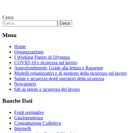
Cerca
Cerca
Menu
Home
Organizzazione
I Working Papers di Olympus
COVID-19 e sicurezza sul lavoro
Approfondimenti, Guide alla lettura e Rassegne
Modelli organizzativi e di gestione della sicurezza sul lavoro
Salute e sicurezza degli operatori della sicurezza
Newsletters
Siti su igiene e sicurezza del lavoro
Banche Dati
Fonti normative
Giurisprudenza
Contrattazione Collettiva
Interpelli