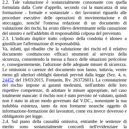
2.2. Tale valutazione è sostanzialmente consonante con quella
formulata dalla Corte d'appello, secondo cui la mancanza di una
formazione - formale e sostanziale - dei lavoratori riguardo alle
procedure esecutive delle operazioni di movimentazione e di
stoccaggio, nonché l'omessa redazione di un documento di
valutazione dei rischi, ha avuto rilievo determinante nella causazione
del sinistro e nell'addebito di responsabilità colposa del prevenuto.
2.3. L'indicato duplice tratto colposo della condotta è idoneo a
giustificare l'affermazione di responsabilità.
Va, infatti, qui ribadito che la valutazione dei rischi ed il relativo
documento costituiscono efficaci strumenti al servizio della
sicurezza, consentendo la messa a fuoco delle situazioni pericolose
e, conseguentemente, l'adozione delle adeguate misure di sicurezza.
Le omissioni o carenze del documento non fanno, tuttavia, venire
meno gli ulteriori obblighi datoriali previsti dalla legge (Sez. 4, n.
24452
del 19/03/2015, Fontanin, Rv. 26372601). La constatazione
del rischio impone ai garanti medesimi, nell'ambito delle loro
rispettive competenze, di adottare le misure appropriate, nel caso
totalmente mancate: il rischio non è stato previsto né valutato, quindi
non è stato in alcun modo governato dal V.DC., nonostante la sua
indubbia esistenza, tanto da non formarne neanche oggetto di
informazione-formazione dei lavoratori, come era invece doveroso e
obbligatorio per legge.
2.4. Sul piano della causalità omissiva, entrambe le sentenze di
merito sono sostanzialmente concordi nell'evidenziare la