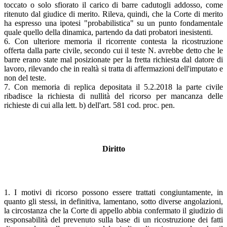
toccato o solo sfiorato il carico di barre cadutogli addosso, come
ritenuto dal giudice di merito. Rileva, quindi, che la Corte di merito
ha espresso una ipotesi "probabilistica" su un punto fondamentale
quale quello della dinamica, partendo da dati probatori inesistenti.
6. Con ulteriore memoria il ricorrente contesta la ricostruzione
offerta dalla parte civile, secondo cui il teste N. avrebbe detto che le
barre erano state mal posizionate per la fretta richiesta dal datore di
lavoro, rilevando che in realtà si tratta di affermazioni dell'imputato e
non del teste.
7. Con memoria di replica depositata il 5.2.2018 la parte civile
ribadisce la richiesta di nullità del ricorso per mancanza delle
richieste di cui alla lett. b) dell'art. 581 cod. proc. pen.
Diritto
1. I motivi di ricorso possono essere trattati congiuntamente, in
quanto gli stessi, in definitiva, lamentano, sotto diverse angolazioni,
la circostanza che la Corte di appello abbia confermato il giudizio di
responsabilità del prevenuto sulla base di un ricostruzione dei fatti