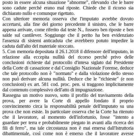
posto in essere alcuna situazione "abnorme", rilevando che le barre
sono cadute perché erano mal riposte. Chiede che il ricorso sia
dichiarato nullo e comunque rigettato.
Con ulteriore memoria osserva che l'imputato avrebbe dovuto
accertarsi, alla fine del giorno precedente il sinistro, che le barre
appena arrivate, come riferito dal teste N., fossero ben riposte e ben
salde sul cantilever. Soggiunge che il perito ha ben evidenziato
l'assenza di sistemi anticaduta che avrebbero potuto impedire la
caduta dall'alto del materiale stoccato.
5. Con memoria depositata il 26.1.2018 il difensore dell'imputato, in
relazione alla eccepita nullità del ricorso perché privo delle
conclusioni richieste dal protocollo d'intesa siglato dal Presidente
della Corte di cassazione e dal Consiglio Nazionale Forense, deduce
che tale protocollo non è "normato" e dalla violazione dello stesso
non può derivare alcuna nullità. Deduce che le "richieste" (e non
conclusioni) ex art. 581 cod. proc. pen. si traggono implicitamente
dal contenuto complessivo dell'atto di impugnazione.
Rassegna un motivo nuovo, sotto il profilo del travisamento della
prova, per avere la Corte di appello fondato il proprio
convincimento circa la responsabilità penale dell'imputato su una
prova che non esiste. In particolare osserva che la Corte ha ritenuto
che il lavoratore, al momento dell'infortunio, fosse "intento a
guardare per terra e probabilmente piegato in avanti alla ricerca dei
fili di ferro", ma tale circostanza non è mai emersa dall'Istruttoria
dibattimentale, così come non è emerso che il lavoratore avesse