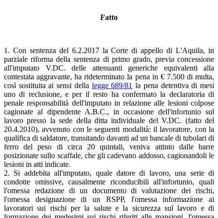
Fatto
1. Con sentenza del 6.2.2017 la Corte di appello di L'Aquila, in
parziale riforma della sentenza di primo grado, previa concessione
all'imputato V.DC. delle attenuanti generiche equivalenti alla
contestata aggravante, ha rideterminato la pena in € 7.500 di multa,
così sostituita ai sensi della
legge 689/81
la pena detentiva di mesi
uno di reclusione, e per il resto ha confermato la declaratoria di
penale responsabilità dell'imputato in relazione alle lesioni colpose
cagionate al dipendente A.B.C., in occasione dell'infortunio sul
lavoro presso la sede della ditta individuale del V.DC. (fatto del
20.4.2010), avvenuto con le seguenti modalità: il lavoratore, con la
qualifica di saldatore, transitando davanti ad un bancale di tubolari di
ferro del peso di circa 20 quintali, veniva attinto dalle barre
posizionate sullo scaffale, che gli cadevano addosso, cagionandoli le
lesioni in atti indicate.
2. Si addebita all'imputato, quale datore di lavoro, una serie di
condotte omissive, causalmente riconducibili all'infortunio, quali
l'omessa redazione di un documento di valutazione dei rischi,
l'omessa designazione di un RSPP, l'omessa informazione ai
lavoratori sui rischi per la salute e la sicurezza sul lavoro e di
formazione dei medesimi sui rischi riferiti alle mansioni, l'omessa