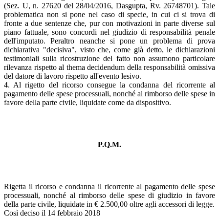
(Sez. U, n. 27620 del 28/04/2016, Dasgupta, Rv. 26748701). Tale
problematica non si pone nel caso di specie, in cui ci si trova di
fronte a due sentenze che, pur con motivazioni in parte diverse sul
piano fattuale, sono concordi nel giudizio di responsabilità penale
dell'imputato. Peraltro neanche si pone un problema di prova
dichiarativa "decisiva", visto che, come già detto, le dichiarazioni
testimoniali sulla ricostruzione del fatto non assumono particolare
rilevanza rispetto al thema decidendum della responsabilità omissiva
del datore di lavoro rispetto all'evento lesivo.
4. Al rigetto del ricorso consegue la condanna del ricorrente al
pagamento delle spese processuali, nonché al rimborso delle spese in
favore della parte civile, liquidate come da dispositivo.
P.Q.M.
Rigetta il ricorso e condanna il ricorrente al pagamento delle spese
processuali, nonché al rimborso delle spese di giudizio in favore
della parte civile, liquidate in € 2.500,00 oltre agli accessori di legge.
Così deciso il 14 febbraio 2018