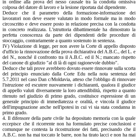
in ordine alla prova del nesso causale tra la condotta omissiva
colposa del datore di lavoro e la lesione riportata dal dipendente.
Deduce che il parametro della formazione-informazione dei
lavoratori non deve essere valutato in modo formale ma in modo
circoscritto e deve essere posto in relazione precisa con la condotta
in concreto realizzata. L'istruttoria dibattimentale ha dimostrato la
perfetta conoscenza da parte dei dipendenti delle procedure di
stoccaggio, contrariamente a quanto sostenuto in sentenza.
IV) Violazione di legge, per non avere la Corte di appello disposto
d'ufficio la rinnovazione della prova dichiarativa del A.B.C., del L. e
del N., nonché il confronto tra il A.B.C. ed il N.; mancato rispetto
del canone di giudizio "al di là di ogni ragionevole dubbio".
Deduce che tali prove avrebbero dovuto essere rinnovate sulla scorta
del principio enunciato dalla Corte Edu nella nota sentenza del
5.7.2011 nel caso Dan c/Moldavia, atteso che l'obbligo di rinnovare
l'istruzione ed escutere nuovamente i dichiaranti, qualora il giudice
di appello valuti diversamente la loro attendibilità, rispetto a quanto
ritenuto nel giudizio di primo grado, costituisce espressione di un
generale principio di immediatezza e oralità, e vincola il giudice
dell'impugnazione anche nell'ipotesi in cui vi sia stata condanna in
primo grado.
4. Il difensore della parte civile ha depositato memoria con la quale
eccepisce che il ricorrente non ha formulato precise conclusioni e
comunque ne contesta la ricostruzione dei fatti, precisando che il
A.B.C. non ha mai toccato le barre, non ha tirato lacci e non ha mai