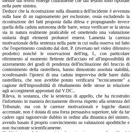
mentre dai referti emerge chiaramente che tali lesioni sono riportate
nella parte sinistra.
Deduce che la ricostruzione sulla dinamica dell'incidente è avvenuta
sulla base di un ragionamento per esclusione, ossia escludendo la
ricostruzione dei fatti proposta dalla difesa e propugnando invece
quella della caduta autonoma delle barre, senza verificare se la stessa
sia in natura realmente praticabile ed omettendo una valutazione
unitaria degli elementi probatori emersi. Lamenta la carenza
motivazionale della sentenza nella parte in cui nulla osserva sul fatto
che l'esperimento condotto dal dott. P. (riversato nel video difensivo
prodotto) nonché le osservazioni dell'ing. I., con particolare
riferimento al momento flettente dell'acciaio ed all'impossibilità di
azzeramento dei gradi di pendenza dell'inclinazione del braccio di
contenimento della rastrelliera, hanno dimostrato assoluta stabilità,
sconfessando l'ipotesi di una caduta improvvisa delle barre dalla
rastrelliera, che non avrebbe potuto verificarsi "tecnicamente" a
cagione dell'impossibilità di ribaltamento delle stesse in relazione
agli accorgimenti approntati dal V.DC..
Rileva, in sostanza, che la sentenza di appello, che ha ricostruito
l'infortunio in maniera decisamente diversa rispetto alla sentenza del
Tribunale, ma con le carenze motivazionali e logiche dianzi
accennate, non è dotata di una forza persuasiva superiore, tale da far
cadere ogni ragionevole dubbio in ordine alla dinamica del sinistro,
avendo basato il proprio convincimento su valutazioni apodittiche e
non riscontrate scientificamente.