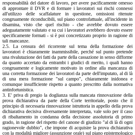
responsabilità del datore di lavoro, per avere pacificamente omesso
di approntare il DVR e di formare i lavoratori sui rischi connessi
all'utilizzo delle scaffalature in questione, omissioni ritenute
congruamente riconducibili, sul piano controfattuale, all'incidente in
disamina, visto che quel rischio - che avrebbe dovuto essere
adeguatamente valutato e su cui i lavoratori avrebbero dovuto essere
specificamente formati - si è poi concretizzato proprio in ragione di
tali mancanze.
2.5. La censura del ricorrente sul tema della formazione dei
lavoratori è chiaramente inammissibile, perché sul punto pretende
una rivalutazione dei fatti da parte della cassazione in senso difforme
da quanto accertato da entrambi i giudici di merito, i quali hanno
congruamente e logicamente motivato in ordine alla mancanza di
una corretta formazione dei lavoratori da parte dell'imputato, al di là
di una mera formazione "sul campo", chiaramente inidonea e
comunque insufficiente rispetto a quanto prescritto dalla normativa
antinfortunistica.
3. E' priva di pregio la doglianza sulla mancata rinnovazione della
prova dichiarativa da parte della Corte territoriale, posto che il
principio di necessaria rinnovazione istruttoria in appello della prova
dichiarativa decisiva diversamente interpretata, vale solo per il caso
di ribaltamento in condanna della decisione assolutoria di primo
grado, in ragione del rispetto del canone di giudizio "al di là di ogni
ragionevole dubbio", che impone di acquisire la prova dichiarativa
con la modalità migliore (assunzione orale) sul piano epistemologico