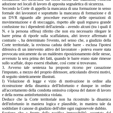
adozione nei locali di lavoro di apposita segnaletica di sicurezza.
Secondo la Corte di appello la mancanza di una formazione in senso
formale dei lavoratori e soprattutto la mancanza di formazione e di
un DVR riguardo alle procedure esecutive delle operazioni di
movimentazione e di stoccaggio, rispetto alle quali regnava grande
confusione tra i dipendenti dell'azienda - avendo alcuni (tra i quali il
N. e la persona offesa) riferito che non era necessario rilegare le
barre prima di riporle sulla scaffalatura, altri invece affermato il
contrario -, ha determinato l'evento, nel senso che, a giudizio della
Corte territoriale, la rovinosa caduta delle barre - esclusa l'ipotesi
difensiva di un intervento attivo del lavoratore - poteva essere stata
provocata unicamente da un maldestro riposizionamento delle stesse,
avvenuto la sera prima dei fatti, quando le barre erano state rimesse
sullo scaffale, dopo essersi ribaltate, così come si trovavano.
3. Avverso tale sentenza ha proposto ricorso per cassazione
l'imputato, a mezzo del proprio difensore, articolando diversi motivi,
di seguito sinteticamente illustrati.
I) Violazione di legge e vizio di motivazione in ordine alla
ricostruzione della dinamica dell'Infortunio e dunque in ordine
all'accertamento della condotta omissiva colposa del datore di lavoro
e della norma antinfortunistica violata.
Deduce che la Corte territoriale non ha ricostruito la dinamica
dell'infortunio in maniera logica e plausibile, in maniera tale da
soddisfare il canone di giudizio dell'oltre ogni ragionevole dubbio.
Sostiene che a fronte della pacifica impossibilità, accertata dal