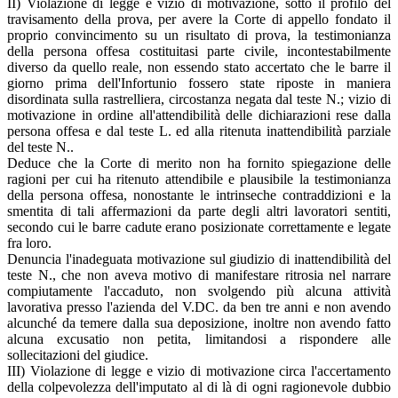
II) Violazione di legge e vizio di motivazione, sotto il profilo del
travisamento della prova, per avere la Corte di appello fondato il
proprio convincimento su un risultato di prova, la testimonianza
della persona offesa costituitasi parte civile, incontestabilmente
diverso da quello reale, non essendo stato accertato che le barre il
giorno prima dell'Infortunio fossero state riposte in maniera
disordinata sulla rastrelliera, circostanza negata dal teste N.; vizio di
motivazione in ordine all'attendibilità delle dichiarazioni rese dalla
persona offesa e dal teste L. ed alla ritenuta inattendibilità parziale
del teste N..
Deduce che la Corte di merito non ha fornito spiegazione delle
ragioni per cui ha ritenuto attendibile e plausibile la testimonianza
della persona offesa, nonostante le intrinseche contraddizioni e la
smentita di tali affermazioni da parte degli altri lavoratori sentiti,
secondo cui le barre cadute erano posizionate correttamente e legate
fra loro.
Denuncia l'inadeguata motivazione sul giudizio di inattendibilità del
teste N., che non aveva motivo di manifestare ritrosia nel narrare
compiutamente l'accaduto, non svolgendo più alcuna attività
lavorativa presso l'azienda del V.DC. da ben tre anni e non avendo
alcunché da temere dalla sua deposizione, inoltre non avendo fatto
alcuna excusatio non petita, limitandosi a rispondere alle
sollecitazioni del giudice.
III) Violazione di legge e vizio di motivazione circa l'accertamento
della colpevolezza dell'imputato al di là di ogni ragionevole dubbio