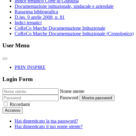
Indice tematico Corte di Giustizia
Documentazione istituzionale, sindacale e aziendale
Rassegna bibliografica
D.lgs. 9 aprile 2008, n. 81
Indici tematici
CoReCo Marche Documentazione Istituzionale
CoReCo Marche Documentazione Istituzionale (Cronologico)
User Menu
PRIN INSPIRE
Login Form
Nome utente
Password
Mostra password
Ricordami
Accesso
Hai dimenticato la tua password?
Hai dimenticato il tuo nome utente?