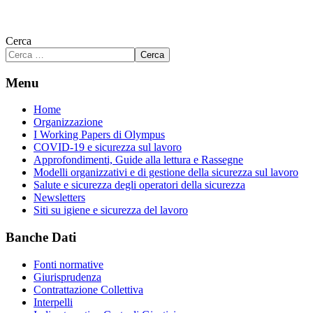
Cerca
Cerca
Menu
Home
Organizzazione
I Working Papers di Olympus
COVID-19 e sicurezza sul lavoro
Approfondimenti, Guide alla lettura e Rassegne
Modelli organizzativi e di gestione della sicurezza sul lavoro
Salute e sicurezza degli operatori della sicurezza
Newsletters
Siti su igiene e sicurezza del lavoro
Banche Dati
Fonti normative
Giurisprudenza
Contrattazione Collettiva
Interpelli