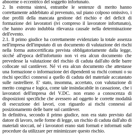
abnorme o eccentrico del soggetto infortunato.
2. In estrema sintesi, entrambe le sentenze di merito hanno
correttamente addebitato al prevenuto, sul piano colposo omissivo, i
due profili della mancata gestione del rischio e del deficit di
formazione dei lavoratori (ivi compreso il lavoratore infortunato),
che hanno avuto indubbia rilevanza causale nella determinazione
dell'evento.
2.1. Il primo giudice ha correttamente evidenziato la totale assenza
nell'impresa dell'imputato di un documento di valutazione dei rischi
nella forma autocertificata prevista obbligatoriamente dalla legge,
sicché all'epoca dell'infortunio non vi era alcun documento che
prevedesse la valutazione del rischio di caduta dall'alto delle barre
collocate sul cantilever. Né vi era alcun documento che attestasse
una formazione o informazione dei dipendenti su rischi comuni o su
rischi specifici connessi a quello di caduta del materiale accatastato
sulle rastrelliere. E' stato, insomma, accertato, con valutazione di
merito congrua e logica, come tale insindacabile in cassazione, che i
lavoratori dell'impresa del V.DC. non erano a conoscenza di
disposizioni specifiche che avessero ad oggetto le corrette modalità
di esecuzione dei lavori, con riguardo ai rischi connessi al
posizionamento delle barre sul cantilever.
In definitiva, secondo il primo giudice, non era stato previsto dal
datore di lavoro, nelle forme di legge, un rischio di caduta dall'alto di
materiali stoccati, né i lavoratori erano stati formati e informati sulle
procedure da utilizzare per minimizzare questo rischio.