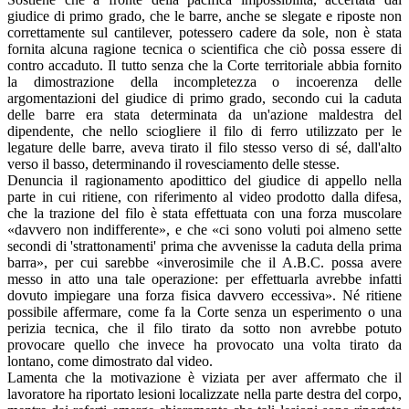
giudice di primo grado, che le barre, anche se slegate e riposte non
correttamente sul cantilever, potessero cadere da sole, non è stata
fornita alcuna ragione tecnica o scientifica che ciò possa essere di
contro accaduto. Il tutto senza che la Corte territoriale abbia fornito
la dimostrazione della incompletezza o incoerenza delle
argomentazioni del giudice di primo grado, secondo cui la caduta
delle barre era stata determinata da un'azione maldestra del
dipendente, che nello sciogliere il filo di ferro utilizzato per le
legature delle barre, aveva tirato il filo stesso verso di sé, dall'alto
verso il basso, determinando il rovesciamento delle stesse.
Denuncia il ragionamento apodittico del giudice di appello nella
parte in cui ritiene, con riferimento al video prodotto dalla difesa,
che la trazione del filo è stata effettuata con una forza muscolare
«davvero non indifferente», e che «ci sono voluti poi almeno sette
secondi di 'strattonamenti' prima che avvenisse la caduta della prima
barra», per cui sarebbe «inverosimile che il A.B.C. possa avere
messo in atto una tale operazione: per effettuarla avrebbe infatti
dovuto impiegare una forza fisica davvero eccessiva». Né ritiene
possibile affermare, come fa la Corte senza un esperimento o una
perizia tecnica, che il filo tirato da sotto non avrebbe potuto
provocare quello che invece ha provocato una volta tirato da
lontano, come dimostrato dal video.
Lamenta che la motivazione è viziata per aver affermato che il
lavoratore ha riportato lesioni localizzate nella parte destra del corpo,