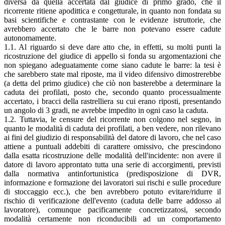
diversa da quella accertata dal giudice di primo grado, che il
ricorrente ritiene apodittica e congetturale, in quanto non fondata su
basi scientifiche e contrastante con le evidenze istruttorie, che
avrebbero accertato che le barre non potevano essere cadute
autonomamente.
1.1. Al riguardo si deve dare atto che, in effetti, su molti punti la
ricostruzione del giudice di appello si fonda su argomentazioni che
non spiegano adeguatamente come siano cadute le barre: la tesi è
che sarebbero state mal riposte, ma il video difensivo dimostrerebbe
(a detta del primo giudice) che ciò non basterebbe a determinare la
caduta dei profilati, posto che, secondo quanto processualmente
accertato, i bracci della rastrelliera su cui erano riposti, presentando
un angolo di 3 gradi, ne avrebbe impedito in ogni caso la caduta.
1.2. Tuttavia, le censure del ricorrente non colgono nel segno, in
quanto le modalità di caduta dei profilati, a ben vedere, non rilevano
ai fini del giudizio di responsabilità del datore di lavoro, che nel caso
attiene a puntuali addebiti di carattere omissivo, che prescindono
dalla esatta ricostruzione delle modalità dell'incidente: non avere il
datore di lavoro approntato tutta una serie di accorgimenti, previsti
dalla normativa antinfortunistica (predisposizione di DVR,
informazione e formazione dei lavoratori sui rischi e sulle procedure
di stoccaggio ecc.), che ben avrebbero potuto evitare/ridurre il
rischio di verificazione dell'evento (caduta delle barre addosso al
lavoratore), comunque pacificamente concretizzatosi, secondo
modalità certamente non riconducibili ad un comportamento