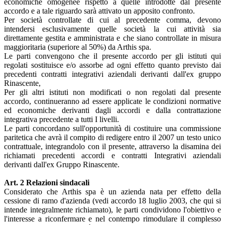
economiche omogenee rispetto a quelle introdotte dal presente
accordo e a tale riguardo sarà attivato un apposito confronto.
Per società controllate di cui al precedente comma, devono
intendersi esclusivamente quelle società la cui attività sia
direttamente gestita e amministrata e che siano controllate in misura
maggioritaria (superiore al 50%) da Arthis spa.
Le parti convengono che il presente accordo per gli istituti qui
regolati sostituisce e/o assorbe ad ogni effetto quanto previsto dai
precedenti contratti integrativi aziendali derivanti dall'ex gruppo
Rinascente,
Per gli altri istituti non modificati o non regolati dal presente
accordo, continueranno ad essere applicate le condizioni normative
ed economiche derivanti dagli accordi e dalla contrattazione
integrativa precedente a tutti I livelli.
Le parti concordano sull'opportunità di costituire una commissione
paritetica che avrà il compito di redigere entro il 2007 un testo unico
contrattuale, integrandolo con il presente, attraverso la disamina dei
richiamati precedenti accordi e contratti Integrativi aziendali
derivanti dall'ex Gruppo Rinascente.
Art. 2 Relazioni sindacali
Considerato che Arthis spa è un azienda nata per effetto della
cessione di ramo d'azienda (vedi accordo 18 luglio 2003, che qui si
intende integralmente richiamato), le parti condividono l'obiettivo e
l'interesse a riconfermare e nel contempo rimodulare il complesso