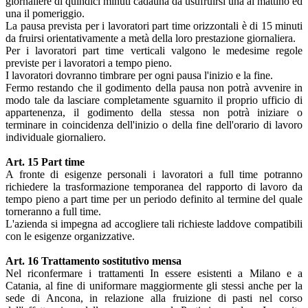
giornaliere di quindici minuti cadauna da usufruirsi una al mattino ed
una il pomeriggio.
La pausa prevista per i lavoratori part time orizzontali è di 15 minuti
da fruirsi orientativamente a metà della loro prestazione giornaliera.
Per i lavoratori part time verticali valgono le medesime regole
previste per i lavoratori a tempo pieno.
I lavoratori dovranno timbrare per ogni pausa l'inizio e la fine.
Fermo restando che il godimento della pausa non potrà avvenire in
modo tale da lasciare completamente sguarnito il proprio ufficio di
appartenenza, il godimento della stessa non potrà iniziare o
terminare in coincidenza dell'inizio o della fine dell'orario di lavoro
individuale giornaliero.
Art. 15 Part time
A fronte di esigenze personali i lavoratori a full time potranno
richiedere la trasformazione temporanea del rapporto di lavoro da
tempo pieno a part time per un periodo definito al termine del quale
torneranno a full time.
L'azienda si impegna ad accogliere tali richieste laddove compatibili
con le esigenze organizzative.
Art. 16 Trattamento sostitutivo mensa
Nel riconfermare i trattamenti In essere esistenti a Milano e a
Catania, al fine di uniformare maggiormente gli stessi anche per la
sede di Ancona, in relazione alla fruizione di pasti nel corso