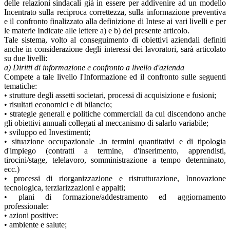
delle relazioni sindacali già in essere per addivenire ad un modello
Incentrato sulla reciproca correttezza, sulla informazione preventiva
e il confronto finalizzato alla definizione di Intese ai vari livelli e per
le materie Indicate alle lettere a) e b) del presente articolo.
Tale sistema, volto al conseguimento di obiettivi aziendali definiti
anche in considerazione degli interessi dei lavoratori, sarà articolato
su due livelli:
a) Diritti di informazione e confronto a livello d'azienda
Compete a tale livello l'Informazione ed il confronto sulle seguenti
tematiche:
• strutture degli assetti societari, processi di acquisizione e fusioni;
• risultati economici e di bilancio;
• strategie generali e politiche commerciali da cui discendono anche
gli obiettivi annuali collegati al meccanismo di salarlo variabile;
• sviluppo ed Investimenti;
• situazione occupazionale .in termini quantitativi e di tipologia
d'impiego (contratti a termine, d'inserimento, apprendisti,
tirocini/stage, telelavoro, somministrazione a tempo determinato,
ecc.)
• processi di riorganizzazione e ristrutturazione, Innovazione
tecnologica, terziarizzazioni e appalti;
• plani di formazione/addestramento ed aggiornamento
professionale:
• azioni positive:
• ambiente e salute;