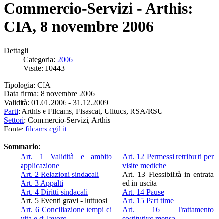
Commercio-Servizi - Arthis:
CIA, 8 novembre 2006
Dettagli
Categoria:
2006
Visite: 10443
Tipologia: CIA
Data firma: 8 novembre 2006
Validità: 01.01.2006 - 31.12.2009
Parti
: Arthis e Filcams, Fisascat, Uiltucs, RSA/RSU
Settori
: Commercio-Servizi, Arthis
Fonte:
filcams.cgil.it
Sommario
:
Art. 1 Validità e ambito
Art. 12 Permessi retribuiti per
applicazione
visite mediche
Art. 2 Relazioni sindacali
Art. 13 Flessibilità in entrata
Art. 3 Appalti
ed in uscita
Art. 4 Diritti sindacali
Art. 14 Pause
Art. 5 Eventi gravi - luttuosi
Art. 15 Part time
Art. 6 Conciliazione tempi di
Art. 16 Trattamento
vita e di lavoro
sostitutivo mensa