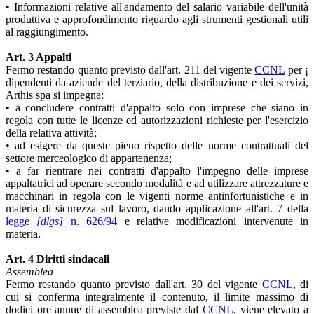
• Informazioni relative all'andamento del salario variabile dell'unità
produttiva e approfondimento riguardo agli strumenti gestionali utili
al raggiungimento.
Art. 3 Appalti
Fermo restando quanto previsto dall'art. 211 del vigente
CCNL
per ¡
dipendenti da aziende del terziario, della distribuzione e dei servizi,
Arthis spa si impegna:
• a concludere contratti d'appalto solo con imprese che siano in
regola con tutte le licenze ed autorizzazioni richieste per l'esercizio
della relativa attività;
• ad esigere da queste pieno rispetto delle norme contrattuali del
settore merceologico di appartenenza;
• a far rientrare nei contratti d'appalto l'impegno delle imprese
appaltatrici ad operare secondo modalità e ad utilizzare attrezzature e
macchinari in regola con le vigenti norme antinfortunistiche e in
materia di sicurezza sul lavoro, dando applicazione all'art. 7 della
legge
[dlgs]
n. 626/94
e relative modificazioni intervenute in
materia.
Art. 4 Diritti sindacali
Assemblea
Fermo restando quanto previsto dall'art. 30 del vigente
CCNL
, di
cui si conferma integralmente il contenuto, il limite massimo di
dodici ore annue di assemblea previste dal
CCNL
, viene elevato a