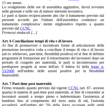
15 ore annue.
Lo svolgimento delle ore di assemblea aggiuntive, dovrà avvenire
nelle giornate e nelle ore di minore intensità lavorativa.
Le parti si danno reciprocamente atto che il trattamento previsto dal
presente accordo per l'istituto dell'assemblea costituisce un
trattamento complessiva/ mente migliorativo rispetto a quanto
previsto dal
CCNL
.
Permessi sindacali […]
Art. 6 Conciliazione tempi di vita e di lavoro
Al fine di promuovere e incentivare forme di articolazione della
prestazione lavorativa volta a conciliare il tempo di vita e di lavoro
(ad es. telelavoro, part-time, flessibilità positiva) ed al fine di definire
programmi di formazione per il reinserimento dei lavoratori dopo un
periodo di congedo per maternità, le parti si incontreranno per
predisporre progetti ai sensi dell'art. 9 lettera b) della
legge n.
53/2000
nell'ambito delle azioni positive per la flessibilità
finanziabili.
Art. 7 Part-time post maternità
Fermo restando quanto previsto dal vigente
CCNL
(art. 87- sezione
quarta) in materia di part-time post maternità, al fine di consentire ai
lavoratori assunti a tempo pieno e indeterminato l'assistenza al
bambino fino al compimento del terzo anno di età, l'azienda
accoglierà, nell'ambito del 5% della forza occupata nelle unità