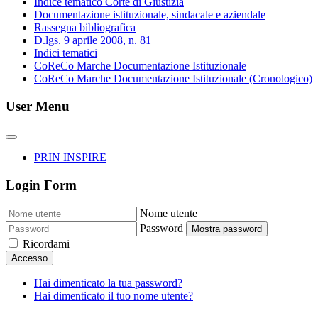
Indice tematico Corte di Giustizia
Documentazione istituzionale, sindacale e aziendale
Rassegna bibliografica
D.lgs. 9 aprile 2008, n. 81
Indici tematici
CoReCo Marche Documentazione Istituzionale
CoReCo Marche Documentazione Istituzionale (Cronologico)
User Menu
PRIN INSPIRE
Login Form
Nome utente
Password
Mostra password
Ricordami
Accesso
Hai dimenticato la tua password?
Hai dimenticato il tuo nome utente?