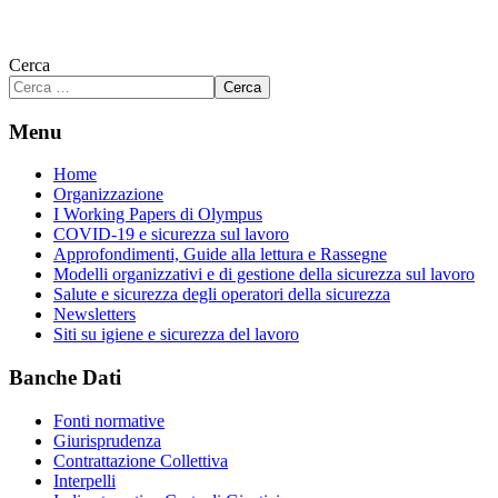
Cerca
Cerca
Menu
Home
Organizzazione
I Working Papers di Olympus
COVID-19 e sicurezza sul lavoro
Approfondimenti, Guide alla lettura e Rassegne
Modelli organizzativi e di gestione della sicurezza sul lavoro
Salute e sicurezza degli operatori della sicurezza
Newsletters
Siti su igiene e sicurezza del lavoro
Banche Dati
Fonti normative
Giurisprudenza
Contrattazione Collettiva
Interpelli