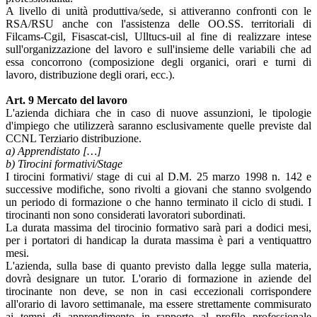
A livello di unità produttiva/sede, si attiveranno confronti con le
RSA/RSU anche con l'assistenza delle OO.SS. territoriali di
Filcams-Cgil, Fisascat-cisl, Ulltucs-uil al fine di realizzare intese
sull'organizzazione del lavoro e sull'insieme delle variabili che ad
essa concorrono (composizione degli organici, orari e turni di
lavoro, distribuzione degli orari, ecc.).
Art. 9 Mercato del lavoro
L'azienda dichiara che in caso di nuove assunzioni, le tipologie
d'impiego che utilizzerà saranno esclusivamente quelle previste dal
CCNL Terziario distribuzione.
a) Apprendistato […]
b) Tirocini formativi/Stage
I tirocini formativi/ stage di cui al D.M. 25 marzo 1998 n. 142 e
successive modifiche, sono rivolti a giovani che stanno svolgendo
un periodo di formazione o che hanno terminato il ciclo di studi. I
tirocinanti non sono considerati lavoratori subordinati.
La durata massima del tirocinio formativo sarà pari a dodici mesi,
per i portatori di handicap la durata massima è pari a ventiquattro
mesi.
L'azienda, sulla base di quanto previsto dalla legge sulla materia,
dovrà designare un tutor. L'orario di formazione in aziende del
tirocinante non deve, se non in casi eccezionali corrispondere
all'orario di lavoro settimanale, ma essere strettamente commisurato
ai tempi di apprendimento in rapporto al profilo professionale