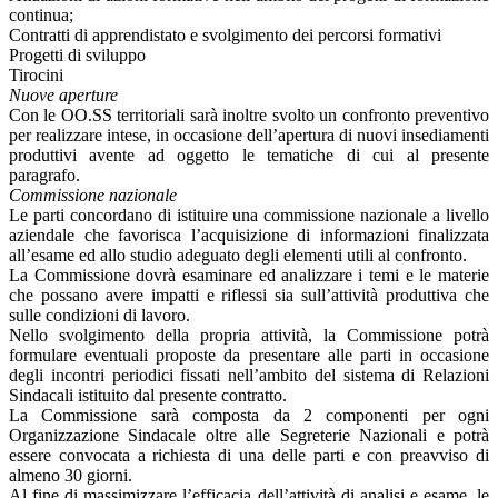
continua;
Contratti di apprendistato e svolgimento dei percorsi formativi
Progetti di sviluppo
Tirocini
Nuove aperture
Con le OO.SS territoriali sarà inoltre svolto un confronto preventivo
per realizzare intese, in occasione dell’apertura di nuovi insediamenti
produttivi avente ad oggetto le tematiche di cui al presente
paragrafo.
Commissione nazionale
Le parti concordano di istituire una commissione nazionale a livello
aziendale che favorisca l’acquisizione di informazioni finalizzata
all’esame ed allo studio adeguato degli elementi utili al confronto.
La Commissione dovrà esaminare ed analizzare i temi e le materie
che possano avere impatti e riflessi sia sull’attività produttiva che
sulle condizioni di lavoro.
Nello svolgimento della propria attività, la Commissione potrà
formulare eventuali proposte da presentare alle parti in occasione
degli incontri periodici fissati nell’ambito del sistema di Relazioni
Sindacali istituito dal presente contratto.
La Commissione sarà composta da 2 componenti per ogni
Organizzazione Sindacale oltre alle Segreterie Nazionali e potrà
essere convocata a richiesta di una delle parti e con preavviso di
almeno 30 giorni.
Al fine di massimizzare l’efficacia dell’attività di analisi e esame, le