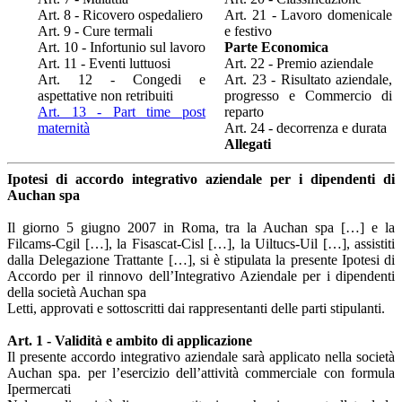
Art. 8 - Ricovero ospedaliero
Art. 21 - Lavoro domenicale
Art. 9 - Cure termali
e festivo
Art. 10 - Infortunio sul lavoro
Parte Economica
Art. 11 - Eventi luttuosi
Art. 22 - Premio aziendale
Art. 12 - Congedi e
Art. 23 - Risultato aziendale,
aspettative non retribuiti
progresso e Commercio di
Art. 13 - Part time post
reparto
maternità
Art. 24 - decorrenza e durata
Allegati
Ipotesi di accordo integrativo aziendale per i dipendenti di
Auchan spa
Il giorno 5 giugno 2007 in Roma, tra la Auchan spa […] e la
Filcams-Cgil […], la Fisascat-Cisl […], la Uiltucs-Uil […], assistiti
dalla Delegazione Trattante […], si è stipulata la presente Ipotesi di
Accordo per il rinnovo dell’Integrativo Aziendale per i dipendenti
della società Auchan spa
Letti, approvati e sottoscritti dai rappresentanti delle parti stipulanti.
Art. 1 - Validità e ambito di applicazione
Il presente accordo integrativo aziendale sarà applicato nella società
Auchan spa. per l’esercizio dell’attività commerciale con formula
Ipermercati