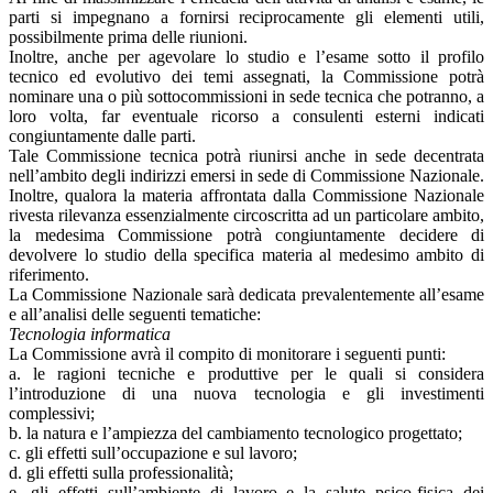
parti si impegnano a fornirsi reciprocamente gli elementi utili,
possibilmente prima delle riunioni.
Inoltre, anche per agevolare lo studio e l’esame sotto il profilo
tecnico ed evolutivo dei temi assegnati, la Commissione potrà
nominare una o più sottocommissioni in sede tecnica che potranno, a
loro volta, far eventuale ricorso a consulenti esterni indicati
congiuntamente dalle parti.
Tale Commissione tecnica potrà riunirsi anche in sede decentrata
nell’ambito degli indirizzi emersi in sede di Commissione Nazionale.
Inoltre, qualora la materia affrontata dalla Commissione Nazionale
rivesta rilevanza essenzialmente circoscritta ad un particolare ambito,
la medesima Commissione potrà congiuntamente decidere di
devolvere lo studio della specifica materia al medesimo ambito di
riferimento.
La Commissione Nazionale sarà dedicata prevalentemente all’esame
e all’analisi delle seguenti tematiche:
Tecnologia informatica
La Commissione avrà il compito di monitorare i seguenti punti:
a. le ragioni tecniche e produttive per le quali si considera
l’introduzione di una nuova tecnologia e gli investimenti
complessivi;
b. la natura e l’ampiezza del cambiamento tecnologico progettato;
c. gli effetti sull’occupazione e sul lavoro;
d. gli effetti sulla professionalità;
e. gli effetti sull’ambiente di lavoro e la salute psico-fisica dei