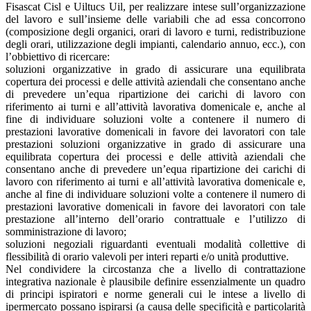
Fisascat Cisl e Uiltucs Uil, per realizzare intese sull’organizzazione
del lavoro e sull’insieme delle variabili che ad essa concorrono
(composizione degli organici, orari di lavoro e turni, redistribuzione
degli orari, utilizzazione degli impianti, calendario annuo, ecc.), con
l’obbiettivo di ricercare:
soluzioni organizzative in grado di assicurare una equilibrata
copertura dei processi e delle attività aziendali che consentano anche
di prevedere un’equa ripartizione dei carichi di lavoro con
riferimento ai turni e all’attività lavorativa domenicale e, anche al
fine di individuare soluzioni volte a contenere il numero di
prestazioni lavorative domenicali in favore dei lavoratori con tale
prestazioni soluzioni organizzative in grado di assicurare una
equilibrata copertura dei processi e delle attività aziendali che
consentano anche di prevedere un’equa ripartizione dei carichi di
lavoro con riferimento ai turni e all’attività lavorativa domenicale e,
anche al fine di individuare soluzioni volte a contenere il numero di
prestazioni lavorative domenicali in favore dei lavoratori con tale
prestazione all’interno dell’orario contrattuale e l’utilizzo di
somministrazione di lavoro;
soluzioni negoziali riguardanti eventuali modalità collettive di
flessibilità di orario valevoli per interi reparti e/o unità produttive.
Nel condividere la circostanza che a livello di contrattazione
integrativa nazionale è plausibile definire essenzialmente un quadro
di principi ispiratori e norme generali cui le intese a livello di
ipermercato possano ispirarsi (a causa delle specificità e particolarità