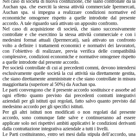
Nel caso di società di nuova costituzione, che siano controllate da la
Auchan spa. che eserciti la stessa attività commerciale Ipermercati,
Auchan spa. si impegna a realizzare condizioni normative ed
economiche omogenee rispetto a quelle introdotte dal presente
accordo. A tale riguardo sarà attivato un apposito confronto.
Nel caso di acquisizione di società, che siano successivamente
controllate e che esercitino la stessa attività commerciale e con i
medesimi format attuali (Ipermercati), sarà attivato un confronto
volto a definire i trattamenti economici e normativi dei lavoratori,
con l’obiettivo di realizzare, previa verifica delle compatibilità
complessive, condizioni economiche e normative omogenee rispetto
a quelle introdotte dal presente accordo.
Per società controllate di cui ai precedenti commi, devono intendersi
esclusivamente quelle società la cui attività sia direttamente gestita,
che siano direttamente amministrate e che siano controllate in misura
maggioritaria (superiore al 50%) da Auchan spa.
Le parti convengono che il presente accordo sostituisce e assorbe ad
ogni effetto quanto previsto dai precedenti contratti integrativi
aziendali per gli istituti qui regolati, fatto salvo quanto previsto dal
medesimo accordo per gli specifici istituti.
Per gli altri istituti non modificati o non regolati dal presente
accordo, sono comunque fatte salve e continueranno ad essere
applicate solo nei rispettivi ambiti applicativi le condizioni derivanti
dalla contrattazione integrativa aziendale a tutti i livelli.
Le Parti costituiranno, entro sei mesi dalla stipula dell’accordo, una