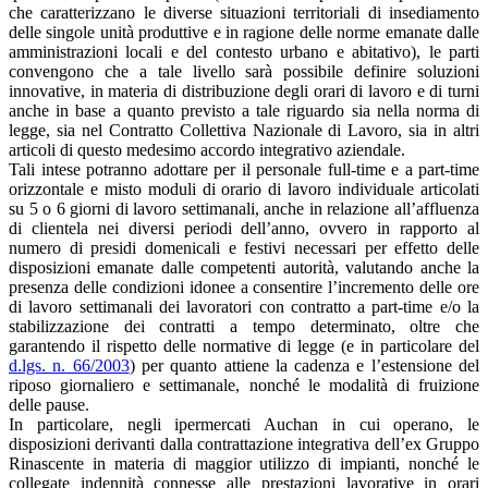
che caratterizzano le diverse situazioni territoriali di insediamento
delle singole unità produttive e in ragione delle norme emanate dalle
amministrazioni locali e del contesto urbano e abitativo), le parti
convengono che a tale livello sarà possibile definire soluzioni
innovative, in materia di distribuzione degli orari di lavoro e di turni
anche in base a quanto previsto a tale riguardo sia nella norma di
legge, sia nel Contratto Collettiva Nazionale di Lavoro, sia in altri
articoli di questo medesimo accordo integrativo aziendale.
Tali intese potranno adottare per il personale full-time e a part-time
orizzontale e misto moduli di orario di lavoro individuale articolati
su 5 o 6 giorni di lavoro settimanali, anche in relazione all’affluenza
di clientela nei diversi periodi dell’anno, ovvero in rapporto al
numero di presidi domenicali e festivi necessari per effetto delle
disposizioni emanate dalle competenti autorità, valutando anche la
presenza delle condizioni idonee a consentire l’incremento delle ore
di lavoro settimanali dei lavoratori con contratto a part-time e/o la
stabilizzazione dei contratti a tempo determinato, oltre che
garantendo il rispetto delle normative di legge (e in particolare del
d.lgs. n. 66/2003
) per quanto attiene la cadenza e l’estensione del
riposo giornaliero e settimanale, nonché le modalità di fruizione
delle pause.
In particolare, negli ipermercati Auchan in cui operano, le
disposizioni derivanti dalla contrattazione integrativa dell’ex Gruppo
Rinascente in materia di maggior utilizzo di impianti, nonché le
collegate indennità connesse alle prestazioni lavorative in orari