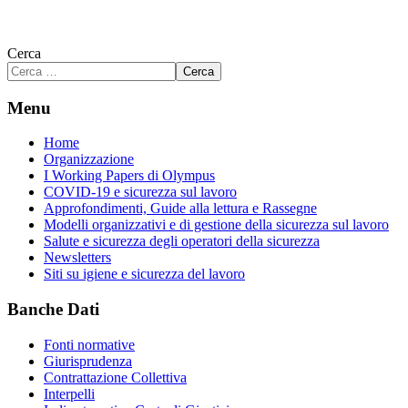
Cerca
Cerca
Menu
Home
Organizzazione
I Working Papers di Olympus
COVID-19 e sicurezza sul lavoro
Approfondimenti, Guide alla lettura e Rassegne
Modelli organizzativi e di gestione della sicurezza sul lavoro
Salute e sicurezza degli operatori della sicurezza
Newsletters
Siti su igiene e sicurezza del lavoro
Banche Dati
Fonti normative
Giurisprudenza
Contrattazione Collettiva
Interpelli