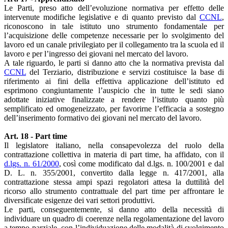
Le Parti, preso atto dell’evoluzione normativa per effetto delle
intervenute modifiche legislative e di quanto previsto dal
CCNL
,
riconoscono in tale istituto uno strumento fondamentale per
l’acquisizione delle competenze necessarie per lo svolgimento del
lavoro ed un canale privilegiato per il collegamento tra la scuola ed il
lavoro e per l’ingresso dei giovani nel mercato del lavoro.
A tale riguardo, le parti si danno atto che la normativa prevista dal
CCNL
del Terziario, distribuzione e servizi costituisce la base di
riferimento ai fini della effettiva applicazione dell’istituto ed
esprimono congiuntamente l’auspicio che in tutte le sedi siano
adottate iniziative finalizzate a rendere l’istituto quanto più
semplificato ed omogeneizzato, per favorirne l’efficacia a sostegno
dell’inserimento formativo dei giovani nel mercato del lavoro.
Art. 18 - Part time
Il legislatore italiano, nella consapevolezza del ruolo della
contrattazione collettiva in materia di part time, ha affidato, con il
d.lgs. n. 61/2000
, così come modificato dal d.lgs. n. 100/2001 e dal
D. L. n. 355/2001, convertito dalla legge n. 417/2001, alla
contrattazione stessa ampi spazi regolatori attesa la duttilità del
ricorso allo strumento contrattuale del part time per affrontare le
diversificate esigenze dei vari settori produttivi.
Le parti, conseguentemente, si danno atto della necessità di
individuare un quadro di coerenze nella regolamentazione del lavoro
a tempo parziale, con l’individuazione delle modalità di svolgimento