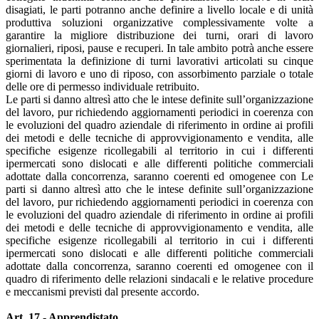
disagiati, le parti potranno anche definire a livello locale e di unità
produttiva soluzioni organizzative complessivamente volte a
garantire la migliore distribuzione dei turni, orari di lavoro
giornalieri, riposi, pause e recuperi. In tale ambito potrà anche essere
sperimentata la definizione di turni lavorativi articolati su cinque
giorni di lavoro e uno di riposo, con assorbimento parziale o totale
delle ore di permesso individuale retribuito.
Le parti si danno altresì atto che le intese definite sull’organizzazione
del lavoro, pur richiedendo aggiornamenti periodici in coerenza con
le evoluzioni del quadro aziendale di riferimento in ordine ai profili
dei metodi e delle tecniche di approvvigionamento e vendita, alle
specifiche esigenze ricollegabili al territorio in cui i differenti
ipermercati sono dislocati e alle differenti politiche commerciali
adottate dalla concorrenza, saranno coerenti ed omogenee con Le
parti si danno altresì atto che le intese definite sull’organizzazione
del lavoro, pur richiedendo aggiornamenti periodici in coerenza con
le evoluzioni del quadro aziendale di riferimento in ordine ai profili
dei metodi e delle tecniche di approvvigionamento e vendita, alle
specifiche esigenze ricollegabili al territorio in cui i differenti
ipermercati sono dislocati e alle differenti politiche commerciali
adottate dalla concorrenza, saranno coerenti ed omogenee con il
quadro di riferimento delle relazioni sindacali e le relative procedure
e meccanismi previsti dal presente accordo.
Art. 17 - Apprendistato