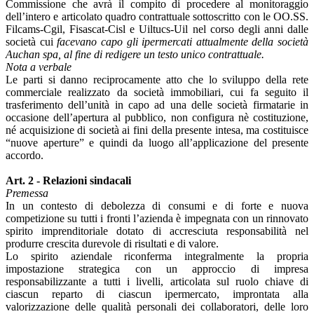
Commissione che avrà il compito di procedere al monitoraggio
dell’intero e articolato quadro contrattuale sottoscritto con le OO.SS.
Filcams-Cgil, Fisascat-Cisl e Uiltucs-Uil nel corso degli anni dalle
società cui
facevano capo gli ipermercati attualmente della società
Auchan spa, al fine di redigere un testo unico contrattuale.
Nota a verbale
Le parti si danno reciprocamente atto che lo sviluppo della rete
commerciale realizzato da società immobiliari, cui fa seguito il
trasferimento dell’unità in capo ad una delle società firmatarie in
occasione dell’apertura al pubblico, non configura nè costituzione,
né acquisizione di società ai fini della presente intesa, ma costituisce
“nuove aperture” e quindi da luogo all’applicazione del presente
accordo.
Art. 2 - Relazioni sindacali
Premessa
In un contesto di debolezza di consumi e di forte e nuova
competizione su tutti i fronti l’azienda è impegnata con un rinnovato
spirito imprenditoriale dotato di accresciuta responsabilità nel
produrre crescita durevole di risultati e di valore.
Lo spirito aziendale riconferma integralmente la propria
impostazione strategica con un approccio di impresa
responsabilizzante a tutti i livelli, articolata sul ruolo chiave di
ciascun reparto di ciascun ipermercato, improntata alla
valorizzazione delle qualità personali dei collaboratori, delle loro