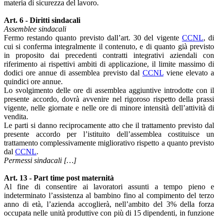
materia di sicurezza del lavoro.
Art. 6 - Diritti sindacali
Assemblee sindacali
Fermo restando quanto previsto dall’art. 30 del vigente
CCNL
, di
cui si conferma integralmente il contenuto, e di quanto già previsto
in proposito dai precedenti contratti integrativi aziendali con
riferimento ai rispettivi ambiti di applicazione, il limite massimo di
dodici ore annue di assemblea previsto dal
CCNL
viene elevato a
quindici ore annue.
Lo svolgimento delle ore di assemblea aggiuntive introdotte con il
presente accordo, dovrà avvenire nel rigoroso rispetto della prassi
vigente, nelle giornate e nelle ore di minore intensità dell’attività di
vendita.
Le parti si danno reciprocamente atto che il trattamento previsto dal
presente accordo per l’istituito dell’assemblea costituisce un
trattamento complessivamente migliorativo rispetto a quanto previsto
dal
CCNL
.
Permessi sindacali […]
Art. 13 - Part time post maternità
Al fine di consentire ai lavoratori assunti a tempo pieno e
indeterminato l’assistenza al bambino fino al compimento del terzo
anno di età, l’azienda accoglierà, nell’ambito del 3% della forza
occupata nelle unità produttive con più di 15 dipendenti, in funzione