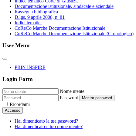
Indice tematico Corte di Giustizia
Documentazione istituzionale, sindacale e aziendale
Rassegna bibliografica
D.lgs. 9 aprile 2008, n. 81
Indici tematici
CoReCo Marche Documentazione Istituzionale
CoReCo Marche Documentazione Istituzionale (Cronologico)
User Menu
PRIN INSPIRE
Login Form
Nome utente
Password
Mostra password
Ricordami
Accesso
Hai dimenticato la tua password?
Hai dimenticato il tuo nome utente?