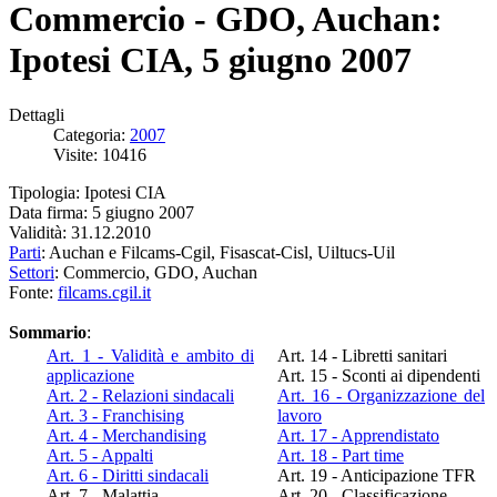
Commercio - GDO, Auchan:
Ipotesi CIA, 5 giugno 2007
Dettagli
Categoria:
2007
Visite: 10416
Tipologia: Ipotesi CIA
Data firma: 5 giugno 2007
Validità: 31.12.2010
Parti
: Auchan e Filcams-Cgil, Fisascat-Cisl, Uiltucs-Uil
Settori
: Commercio, GDO, Auchan
Fonte:
filcams.cgil.it
Sommario
:
Art. 1 - Validità e ambito di
Art. 14 - Libretti sanitari
applicazione
Art. 15 - Sconti ai dipendenti
Art. 2 - Relazioni sindacali
Art. 16 - Organizzazione del
Art. 3 - Franchising
lavoro
Art. 4 - Merchandising
Art. 17 - Apprendistato
Art. 5 - Appalti
Art. 18 - Part time
Art. 6 - Diritti sindacali
Art. 19 - Anticipazione TFR
Art. 7 - Malattia
Art. 20 - Classificazione