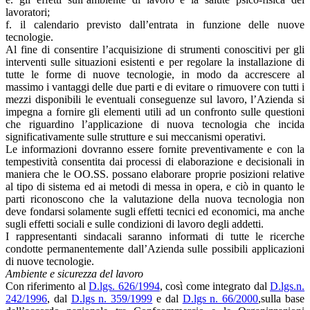
lavoratori;
f. il calendario previsto dall’entrata in funzione delle nuove
tecnologie.
Al fine di consentire l’acquisizione di strumenti conoscitivi per gli
interventi sulle situazioni esistenti e per regolare la installazione di
tutte le forme di nuove tecnologie, in modo da accrescere al
massimo i vantaggi delle due parti e di evitare o rimuovere con tutti i
mezzi disponibili le eventuali conseguenze sul lavoro, l’Azienda si
impegna a fornire gli elementi utili ad un confronto sulle questioni
che riguardino l’applicazione di nuova tecnologia che incida
significativamente sulle strutture e sui meccanismi operativi.
Le informazioni dovranno essere fornite preventivamente e con la
tempestività consentita dai processi di elaborazione e decisionali in
maniera che le OO.SS. possano elaborare proprie posizioni relative
al tipo di sistema ed ai metodi di messa in opera, e ciò in quanto le
parti riconoscono che la valutazione della nuova tecnologia non
deve fondarsi solamente sugli effetti tecnici ed economici, ma anche
sugli effetti sociali e sulle condizioni di lavoro degli addetti.
I rappresentanti sindacali saranno informati di tutte le ricerche
condotte permanentemente dall’Azienda sulle possibili applicazioni
di nuove tecnologie.
Ambiente e sicurezza del lavoro
Con riferimento al
D.lgs. 626/1994
, così come integrato dal
D.lgs.n.
242/1996
, dal
D.lgs n. 359/1999
e dal
D.lgs n. 66/2000
,sulla base