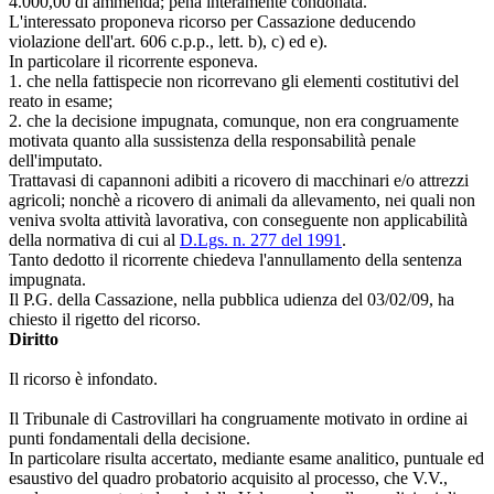
4.000,00 di ammenda; pena interamente condonata.
L'interessato proponeva ricorso per Cassazione deducendo
violazione dell'art. 606 c.p.p., lett. b), c) ed e).
In particolare il ricorrente esponeva.
1. che nella fattispecie non ricorrevano gli elementi costitutivi del
reato in esame;
2. che la decisione impugnata, comunque, non era congruamente
motivata quanto alla sussistenza della responsabilità penale
dell'imputato.
Trattavasi di capannoni adibiti a ricovero di macchinari e/o attrezzi
agricoli; nonchè a ricovero di animali da allevamento, nei quali non
veniva svolta attività lavorativa, con conseguente non applicabilità
della normativa di cui al
D.Lgs. n. 277 del 1991
.
Tanto dedotto il ricorrente chiedeva l'annullamento della sentenza
impugnata.
Il P.G. della Cassazione, nella pubblica udienza del 03/02/09, ha
chiesto il rigetto del ricorso.
Diritto
Il ricorso è infondato.
Il Tribunale di Castrovillari ha congruamente motivato in ordine ai
punti fondamentali della decisione.
In particolare risulta accertato, mediante esame analitico, puntuale ed
esaustivo del quadro probatorio acquisito al processo, che V.V.,