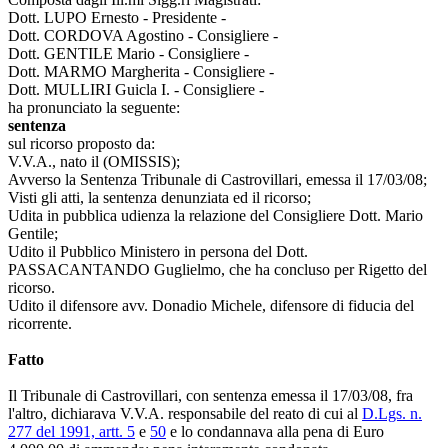
Dott. LUPO Ernesto - Presidente -
Dott. CORDOVA Agostino - Consigliere -
Dott. GENTILE Mario - Consigliere -
Dott. MARMO Margherita - Consigliere -
Dott. MULLIRI Guicla I. - Consigliere -
ha pronunciato la seguente:
sentenza
sul ricorso proposto da:
V.V.A., nato il (OMISSIS);
Avverso la Sentenza Tribunale di Castrovillari, emessa il 17/03/08;
Visti gli atti, la sentenza denunziata ed il ricorso;
Udita in pubblica udienza la relazione del Consigliere Dott. Mario
Gentile;
Udito il Pubblico Ministero in persona del Dott.
PASSACANTANDO Guglielmo, che ha concluso per Rigetto del
ricorso.
Udito il difensore avv. Donadio Michele, difensore di fiducia del
ricorrente.
Fatto
Il Tribunale di Castrovillari, con sentenza emessa il 17/03/08, fra
l'altro, dichiarava V.V.A. responsabile del reato di cui al
D.Lgs. n.
277 del 1991, artt. 5
e
50
e lo condannava alla pena di Euro