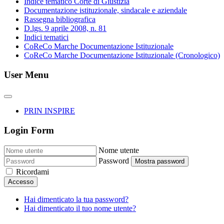
Indice tematico Corte di Giustizia
Documentazione istituzionale, sindacale e aziendale
Rassegna bibliografica
D.lgs. 9 aprile 2008, n. 81
Indici tematici
CoReCo Marche Documentazione Istituzionale
CoReCo Marche Documentazione Istituzionale (Cronologico)
User Menu
PRIN INSPIRE
Login Form
Nome utente
Password
Mostra password
Ricordami
Accesso
Hai dimenticato la tua password?
Hai dimenticato il tuo nome utente?