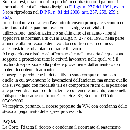
Sono, altresì, errate in diritto perchè in contrasto con i parametri
normativi di cui alla citata disciplina
D.Lgs. n. 277 del 1991, ex art.
5
(ora riprodotta nel
D.P.R. n. 81 del 2008, artt. 257
,
258
,
259
e
262
).
In particolare va disatteso l'assunto difensivo principale secondo cui
- trattandosi di capannoni ove non si svolgeva attività di
utilizzazione, trasformazione o smaltimento di amianto - non si
applicava la normativa di cui al D.Lgs. n. 277 del 1991, nella parte
attinente alla protezione dei lavoratori contro i rischi connessi
all'esposizione ad amianto durante il lavoro.
Al riguardo va ribadito ed affermato che nella materia de qua, sono
soggette a protezione tutte le attività lavorative nelle quali vi è il
rischio di esposizione alla polvere proveniente dall'amianto o dai
materiali contenenti amianto.
Consegue, perciò, che in dette attività sono comprese non solo
quelle in cui avvengono le lavorazioni dell'amianto, ma anche quelle
che si svolgano con modalità tali da comportare rischi di esposizione
alle polveri di amianto o di materiale contenente amianto; come nella
fattispecie in esame conforme Cass. Sez. 3^, Sent. n. 9515 del
07/09/2000.
Va respinto, pertanto, il ricorso proposto da V.V. con condanna dello
stesso al pagamento delle spese processuali.
P.Q.M.
La Corte, Rigetta il ricorso e condanna il ricorrente al pagamento