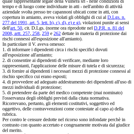
quale rappresentante legale della Vulnera srl - nelle condizioni di
tempo e di luogo come individuate in atti - nell'ambito di attività
aziendale svolta presso tre capannoni ubicati come in atti, con
copertura in amianto, aveva violati gli obblighi di cui al
D.Lgs. n.
277 del 1991, art. 5, lett. b), c), d), e) e g)
, violazioni punite ai sensi
dell'
art. 50
, cit. D.Lgs. (norme ora riprodotte nel
D.P.R. n. 81 del
2008, artt. 257
,
258
,
259
e
262
dettate in materia di protezione dai
rischi connessi all'esposizione all'amianto).
In particolare il V. aveva omesso:
1. di informare i dipendenti circa i rischi specifici dovuti
all'esposizione all'amianto;
2. di consentire ai dipendenti di verificare, mediante loro
rappresentanti, l'applicazione delle misure di tutela e di sicurezza;
3. di fornire ai dipendenti i necessari mezzi di protezione connessi al
rischio specifico cui erano esposti;
4. di provvedere ad adeguato addestramento dei dipendenti all'uso di
mezzi individuali di protezione;
5. di pretendere da parte del medico competente (mai nominato)
l'osservanza degli obblighi previsti dalla citata normativa.
Ricorrevano, pertanto, gli elementi costitutivi, soggettivo ed
oggettivo, delle contravvenzioni come contestate al capo a) della
rubrica.
Per contro le censure dedotte nel ricorso sono infondate perchè in
contrasto con quanto accertato e congruamente motivata dal giudice
del merito.