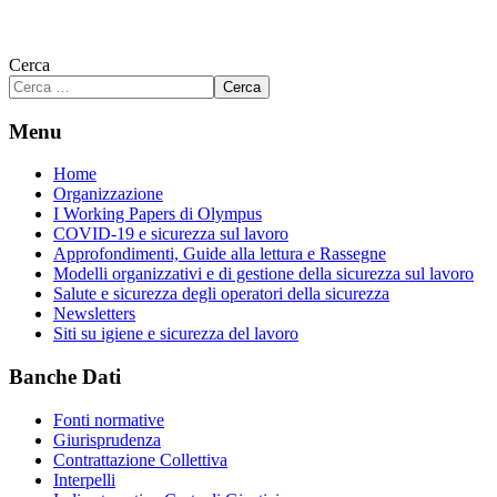
Cerca
Cerca
Menu
Home
Organizzazione
I Working Papers di Olympus
COVID-19 e sicurezza sul lavoro
Approfondimenti, Guide alla lettura e Rassegne
Modelli organizzativi e di gestione della sicurezza sul lavoro
Salute e sicurezza degli operatori della sicurezza
Newsletters
Siti su igiene e sicurezza del lavoro
Banche Dati
Fonti normative
Giurisprudenza
Contrattazione Collettiva
Interpelli