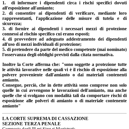
1. di informare i dipendenti circa i rischi specifici dovuti
all'esposizione all'amianto;
2. di consentire ai dipendenti di verificare, mediante loro
rappresentanti, l'applicazione delle misure di tutela e di
sicurezza;
3. di fornire ai dipendenti i necessari mezzi di protezione
connessi al rischio specifico cui erano esposti;
4. di provvedere ad adeguato addestramento dei dipendenti
all'uso di mezzi individuali di protezione;
5. di pretendere da parte del medico competente (mai nominato)
l'osservanza degli obblighi previsti dalla citata normativa.
Inoltre la Corte afferma che: "sono soggette a protezione tutte
le attività lavorative nelle quali vi è il rischio di esposizione alla
polvere proveniente dall'amianto o dai materiali contenenti
amianto.
Consegue, perciò, che in dette attività sono comprese non solo
quelle in cui avvengono le lavorazioni dell'amianto, ma anche
quelle che si svolgano con modalità tali da comportare rischi di
esposizione alle polveri di amianto o di materiale contenente
amianto"
LA CORTE SUPREMA DI CASSAZIONE
SEZIONE TERZA PENALE
Composta dagli Ill.mi Sigg.ri Magistrati: