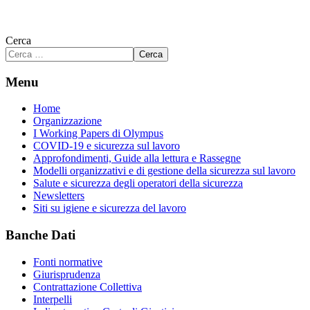
Cerca
Cerca
Menu
Home
Organizzazione
I Working Papers di Olympus
COVID-19 e sicurezza sul lavoro
Approfondimenti, Guide alla lettura e Rassegne
Modelli organizzativi e di gestione della sicurezza sul lavoro
Salute e sicurezza degli operatori della sicurezza
Newsletters
Siti su igiene e sicurezza del lavoro
Banche Dati
Fonti normative
Giurisprudenza
Contrattazione Collettiva
Interpelli