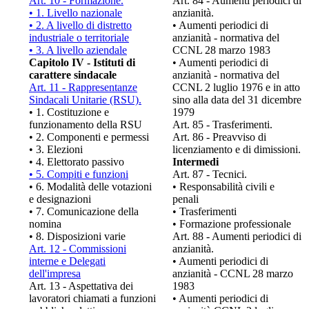
Art. 10 - Formazione.
Art. 84 - Aumenti periodici di
• 1. Livello nazionale
anzianità.
• 2. A livello di distretto
• Aumenti periodici di
industriale o territoriale
anzianità - normativa del
• 3. A livello aziendale
CCNL 28 marzo 1983
Capitolo IV - Istituti di
• Aumenti periodici di
carattere sindacale
anzianità - normativa del
Art. 11 - Rappresentanze
CCNL 2 luglio 1976 e in atto
Sindacali Unitarie (RSU).
sino alla data del 31 dicembre
• 1. Costituzione e
1979
funzionamento della RSU
Art. 85 - Trasferimenti.
• 2. Componenti e permessi
Art. 86 - Preavviso di
• 3. Elezioni
licenziamento e di dimissioni.
• 4. Elettorato passivo
Intermedi
• 5. Compiti e funzioni
Art. 87 - Tecnici.
• 6. Modalità delle votazioni
• Responsabilità civili e
e designazioni
penali
• 7. Comunicazione della
• Trasferimenti
nomina
• Formazione professionale
• 8. Disposizioni varie
Art. 88 - Aumenti periodici di
Art. 12 - Commissioni
anzianità.
interne e Delegati
• Aumenti periodici di
dell'impresa
anzianità - CCNL 28 marzo
Art. 13 - Aspettativa dei
1983
lavoratori chiamati a funzioni
• Aumenti periodici di