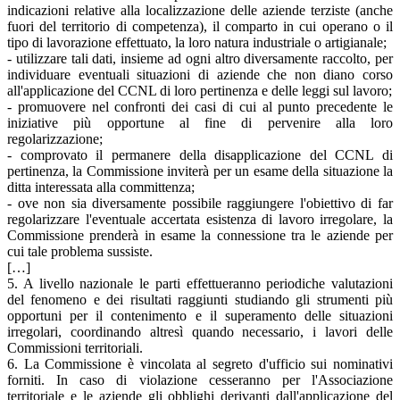
indicazioni relative alla localizzazione delle aziende terziste (anche
fuori del territorio di competenza), il comparto in cui operano o il
tipo di lavorazione effettuato, la loro natura industriale o artigianale;
- utilizzare tali dati, insieme ad ogni altro diversamente raccolto, per
individuare eventuali situazioni di aziende che non diano corso
all'applicazione del CCNL di loro pertinenza e delle leggi sul lavoro;
- promuovere nel confronti dei casi di cui al punto precedente le
iniziative più opportune al fine di pervenire alla loro
regolarizzazione;
- comprovato il permanere della disapplicazione del CCNL di
pertinenza, la Commissione inviterà per un esame della situazione la
ditta interessata alla committenza;
- ove non sia diversamente possibile raggiungere l'obiettivo di far
regolarizzare l'eventuale accertata esistenza di lavoro irregolare, la
Commissione prenderà in esame la connessione tra le aziende per
cui tale problema sussiste.
[…]
5. A livello nazionale le parti effettueranno periodiche valutazioni
del fenomeno e dei risultati raggiunti studiando gli strumenti più
opportuni per il contenimento e il superamento delle situazioni
irregolari, coordinando altresì quando necessario, i lavori delle
Commissioni territoriali.
6. La Commissione è vincolata al segreto d'ufficio sui nominativi
forniti. In caso di violazione cesseranno per l'Associazione
territoriale e le aziende gli obblighi derivanti dall'applicazione del