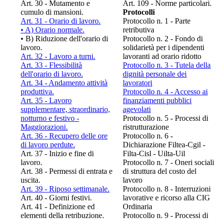
Art. 30 - Mutamento e
Art. 109 - Norme particolari.
cumulo di mansioni.
Protocolli
Art. 31 - Orario di lavoro.
Protocollo n. 1 - Parte
• A) Orario normale.
retributiva
• B) Riduzione dell'orario di
Protocollo n. 2 - Fondo di
lavoro.
solidarietà per i dipendenti
Art. 32 - Lavoro a turni.
lavoranti ad orario ridotto
Art. 33 - Flessibilità
Protocollo n. 3 - Tutela della
dell'orario di lavoro.
dignità personale dei
Art. 34 - Andamento attività
lavoratori
produttiva.
Protocollo n. 4 - Accesso ai
Art. 35 - Lavoro
finanziamenti pubblici
supplementare, straordinario,
agevolati
notturno e festivo -
Protocollo n. 5 - Processi di
Maggiorazioni.
ristrutturazione
Art. 36 - Recupero delle ore
Protocollo n. 6 -
di lavoro perdute.
Dichiarazione Filtea-Cgil -
Art. 37 - Inizio e fine di
Filta-Cisl - Uilta-Uil
lavoro.
Protocollo n. 7 - Oneri sociali
Art. 38 - Permessi di entrata e
di struttura del costo del
uscita.
lavoro
Art. 39 - Riposo settimanale.
Protocollo n. 8 - Interruzioni
Art. 40 - Giorni festivi.
lavorative e ricorso alla CIG
Art. 41 - Definizione ed
Ordinaria
elementi della retribuzione.
Protocollo n. 9 - Processi di