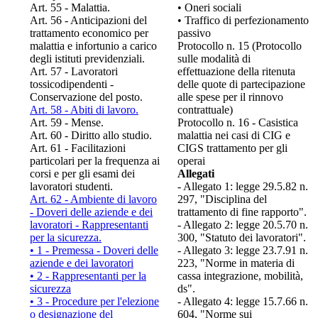
Art. 55 - Malattia.
• Oneri sociali
Art. 56 - Anticipazioni del
• Traffico di perfezionamento
trattamento economico per
passivo
malattia e infortunio a carico
Protocollo n. 15 (Protocollo
degli istituti previdenziali.
sulle modalità di
Art. 57 - Lavoratori
effettuazione della ritenuta
tossicodipendenti -
delle quote di partecipazione
Conservazione del posto.
alle spese per il rinnovo
Art. 58 - Abiti di lavoro.
contrattuale)
Art. 59 - Mense.
Protocollo n. 16 - Casistica
Art. 60 - Diritto allo studio.
malattia nei casi di CIG e
Art. 61 - Facilitazioni
CIGS trattamento per gli
particolari per la frequenza ai
operai
corsi e per gli esami dei
Allegati
lavoratori studenti.
- Allegato 1: legge 29.5.82 n.
Art. 62 - Ambiente di lavoro
297, "Disciplina del
- Doveri delle aziende e dei
trattamento di fine rapporto".
lavoratori - Rappresentanti
- Allegato 2: legge 20.5.70 n.
per la sicurezza.
300, "Statuto dei lavoratori".
• 1 - Premessa - Doveri delle
- Allegato 3: legge 23.7.91 n.
aziende e dei lavoratori
223, "Norme in materia di
• 2 - Rappresentanti per la
cassa integrazione, mobilità,
sicurezza
ds".
• 3 - Procedure per l'elezione
- Allegato 4: legge 15.7.66 n.
o designazione del
604, "Norme sui