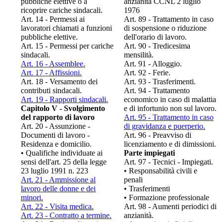
pubbliche elettive o a
anzianità CCNL 2 luglio
ricoprire cariche sindacali.
1976
Art. 14 - Permessi ai
Art. 89 - Trattamento in caso
lavoratori chiamati a funzioni
di sospensione o riduzione
pubbliche elettive.
dell'orario di lavoro.
Art. 15 - Permessi per cariche
Art. 90 - Tredicesima
sindacali.
mensilità.
Art. 16 - Assemblee.
Art. 91 - Alloggio.
Art. 17 - Affissioni.
Art. 92 - Ferie.
Art. 18 - Versamento dei
Art. 93 - Trasferimenti.
contributi sindacali.
Art. 94 - Trattamento
Art. 19 - Rapporti sindacali.
economico in caso di malattia
Capitolo V - Svolgimento
e di infortunio non sul lavoro.
del rapporto di lavoro
Art. 95 - Trattamento in caso
Art. 20 - Assunzione -
di gravidanza e puerperio.
Documenti di lavoro -
Art. 96 - Preavviso di
Residenza e domicilio.
licenziamento e di dimissioni.
• Qualifiche individuate ai
Parte impiegati
sensi dell'art. 25 della legge
Art. 97 - Tecnici - Impiegati.
23 luglio 1991 n. 223
• Responsabilità civili e
Art. 21 - Ammissione al
penali
lavoro delle donne e dei
• Trasferimenti
minori.
• Formazione professionale
Art. 22 - Visita medica.
Art. 98 - Aumenti periodici di
Art. 23 - Contratto a termine.
anzianità.