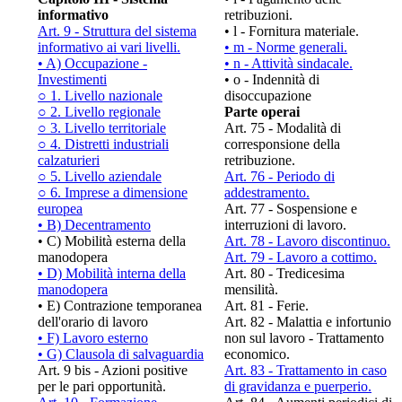
informativo
retribuzioni.
Art. 9 - Struttura del sistema
• l - Fornitura materiale.
informativo ai vari livelli.
• m - Norme generali.
• A) Occupazione -
• n - Attività sindacale.
Investimenti
• o - Indennità di
○ 1. Livello nazionale
disoccupazione
○ 2. Livello regionale
Parte operai
○ 3. Livello territoriale
Art. 75 - Modalità di
○ 4. Distretti industriali
corresponsione della
calzaturieri
retribuzione.
○ 5. Livello aziendale
Art. 76 - Periodo di
○ 6. Imprese a dimensione
addestramento.
europea
Art. 77 - Sospensione e
• B) Decentramento
interruzioni di lavoro.
• C) Mobilità esterna della
Art. 78 - Lavoro discontinuo.
manodopera
Art. 79 - Lavoro a cottimo.
• D) Mobilità interna della
Art. 80 - Tredicesima
manodopera
mensilità.
• E) Contrazione temporanea
Art. 81 - Ferie.
dell'orario di lavoro
Art. 82 - Malattia e infortunio
• F) Lavoro esterno
non sul lavoro - Trattamento
• G) Clausola di salvaguardia
economico.
Art. 9 bis - Azioni positive
Art. 83 - Trattamento in caso
per le pari opportunità.
di gravidanza e puerperio.