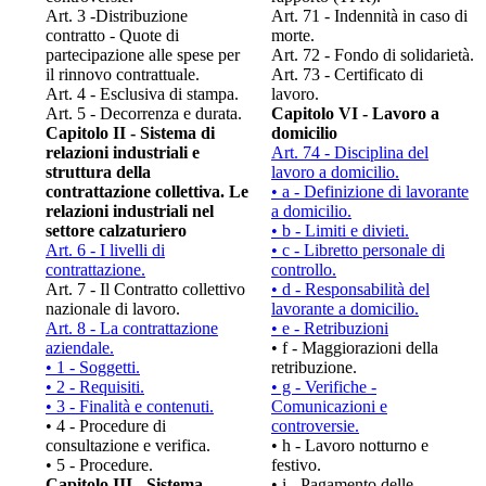
Art. 3 -Distribuzione
Art. 71 - Indennità in caso di
contratto - Quote di
morte.
partecipazione alle spese per
Art. 72 - Fondo di solidarietà.
il rinnovo contrattuale.
Art. 73 - Certificato di
Art. 4 - Esclusiva di stampa.
lavoro.
Art. 5 - Decorrenza e durata.
Capitolo VI - Lavoro a
Capitolo II - Sistema di
domicilio
relazioni industriali e
Art. 74 - Disciplina del
struttura della
lavoro a domicilio.
contrattazione collettiva. Le
• a - Definizione di lavorante
relazioni industriali nel
a domicilio.
settore calzaturiero
• b - Limiti e divieti.
Art. 6 - I livelli di
• c - Libretto personale di
contrattazione.
controllo.
Art. 7 - Il Contratto collettivo
• d - Responsabilità del
nazionale di lavoro.
lavorante a domicilio.
Art. 8 - La contrattazione
• e - Retribuzioni
aziendale.
• f - Maggiorazioni della
• 1 - Soggetti.
retribuzione.
• 2 - Requisiti.
• g - Verifiche -
• 3 - Finalità e contenuti.
Comunicazioni e
• 4 - Procedure di
controversie.
consultazione e verifica.
• h - Lavoro notturno e
• 5 - Procedure.
festivo.
Capitolo III - Sistema
• i - Pagamento delle