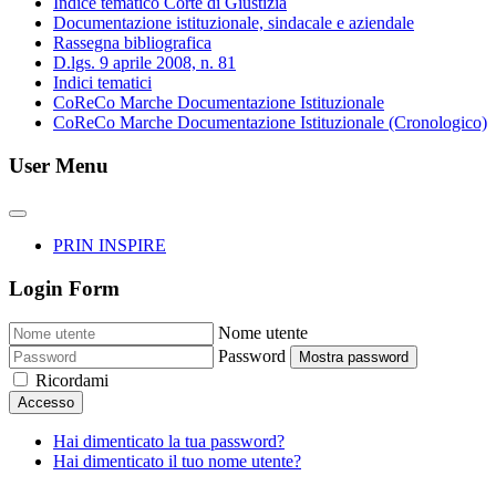
Indice tematico Corte di Giustizia
Documentazione istituzionale, sindacale e aziendale
Rassegna bibliografica
D.lgs. 9 aprile 2008, n. 81
Indici tematici
CoReCo Marche Documentazione Istituzionale
CoReCo Marche Documentazione Istituzionale (Cronologico)
User Menu
PRIN INSPIRE
Login Form
Nome utente
Password
Mostra password
Ricordami
Accesso
Hai dimenticato la tua password?
Hai dimenticato il tuo nome utente?