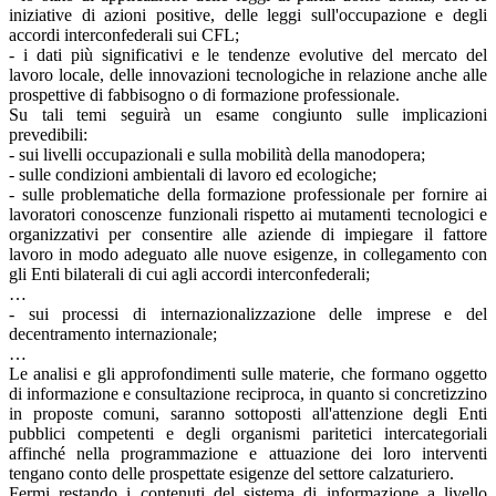
iniziative di azioni positive, delle leggi sull'occupazione e degli
accordi interconfederali sui CFL;
- i dati più significativi e le tendenze evolutive del mercato del
lavoro locale, delle innovazioni tecnologiche in relazione anche alle
prospettive di fabbisogno o di formazione professionale.
Su tali temi seguirà un esame congiunto sulle implicazioni
prevedibili:
- sui livelli occupazionali e sulla mobilità della manodopera;
- sulle condizioni ambientali di lavoro ed ecologiche;
- sulle problematiche della formazione professionale per fornire ai
lavoratori conoscenze funzionali rispetto ai mutamenti tecnologici e
organizzativi per consentire alle aziende di impiegare il fattore
lavoro in modo adeguato alle nuove esigenze, in collegamento con
gli Enti bilaterali di cui agli accordi interconfederali;
…
- sui processi di internazionalizzazione delle imprese e del
decentramento internazionale;
…
Le analisi e gli approfondimenti sulle materie, che formano oggetto
di informazione e consultazione reciproca, in quanto si concretizzino
in proposte comuni, saranno sottoposti all'attenzione degli Enti
pubblici competenti e degli organismi paritetici intercategoriali
affinché nella programmazione e attuazione dei loro interventi
tengano conto delle prospettate esigenze del settore calzaturiero.
Fermi restando i contenuti del sistema di informazione a livello