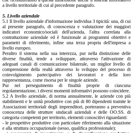
a livello territoriale di cui al precedente paragrafo.
5. Livello aziendale
5.1 Il livello aziendale d'informazione individua 3 tipicità: una, di cui
al presente paragrafo, di conoscenza e valutazione dei maggiori
indicatori economico/sociali dell'azienda, l'altra correlata alla
contrattazione aziendale ed è funzionale ai programmi obiettivi e
parametri di riferimento, infine una terza propria dell'impresa a
livello europeo.
Peraltro il sistema nella sua interezza, pur nella distinzione delle
diverse finalità, tende a sviluppare, attraverso l'attivazione di
adeguati canali di comunicazione bilaterale, un miglior livello di
comprensione della realtà attraverso lo sviluppo del processo di
coinvolgimento partecipativo dei lavoratori e della loro
rappresentanza, come risorsa per le singole aziende.
Pur nel perseguimento di finalità proprie di ciascuna
regolamentazione, i diversi momenti informativi possono coincidere.
5.2 A livello aziendale, di norma annualmente, le aziende con più
stabilimenti e le unità produttive con più di 80 dipendenti tramite le
Associazioni territoriali degli imprenditori, porteranno a preventiva
conoscenza delle strutture sindacali aziendali e delle OO.SS. di
categoria competenti per territorio, elementi conoscitivi riguardanti:
- le prospettive produttive con particolare riferimento alla situazione
e alla struttura occupazionale (sesso, qualifica professionale);