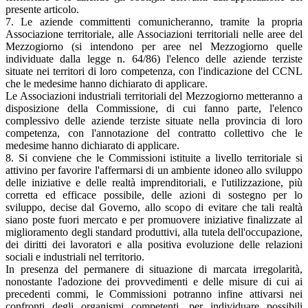
presente articolo.
7. Le aziende committenti comunicheranno, tramite la propria
Associazione territoriale, alle Associazioni territoriali nelle aree del
Mezzogiorno (si intendono per aree nel Mezzogiorno quelle
individuate dalla legge n. 64/86) l'elenco delle aziende terziste
situate nei territori di loro competenza, con l'indicazione del CCNL
che le medesime hanno dichiarato di applicare.
Le Associazioni industriali territoriali del Mezzogiorno metteranno a
disposizione della Commissione, di cui fanno parte, l'elenco
complessivo delle aziende terziste situate nella provincia di loro
competenza, con l'annotazione del contratto collettivo che le
medesime hanno dichiarato di applicare.
8. Si conviene che le Commissioni istituite a livello territoriale si
attivino per favorire l'affermarsi di un ambiente idoneo allo sviluppo
delle iniziative e delle realtà imprenditoriali, e l'utilizzazione, più
corretta ed efficace possibile, delle azioni di sostegno per lo
sviluppo, decise dal Governo, allo scopo di evitare che tali realtà
siano poste fuori mercato e per promuovere iniziative finalizzate al
miglioramento degli standard produttivi, alla tutela dell'occupazione,
dei diritti dei lavoratori e alla positiva evoluzione delle relazioni
sociali e industriali nel territorio.
In presenza del permanere di situazione di marcata irregolarità,
nonostante l'adozione dei provvedimenti e delle misure di cui ai
precedenti commi, le Commissioni potranno infine attivarsi nei
confronti degli organismi competenti, per individuare possibili