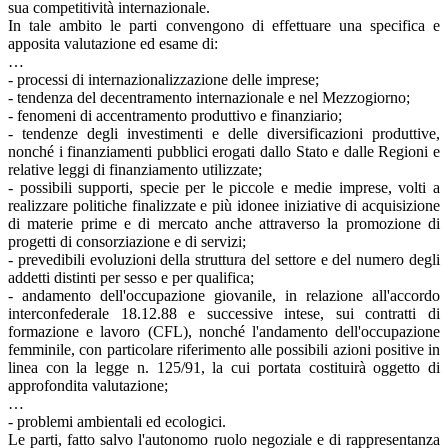
sua competitività internazionale.
In tale ambito le parti convengono di effettuare una specifica e
apposita valutazione ed esame di:
…
- processi di internazionalizzazione delle imprese;
- tendenza del decentramento internazionale e nel Mezzogiorno;
- fenomeni di accentramento produttivo e finanziario;
- tendenze degli investimenti e delle diversificazioni produttive,
nonché i finanziamenti pubblici erogati dallo Stato e dalle Regioni e
relative leggi di finanziamento utilizzate;
- possibili supporti, specie per le piccole e medie imprese, volti a
realizzare politiche finalizzate e più idonee iniziative di acquisizione
di materie prime e di mercato anche attraverso la promozione di
progetti di consorziazione e di servizi;
- prevedibili evoluzioni della struttura del settore e del numero degli
addetti distinti per sesso e per qualifica;
- andamento dell'occupazione giovanile, in relazione all'accordo
interconfederale 18.12.88 e successive intese, sui contratti di
formazione e lavoro (CFL), nonché l'andamento dell'occupazione
femminile, con particolare riferimento alle possibili azioni positive in
linea con la legge n. 125/91, la cui portata costituirà oggetto di
approfondita valutazione;
…
- problemi ambientali ed ecologici.
Le parti, fatto salvo l'autonomo ruolo negoziale e di rappresentanza