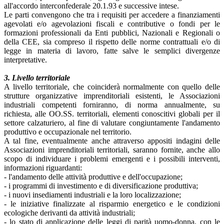
all'accordo interconfederale 20.1.93 e successive intese.
Le parti convengono che tra i requisiti per accedere a finanziamenti
agevolati e/o agevolazioni fiscali e contributive o fondi per le
formazioni professionali da Enti pubblici, Nazionali e Regionali o
della CEE, sia compreso il rispetto delle norme contrattuali e/o di
legge in materia di lavoro, fatte salve le semplici divergenze
interpretative.
3. Livello territoriale
A livello territoriale, che coinciderà normalmente con quello delle
strutture organizzative imprenditoriali esistenti, le Associazioni
industriali competenti forniranno, di norma annualmente, su
richiesta, alle OO.SS. territoriali, elementi conoscitivi globali per il
settore calzaturiero, al fine di valutare congiuntamente l'andamento
produttivo e occupazionale nel territorio.
A tal fine, eventualmente anche attraverso appositi indagini delle
Associazioni imprenditoriali territoriali, saranno fornite, anche allo
scopo di individuare i problemi emergenti e i possibili interventi,
informazioni riguardanti:
- l'andamento delle attività produttive e dell'occupazione;
- i programmi di investimento e di diversificazione produttiva;
- i nuovi insediamenti industriali e la loro localizzazione;
- le iniziative finalizzate al risparmio energetico e le condizioni
ecologiche derivanti da attività industriali;
- lo stato di applicazione delle leggi di parità uomo-donna, con le