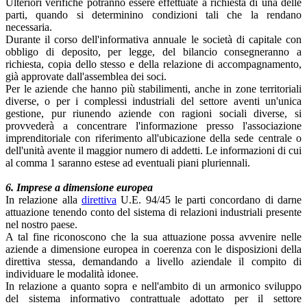
Ulteriori verifiche potranno essere effettuate a richiesta di una delle
parti, quando si determinino condizioni tali che la rendano
necessaria.
Durante il corso dell'informativa annuale le società di capitale con
obbligo di deposito, per legge, del bilancio consegneranno a
richiesta, copia dello stesso e della relazione di accompagnamento,
già approvate dall'assemblea dei soci.
Per le aziende che hanno più stabilimenti, anche in zone territoriali
diverse, o per i complessi industriali del settore aventi un'unica
gestione, pur riunendo aziende con ragioni sociali diverse, si
provvederà a concentrare l'informazione presso l'associazione
imprenditoriale con riferimento all'ubicazione della sede centrale o
dell'unità avente il maggior numero di addetti. Le informazioni di cui
al comma 1 saranno estese ad eventuali piani pluriennali.
6. Imprese a dimensione europea
In relazione alla
direttiva
U.E. 94/45 le parti concordano di darne
attuazione tenendo conto del sistema di relazioni industriali presente
nel nostro paese.
A tal fine riconoscono che la sua attuazione possa avvenire nelle
aziende a dimensione europea in coerenza con le disposizioni della
direttiva stessa, demandando a livello aziendale il compito di
individuare le modalità idonee.
In relazione a quanto sopra e nell'ambito di un armonico sviluppo
del sistema informativo contrattuale adottato per il settore