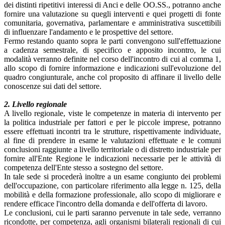
dei distinti ripetitivi interessi di Anci e delle OO.SS., potranno anche
fornire una valutazione su quegli interventi e quei progetti di fonte
comunitaria, governativa, parlamentare e amministrativa suscettibili
di influenzare l'andamento e le prospettive del settore.
Fermo restando quanto sopra le parti convengono sull'effettuazione
a cadenza semestrale, di specifico e apposito incontro, le cui
modalità verranno definite nel corso dell'incontro di cui al comma 1,
allo scopo di fornire informazione e indicazioni sull'evoluzione del
quadro congiunturale, anche col proposito di affinare il livello delle
conoscenze sui dati del settore.
2. Livello regionale
A livello regionale, viste le competenze in materia di intervento per
la politica industriale per fattori e per le piccole imprese, potranno
essere effettuati incontri tra le strutture, rispettivamente individuate,
al fine di prendere in esame le valutazioni effettuate e le comuni
conclusioni raggiunte a livello territoriale o di distretto industriale per
fornire all'Ente Regione le indicazioni necessarie per le attività di
competenza dell'Ente stesso a sostegno del settore.
In tale sede si procederà inoltre a un esame congiunto dei problemi
dell'occupazione, con particolare riferimento alla legge n. 125, della
mobilità e della formazione professionale, allo scopo di migliorare e
rendere efficace l'incontro della domanda e dell'offerta di lavoro.
Le conclusioni, cui le parti saranno pervenute in tale sede, verranno
ricondotte, per competenza, agli organismi bilaterali regionali di cui