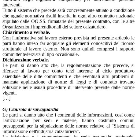
interventi.
Tutto il sistema che precede sarà concretamente attuato a condizione
che uguale normativa risulti inserita in ogni altro contratto nazionale
stipulato dalle OO.SS. firmatarie del presente contratto, con le altre
Organizzazioni imprenditoriali del settore calzaturiero.
Chiarimento a verbale.
Con l'informativa sul lavoro esterno prevista nel presente articolo le
parti hanno inteso far acquisire gli elementi conoscitivi del ricorso
strutturale al lavoro esterno. Non sono quindi compresi i rapporti
committente/terzista di tipo occasionale.
Dichiarazione verbale.
Le parti si danno atto che, la regolamentazione che precede, si
riferisce al lavoro per conto terzi inerente al ciclo produttivo
aziendale delle ditte committenti e che eventuali altri problemi di
mancata applicazione di norme di leggi e di contratto trovano
soluzione nelle usuali procedure di intervento previste dalle norme
vigenti.
[…]
G) Clausola di salvaguardia
Le parti si danno atto che i contenuti delle informazioni, così come
l'articolazione per sedi e materie, hanno costituito comuni
presupposti per la stipulazione delle norme relative al "Sistema di
informazione dell'industria calzaturiera".
Le iniziative o i comportamenti in sede nazionale, regionale,