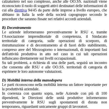
calzaturiero nel suo complesso, anche alle OO.SS. nazionali viene
riconosciuto il ruolo di soggetti attivi destinatari delle informazioni di
cui alla
direttiva
94/45 da parte delle imprese a livello europeo, che
abbiano in Italia la sede della società capogruppo secondo le
procedure che saranno fissate nei relativi accordi aziendali.
B) Decentramento
Le aziende informeranno preventivamente le RSU e, tramite
l'Associazione imprenditoriale di competenza, il Sindacato
territoriale di categoria, sulle operazioni di scorporo, di
ristrutturazione e di decentramento al di fuori dello stabilimento,
compreso aree del Mezzogiorno o internazionali, di importanti fasi
dell'attività produttiva in atto nel caso in cui tali operazioni
influiscano direttamente sui livelli occupazionali.
Su tali problemi, a richiesta di una delle parti, seguirà un incontro
che consenta alle RSU e alle OO.SS. territoriali di categoria di
esprimere le loro autonome valutazioni.
D) Mobilità interna della manodopera
Le parti riconoscono nella mobilità interna un fattore importante per
la produttività aziendale.
In coerenza con quanto sopra, nelle Aziende con più di 100
dipendenti, le Direzioni delle unità produttive informeranno
preventivamente le RSU sugli spostamenti di durata non
temporanea, riguardanti unicamente gruppi di lavoratori.