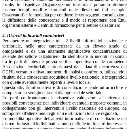
locale, le rispettive Organizzazioni territoriali potranno definire
insieme tempi, modi e strumenti delle rilevazioni (ad esempio:
Osservatori) e le modalità per condurre le conseguenti consultazioni,
la diffusione delle conoscenze e il modo di rapportarsi con Enti,
organismi esterni e Centri di formazione per il settore calzaturiero.
4. Distretti industriali calzaturieri
Per operare un'integrazione tra i 2 livelli informativi, nazionale e
territoriale, nelle aree caratterizzate da un elevato grado di
omogeneità e da una altamente significativa concentrazione di
aziende del settore calzaturiero da identificare in incontri nazionali
tra le parti di intesa e previa verifica operativa con le competenti
Associazioni territoriali, entro 6 mesi dalla data di decorrenza del
CCNL verranno attivati momenti di analisi e confronto, utilizzando i
risultati delle conoscenze acquisite a livello nazionale, e integrandoli
con quelle eventualmente reperiti a livello locale.
Questa attività informativa e di consultazione tende ad arricchire e
completare lo svolgimento del dialogo sociale settoriale.
Le parti confronteranno le rispettive valutazioni alla ricerca di
possibili convergenze per individuare eventuali proposte comuni, in
collegamento con gli interventi a livello nazionale ed europeo, da
sottoporre all'attenzione degli Enti e istituzioni locali e regionali.
Le modalità operative dell'attività informativa e di consultazione nei
distretti industriali individuati saranno definite tra le parti interessate,
che ricondurranno a questa dimensione anche il sistema informativo