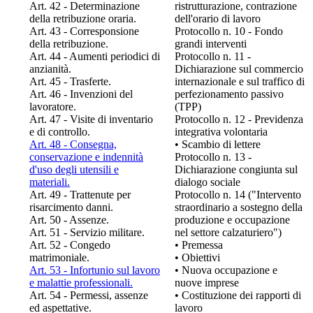
Art. 42 - Determinazione
ristrutturazione, contrazione
della retribuzione oraria.
dell'orario di lavoro
Art. 43 - Corresponsione
Protocollo n. 10 - Fondo
della retribuzione.
grandi interventi
Art. 44 - Aumenti periodici di
Protocollo n. 11 -
anzianità.
Dichiarazione sul commercio
Art. 45 - Trasferte.
internazionale e sul traffico di
Art. 46 - Invenzioni del
perfezionamento passivo
lavoratore.
(TPP)
Art. 47 - Visite di inventario
Protocollo n. 12 - Previdenza
e di controllo.
integrativa volontaria
Art. 48 - Consegna,
• Scambio di lettere
conservazione e indennità
Protocollo n. 13 -
d'uso degli utensili e
Dichiarazione congiunta sul
materiali.
dialogo sociale
Art. 49 - Trattenute per
Protocollo n. 14 ("Intervento
risarcimento danni.
straordinario a sostegno della
Art. 50 - Assenze.
produzione e occupazione
Art. 51 - Servizio militare.
nel settore calzaturiero")
Art. 52 - Congedo
• Premessa
matrimoniale.
• Obiettivi
Art. 53 - Infortunio sul lavoro
• Nuova occupazione e
e malattie professionali.
nuove imprese
Art. 54 - Permessi, assenze
• Costituzione dei rapporti di
ed aspettative.
lavoro