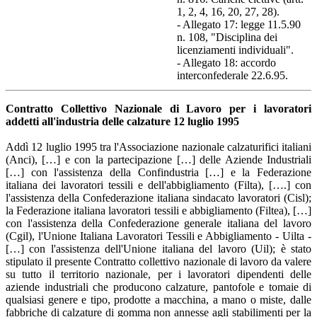
1, 2, 4, 16, 20, 27, 28).
- Allegato 17: legge 11.5.90
n. 108, "Disciplina dei
licenziamenti individuali".
- Allegato 18: accordo
interconfederale 22.6.95.
Contratto Collettivo Nazionale di Lavoro per i lavoratori
addetti all'industria delle calzature 12 luglio 1995
Addì 12 luglio 1995 tra l'Associazione nazionale calzaturifici italiani
(Anci), […] e con la partecipazione […] delle Aziende Industriali
[…] con l'assistenza della Confindustria […] e la Federazione
italiana dei lavoratori tessili e dell'abbigliamento (Filta), [….] con
l'assistenza della Confederazione italiana sindacato lavoratori (Cisl);
la Federazione italiana lavoratori tessili e abbigliamento (Filtea), […]
con l'assistenza della Confederazione generale italiana del lavoro
(Cgil), l'Unione Italiana Lavoratori Tessili e Abbigliamento - Uilta -
[…] con l'assistenza dell'Unione italiana del lavoro (Uil); è stato
stipulato il presente Contratto collettivo nazionale di lavoro da valere
su tutto il territorio nazionale, per i lavoratori dipendenti delle
aziende industriali che producono calzature, pantofole e tomaie di
qualsiasi genere e tipo, prodotte a macchina, a mano o miste, dalle
fabbriche di calzature di gomma non annesse agli stabilimenti per la