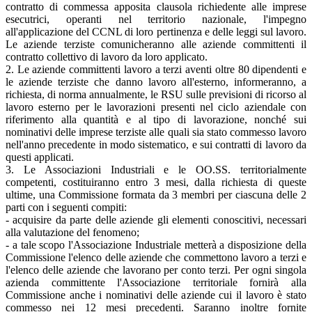
contratto di commessa apposita clausola richiedente alle imprese
esecutrici, operanti nel territorio nazionale, l'impegno
all'applicazione del CCNL di loro pertinenza e delle leggi sul lavoro.
Le aziende terziste comunicheranno alle aziende committenti il
contratto collettivo di lavoro da loro applicato.
2. Le aziende committenti lavoro a terzi aventi oltre 80 dipendenti e
le aziende terziste che danno lavoro all'esterno, informeranno, a
richiesta, di norma annualmente, le RSU sulle previsioni di ricorso al
lavoro esterno per le lavorazioni presenti nel ciclo aziendale con
riferimento alla quantità e al tipo di lavorazione, nonché sui
nominativi delle imprese terziste alle quali sia stato commesso lavoro
nell'anno precedente in modo sistematico, e sui contratti di lavoro da
questi applicati.
3. Le Associazioni Industriali e le OO.SS. territorialmente
competenti, costituiranno entro 3 mesi, dalla richiesta di queste
ultime, una Commissione formata da 3 membri per ciascuna delle 2
parti con i seguenti compiti:
- acquisire da parte delle aziende gli elementi conoscitivi, necessari
alla valutazione del fenomeno;
- a tale scopo l'Associazione Industriale metterà a disposizione della
Commissione l'elenco delle aziende che commettono lavoro a terzi e
l'elenco delle aziende che lavorano per conto terzi. Per ogni singola
azienda committente l'Associazione territoriale fornirà alla
Commissione anche i nominativi delle aziende cui il lavoro è stato
commesso nei 12 mesi precedenti. Saranno inoltre fornite