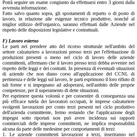
Potrà seguire un esame congiunto da effettuarsi entro 3 giorni dalla
avvenuta informazione.
Fatto salvo quanto sopra, gli spostamenti di reparto o di posto di
lavoro, in relazione alle esigenze tecnico produttive, nonché al
miglior utilizzo dell'organico, saranno effettuati dalle Aziende nel
rispetto delle disposizioni legislative e contrattuali.
F) Lavoro esterno
Le parti nel prendere atto del ricorso strutturale nell'ambito del
settore calzaturiero a lavorazioni presso terzi per l'effettuazione di
produzioni presenti o meno nel ciclo di lavoro delle aziende
committenti, affermano che il lavoro presso terzi debba avvenire nel
rispetto delle leggi e dei contratti. In presenza di eventuali situazioni
di aziende che non diano corso all'applicazione del CCNL di
pertinenza e delle leggi sul lavoro, le parti esprimono il loro rifiuto di
tali forme e si impegnano ad adoperarsi, nell'ambito delle proprie
competenze, per il superamento di dette situazioni.
Per esprimere questa volontà e per consentire di conseguenza una
più efficace tutela dei lavoratori occupati, le imprese calzaturiere
svolgenti lavorazioni per conto terzi presenti nel ciclo produttivo
dell'azienda committente, fermo restando che l'applicazione degli
impegni sotto riportati non può avere incidenza sui rapporti
commerciali delle imprese committenti, ne implica responsabilità
alcuna da parte delle medesime per comportamenti di terzi:
1. Le aziende committenti lavorazioni a terzi, inseriranno nel