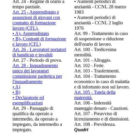
Art. 24 - Regime di orario a
• Aumenti periodici di
tempo parziale.
anzianità - CCNL 28 marzo
Art. 25 - Apprendistato e
1983
assunzioni di giovani con
• Aumenti periodici di
contratto di formazione
anzianità - CCNL 2 luglio
lavoro (CFL).
1976
• A)- Apprendistato
Art. 99 - Trattamento in caso
• B)- Contratti di formazione
di sospensione o riduzione
e lavoro (CFL)
dell'orario di lavoro.
Art. 26 - Lavoratori portatori
Art. 100 - Tredicesima
di handicap e invalidi
mensilità.
Art. 27 - Periodo di prova.
Art. 101 - Alloggio.
Art. 28 - Inquadramento
Art. 102 - Ferie.
unico dei lavoratori
Art. 103 - Trasferimenti.
commissione paritetica per
Art. 104 - Trattamento
l'inquadramento
economico in caso di malattia
• A)
e di infortunio non sul lavoro.
• B)
Art. 105 - Tutela della
• Declaratorie ed
maternità.
esemplificazioni
Art. 106 - Indennità
Art. 29 - Passaggio di
maneggio denaro - Cauzioni.
qualifica da operaio a
Art. 107 - Preavviso di
intermedio, da operaio a
licenziamento e di dimissioni.
impiegato, da intermedio a
Art. 108 - Previdenza.
impiegato.
Quadri