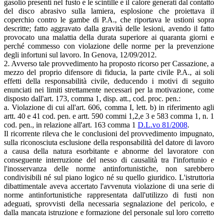
gasolio presenti nel fusto e le scintille e il calore generati dal contatto
del disco abrasivo sulla lamiera, esplosione che proiettava il
coperchio contro le gambe di P.A., che riportava le ustioni sopra
descritte; fatto aggravato dalla gravità delle lesioni, avendo il fatto
provocato una malattia della durata superiore ai quaranta giorni e
perché commesso con violazione delle norme per la prevenzione
degli infortuni sul lavoro. In Genova, 12/09/2012.
2. Avverso tale provvedimento ha proposto ricorso per Cassazione, a
mezzo del proprio difensore di fiducia, la parte civile P.A., ai soli
effetti della responsabilità civile, deducendo i motivi di seguito
enunciati nei limiti strettamente necessari per la motivazione, come
disposto dall'art. 173, comma 1, disp. att., cod. proc. pen.:
a. Violazione di cui all'art. 606, comma I, lett. b) in riferimento agli
artt. 40 e 41 cod. pen. e artt. 590 commi 1,2,e 3 e 583 comma 1, n. 1
cod. pen., in relazione all'art. 163 comma 1
D.L.vo 81/2008
.
Il ricorrente rileva che le conclusioni del provvedimento impugnato,
sulla riconosciuta esclusione della responsabilità del datore di lavoro
a causa della natura esorbitante e abnorme del lavoratore con
conseguente interruzione del nesso di causalità tra l'infortunio e
l'inosservanza delle norme antinfortunistiche, non sarebbero
condivisibili né sul piano logico né su quello giuridico. L'istruttoria
dibattimentale aveva accertato l'avvenuta violazione di una serie di
norme antinfortunistiche rappresentata dall'utilizzo di fusti non
adeguati, sprovvisti della necessaria segnalazione del pericolo, e
dalla mancata istruzione e formazione del personale sul loro corretto