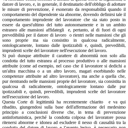
datore di lavoro, e, in generale, il destinatario dell'obbligo di adottare
le misure di prevenzione, è esonerato da responsabilità quando il
comportamento del dipendente sia abnorme, dovendo definirsi tale il
comportamento imprudente del lavoratore che sia stato posto in
essere da quest'ultimo del tutto autonomamente e in un ambito
estraneo alle mansioni affidategli e, pertanto, al di fuori di ogni
prevedibilità per il datore di lavoro o rientri nelle mansioni che gli
sono proprie ma sia consistito in qualcosa radicalmente,
ontologicamente, lontano dalle ipotizzabili e, quindi, prevedibili,
imprudenti scelte del lavoratore nell'esecuzione del lavoro.
Si può dunque attribuire il carattere di abnormità non solo alla
condotta del tutto estranea al processo produttivo o alle mansioni
attribuite (come ad esempio, nel caso che il lavoratore si dedichi a
un'altra macchina o a un altro lavoro, magari esorbitando nelle
competenze attribuite ad altro lavoratore), ma anche a quella che,
pur rientrando nelle mansioni proprie del lavoratore, sia consistita in
qualcosa di radicalmente, ontologicamente lontano dalle pur
ipotizzabili e, quindi, prevedibili, imprudenti scelte del lavoratore
nell'esecuzione del lavoro.
Questa Corte di legittimità ha recentemente chiarito e va qui
ribadito, giungendosi sulla base dell'affermazione del medesimo
principio a conclusioni diverse che, in tema di prevenzione
antinfortunistica, perché la condotta colposa del lavoratore possa
ritenersi abnorme e idonea ad escludere il nesso di causalità tra la
condotta del datore di lavoro e l’evento lesivo, è necessario non