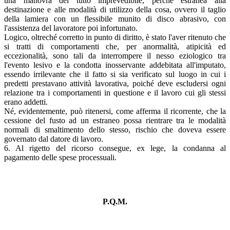
una manovra del tutto imprevedibile, perché estranea alla
destinazione e alle modalità di utilizzo della cosa, ovvero il taglio
della lamiera con un flessibile munito di disco abrasivo, con
l'assistenza del lavoratore poi infortunato.
Logico, oltreché corretto in punto di diritto, è stato l'aver ritenuto che
si tratti di comportamenti che, per anormalità, atipicità ed
eccezionalità, sono tali da interrompere il nesso eziologico tra
l'evento lesivo e la condotta inosservante addebitata all'imputato,
essendo irrilevante che il fatto si sia verificato sul luogo in cui i
predetti prestavano attività lavorativa, poiché deve escludersi ogni
relazione tra i comportamenti in questione e il lavoro cui gli stessi
erano addetti.
Né, evidentemente, può ritenersi, come afferma il ricorrente, che la
cessione del fusto ad un estraneo possa rientrare tra le modalità
normali di smaltimento dello stesso, rischio che doveva essere
governato dal datore di lavoro.
6. Al rigetto del ricorso consegue, ex lege, la condanna al
pagamento delle spese processuali.
P.Q.M.