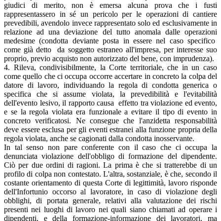
giudici di merito, non è emersa alcuna prova che i fusti
rappresentassero in sé un pericolo per le operazioni di cantiere
prevedibili, avendolo invece rappresentato solo ed esclusivamente in
relazione ad una deviazione del tutto anomala dalle operazioni
medesime (condotta deviante posta in essere nel caso specifico
come già detto da soggetto estraneo all'impresa, per interesse suo
proprio, previo acquisto non autorizzato del bene, con imprudenza).
4. Rileva, condivisibilmente, la Corte territoriale, che in un caso
come quello che ci occupa occorre accertare in concreto la colpa del
datore di lavoro, individuando la regola di condotta generica o
specifica che si assume violata, la prevedibilità e l'evitabilità
dell'evento lesivo, il rapporto causa effetto tra violazione ed evento,
e se la regola violata era funzionale a evitare il tipo di evento in
concreto verificatosi. Ne consegue che l'anzidetta responsabilità
deve essere esclusa per gli eventi estranei alla funzione propria della
regola violata, anche se cagionati dalla condotta inosservante.
In tal senso non pare conferente con il caso che ci occupa la
denunciata violazione dell'obbligo di formazione del dipendente.
Ciò per due ordini di ragioni. La prima è che si tratterebbe di un
profilo di colpa non contestato. L'altra, sostanziale, è che, secondo il
costante orientamento di questa Corte di legittimità, lavoro risponde
dell'Infortunio occorso al lavoratore, in caso di violazione degli
obblighi, di portata generale, relativi alla valutazione dei rischi
presenti nei luoghi di lavoro nei quali siano chiamati ad operare i
dipendenti, e della formazione-informazione dei lavoratori, ma