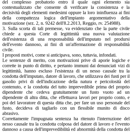
del complesso probatorio entro il quale ogni elemento sia
contestualizzato che consente di verificare la consistenza e la
decisività degli elementi medesimi oppure la loro ininfluenza ai fini
della compattezza logica dell'impianto argomentativo della
motivazione (sez. 2, n. 9242 dell'8.2.2013, Reggio, rv. 254988).
3. Sulla scorta di tali premesse, va evidenziato che la parte civile
chiede a questa Corte di legittimità una nuova valutazione
dell'esistenza di una responsabilità dell'imputato nel prodursi
dell'evento dannoso, ai fini di un'affermazione di responsabilità
civile.
I proposti motivi, come si anticipava, sono, tuttavia, infondati.
Le sentenze di merito, con motivazioni prive di aporie logiche e
corrette in punto di diritto, e pertanto immuni dai denunciati vizi di
legittimità, hanno escluso l'esistenza di un nesso causale tra la
condotta dell'imputato, datore di lavoro, che utilizzava dei fusti per il
gasolio privi di dell'indicazione della natura e pericolosità del
contenuto, e la condotta del tutto imprevedibile prima del proprio
dipendente che cedeva gratuitamente un fusto vuoto ad un
dipendente di altra ditta, che effettuava lavori per proprio conto, e
poi del lavoratore di questa ditta che, per fare un uso personale del
fusto, decideva di tagliarlo con un flessibile munito di disco
abrasivo.
Correttamente l'impugnata sentenza ha ritenuto l'interruzione del
nesso causale tra la condotta colposa del datore di lavoro e l'evento
dannoso a causa dell'imprevedibilità ed abnormità della condotta del