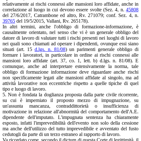
relativamente ai rischi connessi alle mansioni loro affidate, anche in
correlazione al luogo in cui devono essere svolte (Sez. 4, n.
45808
del 27/6/2017, Catrambone ed altro, Rv. 271079; conf. Sez. 4, n.
39765
del 19/5/2015, Vallani, Rv. 265178).
In altri termini, anche l'obbligo di formazione-informazione, è
causalmente orientato, nel senso che vi è un generale obbligo del
datore di lavoro di valutare tutti i rischi presenti nei luoghi di lavoro
nei quali sono chiamati ad operare i dipendenti, ovunque essi siano
situati (art. 15
d.lgs. n. 81/08
) un parimenti generale obbligo di
formare i lavoratori, in particolare in ordine ai rischi connessi alle
mansioni loro affidate (art. 37, co. 1, lett. b) d.lgs. n. 81/08). E
comunque, anche ad interpretare estensivamente la norma, tale
obbligo di formazione informazione deve riguardare anche rischi
non specificamente legati alle mansioni affidate al singolo, ma ad
attività lavorative non eccentriche rispetto a quelle tipiche di quel
tipo e luogo di lavoro.
5. Non è fondata la doglianza proposta dalla parte civile ricorrente,
su cui è imperniato il proposto mezzo di impugnazione, su
un'assunta mancanza, contraddittorietà o insufficienza di
motivazione in relazione all'abnormità del comportamento dell'A.E.
dipendente dell'imputato. L'impugnata sentenza ha chiaramente
esposto, infatti l'imprevedibilità dell'evento non solo della cessione
ma anche dell'utilizzo del tutto imprevedibile e avventato del fusto
cedutogli da parte di un terzo estraneo al rapporto di lavoro.
Va ricordato come, secondo il dictum di questa Corte di legittimità, il