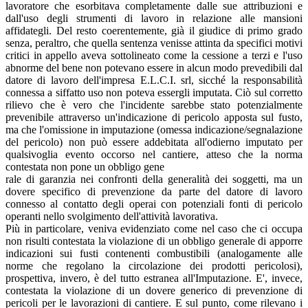
lavoratore che esorbitava completamente dalle sue attribuzioni e
dall'uso degli strumenti di lavoro in relazione alle mansioni
affidategli. Del resto coerentemente, già il giudice di primo grado
senza, peraltro, che quella sentenza venisse attinta da specifici motivi
critici in appello aveva sottolineato come la cessione a terzi e l'uso
abnorme del bene non potevano essere in alcun modo prevedibili dal
datore di lavoro dell'impresa E.L.C.I. srl, sicché la responsabilità
connessa a siffatto uso non poteva essergli imputata. Ciò sul corretto
rilievo che è vero che l'incidente sarebbe stato potenzialmente
prevenibile attraverso un'indicazione di pericolo apposta sul fusto,
ma che l'omissione in imputazione (omessa indicazione/segnalazione
del pericolo) non può essere addebitata all'odierno imputato per
qualsivoglia evento occorso nel cantiere, atteso che la norma
contestata non pone un obbligo gene
rale di garanzia nei confronti della generalità dei soggetti, ma un
dovere specifico di prevenzione da parte del datore di lavoro
connesso al contatto degli operai con potenziali fonti di pericolo
operanti nello svolgimento dell'attività lavorativa.
Più in particolare, veniva evidenziato come nel caso che ci occupa
non risulti contestata la violazione di un obbligo generale di apporre
indicazioni sui fusti contenenti combustibili (analogamente alle
norme che regolano la circolazione dei prodotti pericolosi),
prospettiva, invero, è del tutto estranea all'Imputazione. E', invece,
contestata la violazione di un dovere generico di prevenzione di
pericoli per le lavorazioni di cantiere. E sul punto, come rilevano i