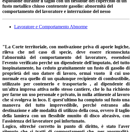
esplosione durante il taglio con un flessibile del coperchio di un
fusto metallico chiuso contenente gasolio: abnormità del
comportamento del lavoratore e interruzione del nesso
Lavoratore e Comportamento Abnorme
"La Corte territoriale, con motivazione priva di aporie logiche,
rileva che nel caso di specie, deve essere riconosciuta
l'abnormità del comportamento del lavoratore, essendosi
l'evento verificato perché un dipendente dell'imputato, del tutto
inopinatamente, ha ceduto gratuitamente un fusto di gasolio di
proprietà del suo datore di lavoro, ormai vuoto il cui uso
normale era quello di un qualunque recipiente di combustibile,
utilizzato per contenerlo e trasportarlo , al dipendente di
un'altra impresa attiva nello stesso cantiere, che lo ha richiesto
per farne un uso personale e privato, in nulla attinente al lavoro
che si svolgeva in loco. E quest'ultimo ha compiuto sul fusto una
manovra del tutto imprevedibile, perché estranea alla
destinazione e alle modalità di utilizzo della cosa, ovvero il taglio
della lamiera con un flessibile munito di disco abrasivo, con
l'assistenza del lavoratore poi infortunato.
Logico, oltreché corretto in punto di diritto, è stato l'aver
ritenuto che si tratti di comportamenti che, per anormalità,