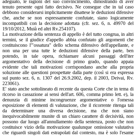
adeguato, le ragioni del suo convincimento, dimostrando di aver
tenuto presente ogni fatto decisivo. Ne consegue che in tal caso
debbono considerarsi implicitamente disattese le deduzioni difensive
che, anche se non espressamente confutate, siano logicamente
incompatibili con la decisione adottata (cfr. sez. 6, n. 49970 del
19/10/2012, Muià ed altri Rv.254107).
La motivazione della sentenza di appello è del tutto congrua, in altri
termini, se il giudice d'appello abbia confutato gli argomenti che
costituiscono l'"ossatura" dello schema difensivo dell'appellante, e
non una per una tutte le deduzioni difensive della parte, ben
potendo, in tale opera, richiamare alcuni passaggi dell'iter
argomentativo della decisione di primo grado, quando appaia
evidente che tali motivazioni corrispondano anche alla propria
soluzione alle questioni prospettate dalla parte (così si era espressa
sul punto sez. 6, n. 1307 del 26.9.2002, dep. il 2003, Deivai, Rv.
223061).
E' stato anche sottolineato di recente da questa Corte che in tema di
ricorso in cassazione ai sensi dell'art. 606, comma primo lett. e), la
denunzia di minime incongruenze argomentative o l'omessa
esposizione di elementi di valutazione, che il ricorrente ritenga tali
da determinare una diversa decisione, ma che non siano
inequivocabilmente munite di un chiaro carattere di decisività, non
possono dar luogo all'annullamento della sentenza, posto che non
costituisce vizio della motivazione qualunque omissione valutativa
che riguardi singoli dati estrapolati dal contesto, ma è solo l'esame