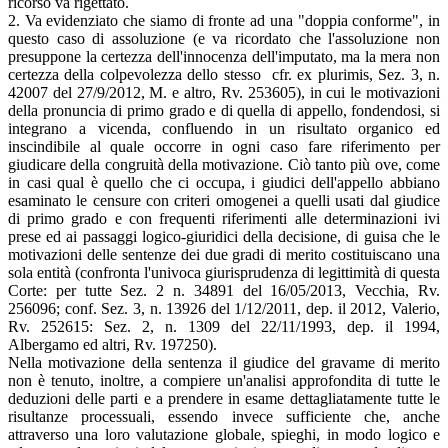
ricorso va rigettato.
2. Va evidenziato che siamo di fronte ad una "doppia conforme", in
questo caso di assoluzione (e va ricordato che l'assoluzione non
presuppone la certezza dell'innocenza dell'imputato, ma la mera non
certezza della colpevolezza dello stesso cfr. ex plurimis, Sez. 3, n.
42007 del 27/9/2012, M. e altro, Rv. 253605), in cui le motivazioni
della pronuncia di primo grado e di quella di appello, fondendosi, si
integrano a vicenda, confluendo in un risultato organico ed
inscindibile al quale occorre in ogni caso fare riferimento per
giudicare della congruità della motivazione. Ciò tanto più ove, come
in casi qual è quello che ci occupa, i giudici dell'appello abbiano
esaminato le censure con criteri omogenei a quelli usati dal giudice
di primo grado e con frequenti riferimenti alle determinazioni ivi
prese ed ai passaggi logico-giuridici della decisione, di guisa che le
motivazioni delle sentenze dei due gradi di merito costituiscano una
sola entità (confronta l'univoca giurisprudenza di legittimità di questa
Corte: per tutte Sez. 2 n. 34891 del 16/05/2013, Vecchia, Rv.
256096; conf. Sez. 3, n. 13926 del 1/12/2011, dep. il 2012, Valerio,
Rv. 252615: Sez. 2, n. 1309 del 22/11/1993, dep. il 1994,
Albergamo ed altri, Rv. 197250).
Nella motivazione della sentenza il giudice del gravame di merito
non è tenuto, inoltre, a compiere un'analisi approfondita di tutte le
deduzioni delle parti e a prendere in esame dettagliatamente tutte le
risultanze processuali, essendo invece sufficiente che, anche
attraverso una loro valutazione globale, spieghi, in modo logico e