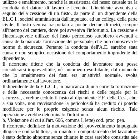
utilizzo e smaltimento, nonché la sussistenza del nesso causale tra la
condotta del datore di lavoro e l'evento. L'incidente avveniva a
seguito della cessione di un fusto, da parte di un dipendente della
EL.C.I., società amministrata dall'imputato, ad un collega della parte
civile. Il fusto veniva trasportato a poche decine di metri, sempre
all'interno del cantiere, dove poi avveniva l'infortunio. La cessione e
l'inconsapevole utilizzo del fusto pericoloso sarebbero avvenuti a
causa della mancata formazione del personale, che non conosceva le
norme di sicurezza. Pertanto la condotta dell'A.E. sarebbe stata
causa e non semplice occasione del comportamento imprudente del
dipendente.
Il ricorrente ritiene che la condotta del lavoratore non possa
considerarsi imprevedibile, né tantomeno esorbitante, dal momento
che lo smaltimento dei fusti era un'attività normale, svolta
ordinariamente dal lavoratore.
Il dipendente della E.L.C.I., in mancanza di una corretta formazione
e della necessaria conoscenza dei rischi e delle regole per la
sicurezza, avrebbe ceduto il fusto al dipendente F.F. della Cesi, che,
a sua volta, non ravvisandone la pericolosità ha creduto di poterlo
modificare per le proprie esigenze senza alcun rischio. Tale
operazione avrebbe determinato l'infortunio.
b. Violazione di cui all'art. 606, comma I, lette) cod. proc. pen.
Il ricorrente definisce la motivazione del provvedimento impugnato
illogica e contraddittoria, in quanto il comportamento del lavoratore
è stato definito abnorme senza chiarire in cosa sarebbe consistita tale