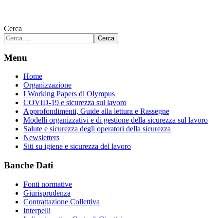
Cerca
Cerca
Menu
Home
Organizzazione
I Working Papers di Olympus
COVID-19 e sicurezza sul lavoro
Approfondimenti, Guide alla lettura e Rassegne
Modelli organizzativi e di gestione della sicurezza sul lavoro
Salute e sicurezza degli operatori della sicurezza
Newsletters
Siti su igiene e sicurezza del lavoro
Banche Dati
Fonti normative
Giurisprudenza
Contrattazione Collettiva
Interpelli