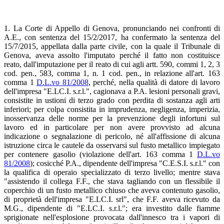
1. La Corte di Appello di Genova, pronunciando nei confronti di
A.E., con sentenza del 15/2/2017, ha confermato la sentenza del
15/7/2015, appellata dalla parte civile, con la quale il Tribunale di
Genova, aveva assolto l'imputato perché il fatto non costituisce
reato, dall'imputazione per il reato di cui agli artt. 590, commi 1, 2, 3
cod. pen., 583, comma 1, n. 1 cod. pen., in relazione all'art. 163
comma 1
D.L.vo 81/2008
, perché, nella qualità di datore di lavoro
dell'impresa "E.LC.I. s.r.l.", cagionava a P.A. lesioni personali gravi,
consistite in ustioni di terzo grado con perdita di sostanza agli arti
inferiori; per colpa consistita in imprudenza, negligenza, imperizia,
inosservanza delle norme per la prevenzione degli infortuni sul
lavoro ed in particolare per non avere provvisto ad alcuna
indicazione o segnalazione di pericolo, né all'affissione di alcuna
istruzione circa le cautele da osservarsi sul fusto metallico impiegato
per contenere gasolio (violazione dell'art. 163 comma 1
D.L.vo
81/2008
); cosicché P.A., dipendente dell'impresa "C.E.S.I. s.r.l." con
la qualifica di operaio specializzato di terzo livello; mentre stava
"assistendo il collega F.F., che stava tagliando con un flessibile il
coperchio di un fusto metallico chiuso che aveva contenuto gasolio,
di proprietà dell'impresa "E.LC.I. srl", che F.F. aveva ricevuto da
M.G., dipendente di "E.LC.I. s.r.l."; era investito dalle fiamme
sprigionate nell'esplosione provocata dall'innesco tra i vapori di