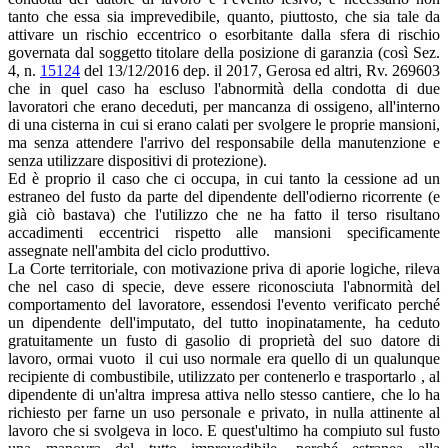
tanto che essa sia imprevedibile, quanto, piuttosto, che sia tale da
attivare un rischio eccentrico o esorbitante dalla sfera di rischio
governata dal soggetto titolare della posizione di garanzia (così Sez.
4, n.
15124
del 13/12/2016 dep. il 2017, Gerosa ed altri, Rv. 269603
che in quel caso ha escluso l'abnormità della condotta di due
lavoratori che erano deceduti, per mancanza di ossigeno, all'interno
di una cisterna in cui si erano calati per svolgere le proprie mansioni,
ma senza attendere l'arrivo del responsabile della manutenzione e
senza utilizzare dispositivi di protezione).
Ed è proprio il caso che ci occupa, in cui tanto la cessione ad un
estraneo del fusto da parte del dipendente dell'odierno ricorrente (e
già ciò bastava) che l'utilizzo che ne ha fatto il terso risultano
accadimenti eccentrici rispetto alle mansioni specificamente
assegnate nell'ambita del ciclo produttivo.
La Corte territoriale, con motivazione priva di aporie logiche, rileva
che nel caso di specie, deve essere riconosciuta l'abnormità del
comportamento del lavoratore, essendosi l'evento verificato perché
un dipendente dell'imputato, del tutto inopinatamente, ha ceduto
gratuitamente un fusto di gasolio di proprietà del suo datore di
lavoro, ormai vuoto il cui uso normale era quello di un qualunque
recipiente di combustibile, utilizzato per contenerlo e trasportarlo , al
dipendente di un'altra impresa attiva nello stesso cantiere, che lo ha
richiesto per farne un uso personale e privato, in nulla attinente al
lavoro che si svolgeva in loco. E quest'ultimo ha compiuto sul fusto