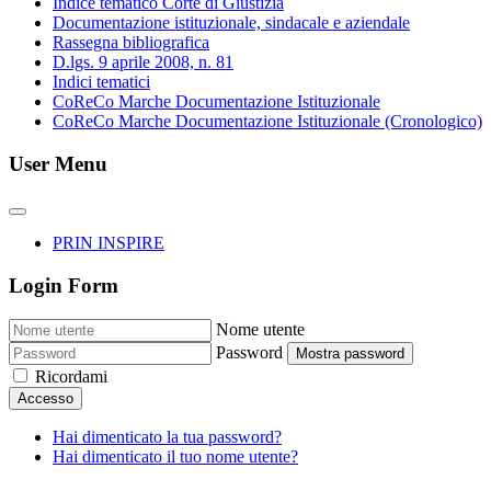
Indice tematico Corte di Giustizia
Documentazione istituzionale, sindacale e aziendale
Rassegna bibliografica
D.lgs. 9 aprile 2008, n. 81
Indici tematici
CoReCo Marche Documentazione Istituzionale
CoReCo Marche Documentazione Istituzionale (Cronologico)
User Menu
PRIN INSPIRE
Login Form
Nome utente
Password
Mostra password
Ricordami
Accesso
Hai dimenticato la tua password?
Hai dimenticato il tuo nome utente?