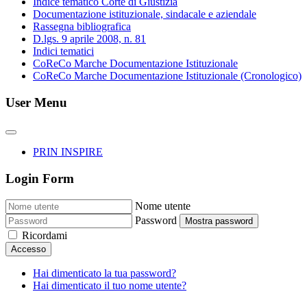
Indice tematico Corte di Giustizia
Documentazione istituzionale, sindacale e aziendale
Rassegna bibliografica
D.lgs. 9 aprile 2008, n. 81
Indici tematici
CoReCo Marche Documentazione Istituzionale
CoReCo Marche Documentazione Istituzionale (Cronologico)
User Menu
PRIN INSPIRE
Login Form
Nome utente
Password
Mostra password
Ricordami
Accesso
Hai dimenticato la tua password?
Hai dimenticato il tuo nome utente?