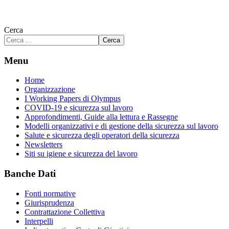
Cerca
Cerca
Menu
Home
Organizzazione
I Working Papers di Olympus
COVID-19 e sicurezza sul lavoro
Approfondimenti, Guide alla lettura e Rassegne
Modelli organizzativi e di gestione della sicurezza sul lavoro
Salute e sicurezza degli operatori della sicurezza
Newsletters
Siti su igiene e sicurezza del lavoro
Banche Dati
Fonti normative
Giurisprudenza
Contrattazione Collettiva
Interpelli