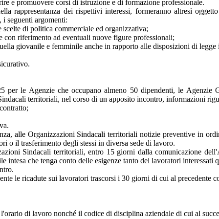
ire e promuovere corsi di istruzione e di formazione professionale.
nella rappresentanza dei rispettivi interessi, formeranno altresì ogget
, i seguenti argomenti:
e scelte di politica commerciale ed organizzativa;
he con riferimento ad eventuali nuove figure professionali;
quella giovanile e femminile anche in rapporto alle disposizioni di leg
assicurativo.
 25 per le Agenzie che occupano almeno 50 dipendenti, le Agenzie Ge
dacali territoriali, nel corso di un apposito incontro, informazioni rig
contratto;
iva.
a, alle Organizzazioni Sindacali territoriali notizie preventive in ordin
i o il trasferimento degli stessi in diversa sede di lavoro.
zioni Sindacali territoriali, entro 15 giorni dalla comunicazione del
ile intesa che tenga conto delle esigenze tanto dei lavoratori interessati
ntro.
te le ricadute sui lavoratori trascorsi i 30 giorni di cui al precedente
l'orario di lavoro nonché il codice di disciplina aziendale di cui al suc