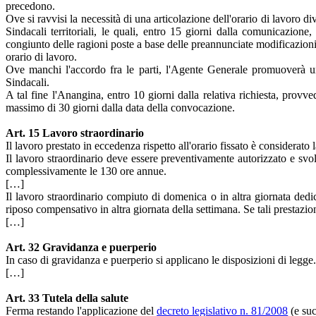
precedono.
Ove si ravvisi la necessità di una articolazione dell'orario di lavoro
Sindacali territoriali, le quali, entro 15 giorni dalla comunicazione
congiunto delle ragioni poste a base delle preannunciate modificazioni 
orario di lavoro.
Ove manchi l'accordo fra le parti, l'Agente Generale promuoverà un in
Sindacali.
A tal fine l'Anangina, entro 10 giorni dalla relativa richiesta, provv
massimo di 30 giorni dalla data della convocazione.
Art. 15 Lavoro straordinario
Il lavoro prestato in eccedenza rispetto all'orario fissato è considerato 
Il lavoro straordinario deve essere preventivamente autorizzato e svol
complessivamente le 130 ore annue.
[…]
Il lavoro straordinario compiuto di domenica o in altra giornata dedic
riposo compensativo in altra giornata della settimana. Se tali prestaz
[…]
Art. 32 Gravidanza e puerperio
In caso di gravidanza e puerperio si applicano le disposizioni di legge.
[…]
Art. 33 Tutela della salute
Ferma restando l'applicazione del
decreto legislativo n. 81/2008
(e suc