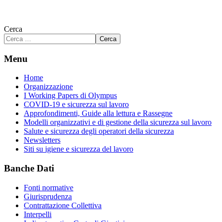
Cerca
Cerca
Menu
Home
Organizzazione
I Working Papers di Olympus
COVID-19 e sicurezza sul lavoro
Approfondimenti, Guide alla lettura e Rassegne
Modelli organizzativi e di gestione della sicurezza sul lavoro
Salute e sicurezza degli operatori della sicurezza
Newsletters
Siti su igiene e sicurezza del lavoro
Banche Dati
Fonti normative
Giurisprudenza
Contrattazione Collettiva
Interpelli