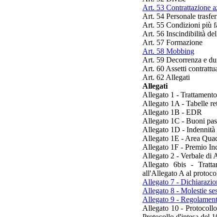
Art. 53 Contrattazione a
Art. 54 Personale trasfer
Art. 55 Condizioni più f
Art. 56 Inscindibilità del
Art. 57 Formazione
Art. 58 Mobbing
Art. 59 Decorrenza e 
Art. 60 Assetti contrattua
Art. 62 Allegati
Allegati
Allegato 1 - Trattament
Allegato 1A - Tabelle re
Allegato 1B - EDR
Allegato 1C - Buoni pas
Allegato 1D - Indennità
Allegato 1E - Area Quad
Allegato 1F - Premio In
Allegato 2 - Verbale di
Allegato 6bis - Tratt
all'Allegato A al protoco
Allegato 7 - Dichiarazio
Allegato 8 - Molestie se
Allegato 9 - Regolamento
Allegato 10 - Protocollo 
Protocollo d'intesa del 