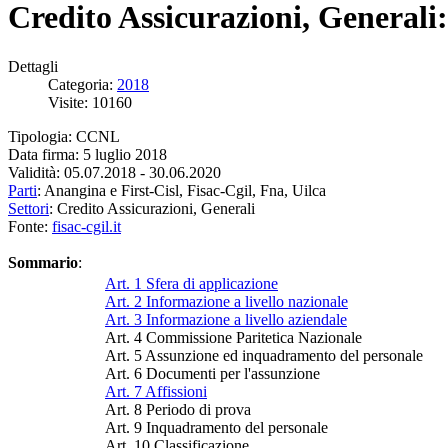
Credito Assicurazioni, Generali
Dettagli
Categoria:
2018
Visite: 10160
Tipologia: CCNL
Data firma: 5 luglio 2018
Validità: 05.07.2018 - 30.06.2020
Parti
: Anangina e First-Cisl, Fisac-Cgil, Fna, Uilca
Settori
: Credito Assicurazioni, Generali
Fonte:
fisac-cgil.it
Sommario
:
Art. 1 Sfera di applicazione
Art. 2 Informazione a livello nazionale
Art. 3 Informazione a livello aziendale
Art. 4 Commissione Paritetica Nazionale
Art. 5 Assunzione ed inquadramento del personale
Art. 6 Documenti per l'assunzione
Art. 7 Affissioni
Art. 8 Periodo di prova
Art. 9 Inquadramento del personale
Art. 10 Classificazione