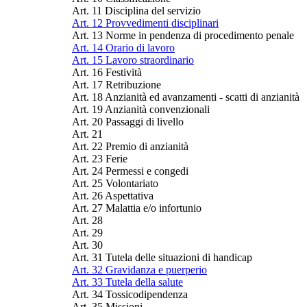
Art. 11 Disciplina del servizio
Art. 12 Provvedimenti disciplinari
Art. 13 Norme in pendenza di procedimento penale
Art. 14 Orario di lavoro
Art. 15 Lavoro straordinario
Art. 16 Festività
Art. 17 Retribuzione
Art. 18 Anzianità ed avanzamenti - scatti di anzianità
Art. 19 Anzianità convenzionali
Art. 20 Passaggi di livello
Art. 21
Art. 22 Premio di anzianità
Art. 23 Ferie
Art. 24 Permessi e congedi
Art. 25 Volontariato
Art. 26 Aspettativa
Art. 27 Malattia e/o infortunio
Art. 28
Art. 29
Art. 30
Art. 31 Tutela delle situazioni di handicap
Art. 32 Gravidanza e puerperio
Art. 33 Tutela della salute
Art. 34 Tossicodipendenza
Art. 35 Missioni