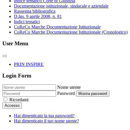
Indice tematico Corte di Giustizia
Documentazione istituzionale, sindacale e aziendale
Rassegna bibliografica
D.lgs. 9 aprile 2008, n. 81
Indici tematici
CoReCo Marche Documentazione Istituzionale
CoReCo Marche Documentazione Istituzionale (Cronologico)
User Menu
PRIN INSPIRE
Login Form
Nome utente
Password
Mostra password
Ricordami
Accesso
Hai dimenticato la tua password?
Hai dimenticato il tuo nome utente?