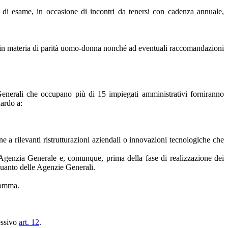
to di esame, in occasione di incontri da tenersi con cadenza annuale,
ge in materia di parità uomo-donna nonché ad eventuali raccomandazioni
nerali che occupano più di 15 impiegati amministrativi forniranno
uardo a:
e a rilevanti ristrutturazioni aziendali o innovazioni tecnologiche che
l'Agenzia Generale e, comunque, prima della fase di realizzazione dei
 quanto delle Agenzie Generali.
 comma.
cessivo
art. 12
.