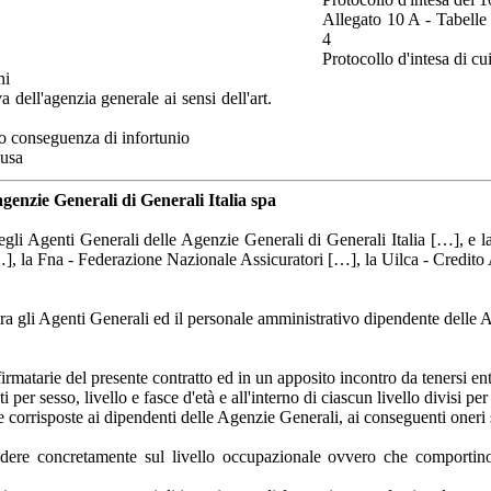
Allegato 10 A - Tabelle
4
Protocollo d'intesa di cu
ni
 dell'agenzia generale ai sensi dell'art.
 o conseguenza di infortunio
ausa
agenzie Generali di Generali Italia spa
li Agenti Generali delle Agenzie Generali di Generali Italia […], e la Fi
…], la Fna - Federazione Nazionale Assicuratori […], la Uilca - Credito 
ra gli Agenti Generali ed il personale amministrativo dipendente delle Ag
matarie del presente contratto ed in un apposito incontro da tenersi ent
r sesso, livello e fasce d'età e all'interno di ciascun livello divisi per s
te corrisposte ai dipendenti delle Agenzie Generali, ai conseguenti oner
ncidere concretamente sul livello occupazionale ovvero che comportino 