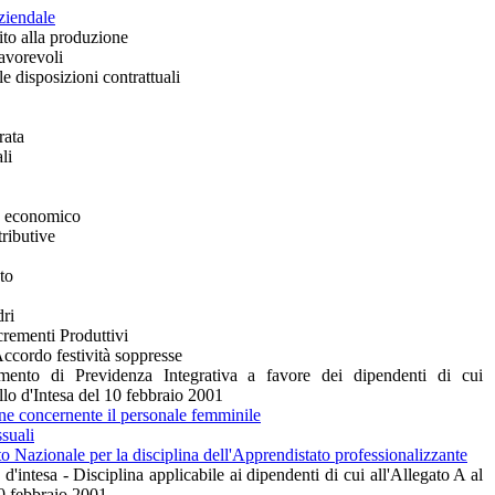
ziendale
ito alla produzione
avorevoli
le disposizioni contrattuali
durata
li
o economico
tributive
to
ri
crementi Produttivi
 Accordo festività soppresse
amento di Previdenza Integrativa a favore dei dipendenti di cui
llo d'Intesa del 10 febbraio 2001
ne concernente il personale femminile
ssuali
 Nazionale per la disciplina dell'Apprendistato professionalizzante
d'intesa - Disciplina applicabile ai dipendenti di cui all'Allegato A al
10 febbraio 2001