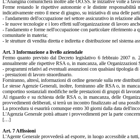
L'Anangina comunicherà inoltre alle OO.SS. le iniziative volte a favor
Ferme restando le rispettive autonomie e le distinte responsabilità 
indicativamente entro il mese di giugno, su iniziativa di una delle parti
- l'andamento dell'occupazione nel settore assicurativo in relazione all
- le nuove tecnologie e i loro effetti sull'organizzazione di lavoro anc
- l'andamento e forme nell'occupazione con particolare riferimento a 
comunitarie in materia;
- le strutture di vendita diretta e indiretta e distribuzione nel sistema 
Art. 3 Informazione a livello aziendale
Fermo quanto previsto dal Decreto legislativo 6 febbraio 2007 n.
annualmente alle rispettive RSA o, in mancanza, alle Organizzazioni Sin
- programmi relativi ad eventuali assunzioni con qualsiasi tipologia di 
- prestazioni di lavoro straordinario.
Forniranno, altresì, informazioni di ordine generale sulla rete distribut
Le stesse Agenzie Generali, inoltre, forniranno alle RSA o, in mancanz
comportino sostanziali modifiche nelle prestazioni di gruppi di lavorator
Al riguardo e su richiesta delle RSA o, in mancanza, delle Organizza
provvedimenti deliberati, si terrà un incontro finalizzato ad una possib
La procedura si esaurirà comunque entro 30 giorni dalla data dell'inco
L'Agenzia Generale potrà attuare i provvedimenti per la parte concernen
[…]
Art. 7 Affissioni
L'Agente Generale provvederà ad esporre, in luogo accessibile a tutti, 