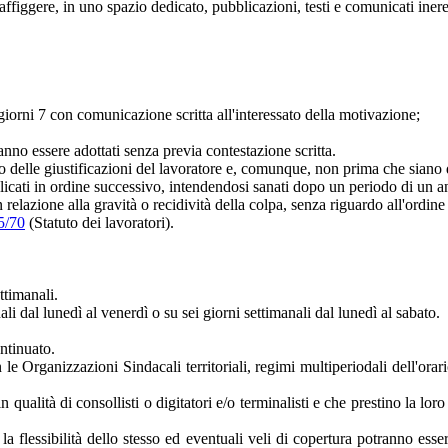
affiggere, in uno spazio dedicato, pubblicazioni, testi e comunicati ineren
giorni 7 con comunicazione scritta all'interessato della motivazione;
nno essere adottati senza previa contestazione scritta.
to delle giustificazioni del lavoratore e, comunque, non prima che siano d
plicati in ordine successivo, intendendosi sanati dopo un periodo di un a
 relazione alla gravità o recidività della colpa, senza riguardo all'ordine
5/70
(Statuto dei lavoratori).
ttimanali.
i dal lunedì al venerdì o su sei giorni settimanali dal lunedì al sabato.
ntinuato.
rganizzazioni Sindacali territoriali, regimi multiperiodali dell'orario 
 qualità di consollisti o digitatori e/o terminalisti e che prestino la loro
 la flessibilità dello stesso ed eventuali veli di copertura potranno es