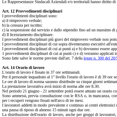
Le Rappresentanze Sindacali Aziendali e/o territoriali hanno diritto di 
Art. 12 Provvedimenti disciplinari
I provvedimenti disciplinari sono:
a) il rimprovero verbale;
b) la censura per iscritto;
c) la sospensione dal servizio e dallo stipendio fino ad un massimo di 
d) Il licenziamento disciplinare.
I provvedimenti disciplinari più gravi del rimprovero verbale non potra
I provvedimenti disciplinari di cui sopra diventeranno esecutivi all'esi
I provvedimenti disciplinari di cui ai punti a) e b) dovranno essere ap
1 provvedimenti disciplinari di cui ai punti c) e d) verranno applicati in
Sono fatte salve le norme previste dall'art. 7 della
legge n. 300 del 20/
Art. 14 Orario di lavoro
L'orario di lavoro è fissato in 37 ore settimanali.
Per il personale inquadrato al 1° livello l'orario di lavoro è di 39 ore se
Le ore di lavoro di norma saranno distribuite su cinque giorni settimanal
La prestazione lavorativa avrà inizio di norma alle ore 8.30.
Nel periodo 21 giugno - 21 settembre potrà essere attuato un orario co
Sono ammessi, previa consultazione con le RSA o, in mancanza, con le O
per i recuperi vengono fissati nell'arco di tre mesi.
I lavoratori addetti in modo prevalente e continuo ai centri elettronici in
una pausa di riposo di almeno 15 minuti ogni due ore.
La distribuzione dell'orario di lavoro, anche per gruppi di lavoratori,