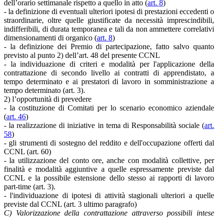
dell’orario settimanale rispetto a quello in atto (
art. 8
)
- la definizione di eventuali ulteriori ipotesi di prestazioni eccedenti o
straordinarie, oltre quelle giustificate da necessità imprescindibili,
indifferibili, di durata temporanea e tali da non ammettere correlativi
dimensionamenti di organico (
art. 8
)
- la definizione dei Premio di partecipazione, fatto salvo quanto
previsto al punto 2) dell’art. 48 del presente CCNL
- la individuazione di criteri e modalità per l'applicazione della
contrattazione di secondo livello ai contratti di apprendistato, a
tempo determinato e ai prestatori di lavoro in somministrazione a
tempo determinato (art. 3).
2) l’opportunità di prevedere
- la costituzione di Comitati per lo scenario economico aziendale
(
art. 46
)
- la realizzazione di iniziative in tema di Responsabilità sociale (
art.
58
)
- gli strumenti di sostegno del reddito e dell'occupazione offerti dal
CCNL (art. 60)
- la utilizzazione del conto ore, anche con modalità collettive, per
finalità e modalità aggiuntive a quelle espressamente previste dal
CCNL e la possibile estensione dello stesso ai rapporti di lavoro
part-time (art. 3).
- l'individuazione di ipotesi di attività stagionali ulteriori a quelle
previste dal CCNL (art. 3 ultimo paragrafo)
C) Valorizzazione della contrattazione attraverso possibili intese