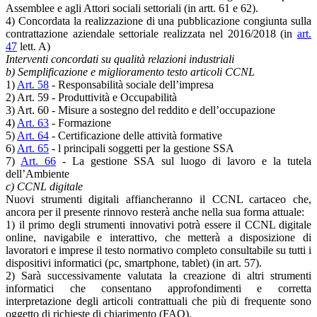
Assemblee e agli Attori sociali settoriali (in artt. 61 e 62).
4) Concordata la realizzazione di una pubblicazione congiunta sulla
contrattazione aziendale settoriale realizzata nel 2016/2018 (in
art.
47
lett. A)
Interventi concordati su qualità relazioni industriali
b) Semplificazione e miglioramento testo articoli CCNL
1)
Art. 58
- Responsabilità sociale dell’impresa
2) Art. 59 - Produttività e Occupabilità
3) Art. 60 - Misure a sostegno del reddito e dell’occupazione
4)
Art. 63
- Formazione
5)
Art. 64
- Certificazione delle attività formative
6)
Art. 65
- l principali soggetti per la gestione SSA
7)
Art. 66
- La gestione SSA sul luogo di lavoro e la tutela
dell’Ambiente
c) CCNL digitale
Nuovi strumenti digitali affiancheranno il CCNL cartaceo che,
ancora per il presente rinnovo resterà anche nella sua forma attuale:
1) il primo degli strumenti innovativi potrà essere il CCNL digitale
online, navigabile e interattivo, che metterà a disposizione di
lavoratori e imprese il testo normativo completo consultabile su tutti i
dispositivi informatici (pc, smartphone, tablet) (in art. 57).
2) Sarà successivamente valutata la creazione di altri strumenti
informatici che consentano approfondimenti e corretta
interpretazione degli articoli contrattuali che più di frequente sono
oggetto di richieste di chiarimento (FAQ).