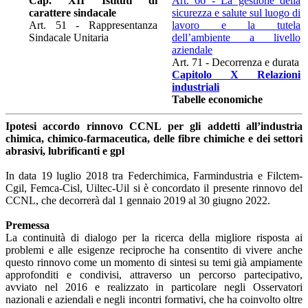
Cap. XII Istituti di
Art. 66 - La gestione della
carattere sindacale
sicurezza e salute sul luogo di
Art. 51 - Rappresentanza
lavoro e la tutela
Sindacale Unitaria
dell’ambiente a livello
aziendale
Art. 71 - Decorrenza e durata
Capitolo X Relazioni
industriali
Tabelle economiche
Ipotesi accordo rinnovo CCNL per gli addetti all’industria
chimica, chimico-farmaceutica, delle fibre chimiche e dei settori
abrasivi, lubrificanti e gpl
In data 19 luglio 2018 tra Federchimica, Farmindustria e Filctem-
Cgil, Femca-Cisl, Uiltec-Uil si è concordato il presente rinnovo del
CCNL, che decorrerà dal 1 gennaio 2019 al 30 giugno 2022.
Premessa
La continuità di dialogo per la ricerca della migliore risposta ai
problemi e alle esigenze reciproche ha consentito di vivere anche
questo rinnovo come un momento di sintesi su temi già ampiamente
approfonditi e condivisi, attraverso un percorso partecipativo,
avviato nel 2016 e realizzato in particolare negli Osservatori
nazionali e aziendali e negli incontri formativi, che ha coinvolto oltre