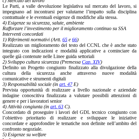
c) Mercato del lavoro
Le Parti, a valle devoluzione legislativa sul mercato del lavoro, si
impegnano ad incontrarsi per valutarne l’impatto sulla disciplina
contrattuale e le eventuali esigenze di modifiche alla stessa.
4) Esigenze su sicurezza, salute, ambiente
Rafforzare l’investimento per il miglioramento continuo su SSA
Interventi concordati
1) Riferimenti normativi (Artt.
65
e
66
)
Realizzato un miglioramento del testo del CCNL che è anche stato
integrato con indicazioni e modalità applicative a cominciare da
quelle già contenute nelle Linee guida settoriali
2) Sviluppo cultura sicurezza (Premessa
Cap. XIV
)
Definito un Progetto congiunto finalizzato alla divulgazione della
cultura della sicurezza anche attraverso nuove modalità
comunicative e strumenti digitali
3) Responsabilità sociale (in
art. 47
E)
Prevista opportunità di realizzare a livello nazionale e aziendale
indagine conoscitiva finalizzata a valutare possibili attenzioni di
genere e per i lavoratori senior
4) Attività congiunta (in
art. 63
C).
Concordato di proseguire i lavori del GDL tecnico congiunto con
l’obiettivo prioritario di realizzare e sviluppare le iniziative
concordate e approfondire le tematiche non definite nell’ambito del
confronto negoziale.
5) Esigenze su welfare