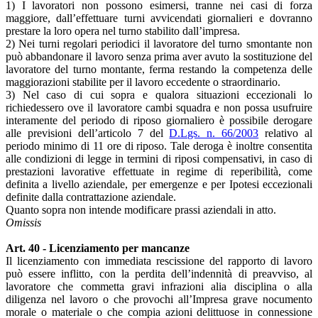
1) I lavoratori non possono esimersi, tranne nei casi di forza
maggiore, dall’effettuare turni avvicendati giornalieri e dovranno
prestare la loro opera nel turno stabilito dall’impresa.
2) Nei turni regolari periodici il lavoratore del turno smontante non
può abbandonare il lavoro senza prima aver avuto la sostituzione del
lavoratore del turno montante, ferma restando la competenza delle
maggiorazioni stabilite per il lavoro eccedente o straordinario.
3) Nel caso di cui sopra e qualora situazioni eccezionali lo
richiedessero ove il lavoratore cambi squadra e non possa usufruire
interamente del periodo di riposo giornaliero è possibile derogare
alle previsioni dell’articolo 7 del
D.Lgs. n. 66/2003
relativo al
periodo minimo di 11 ore di riposo. Tale deroga è inoltre consentita
alle condizioni di legge in termini di riposi compensativi, in caso di
prestazioni lavorative effettuate in regime di reperibilità, come
definita a livello aziendale, per emergenze e per Ipotesi eccezionali
definite dalla contrattazione aziendale.
Quanto sopra non intende modificare prassi aziendali in atto.
Omissis
Art. 40 - Licenziamento per mancanze
Il licenziamento con immediata rescissione del rapporto di lavoro
può essere inflitto, con la perdita dell’indennità di preavviso, al
lavoratore che commetta gravi infrazioni alia disciplina o alla
diligenza nel lavoro o che provochi all’Impresa grave nocumento
morale o materiale o che compia azioni delittuose in connessione