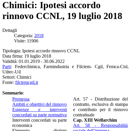
Chimici: Ipotesi accordo
rinnovo CCNL, 19 luglio 2018
Dettagli
Categoria:
2018
Visite: 11906
Tipologia: Ipotesi accordo rinnovo CCNL
Data firma: 19 luglio 2018
Validità: 01.01.2019 - 30.06.2022
Parti
: Federchimica, Farmindustria e Filctem- Cgil, Femca-Cisl,
Uiltec-Uil
Settori: Chimici
Fonte:
filctemcgil.it
Sommario
:
Premessa
Art. 57 - Distribuzione del
Ambiti e obiettivi del rinnovo
contratto, esclusiva di stampa
Esigenze e interventi
e contributo per il rinnovo
concordati su parte normativa
contrattuale
Interventi concordati su parte
Cap. XIII Welfarchim
economica
Art. 58 - Responsabilità
Elemento distinto
sociale dell’impresa