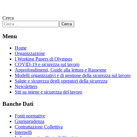
Cerca
Cerca
Menu
Home
Organizzazione
I Working Papers di Olympus
COVID-19 e sicurezza sul lavoro
Approfondimenti, Guide alla lettura e Rassegne
Modelli organizzativi e di gestione della sicurezza sul lavoro
Salute e sicurezza degli operatori della sicurezza
Newsletters
Siti su igiene e sicurezza del lavoro
Banche Dati
Fonti normative
Giurisprudenza
Contrattazione Collettiva
Interpelli