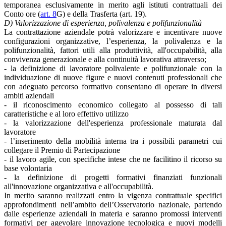
temporanea esclusivamente in merito agli istituti contrattuali dei
Conto ore (
art. 8
G) e della Trasferta (art. 19).
D) Valorizzazione di esperienza, polivalenza e polifunzionalità
La contrattazione aziendale potrà valorizzare e incentivare nuove
configurazioni organizzative, l’esperienza, la polivalenza e la
polifunzionalità, fattori utili alla produttività, all'occupabilità, alla
convivenza generazionale e alla continuità lavorativa attraverso;
- la definizione di lavoratore polivalente e polifunzionale con la
individuazione di nuove figure e nuovi contenuti professionali che
con adeguato percorso formativo consentano di operare in diversi
ambiti aziendali
- il riconoscimento economico collegato al possesso di tali
caratteristiche e al loro effettivo utilizzo
- la valorizzazione dell'esperienza professionale maturata dal
lavoratore
- l’inserimento della mobilità interna tra i possibili parametri cui
collegare il Premio di Partecipazione
- il lavoro agile, con specifiche intese che ne facilitino il ricorso su
base volontaria
- la definizione di progetti formativi finanziati funzionali
all'innovazione organizzativa e all'occupabilità.
In merito saranno realizzati entro la vigenza contrattuale specifici
approfondimenti nell’ambito dell’Osservatorio nazionale, partendo
dalle esperienze aziendali in materia e saranno promossi interventi
formativi per agevolare innovazione tecnologica e nuovi modelli