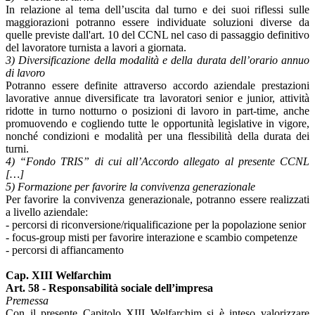
In relazione al tema dell’uscita dal turno e dei suoi riflessi sulle
maggiorazioni potranno essere individuate soluzioni diverse da
quelle previste dall'art. 10 del CCNL nel caso di passaggio definitivo
del lavoratore turnista a lavori a giornata.
3) Diversificazione della modalità e della durata dell’orario annuo
di lavoro
Potranno essere definite attraverso accordo aziendale prestazioni
lavorative annue diversificate tra lavoratori senior e junior, attività
ridotte in turno notturno o posizioni di lavoro in part-time, anche
promuovendo e cogliendo tutte le opportunità legislative in vigore,
nonché condizioni e modalità per una flessibilità della durata dei
turni.
4) “Fondo TRIS” di cui all’Accordo allegato al presente CCNL
[…]
5) Formazione per favorire la convivenza generazionale
Per favorire la convivenza generazionale, potranno essere realizzati
a livello aziendale:
- percorsi di riconversione/riqualificazione per la popolazione senior
- focus-group misti per favorire interazione e scambio competenze
- percorsi di affiancamento
Cap. XIII Welfarchim
Art. 58 - Responsabilità sociale dell’impresa
Premessa
Con il presente Capitolo XIII Welfarchim si è inteso valorizzare