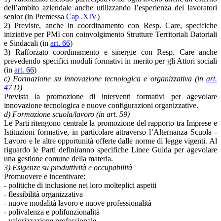
dell’ambito aziendale anche utilizzando l’esperienza dei lavoratori
senior (in Premessa
Cap .XIV
)
2) Previste, anche in coordinamento con Resp. Care, specifiche
iniziative per PMI con coinvolgimento Strutture Territoriali Datoriali
e Sindacali (in
art. 66
)
3) Rafforzato coordinamento e sinergie con Resp. Care anche
prevedendo specifici moduli formativi in merito per gli Attori sociali
(in
art. 66
)
c) Formazione su innovazione tecnologica e organizzativa (in
art.
47
D)
Prevista la promozione di interventi formativi per agevolare
innovazione tecnologica e nuove configurazioni organizzative.
d) Formazione scuola/lavoro (in art. 59)
Le Parti ritengono centrale la promozione del rapporto tra Imprese e
Istituzioni formative, in particolare attraverso l’Alternanza Scuola -
Lavoro e le altre opportunità offerte dalle norme di legge vigenti. Al
riguardo le Parti definiranno specifiche Linee Guida per agevolare
una gestione comune della materia.
3) Esigenze su produttività e occupabilità
Promuovere e incentivare:
- politiche di inclusione nei loro molteplici aspetti
- flessibilità organizzativa
- nuove modalità lavoro e nuove professionalità
- polivalenza e polifunzionalità
- valorizzazione professionale