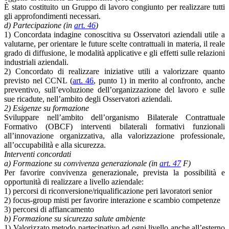
È stato costituito un Gruppo di lavoro congiunto per realizzare tutti
gli approfondimenti necessari.
d) Partecipazione (in
art. 46
)
1) Concordata indagine conoscitiva su Osservatori aziendali utile a
valutarne, per orientare le future scelte contrattuali in materia, il reale
grado di diffusione, le modalità applicative e gli effetti sulle relazioni
industriali aziendali.
2) Concordato di realizzare iniziative utili a valorizzare quanto
previsto nel CCNL (
art. 46
, punto 1) in merito al confronto, anche
preventivo, sull’evoluzione dell’organizzazione del lavoro e sulle
sue ricadute, nell’ambito degli Osservatori aziendali.
2) Esigenze su formazione
Sviluppare nell’ambito dell’organismo Bilaterale Contrattuale
Formativo (OBCF) interventi bilaterali formativi funzionali
all’innovazione organizzativa, alla valorizzazione professionale,
all’occupabilità e alla sicurezza.
Interventi concordati
a) Formazione su convivenza generazionale (in
art. 47
F)
Per favorire convivenza generazionale, prevista la possibilità e
opportunità di realizzare a livello aziendale:
1) percorsi di riconversione/riqualificazione peri lavoratori senior
2) focus-group misti per favorire interazione e scambio competenze
3) percorsi di affiancamento
b) Formazione su sicurezza salute ambiente
1) Valorizzato metodo partecipativo ad ogni livello anche all’esterno