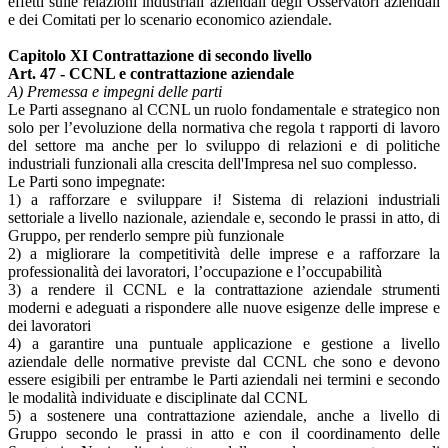
effetti sulle relazioni industriali aziendali degli Osservatori aziendali
e dei Comitati per lo scenario economico aziendale.
Capitolo XI Contrattazione di secondo livello
Art. 47 - CCNL e contrattazione aziendale
A) Premessa e impegni delle parti
Le Parti assegnano al CCNL un ruolo fondamentale e strategico non
solo per l’evoluzione della normativa che regola t rapporti di lavoro
del settore ma anche per lo sviluppo di relazioni e di politiche
industriali funzionali alla crescita dell'Impresa nel suo complesso.
Le Parti sono impegnate:
1) a rafforzare e sviluppare i! Sistema di relazioni industriali
settoriale a livello nazionale, aziendale e, secondo le prassi in atto, di
Gruppo, per renderlo sempre più funzionale
2) a migliorare la competitività delle imprese e a rafforzare la
professionalità dei lavoratori, l’occupazione e l’occupabilità
3) a rendere il CCNL e la contrattazione aziendale strumenti
moderni e adeguati a rispondere alle nuove esigenze delle imprese e
dei lavoratori
4) a garantire una puntuale applicazione e gestione a livello
aziendale delle normative previste dal CCNL che sono e devono
essere esigibili per entrambe le Parti aziendali nei termini e secondo
le modalità individuate e disciplinate dal CCNL
5) a sostenere una contrattazione aziendale, anche a livello di
Gruppo secondo le prassi in atto e con il coordinamento delle