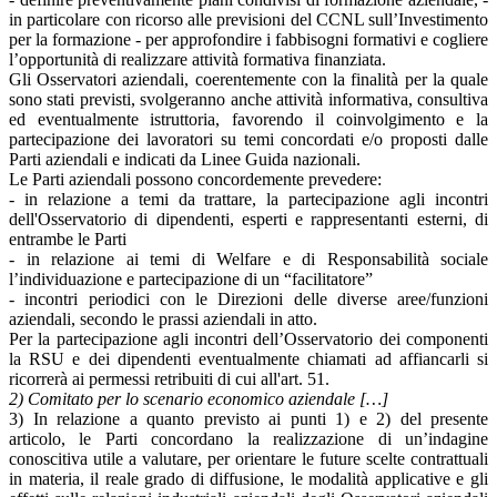
in particolare con ricorso alle previsioni del CCNL sull’Investimento
per la formazione - per approfondire i fabbisogni formativi e cogliere
l’opportunità di realizzare attività formativa finanziata.
Gli Osservatori aziendali, coerentemente con la finalità per la quale
sono stati previsti, svolgeranno anche attività informativa, consultiva
ed eventualmente istruttoria, favorendo il coinvolgimento e la
partecipazione dei lavoratori su temi concordati e/o proposti dalle
Parti aziendali e indicati da Linee Guida nazionali.
Le Parti aziendali possono concordemente prevedere:
- in relazione a temi da trattare, la partecipazione agli incontri
dell'Osservatorio di dipendenti, esperti e rappresentanti esterni, di
entrambe le Parti
- in relazione ai temi di Welfare e di Responsabilità sociale
l’individuazione e partecipazione di un “facilitatore”
- incontri periodici con le Direzioni delle diverse aree/funzioni
aziendali, secondo le prassi aziendali in atto.
Per la partecipazione agli incontri dell’Osservatorio dei componenti
la RSU e dei dipendenti eventualmente chiamati ad affiancarli si
ricorrerà ai permessi retribuiti di cui all'art. 51.
2) Comitato per lo scenario economico aziendale […]
3) In relazione a quanto previsto ai punti 1) e 2) del presente
articolo, le Parti concordano la realizzazione di un’indagine
conoscitiva utile a valutare, per orientare le future scelte contrattuali
in materia, il reale grado di diffusione, le modalità applicative e gli