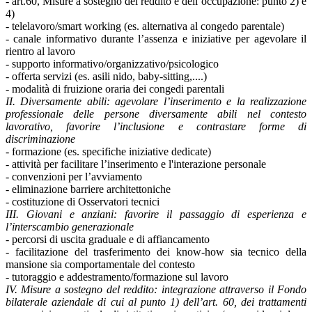
- art.60, Misure a sostegno del reddito e dell’occupazione: punto 2) e
4)
- telelavoro/smart working (es. alternativa al congedo parentale)
- canale informativo durante l’assenza e iniziative per agevolare il
rientro al lavoro
- supporto informativo/organizzativo/psicologico
- offerta servizi (es. asili nido, baby-sitting,....)
- modalità di fruizione oraria dei congedi parentali
II. Diversamente abili: agevolare l’inserimento e la realizzazione
professionale delle persone diversamente abili nel contesto
lavorativo, favorire l’inclusione e contrastare forme di
discriminazione
- formazione (es. specifiche iniziative dedicate)
- attività per facilitare l’inserimento e l'interazione personale
- convenzioni per l’avviamento
- eliminazione barriere architettoniche
- costituzione di Osservatori tecnici
III. Giovani e anziani: favorire il passaggio di esperienza e
l’interscambio generazionale
- percorsi di uscita graduale e di affiancamento
- facilitazione del trasferimento dei know-how sia tecnico della
mansione sia comportamentale del contesto
- tutoraggio e addestramento/formazione sul lavoro
IV. Misure a sostegno del reddito: integrazione attraverso il Fondo
bilaterale aziendale di cui al punto 1) dell’art. 60, dei trattamenti