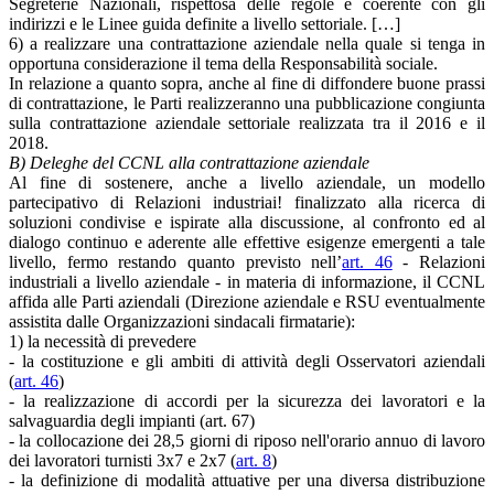
Segreterie Nazionali, rispettosa delle regole e coerente con gli
indirizzi e le Linee guida definite a livello settoriale. […]
6) a realizzare una contrattazione aziendale nella quale si tenga in
opportuna considerazione il tema della Responsabilità sociale.
In relazione a quanto sopra, anche al fine di diffondere buone prassi
di contrattazione, le Parti realizzeranno una pubblicazione congiunta
sulla contrattazione aziendale settoriale realizzata tra il 2016 e il
2018.
B) Deleghe del CCNL alla contrattazione aziendale
Al fine di sostenere, anche a livello aziendale, un modello
partecipativo di Relazioni industriai! finalizzato alla ricerca di
soluzioni condivise e ispirate alla discussione, al confronto ed al
dialogo continuo e aderente alle effettive esigenze emergenti a tale
livello, fermo restando quanto previsto nell’
art. 46
- Relazioni
industriali a livello aziendale - in materia di informazione, il CCNL
affida alle Parti aziendali (Direzione aziendale e RSU eventualmente
assistita dalle Organizzazioni sindacali firmatarie):
1) la necessità di prevedere
- la costituzione e gli ambiti di attività degli Osservatori aziendali
(
art. 46
)
- la realizzazione di accordi per la sicurezza dei lavoratori e la
salvaguardia degli impianti (art. 67)
- la collocazione dei 28,5 giorni di riposo nell'orario annuo di lavoro
dei lavoratori turnisti 3x7 e 2x7 (
art. 8
)
- la definizione di modalità attuative per una diversa distribuzione