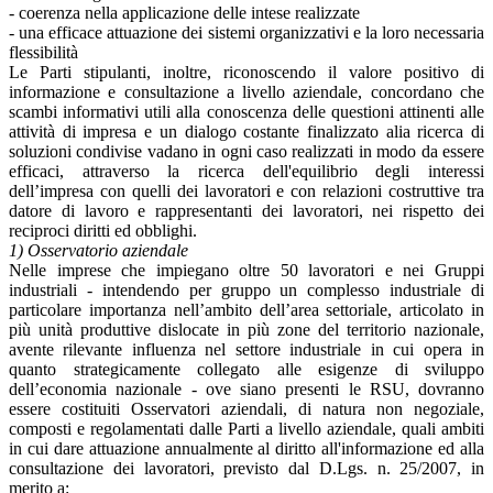
- coerenza nella applicazione delle intese realizzate
- una efficace attuazione dei sistemi organizzativi e la loro necessaria
flessibilità
Le Parti stipulanti, inoltre, riconoscendo il valore positivo di
informazione e consultazione a livello aziendale, concordano che
scambi informativi utili alla conoscenza delle questioni attinenti alle
attività di impresa e un dialogo costante finalizzato alia ricerca di
soluzioni condivise vadano in ogni caso realizzati in modo da essere
efficaci, attraverso la ricerca dell'equilibrio degli interessi
dell’impresa con quelli dei lavoratori e con relazioni costruttive tra
datore di lavoro e rappresentanti dei lavoratori, nei rispetto dei
reciproci diritti ed obblighi.
1) Osservatorio aziendale
Nelle imprese che impiegano oltre 50 lavoratori e nei Gruppi
industriali - intendendo per gruppo un complesso industriale di
particolare importanza nell’ambito dell’area settoriale, articolato in
più unità produttive dislocate in più zone del territorio nazionale,
avente rilevante influenza nel settore industriale in cui opera in
quanto strategicamente collegato alle esigenze di sviluppo
dell’economia nazionale - ove siano presenti le RSU, dovranno
essere costituiti Osservatori aziendali, di natura non negoziale,
composti e regolamentati dalle Parti a livello aziendale, quali ambiti
in cui dare attuazione annualmente al diritto all'informazione ed alla
consultazione dei lavoratori, previsto dal D.Lgs. n. 25/2007, in
merito a: