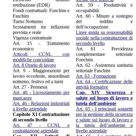
retribuzione (EDR)
Art. 59 - Produttività e
Fondi contrattuali: Fonchim e
occupabilità
Faschim
Art. 60 - Misure a sostegno
Turno Notturno
del reddito e
Scostamenti tra inflazione
dell’occupazione
prevista e reale
Linee guida su responsabilità
Vigenza contrattuale
sociale nella contrattazione di
Art. 15 - Trattamento
secondo livello
economico
Art. 61 - Previdenza
Articoli CCNL con
complementare settoriale
modifiche concordate
Fonchim
Art. 8 Orario di lavoro
Art. 62 - Assistenza sanitaria
Art. 9 - Maggiorazioni per
settoriale Faschim
lavoro eccedente, straordinari
Art. 63 - Formazione
notturno, festivo ed a turni
Art. 64 - Certificazione delle
Art. 27 - Permessi
attività formative
Art. 40 - Licenziamento per
Cap. XIV Sicurezza e
mancanze
salute sul luogo di lavoro e
Art. 46 - Relazioni industriali
tutela dell’ambiente
a livello aziendale
Art. 65 - I principali soggetti
Capitolo XI Contrattazione
per la gestione della sicurezza
di secondo livello
e salute sul luogo di lavoro e
Art. 47 - CCNL e
la tutela dell’ambiente a
contrattazione aziendale
livello aziendale