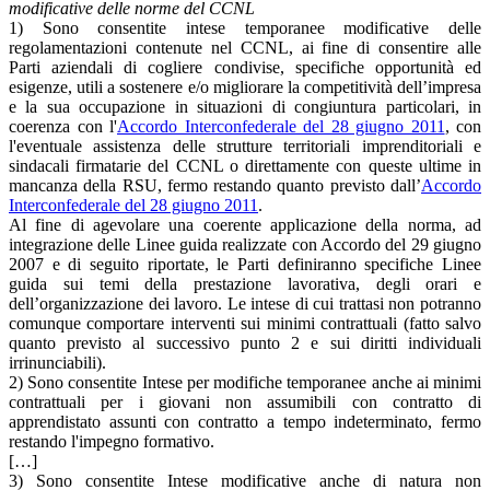
modificative delle norme del CCNL
1) Sono consentite intese temporanee modificative delle
regolamentazioni contenute nel CCNL, ai fine di consentire alle
Parti aziendali di cogliere condivise, specifiche opportunità ed
esigenze, utili a sostenere e/o migliorare la competitività dell’impresa
e la sua occupazione in situazioni di congiuntura particolari, in
coerenza con l'
Accordo Interconfederale del 28 giugno 2011
, con
l'eventuale assistenza delle strutture territoriali imprenditoriali e
sindacali firmatarie del CCNL o direttamente con queste ultime in
mancanza della RSU, fermo restando quanto previsto dall’
Accordo
Interconfederale del 28 giugno 2011
.
Al fine di agevolare una coerente applicazione della norma, ad
integrazione delle Linee guida realizzate con Accordo del 29 giugno
2007 e di seguito riportate, le Parti definiranno specifiche Linee
guida sui temi della prestazione lavorativa, degli orari e
dell’organizzazione dei lavoro. Le intese di cui trattasi non potranno
comunque comportare interventi sui minimi contrattuali (fatto salvo
quanto previsto al successivo punto 2 e sui diritti individuali
irrinunciabili).
2) Sono consentite Intese per modifiche temporanee anche ai minimi
contrattuali per i giovani non assumibili con contratto di
apprendistato assunti con contratto a tempo indeterminato, fermo
restando l'impegno formativo.
[…]
3) Sono consentite Intese modificative anche di natura non