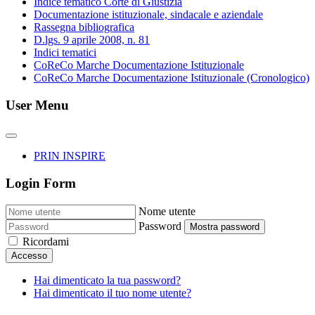
Indice tematico Corte di Giustizia
Documentazione istituzionale, sindacale e aziendale
Rassegna bibliografica
D.lgs. 9 aprile 2008, n. 81
Indici tematici
CoReCo Marche Documentazione Istituzionale
CoReCo Marche Documentazione Istituzionale (Cronologico)
User Menu
PRIN INSPIRE
Login Form
Nome utente
Password
Mostra password
Ricordami
Accesso
Hai dimenticato la tua password?
Hai dimenticato il tuo nome utente?