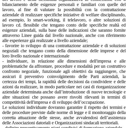
bilanciamento delle esigenze personali e familiari con quelle del
lavoro, al fine di valutare la possibilità con la contrattazione
aziendale di realizzare specifiche iniziative di welfare disciplinando,
ad esempio, lo smart-working, il telelavoro, o altre soluzioni di
lavoro cd. flessibile che tengano conto delle specifiche realtà ed
esigenze aziendali, sulla base delle indicazioni che saranno fornite
attraverso Linee guida dal livello nazionale, anche con riferimento
alle esperienze già realizzate a livello aziendale;
- favorire io sviluppo di una contrattazione aziendale e di soluzioni
negoziali che tengano conto della dimensione delle imprese e del
loro livello nazionale e internazionale
- individuare, in relazione alle dimensioni dell'impresa e alle
problematiche da affrontare, procedure e modalità per un costruttivo
confronto negoziale, funzionale agli obiettivi da raggiungere, che
assicuri il preventivo coinvolgimento delle Parti aziendali, la
certezza dei tempi, la rapidità delle decisioni da condividere e delle
azioni da realizzare, in modo particolare nei casi di riorganizzazione
aziendale determinata anche dall’introduzione di nuove tecnologie e
altre situazioni che possano avere risvolti rilevanti in termini di
competitività dell'impresa e di sviluppo dell’occupazione.
Le soluzioni individuate dovranno garantire il rispetto dei termini e
delle procedure previste dalle norme di legge e il monitoraggio della
corretta attuazione delle stesse, anche avvalendosi dell’assistenza
delle Associazioni datoriali e Organizzazioni sindacali territoriali.
- definire preventivamente piani condivisi di formazione aziendale, -