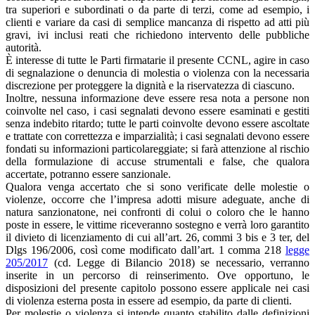
tra superiori e subordinati o da parte di terzi, come ad esempio, i
clienti e variare da casi di semplice mancanza di rispetto ad atti più
gravi, ivi inclusi reati che richiedono intervento delle pubbliche
autorità.
È interesse di tutte le Parti firmatarie il presente CCNL, agire in caso
di segnalazione o denuncia di molestia o violenza con la necessaria
discrezione per proteggere la dignità e la riservatezza di ciascuno.
Inoltre, nessuna informazione deve essere resa nota a persone non
coinvolte nel caso, i casi segnalati devono essere esaminati e gestiti
senza indebito ritardo; tutte le parti coinvolte devono essere ascoltate
e trattate con correttezza e imparzialità; i casi segnalati devono essere
fondati su informazioni particolareggiate; si farà attenzione al rischio
della formulazione di accuse strumentali e false, che qualora
accertate, potranno essere sanzionale.
Qualora venga accertato che si sono verificate delle molestie o
violenze, occorre che l’impresa adotti misure adeguate, anche di
natura sanzionatone, nei confronti di colui o coloro che le hanno
poste in essere, le vittime riceveranno sostegno e verrà loro garantito
il divieto di licenziamento di cui all’art. 26, commi 3 bis e 3 ter, del
Dlgs 196/2006, così come modificato dall’art. 1 comma 218
legge
205/2017
(cd. Legge di Bilancio 2018) se necessario, verranno
inserite in un percorso di reinserimento. Ove opportuno, le
disposizioni del presente capitolo possono essere applicale nei casi
di violenza esterna posta in essere ad esempio, da parte di clienti.
Per molestie o violenza si intende quanto stabilito dalle definizioni