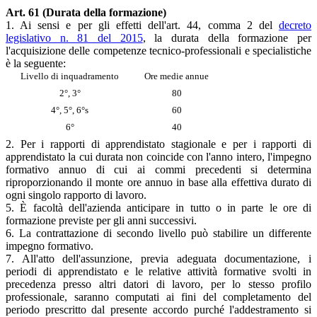
Art. 61 (Durata della formazione)
1. Ai sensi e per gli effetti dell'art. 44, comma 2 del
decreto
legislativo n. 81 del 2015
, la durata della formazione per
l'acquisizione delle competenze tecnico-professionali e specialistiche
è la seguente:
Livello di inquadramento
Ore medie annue
2°, 3°
80
4°, 5°, 6°s
60
6°
40
2. Per i rapporti di apprendistato stagionale e per i rapporti di
apprendistato la cui durata non coincide con l'anno intero, l'impegno
formativo annuo di cui ai commi precedenti si determina
riproporzionando il monte ore annuo in base alla effettiva durato di
ogni singolo rapporto di lavoro.
5. È facoltà dell'azienda anticipare in tutto o in parte le ore di
formazione previste per gli anni successivi.
6. La contrattazione di secondo livello può stabilire un differente
impegno formativo.
7. All'atto dell'assunzione, previa adeguata documentazione, i
periodi di apprendistato e le relative attività formative svolti in
precedenza presso altri datori di lavoro, per lo stesso profilo
professionale, saranno computati ai fini del completamento del
periodo prescritto dal presente accordo purché l'addestramento si