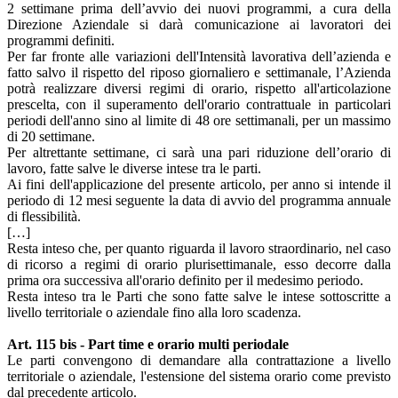
2 settimane prima dell’avvio dei nuovi programmi, a cura della
Direzione Aziendale si darà comunicazione ai lavoratori dei
programmi definiti.
Per far fronte alle variazioni dell'Intensità lavorativa dell’azienda e
fatto salvo il rispetto del riposo giornaliero e settimanale, l’Azienda
potrà realizzare diversi regimi di orario, rispetto all'articolazione
prescelta, con il superamento dell'orario contrattuale in particolari
periodi dell'anno sino al limite di 48 ore settimanali, per un massimo
di 20 settimane.
Per altrettante settimane, ci sarà una pari riduzione dell’orario di
lavoro, fatte salve le diverse intese tra le parti.
Ai fini dell'applicazione del presente articolo, per anno si intende il
periodo di 12 mesi seguente la data di avvio del programma annuale
di flessibilità.
[…]
Resta inteso che, per quanto riguarda il lavoro straordinario, nel caso
di ricorso a regimi di orario plurisettimanale, esso decorre dalla
prima ora successiva all'orario definito per il medesimo periodo.
Resta inteso tra le Parti che sono fatte salve le intese sottoscritte a
livello territoriale o aziendale fino alla loro scadenza.
Art. 115 bis - Part time e orario multi periodale
Le parti convengono di demandare alla contrattazione a livello
territoriale o aziendale, l'estensione del sistema orario come previsto
dal precedente articolo.