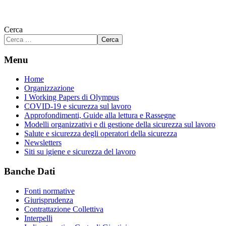
Cerca
Cerca
Menu
Home
Organizzazione
I Working Papers di Olympus
COVID-19 e sicurezza sul lavoro
Approfondimenti, Guide alla lettura e Rassegne
Modelli organizzativi e di gestione della sicurezza sul lavoro
Salute e sicurezza degli operatori della sicurezza
Newsletters
Siti su igiene e sicurezza del lavoro
Banche Dati
Fonti normative
Giurisprudenza
Contrattazione Collettiva
Interpelli