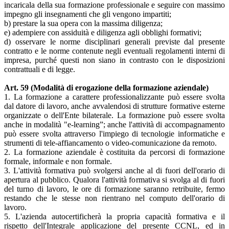
incaricala della sua formazione professionale e seguire con massimo
impegno gli insegnamenti che gli vengono impartiti;
b) prestare la sua opera con la massima diligenza;
e) adempiere con assiduità e diligenza agli obblighi formativi;
d) osservare le norme disciplinari generali previste dal presente
contratto e le norme contenute negli eventuali regolamenti interni di
impresa, purché questi non siano in contrasto con le disposizioni
contrattuali e di legge.
Art. 59 (Modalità di erogazione della formazione aziendale)
1. La formazione a carattere professionalizzante può essere svolta
dal datore di lavoro, anche avvalendosi di strutture formative esterne
organizzate o dell'Ente bilaterale. La formazione può essere svolta
anche in modalità "e-learning”; anche l'attività di accompagnamento
può essere svolta attraverso l'impiego di tecnologie informatiche e
strumenti di tele-affiancamento o video-comunicazione da remoto.
2. La formazione aziendale è costituita da percorsi di formazione
formale, informale e non formale.
3. L'attività formativa può svolgersi anche al di fuori dell'orario di
apertura al pubblico. Qualora l'attività formativa si svolga al di fuori
del turno di lavoro, le ore di formazione saranno retribuite, fermo
restando che le stesse non rientrano nel computo dell'orario di
lavoro.
5. L'azienda autocertificherà la propria capacità formativa e il
rispetto dell'Integrale applicazione del presente CCNL, ed in