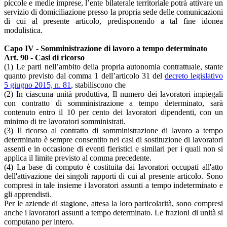
piccole e medie imprese, l’ente bilaterale territoriale potrà attivare un
servizio di domiciliazione presso la propria sede delle comunicazioni
di cui al presente articolo, predisponendo a tal fine idonea
modulistica.
Capo IV - Somministrazione di lavoro a tempo determinato
Art. 90 - Casi di ricorso
(1) Le parti nell’ambito della propria autonomia contrattuale, stante
quanto previsto dal comma 1 dell’articolo 31 del
decreto legislativo
5 giugno 2015, n. 81
, stabiliscono che
(2) In ciascuna unità produttiva, Il numero dei lavoratori impiegali
con contratto di somministrazione a tempo determinato, sarà
contenuto entro il 10 per cento dei lavoratori dipendenti, con un
minimo di tre lavoratori somministrati.
(3) Il ricorso al contratto di somministrazione di lavoro a tempo
determinato è sempre consentito nei casi di sostituzione di lavoratori
assenti e in occasione di eventi fieristici e similari per i quali non si
applica il limite previsto al comma precedente.
(4) La base di computo è costituita dai lavoratori occupati all'atto
dell'attivazione dei singoli rapporti di cui al presente articolo. Sono
compresi in tale insieme i lavoratori assunti a tempo indeterminato e
gli apprendisti.
Per le aziende di stagione, attesa la loro particolarità, sono compresi
anche i lavoratori assunti a tempo determinato. Le frazioni di unità si
computano per intero.