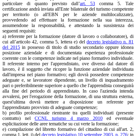
particolare di quanto previsto dall’
art. 53
comma 5. Tale
certificazione andrà inviata all'Ente bilaterale del turismo competente
per territorio (o all'EBN per le aziende multilocalizzate),
provvedendo ad effettuare la formazione nella sua interezza,
assumendone la responsabilità, e attestando la sussistenza dei
seguenti requisiti:
a) referente per la formazione (datore di lavoro o collaboratore), di
cui all’articolo 42, comma 5, lettera e) del
decreto legislativo n. 81
del 2015
in possesso di titolo di studio secondario oppure idonea
posizione aziendale e di documentata esperienza professionale
coerente con le competenze indicate nel piano formativo individuale.
Il referente interno per l'apprendistato, ove diverso dal datore dì
lavoro, è il soggetto che ricopre la funzione aziendale individuata
dall'impresa nel piano formativo; egli dovrà possedere competenze
adeguate e, se lavoratore dipendente, un livello di inquadramento
pari o preferibilmente superiore a quello che l'apprendista conseguirà
alla fine del periodo di apprendistato. In caso l'azienda intenda
avvalersi, per l'erogazione della formazione, di una struttura esterna,
quest'ultima dovrà mettere a disposizione un referente per
l'apprendistato provvisto di adeguate competenze;
b) profilo professionale rientrante tra quelli individuati (presente
contratto) nel
CCNL turismo 4 marzo 2010
ed eventuale
esplicitazione delle aree tematiche su cui verte la formazione;
e) compilazione del libretto formativo del cittadino di cui all'art. 2,
comma 1, lett. i) del
decreto legislativo 10 settembre 2003, n. 276
; in