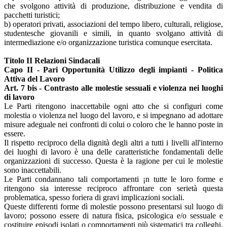
che svolgono attività di produzione, distribuzione e vendita di
pacchetti turistici;
b) operatori privati, associazioni del tempo libero, culturali, religiose,
studentesche giovanili e simili, in quanto svolgano attività di
intermediazione e/o organizzazione turistica comunque esercitata.
Titolo II Relazioni Sindacali
Capo II - Pari Opportunità Utilizzo degli impianti - Politica
Attiva del Lavoro
Art. 7 bis - Contrasto alle molestie sessuali e violenza nei luoghi
di lavoro
Le Parti ritengono inaccettabile ogni atto che si configuri come
molestia o violenza nel luogo del lavoro, e si impegnano ad adottare
misure adeguale nei confronti di colui o coloro che le hanno poste in
essere.
Il rispetto reciproco della dignità degli altri a tutti i livelli all'interno
dei luoghi di lavoro è una delle caratteristiche fondamentali delle
organizzazioni di successo. Questa è la ragione per cui le molestie
sono inaccettabili.
Le Parti condannano tali comportamenti ¡n tutte le loro forme e
ritengono sia interesse reciproco affrontare con serietà questa
problematica, spesso foriera di gravi implicazioni sociali.
Queste differenti forme dì molestie possono presentarsi sul luogo di
lavoro; possono essere di natura fisica, psicologica e/o sessuale e
costituire episodi isolati o comportamenti più sistematici tra colleghi,