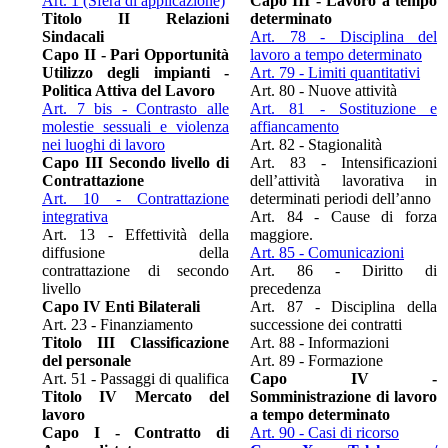
Art. 1 (Sfera di applicazione)
Capo III - Lavoro a tempo
Titolo II Relazioni
determinato
Sindacali
Art. 78 - Disciplina del
Capo II - Pari Opportunità
lavoro a tempo determinato
Utilizzo degli impianti -
Art. 79 - Limiti quantitativi
Politica Attiva del Lavoro
Art. 80 - Nuove attività
Art. 7 bis - Contrasto alle
Art. 81 - Sostituzione e
molestie sessuali e violenza
affiancamento
nei luoghi di lavoro
Art. 82 - Stagionalità
Capo III Secondo livello di
Art. 83 - Intensificazioni
Contrattazione
dell’attività lavorativa in
Art. 10 - Contrattazione
determinati periodi dell’anno
integrativa
Art. 84 - Cause di forza
Art. 13 - Effettività della
maggiore.
diffusione della
Art. 85 - Comunicazioni
contrattazione di secondo
Art. 86 - Diritto di
livello
precedenza
Capo IV Enti Bilaterali
Art. 87 - Disciplina della
Art. 23 - Finanziamento
successione dei contratti
Titolo III Classificazione
Art. 88 - Informazioni
del personale
Art. 89 - Formazione
Art. 51 - Passaggi di qualifica
Capo IV -
Titolo IV Mercato del
Somministrazione di lavoro
lavoro
a tempo determinato
Capo I - Contratto di
Art. 90 - Casi di ricorso