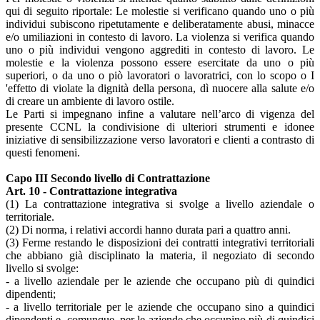
qui di seguito riportale: Le molestie si verificano quando uno o più
individui subiscono ripetutamente e deliberatamente abusi, minacce
e/o umiliazioni in contesto di lavoro. La violenza si verifica quando
uno o più individui vengono aggrediti in contesto di lavoro. Le
molestie e la violenza possono essere esercitate da uno o più
superiori, o da uno o piò lavoratori o lavoratrici, con lo scopo o I
'effetto di violate la dignità della persona, dì nuocere alla salute e/o
di creare un ambiente di lavoro ostile.
Le Parti si impegnano infine a valutare nell’arco di vigenza del
presente CCNL la condivisione di ulteriori strumenti e idonee
iniziative di sensibilizzazione verso lavoratori e clienti a contrasto di
questi fenomeni.
Capo III Secondo livello di Contrattazione
Art. 10 - Contrattazione integrativa
(1) La contrattazione integrativa si svolge a livello aziendale o
territoriale.
(2) Di norma, i relativi accordi hanno durata pari a quattro anni.
(3) Ferme restando le disposizioni dei contratti integrativi territoriali
che abbiano già disciplinato la materia, il negoziato di secondo
livello si svolge:
- a livello aziendale per le aziende che occupano più di quindici
dipendenti;
- a livello territoriale per le aziende che occupano sino a quindici
dipendenti e, comunque, per le aziende che occupino più di quindici