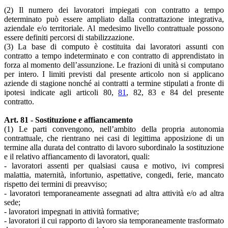
(2) Il numero dei lavoratori impiegati con contratto a tempo
determinato può essere ampliato dalla contrattazione integrativa,
aziendale e/o territoriale. Al medesimo livello contrattuale possono
essere definiti percorsi di stabilizzazione.
(3) La base di computo è costituita dai lavoratori assunti con
contratto a tempo indeterminato e con contratto di apprendistato in
forza al momento dell’assunzione. Le frazioni di unità si computano
per intero. I limiti previsti dal presente articolo non si applicano
aziende di stagione nonché ai contratti a termine stipulati a fronte di
ipotesi indicate agli articoli 80,
81
, 82, 83 e 84 del presente
contratto.
Art. 81 - Sostituzione e affiancamento
(1) Le parti convengono, nell’ambito della propria autonomia
contrattuale, che rientrano nei casi di legittima apposizione di un
termine alla durata del contratto di lavoro subordinalo la sostituzione
e il relativo affiancamento di lavoratori, quali:
- lavoratori assenti per qualsiasi causa e motivo, ivi compresi
malattia, maternità, infortunio, aspettative, congedi, ferie, mancato
rispetto dei termini di preavviso;
- lavoratori temporaneamente assegnati ad altra attività e/o ad altra
sede;
- lavoratori impegnati in attività formative;
- lavoratori il cui rapporto di lavoro sia temporaneamente trasformato