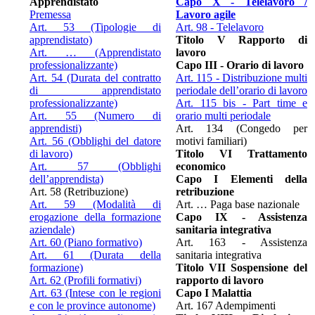
Apprendistato
Capo X - Telelavoro /
Premessa
Lavoro agile
Art. 53 (Tipologie di
Art. 98 - Telelavoro
apprendistato)
Titolo V Rapporto di
Art. … (Apprendistato
lavoro
professionalizzante)
Capo III - Orario di lavoro
Art. 54 (Durata del contratto
Art. 115 - Distribuzione multi
di apprendistato
periodale dell’orario di lavoro
professionalizzante)
Art. 115 bis - Part time e
Art. 55 (Numero di
orario multi periodale
apprendisti)
Art. 134 (Congedo per
Art. 56 (Obblighi del datore
motivi familiari)
di lavoro)
Titolo VI Trattamento
Art. 57 (Obblighi
economico
dell’apprendista)
Capo I Elementi della
Art. 58 (Retribuzione)
retribuzione
Art. 59 (Modalità di
Art. … Paga base nazionale
erogazione della formazione
Capo IX - Assistenza
aziendale)
sanitaria integrativa
Art. 60 (Piano formativo)
Art. 163 - Assistenza
Art. 61 (Durata della
sanitaria integrativa
formazione)
Titolo VII Sospensione del
Art. 62 (Profili formativi)
rapporto di lavoro
Art. 63 (Intese con le regioni
Capo I Malattia
e con le province autonome)
Art. 167 Adempimenti