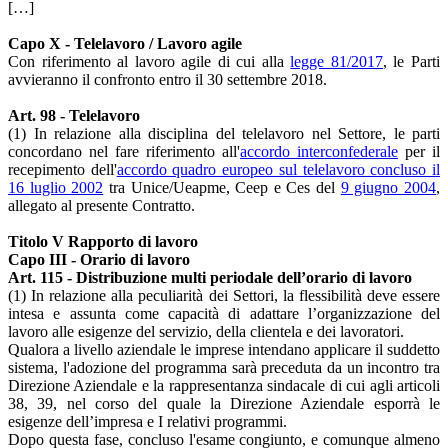
[…]
Capo X - Telelavoro / Lavoro agile
Con riferimento al lavoro agile di cui alla
legge 81/2017
, le Parti
avvieranno il confronto entro il 30 settembre 2018.
Art. 98 - Telelavoro
(1) In relazione alla disciplina del telelavoro nel Settore, le parti
concordano nel fare riferimento all'
accordo interconfederale
per il
recepimento dell'
accordo quadro europeo sul telelavoro concluso il
16 luglio 2002
tra Unice/Ueapme, Ceep e Ces del
9 giugno 2004
,
allegato al presente Contratto.
Titolo V Rapporto di lavoro
Capo III - Orario di lavoro
Art. 115 - Distribuzione multi periodale dell’orario di lavoro
(1) In relazione alla peculiarità dei Settori, la flessibilità deve essere
intesa e assunta come capacità di adattare l’organizzazione del
lavoro alle esigenze del servizio, della clientela e dei lavoratori.
Qualora a livello aziendale le imprese intendano applicare il suddetto
sistema, l'adozione del programma sarà preceduta da un incontro tra
Direzione Aziendale e la rappresentanza sindacale di cui agli articoli
38, 39, nel corso del quale la Direzione Aziendale esporrà le
esigenze dell’impresa e I relativi programmi.
Dopo questa fase, concluso l'esame congiunto, e comunque almeno