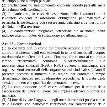
da tempo pieno a tempo parziale.
(2) L’affiancamento sarà contenuto entro un periodo pari alla metà
della durata della sostituzione.
(3) In particolare, in caso di sostituzione delle lavoratrici e dei
lavoratori collocati in astensione obbligatoria per maternità o
paternità, la sostituzione potrà essere anticipata sino a tre mesi prima
dell'inizio dell’astensione.
(4) La contrattazione integrativa, territoriale e/o aziendale, potrà
indicare ulteriori ipotesi di sostituzione e/o affiancamento.
Art. 85 - Comunicazioni
(1) In coerenza con lo spirito del presente accordo e con i compiti
attribuiti al sistema degli enti bilaterali in tema di ausilio all'incontro
tra domanda cd offerta di lavoro, l’impresa che ricorra ai contratti a
tempo determinato comunica quadrimestralmente alle
rappresentanze sindacali (RSA / RSU) ovvero, in mancanza, alle
organizzazioni territoriali delle organizzazioni sindacali stipulanti il
presente accordo il numero e le ragioni dei contratti a tempo
determinato stipulati nel quadrimestre precedente, la durata degli
stessi, il numero e la qualifica dei lavoratoli interessati.
(2) La comunicazione potrà essere effettuata per il tramite della
associazione dei datori di lavoro cui l’impresa aderisca o conferisca
mandato.
(3) Al fine di evitare l’aggravio degli oneri burocratici posti a carico
delle aziende, con particolare riferimento alle caratteristiche delle