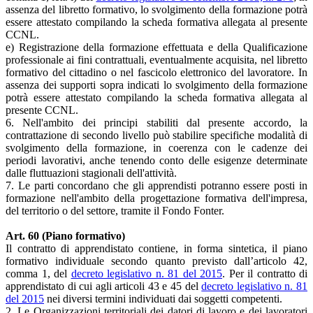
assenza del libretto formativo, lo svolgimento della formazione potrà
essere attestato compilando la scheda formativa allegata al presente
CCNL.
e) Registrazione della formazione effettuata e della Qualificazione
professionale ai fini contrattuali, eventualmente acquisita, nel libretto
formativo del cittadino o nel fascicolo elettronico del lavoratore. In
assenza dei supporti sopra indicati lo svolgimento della formazione
potrà essere attestato compilando la scheda formativa allegata al
presente CCNL.
6. Nell'ambito dei principi stabiliti dal presente accordo, la
contrattazione di secondo livello può stabilire specifiche modalità di
svolgimento della formazione, in coerenza con le cadenze dei
periodi lavorativi, anche tenendo conto delle esigenze determinate
dalle fluttuazioni stagionali dell'attività.
7. Le parti concordano che gli apprendisti potranno essere posti in
formazione nell'ambito della progettazione formativa dell'impresa,
del territorio o del settore, tramite il Fondo Fonter.
Art. 60 (Piano formativo)
Il contratto di apprendistato contiene, in forma sintetica, il piano
formativo individuale secondo quanto previsto dall’articolo 42,
comma 1, del
decreto legislativo n. 81 del 2015
. Per il contratto di
apprendistato di cui agli articoli 43 e 45 del
decreto legislativo n. 81
del 2015
nei diversi termini individuati dai soggetti competenti.
2. Le Organizzazioni territoriali dei datori di lavoro e dei lavoratori