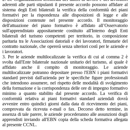
aderenti alle parti stipulanti il presente accordo possono affidare al
sistema degli Enti bilaterali la verifica della conformità dei piani
formativi per la rispondenza alle disposizioni di legge e alle
disposizioni contenute nel presente accordo. Il monitoraggio
dell'attuazione del piano formativo è affidato all’Osservatorio
sull'apprendistato appositamente costituito all'Interno degli Enti
bilaterali del turismo competenti per territorio, in composizione
paritaria tra le Associazioni datoriali e dei lavoratori, firmatarie del
contratto nazionale, che opererà senza ulteriori costì per le aziende e
i lavoratori.
3. Per le aziende multilocalizzate la verifica di cui al comma 2 è
svolta dall'Ente bilaterale nazionale unitario del turismo, al quale è
affidato anche il compito di monitoraggio. Le aziende
multilocalizzate potranno depositare presso l'EBN i piani formativi
standard previsti dall'azienda per le specifiche figure professionali
che intendono assumere, nel rispetto delle modalità di svolgimento
della formazione e la corrispondenza delle ore di impegno formativo
minimo a quanto stabilito dal presente accordo. La verifica di
conformità relativa ai piani formativi standard aziendali dovrà
avvenire entro quindici giorni dalla data di ricevimento dei piani,
comprovata da ricevuta e-mail o fax. Decorso detto termine, in
assenza di tale parere, le aziende procederanno alle assunzioni dogli
apprendisti inviando all'EBN copia della scheda formativa allegata
al presente CCNL.