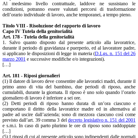
Al medesimo livello contrattuale, laddove ne sussistano le
condizioni, potranno essere valutati percorsi di trasformazione
dell’orario individuale di lavoro, anche temporanei, a tempo pieno.
Titolo VIII - Risoluzione del rapporto di lavoro
Capo IV Tutela della genitorialità
Art. 178 - Tutela della genitorialità
1. Salvo quanto disposto dal presente articolo alla lavoratrice,
durante il periodo di gravidanza e puerperio, ed al lavoratore padre,
si applicano le disposizioni di legge in materia (
D.Lgs. n. 151 del 26
marzo 2001
e successive modifiche e/o integrazioni).
[…]
Art. 181 - Riposi giornalieri
(1) Il datore di lavoro deve consentire alle lavoratici madri, durante il
primo anno di vita del bambino, due periodi di riposo, anche
cumulabili, durante la giornata. Il riposo è uno solo quando l’orario
giornaliero di lavoro è inferiore a sei ore.
(2) Detti periodi di riposo hanno durata di un’ora ciascuno e
comportano il diritto della lavoratrice madre ed in alternativa al
padre ad uscire dall’azienda; sono di mezzora ciascuno così come
previsto dall’art. 39 comma 3 del
decreto legislativo n. 151 del 2001
e s.m.i. In caso di parto plurimo le ore di riposo sono raddoppiate
[…]
(5) I riposi di cui al presente articolo sono indipendenti dalle normali