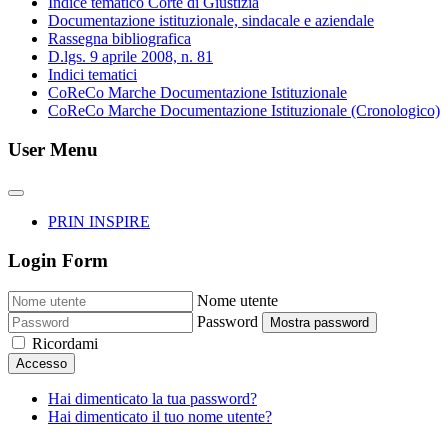
Indice tematico Corte di Giustizia
Documentazione istituzionale, sindacale e aziendale
Rassegna bibliografica
D.lgs. 9 aprile 2008, n. 81
Indici tematici
CoReCo Marche Documentazione Istituzionale
CoReCo Marche Documentazione Istituzionale (Cronologico)
User Menu
PRIN INSPIRE
Login Form
Nome utente
Password
Mostra password
Ricordami
Accesso
Hai dimenticato la tua password?
Hai dimenticato il tuo nome utente?