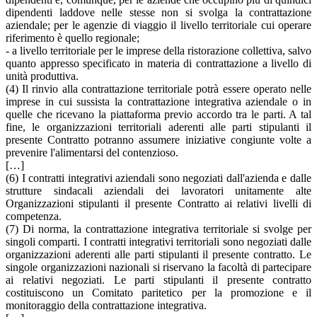
dipendenti laddove nelle stesse non si svolga la contrattazione
aziendale; per le agenzie di viaggio il livello territoriale cui operare
riferimento è quello regionale;
- a livello territoriale per le imprese della ristorazione collettiva, salvo
quanto appresso specificato in materia di contrattazione a livello di
unità produttiva.
(4) Il rinvio alla contrattazione territoriale potrà essere operato nelle
imprese in cui sussista la contrattazione integrativa aziendale o in
quelle che ricevano la piattaforma previo accordo tra le parti. A tal
fine, le organizzazioni territoriali aderenti alle parti stipulanti il
presente Contratto potranno assumere iniziative congiunte volte a
prevenire l'alimentarsi del contenzioso.
[…]
(6) I contratti integrativi aziendali sono negoziati dall'azienda e dalle
strutture sindacali aziendali dei lavoratori unitamente alte
Organizzazioni stipulanti il presente Contratto ai relativi livelli di
competenza.
(7) Di norma, la contrattazione integrativa territoriale si svolge per
singoli comparti. I contratti integrativi territoriali sono negoziati dalle
organizzazioni aderenti alle parti stipulanti il presente contratto. Le
singole organizzazioni nazionali si riservano la facoltà di partecipare
ai relativi negoziati. Le parti stipulanti il presente contratto
costituiscono un Comitato paritetico per la promozione e il
monitoraggio della contrattazione integrativa.