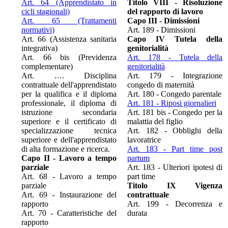
Art. 64 (Apprendistato in
Titolo VIII - Risoluzione
cicli stagionali)
del rapporto di lavoro
Art. 65 (Trattamenti
Capo III - Dimissioni
normativi)
Art. 189 - Dimissioni
Art. 66 (Assistenza sanitaria
Capo IV Tutela della
integrativa)
genitorialità
Art. 66 bis (Previdenza
Art. 178 - Tutela della
complementare)
genitorialità
Art. …. Disciplina
Art. 179 - Integrazione
contrattuale dell'apprendistato
congedo di maternità
per la qualifica e il diploma
Art. 180 - Congedo parentale
professionale, il diploma di
Art. 181 - Riposi giornalieri
istruzione secondaria
Art. 181 bis - Congedo per la
superiore e il certificato di
malattia del figlio
specializzazione tecnica
Art. 182 - Obblighi della
superiore e dell'apprendistato
lavoratrice
di alta formazione e ricerca.
Art. 183 - Part time post
Capo II - Lavoro a tempo
partum
parziale
Art. 183 - Ulteriori ipotesi di
Art. 68 - Lavoro a tempo
part time
parziale
Titolo IX Vigenza
Art. 69 - Instaurazione del
contrattuale
rapporto
Art. 199 - Decorrenza e
Art. 70 - Caratteristiche del
durata
rapporto