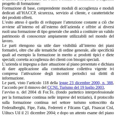
progetto di formazione:
Formazione di base, comprendente moduli di accoglienza e moduli
dedicati all’HACCP, sicurezza, servizio al cliente, e caratteristiche
dei prodotti offerti.
L’esito atteso è quello di sviluppare l’attenzione costante a ciò che
avviene all’interno ed all’esterno dell’azienda e offrire ai diversi
ruoli una formazione di tipo generale che andrà a costituire un valido
patrimonio di conoscenze ampiamente utilizzabili nel mondo del
lavoro.
Le parti ritengono sia utile dare visibilità all’interno dei piani
formativi, oltre che alle tematiche di ordine generale, alle specificità
quali ad esempio la formazione in merito a: prodotti tipici e diete
speciali; corretta accoglienza dei clienti con bisogni speciali.
L’azienda si impegna a dare attuazione al piano presentato e dichiara
di dare applicazione alla contrattazione collettiva vigente ivi
compresa l’attivazione degli incontri periodici sui diritti di
informazione.
Le parti, visto l’articolo 118 della
legge 23 dicembre 2000, n. 388
,
l’accordo per il rinnovo del
CCNL Turismo del 19 luglio 2003
,
l’avviso n. del 2004 di For.Te. (fondo paritetico interprofessionale
per la formazione continua nelle imprese del terziario), il protocollo
sulla formazione continua nel settore turismo sottoscritto da
Federalberghi, Fipe, Faita, Federreti e Filcams Cgil, Fisascat Cisl,
Uiltucs Uil il 21 dicembre 2004; e dopo un attento esame del piano