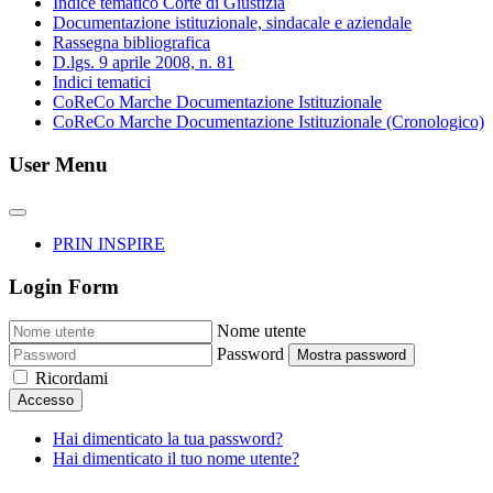
Indice tematico Corte di Giustizia
Documentazione istituzionale, sindacale e aziendale
Rassegna bibliografica
D.lgs. 9 aprile 2008, n. 81
Indici tematici
CoReCo Marche Documentazione Istituzionale
CoReCo Marche Documentazione Istituzionale (Cronologico)
User Menu
PRIN INSPIRE
Login Form
Nome utente
Password
Mostra password
Ricordami
Accesso
Hai dimenticato la tua password?
Hai dimenticato il tuo nome utente?