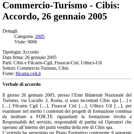
Commercio-Turismo - Cibis:
Accordo, 26 gennaio 2005
Dettagli
Categoria:
2005
Visite: 9006
Tipologia: Accordo
Data firma: 26 gennaio 2005
Parti: Cibis e Filcams-Cgil, Fisascat-Cisl, Uiltucs-Uil
Settori: Commercio-Turismo, Cibis
Fonte:
filcams.cgil.it
Verbale di accordo
Il giorno 26 gennaio 2005, presso l’Ente Bilaterale Nazionale del
Turismo, via Lucullo 3, Roma, si sono incontrati Cibis spa […] e
[…] Filcams Cgil […], Fisascat Cisl […], Uiltucs Uil […], per
esaminare nel merito i contenuti dei progetti di formazione continua
da inoltrare a FOR.TE riguardanti la formazione rivolta a
Responsabili del servizio, responsabili di partita ed Operatori che
operano all’interno dei punti vendita della rete di Cibis spa.
L’azienda ha presentato un Piano Formativo contenente il seguente