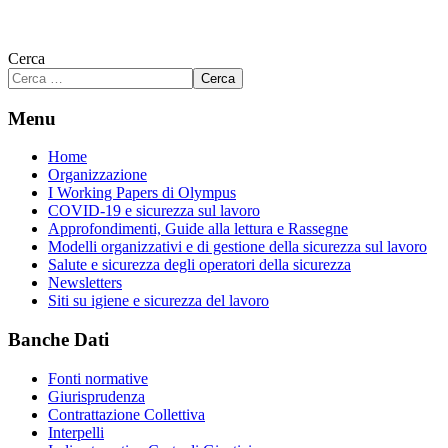
Cerca
Cerca
Menu
Home
Organizzazione
I Working Papers di Olympus
COVID-19 e sicurezza sul lavoro
Approfondimenti, Guide alla lettura e Rassegne
Modelli organizzativi e di gestione della sicurezza sul lavoro
Salute e sicurezza degli operatori della sicurezza
Newsletters
Siti su igiene e sicurezza del lavoro
Banche Dati
Fonti normative
Giurisprudenza
Contrattazione Collettiva
Interpelli