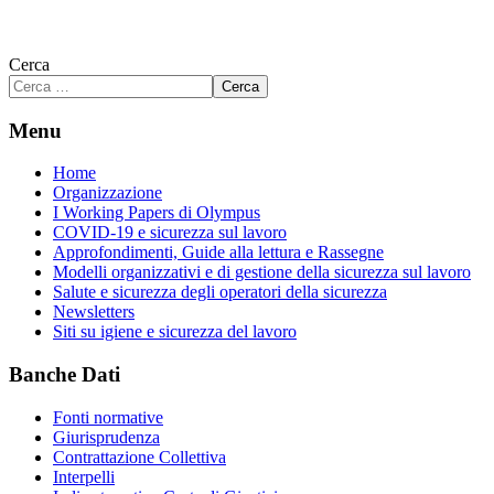
Cerca
Cerca
Menu
Home
Organizzazione
I Working Papers di Olympus
COVID-19 e sicurezza sul lavoro
Approfondimenti, Guide alla lettura e Rassegne
Modelli organizzativi e di gestione della sicurezza sul lavoro
Salute e sicurezza degli operatori della sicurezza
Newsletters
Siti su igiene e sicurezza del lavoro
Banche Dati
Fonti normative
Giurisprudenza
Contrattazione Collettiva
Interpelli