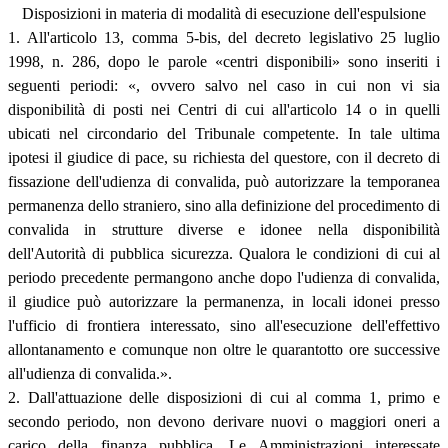
Disposizioni in materia di modalità di esecuzione dell'espulsione
1. All'articolo 13, comma 5-bis, del decreto legislativo 25 luglio
1998, n. 286, dopo le parole «centri disponibili» sono inseriti i
seguenti periodi: «, ovvero salvo nel caso in cui non vi sia
disponibilità di posti nei Centri di cui all'articolo 14 o in quelli
ubicati nel circondario del Tribunale competente. In tale ultima
ipotesi il giudice di pace, su richiesta del questore, con il decreto di
fissazione dell'udienza di convalida, può autorizzare la temporanea
permanenza dello straniero, sino alla definizione del procedimento di
convalida in strutture diverse e idonee nella disponibilità
dell'Autorità di pubblica sicurezza. Qualora le condizioni di cui al
periodo precedente permangono anche dopo l'udienza di convalida,
il giudice può autorizzare la permanenza, in locali idonei presso
l'ufficio di frontiera interessato, sino all'esecuzione dell'effettivo
allontanamento e comunque non oltre le quarantotto ore successive
all'udienza di convalida.».
2. Dall'attuazione delle disposizioni di cui al comma 1, primo e
secondo periodo, non devono derivare nuovi o maggiori oneri a
carico della finanza pubblica. Le Amministrazioni interessate