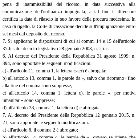
pena di inammissibilità del ricorso, in data successiva alla
comunicazione dell'ordinanza impugnata; a tal fine il difensore
certifica la data di rilascio in suo favore della procura medesima. In
caso di rigetto, la Corte di cassazione decide sull'impugnazione entro
sei mesi dal deposito del ricorso.
7. Si applicano le disposizioni di cui ai commi 14 e 15 dell'articolo
35-bis del decreto legislativo 28 gennaio 2008, n. 25.».
6. Al decreto del Presidente della Repubblica 31 agosto 1999, n.
394, sono apportate le seguenti modificazioni:
a) all'articolo 11, comma 1, la lettera c-ter) è abrogata;
b) all'articolo 13, comma 1, le parole da «, salvo che ricorrano» fino
alla fine del comma sono soppresse;
c) all'articolo 14, comma 1, lettera c), le parole «, per motivi
umanitari» sono soppresse;
d) all'articolo 28, comma 1, la lettera d) è abrogata.
7. Al decreto del Presidente della Repubblica 12 gennaio 2015, n.
21, sono apportate le seguenti modificazioni:
a) all'articolo 6, il comma 2 è abrogato;
b) all'articolo 14, comma 4, le parole da «, ovvero se ritiene che