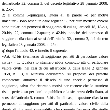
dell'articolo 32, comma 3, del decreto legislativo 28 gennaio 2008,
n. 25;»;
2) al comma 5-quinquies, lettera a), le parole «o per motivi
umanitari» sono sostituite dalle seguenti: «, per cure mediche ovvero
sono titolari dei permessi di soggiorno di cui agli articoli 18, 18-bis,
20-bis, 22, comma 12-quater, e 42-bis, nonché del permesso di
soggiorno rilasciato ai sensi dell'articolo 32, comma 3, del decreto
legislativo 28 gennaio 2008, n. 25»;
q) dopo l'articolo 42, è inserito il seguente:
«Art. 42-bis (Permesso di soggiorno per atti di particolare valore
civile). - 1. Qualora lo straniero abbia compiuto atti di particolare
valore civile, nei casi di cui all'articolo 3, della legge 2 gennaio
1958, n. 13, il Ministro dell'interno, su proposta del prefetto
competente, autorizza il rilascio di uno speciale permesso di
soggiorno, salvo che ricorrano motivi per ritenere che lo straniero
risulti pericoloso per l'ordine pubblico e la sicurezza dello Stato, ai
sensi dell'articolo 5, comma 5-bis. In tali casi, il questore rilascia un
permesso di soggiorno per atti di particolare valore civile della
durata di due anni, rinnovabile, che consente l'accesso allo studio