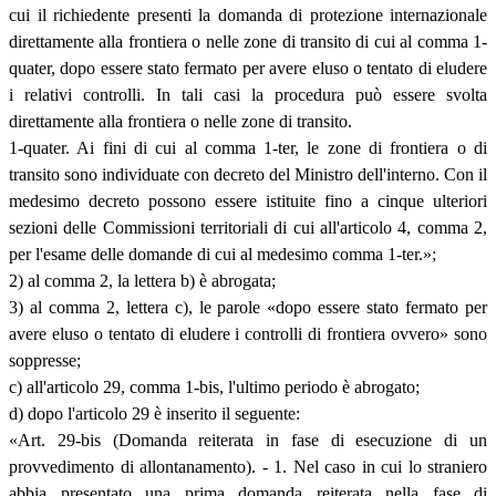
cui il richiedente presenti la domanda di protezione internazionale
direttamente alla frontiera o nelle zone di transito di cui al comma 1-
quater, dopo essere stato fermato per avere eluso o tentato di eludere
i relativi controlli. In tali casi la procedura può essere svolta
direttamente alla frontiera o nelle zone di transito.
1-quater. Ai fini di cui al comma 1-ter, le zone di frontiera o di
transito sono individuate con decreto del Ministro dell'interno. Con il
medesimo decreto possono essere istituite fino a cinque ulteriori
sezioni delle Commissioni territoriali di cui all'articolo 4, comma 2,
per l'esame delle domande di cui al medesimo comma 1-ter.»;
2) al comma 2, la lettera b) è abrogata;
3) al comma 2, lettera c), le parole «dopo essere stato fermato per
avere eluso o tentato di eludere i controlli di frontiera ovvero» sono
soppresse;
c) all'articolo 29, comma 1-bis, l'ultimo periodo è abrogato;
d) dopo l'articolo 29 è inserito il seguente:
«Art. 29-bis (Domanda reiterata in fase di esecuzione di un
provvedimento di allontanamento). - 1. Nel caso in cui lo straniero
abbia presentato una prima domanda reiterata nella fase di