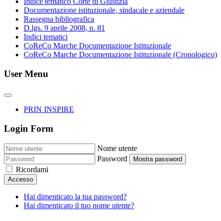
Indice tematico Corte di Giustizia
Documentazione istituzionale, sindacale e aziendale
Rassegna bibliografica
D.lgs. 9 aprile 2008, n. 81
Indici tematici
CoReCo Marche Documentazione Istituzionale
CoReCo Marche Documentazione Istituzionale (Cronologico)
User Menu
PRIN INSPIRE
Login Form
Nome utente
Password
Mostra password
Ricordami
Accesso
Hai dimenticato la tua password?
Hai dimenticato il tuo nome utente?