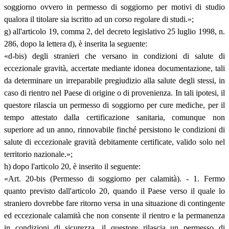
soggiorno ovvero in permesso di soggiorno per motivi di studio
qualora il titolare sia iscritto ad un corso regolare di studi.»;
g) all'articolo 19, comma 2, del decreto legislativo 25 luglio 1998, n.
286, dopo la lettera d), è inserita la seguente:
«d-bis) degli stranieri che versano in condizioni di salute di
eccezionale gravità, accertate mediante idonea documentazione, tali
da determinare un irreparabile pregiudizio alla salute degli stessi, in
caso di rientro nel Paese di origine o di provenienza. In tali ipotesi, il
questore rilascia un permesso di soggiorno per cure mediche, per il
tempo attestato dalla certificazione sanitaria, comunque non
superiore ad un anno, rinnovabile finché persistono le condizioni di
salute di eccezionale gravità debitamente certificate, valido solo nel
territorio nazionale.»;
h) dopo l'articolo 20, è inserito il seguente:
«Art. 20-bis (Permesso di soggiorno per calamità). - 1. Fermo
quanto previsto dall'articolo 20, quando il Paese verso il quale lo
straniero dovrebbe fare ritorno versa in una situazione di contingente
ed eccezionale calamità che non consente il rientro e la permanenza
in condizioni di sicurezza, il questore rilascia un permesso di